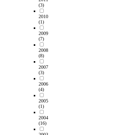
부
1
(3)
시
.
광범위하게 이루어지
y
e
s
터
0
하
총
는 등 날로 심각해져
m
v
c
1
대
2010
는
4
가는 음란 유해물 접
i
e
e
0
를
(1)
데
5
촉으로부터 청소년들
t
n
n
월
중
그
0
을 보호하기 위해 필
y
c
i
2
심
2009
목
명
요한 것이다. 셋째, 음
a
a
t
3
으
(7)
적
중
란물의 체계적 관리가
n
n
i
일
로
이
무
필요하다고 하겠다.
d
l
e
까
기
2008
있
성
인터넷의 특성상 음란
q
e
s
지
하
(8)
다
의
물에 대한 규제를 한
u
a
u
자
급
.
하
다 하더라도 기존의
i
d
p
2007
가
수
게
미디어 규제방식은 그
c
(3)
t
o
보
적
자
반
실효성이 미약하다고
k
o
n
고
으
료
응
2006
보여지며 현행 음란물
n
s
s
식
로
(4)
수
한
에 대한 관리체계는
e
e
e
설
늘
집
6
정보통신위원회를 중
s
x
x
문
어
2005
은
2
심으로 이루어지고 있
s
u
u
지
나
(1)
서
명
다. 정보통신위원회는
o
a
a
를
고
울
의
정보제공업자에 대한
n
l
l
이
있
2004
시
자
사전심의와 자체적인
t
v
a
용
는
(16)
에
료
모니터링 그리고 이용
h
i
s
하
시
소
를
자의 신고창구를 통한
e
o
s
여
점
2003