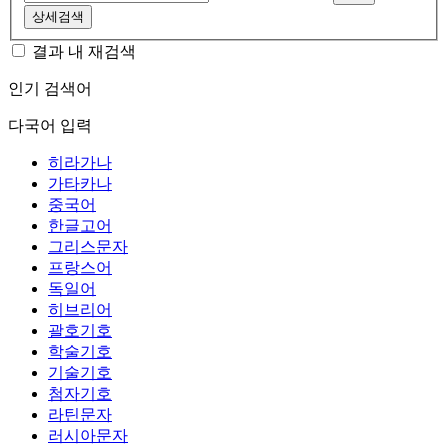
상세검색
결과 내 재검색
인기 검색어
다국어 입력
히라가나
가타카나
중국어
한글고어
그리스문자
프랑스어
독일어
히브리어
괄호기호
학술기호
기술기호
첨자기호
라틴문자
러시아문자