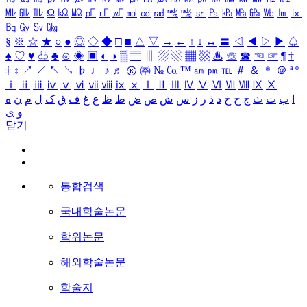
㎒
㎓
㎔
Ω
㏀
㏁
㎊
㎋
㎌
㏖
㏅
㎭
㎮
㎯
㏛
㎩
㎪
㎫
㎬
㏝
㏐
㏓
㏃
㏉
㏜
㏆
§
※
☆
★
○
●
◎
◇
◆
□
■
△
▽
→
←
↑
↓
↔
〓
◁
◀
▷
▶
♤
♠
♡
♥
♧
♣
⊙
◈
▣
◐
◑
▒
▤
▥
▨
▧
▦
▩
♨
☏
☎
☜
☞
¶
†
‡
↕
↗
↙
↖
↘
♭
♩
♪
♬
㉿
㈜
№
㏇
™
㏂
㏘
℡
＃
＆
＊
＠
ª
º
ⅰ
ⅱ
ⅲ
ⅳ
ⅴ
ⅵ
ⅶ
ⅷ
ⅸ
ⅹ
Ⅰ
Ⅱ
Ⅲ
Ⅳ
Ⅴ
Ⅵ
Ⅶ
Ⅷ
Ⅸ
Ⅹ
ا
ب
ت
ث
ج
ح
خ
د
ذ
ر
ز
س
ش
ص
ض
ط
ظ
ع
غ
ف
ق
ک
ل
م
ن
ه
و
ی
닫기
통합검색
국내학술논문
학위논문
해외학술논문
학술지