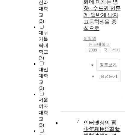
화에 미치는 영
신라
기
식
한 음란물 접촉은 아
m
향 : 수도권 전문
대학
능
및
직 가치관이 형성되어
e
계·일반계 남자
교
을
성
있지 않고 주변의 변
n
(3)
고등학생을 중
갖
태
화에 민감한 반응을
e
심으로
춘
도
보이고 있는 청소년들
w
대구
컴
,
에게 유해 물이 되어
s
가톨
이철원
퓨
성
성에 대한 인식을 왜
o
단국대학교
릭대
터
행
곡시키며, 건전하지
n
2009
국내석사
학교
는
동
못한 성의식에 젖어
s
(3)
교
등
폭력적이고 선정적인
e
육
실
장면들은 청소년에 대
원문보기
x
대전
적
태
한 심리적인 자극과
u
대학
으
를
정서적 불안으로 그들
음성듣기
a
인
교
로
구
의 일탈을 부추길 수
l
터
(3)
도
체
있다. 따라서 이러한
e
넷
널
적
현실에 직면한 청소년
m
의
서울
리
으
들의 인터넷 음란 유
o
발
여자
활
로
해물의 접속실태를 파
t
달
용
조
대학
악하여 음란 유해물이
i
은
되
사
교
청소년들에게 어떠한
o
많
7
인터넷상의 靑
지
하
(3)
영향을 미칠 수 있는
n
은
少年利用淫亂物
만
고
지를 중점적으로 연구
,
정