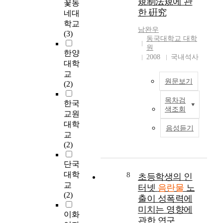
規制法規에 관
,
,
꽃동
함으로써 청소년 성문
p
보
한 硏究
반
중
네대
화 형성과 가치관 형
e
를
면
학
성에 올바른 방향 점
학교
r
쉽
남완우
에
생
을 제시하고 비판적인
(3)
c
게
동국대학교 대학
불
들
시각을 가질 수 있도
e
얻
원
건
에
한양
록 도와 청소년들이
p
을
2008
국내석사
전
게
건전하고 건강하게 성
대학
t
수
한
어
장할 수 있도록 선도
교
i
있
원문보기
음
떤
하는 것이 본 연구의
(2)
o
다
란
영
목적이다. 이를 위해
n
는
목차검
물
향
서, 본 연구자는 문헌
한국
I
,
장
색조회
을
을
연구를 바탕으로 실증
n
교원
a
점
쉽
미
적 접근방법으로서 설
d
t
대학
을
음성듣기
게
치
문조사를 실시하였다.
u
t
교
주
접
는
설문지는 대전광역시
s
i
(2)
었
촉
지
소재 남녀 고등학생
t
t
으
할
를
230명을 모집단으로
r
u
단국
나
수
중
선정하여 연구자가 학
y
d
대학
8
그
초등학생의 인
있
점
교를 직접 방문하여
r
e
교
만
터넷
음란물
노
는
적
학교 담당교사에게 연
e
a
(2)
큼
출이 성폭력에
도
으
구 목적과 취지, 설문
l
n
잘
미치는 영향에
구
로
지 작성방법을 설명하
a
d
이화
못
관한 연구
로
연
여 그들을 통해 대상
t
b