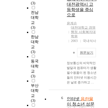
s
(3)
대전광역시 고
화
중
a
등학생을 중심
의
학
n
전남
으로
환
생
d
대학
경
들
s
교
윤계순
에
의
u
(3)
대전대학교 경영
쉽
인
g
행정·사회복지대
게
터
g
학원
한남
접
넷
e
2003
국내석사
대학
할
음
s
교
수
란
t
(3)
원문보기
있
물
i
게
접
v
동국
되
촉
정보통신의 비약적인
e
대학
었
실
발달과 컴퓨터가 생활
s
교
다
태
필수용품이 된 청소년
e
(3)
.
와
들의 인터넷 이용시간
x
고
그
은 날로 증가하고 있
u
부산
화
로
고 대량의 영상매체
a
대학
질
인
보급으로 대중매체가
l
교
의
한
중요한 정보원으로서
c
6
인터넷
음란물
(3)
영
성
의 기능을 하고 있는
r
이 청소년 성문
상
의
시점에서 인터넷을 통
i