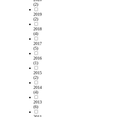
로
,
하여 청소년 성 가치
n
i
r
5
상
(2)
부
2
관 형성에 악영향을
s
n
s
3
적
터
학
미치지 않도록 하기
p
d
'
6
인
2019
안
년
위한 정책적 제언은
i
u
e
명
성
(2)
전
1
다음과 같다. 첫째, 인
t
c
x
이
문
하
0
터넷 음란물을 접촉하
e
e
p
2018
었
화
게
7
는 청소년의 연령이
o
(4)
s
o
으
를
보
명
저연령화 되어감에 따
f
s
s
며
즐
호
,
2017
라 이에 대한 선도 대
c
e
u
,
기
(5)
될
3
책이 마련되어야 할
o
x
r
자
게
수
학
것이다. 가장 중요하
n
u
e
료
될
2016
있
년
게 대두되어 가는 것
s
a
t
는
것
(1)
도
1
이 성교육이라 하겠
i
l
o
2
이
록
5
다. 둘째, 건전한 성문
d
i
i
0
다
2015
문
4
화를 창출할 수 있도
e
m
n
1
.
(2)
제
명
록 제도적인 보안장치
r
p
t
3
인
의
총
와 규제장치가 필요하
i
u
e
년
터
2014
해
4
다. 본 연구 결과를 통
n
l
r
1
넷
(4)
결
5
해서 나타난 바와 같
g
s
n
0
이
방
0
이 특별한 장소나 비
a
e
e
2013
월
용
안
명
밀스런 공간이 아닌
n
(6)
a
t
7
자
을
이
친구를 통해서나 우리
o
n
o
일
가
제
다
2011
의 일상생활 공간에서
n
d
b