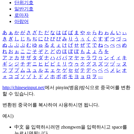
단위기호
일반기호
로마자
아랍어
あ
ぁ
か
が
さ
ざ
た
だ
な
は
ば
ぱ
ま
や
ゃ
ら
わ
ゎ
ん
い
ぃ
き
ぎ
し
じ
ち
ぢ
に
ひ
び
ぴ
み
り
う
ぅ
く
ぐ
す
ず
つ
づ
っ
ぬ
ふ
ぶ
ぷ
む
ゆ
ゅ
る
え
ぇ
け
げ
せ
ぜ
て
で
ね
へ
べ
ぺ
め
れ
お
ぉ
こ
ご
そ
ぞ
と
ど
の
ほ
ぼ
ぽ
も
よ
ょ
ろ
を
ア
ァ
カ
サ
ザ
タ
ダ
ナ
ハ
バ
パ
マ
ヤ
ャ
ラ
ワ
ヮ
ン
イ
ィ
キ
ギ
シ
ジ
チ
ヂ
ニ
ヒ
ビ
ピ
ミ
リ
ウ
ゥ
ク
グ
ス
ズ
ツ
ヅ
ッ
ヌ
フ
ブ
プ
ム
ユ
ュ
ル
エ
ェ
ケ
ゲ
セ
ゼ
テ
デ
ヘ
ベ
ペ
メ
レ
オ
ォ
コ
ゴ
ソ
ゾ
ト
ド
ノ
ホ
ボ
ポ
モ
ヨ
ョ
ロ
ヲ
―
http://chineseinput.net/
에서 pinyin(병음)방식으로 중국어를 변환
할 수 있습니다.
변환된 중국어를 복사하여 사용하시면 됩니다.
예시)
中文 을 입력하시려면
zhongwen
을 입력하시고 space를
누르시면됩니다.