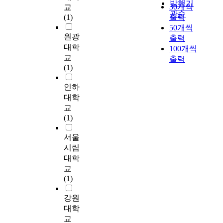
발행기
가
보
30개씩
교
고 볼 수 있다. 절반 이
e
l
e
어
로
관순
치
고
(1)
상의 남학생과 여학생
출력
w
y
t
떠
미
관
자
이 각각 65.0%와
50개씩
s
b
o
한
성
을
하
원광
73.1%로 중학교 때 처
,
출력
e
s
지
숙
파
는
대학
음으로 인터넷 음란물
t
e
e
100개씩
살
한
괴
목
을 접속했다고 응답하
교
h
n
e
출력
펴
청
하
적
였다. 또한 접속 동기
(1)
e
f
k
보
소
게
으
를 조사한 결과 ‘친구
s
o
i
고
년
되
로
인하
가 보여줘서’가 남학
a
c
n
,
들
고
연
생이 66.0% 여학생이
대학
l
u
g
일
에
청
구
33.9%로 가장 많이 응
e
교
s
a
반
게
소
자
답했으며, 인터넷 음
a
(1)
e
p
적
있
년
가
란물을 보는 장소로는
n
d
r
특
어
들
학
남학생이 73.8% 여학
서울
d
o
a
성
이
에
교
생이 43.2%로 자신의
c
시립
n
c
,
러
게
를
집이 가장 많았으며
i
t
t
대학
인
한
일
직
음란물을 같이 보는
r
h
i
교
터
음
탈
접
대상으로는 ‘혼자서
c
e
c
(1)
넷
란
을
방
본다’ 가 남학생이
u
i
e
음
물
제
문
72.8% 여학생이
l
n
p
강원
란
의
공
하
38.7%로 가장 많은 응
a
f
l
대학
물
접
하
여
답을 했으며 접속시간
t
l
a
노
교
촉