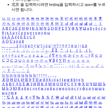
北京 을 입력하시려면
beijing
을 입력하시고 space를 누르
시면 됩니다.
ㅥ
ㅦ
ㅧ
ㅨ
ㅩ
ㅪ
ㅫ
ㅬ
ㅭ
ㅮ
ㅯ
ㅰ
ㅱ
ㅲ
ㅳ
ㅴ
ㅵ
ㅶ
ㅷ
ㅸ
ㅹ
ㅺ
ㅻ
ㅼ
ㅽ
ㅾ
ㅿ
ㆀ
ㆁ
ㆂ
ㆃ
ㆄ
ㆅ
ㆆ
ㆇ
ㆈ
ㆉ
ㆊ
ㆋ
ㆌ
ㆍ
ㆎ
Α
Β
Γ
Δ
Ε
Ζ
Η
Θ
Ι
Κ
Λ
Μ
Ν
Ξ
Ο
Π
Ρ
Σ
Τ
Υ
Φ
Χ
Ψ
Ω
α
β
γ
δ
ε
ζ
η
θ
ι
κ
λ
μ
ν
ξ
ο
π
ρ
σ
τ
υ
φ
χ
ψ
ω
á
à
Á
À
é
è
É
È
ç
Ç
ê
Ä
Ö
Ü
ä
ö
ü
ß
ְ
ֳ
ֲ
ֱ
ָ
ַ
ֵ
ֶ
ִ
ֹ
ּ
ֻ
ׂ
ׁ
ּ
ב
ה
נ
מ
צ
ת
ץ
ש
ד
ג
כ
ע
י
ח
ל
ך
ף
ק
ר
א
ט
ו
ן
ם
פ
‘
’
“
”
〔
〕
〈
〉
「
」
『
』
【
】
＂
（
）
［
］
｛
｝
±
×
÷
≠
≤
≥
∞
∴
♂
♀
∠
⊥
⌒
∂
∇
≡
≒
≪
≫
√
∽
∝
∵
∫
∬
∈
∋
⊆
⊇
⊂
⊃
∪
∩
∧
∨
￢
⇒
⇔
∀
∃
∮
∑
∏
＋
－
＜
＝
＞
、
。
·
‥
…
¨
〃
―
∥
＼
∼
´
～
ˇ
˘
˝
˚
˙
¸
˛
¡
¿
ː
！
＇
，
．
／
：
；
？
＾
＿
｀
｜
½
⅓
⅔
¼
¾
⅛
⅜
⅝
⅞
¹
²
³
⁴
ⁿ
₁
₂
₃
₄
Æ
Ð
Ħ
Ĳ
Ł
Ø
Œ
Þ
Ŧ
Ŋ
æ
đ
ð
ħ
ı
ĳ
ĸ
ŀ
ł
ø
œ
ß
þ
ŧ
ŋ
ŉ
А
Б
В
Г
Д
Е
Ё
Ж
З
И
Й
К
Л
М
Н
О
П
Р
С
Т
У
Ф
Х
Ц
Ч
Ш
Щ
Ъ
Ы
Ь
Э
Ю
Я
а
б
в
г
д
е
ё
ж
з
и
й
к
л
м
н
о
п
р
с
т
у
ф
х
ц
ч
ш
щ
ъ
ы
ь
э
ю
я
′
″
℃
Å
￠
￡
￥
¤
℉
‰
＄
％
Ｆ
￦
㎕
㎖
㎗
ℓ
㎘
㏄
㎣
㎤
㎥
㎦
㎙
㎚
㎛
㎜
㎝
㎞
㎟
㎠
㎡
㎢
㏊
㎍
㎎
㎏
㏏
㎈
㎉
㏈
㎧
㎨
㎰
㎱
㎲
㎳
㎴
㎵
㎶
㎷
㎸
㎹
㎀
㎁
㎂
㎃
㎄
㎺
㎻
㎽
㎾
㎿
㎐
㎑