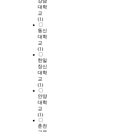
강남
‘부모로부터 성교
p
s
l
담
소
조
실
육’은 가장 적었다. 또,
대학
o
t
t
및
년
사
시
‘음란물 접촉’을 통해
r
교
u
b
교
기
․
하
성지식을 얻는다고 응
n
(1)
d
y
육
에
분
였
답한 학생이 14.9%로
o
i
c
의
음
석
으
나타났다. 성교육 여
동신
g
e
o
기
란
하
며
부에 관해서는 ‘보통
r
대학
s
n
초
물
고
,
이다’의견이 가장 많
a
r
f
교
자
을
컴
남
았고, ‘없다’는 의견이
p
e
i
(1)
료
자
퓨
학
36.1%이고 29.8%만
h
p
r
를
주
터
생
이 ‘많다’는 응답을 하
y
한일
o
m
제
접
음
2
였다. 대체로 학교나
i
r
i
장신
공
하
란
3
가정에서의 교육정도
n
t
n
대학
하
다
물
0
는 미약한 편으로 해
d
e
g
는
교
보
이
명
석할 수 있다. 또한 성
u
d
t
데
(1)
면
성
,
교육 개선 방향을 위
s
t
h
그
왜
의
여
한 분석을 보면 받고
t
h
e
안양
목
곡
식
학
싶은 성교육 내용으로
r
a
i
적
대학
된
과
생
34.2%가 ‘임신, 피임,
y
t
n
이
성
교
학
1
유산, 출산’의 성교육
i
e
f
있
문
(1)
습
5
내용을 받고 싶어했으
s
x
l
다
화
에
8
며 ‘올바른 이성교
n
p
u
.
춘천
를
미
명
제’가 그 다음으로 나
o
o
e
연
가