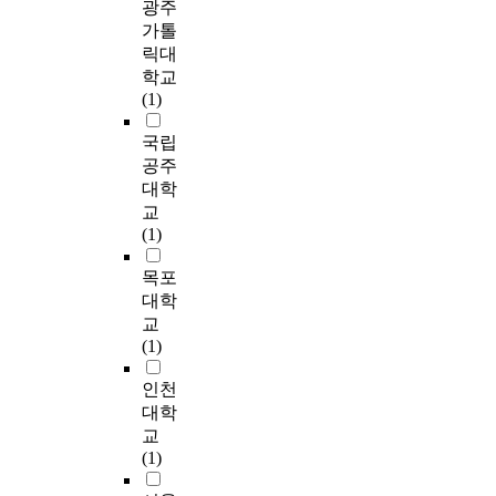
성
들
광주
환
설
호감도에 대한 분석은
d
l
f
태
의
가톨
경
명
여학생은 남학생에 비
r
s
o
도
일
릭대
속
하
해 인터넷 음란물에
e
,
r
에
탈
학교
에
여
대한 호감도가 매우
d
n
p
차
의
(1)
서
그
떨어지는 것으로 나타
m
a
r
이
원
부
들
났으며 불쾌감에 대해
i
m
e
가
인
국립
정
을
서는 남학생과 여학생
l
e
v
있
을
공주
적
통
이 비슷하게 불쾌감을
l
l
e
는
제
대학
기
해
가지는 것으로 나타났
i
y
n
지
공
교
능
조
다. 또 인터넷 음란물
o
,
t
를
하
(1)
을
사
접속 후 행동반응은
n
o
i
살
는
하
하
남학생이 여학생보다
d
b
n
펴
유
목포
고
였
인터넷 음란물 접속
o
s
g
보
해
대학
있
다
후 성행동을 많이 경
l
c
e
고
환
교
는
.
험한 것으로 나타났으
l
e
l
자
경
(1)
컴
중
며 경험여부에 관해서
a
n
e
하
으
퓨
학
는 ‘이성교제 경험이
r
e
m
였
로
인천
터
교
있다’가 35.7%로 가장
s
m
e
다
작
대학
음
4
많이 나타났으며 ‘자
i
a
n
.
용
교
란
개
위행위 경험이 있
n
t
t
이
한
(1)
물
교
다’도 ‘그렇다’가
1
e
a
를
다
에
와
27.6%를 차지했다.
9
r
r
통
는