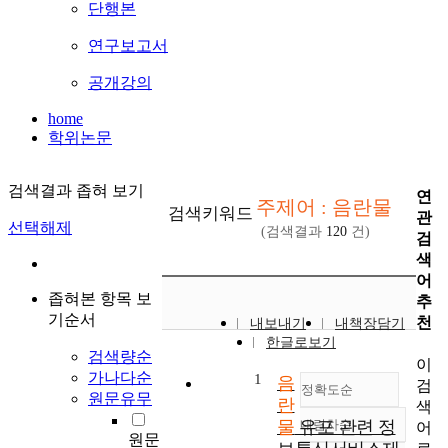
단행본
연구보고서
공개강의
home
학위논문
검색결과 좁혀 보기
연
주제어 : 음란물
검색키워드
관
선택해제
(검색결과
120
건)
검
색
어
좁혀본 항목 보
추
기순서
천
내보내기
내책장담기
한글로보기
검색량순
이
가나다순
1
음
검
정확도순
원문유무
란
색
물
유포 관련 정
내림차순
어
정확도
원문