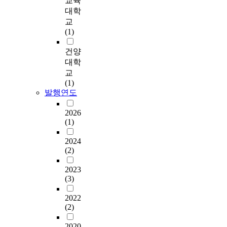
교육
치
으
타났다. ‘성행위’에 대
t
s
n
구
지
대학
는
로
해서는 16.7%가 나타
a
u
c
대
게
교
영
구
났다. 학교에서의 성
m
r
e
상
되
(1)
향
성
교육은 누가 하는 것
a
e
o
자
어
을
되
이 바람직하다고 생각
r
t
f
는
그
건양
파
여
하는지에 대해서는
k
o
e
광
영
대학
악
있
‘외부 성교육 강사’가
e
o
l
주
향
교
해
으
77.5%의 가장 높은 응
r
b
e
광
은
(1)
봄
며
답률을 보였으며, 학
o
s
m
역
성
발행연도
으
,
교내의 선생님에 대해
n
c
e
시
인
로
학
서는 매우 낮은 응답
1
e
n
4
이
2026
서
년
률을 보였다. 이는 학
0
n
t
개
된
(1)
청
별
교 내에서 이루어지는
y
e
a
초
후
소
로
성교육에 담당자에 대
e
m
r
2024
등
에
년
는
한 신뢰감이 떨어진다
a
(2)
a
y
학
도
들
1
고 해석 할 수 있다. 지
r
t
s
교
미
이
학
2023
금까지의 연구를 토대
s
e
c
6
치
(3)
유
년
로 인터넷 음란 유해
a
r
h
학
게
해
1
물 접촉은 자라나는
g
i
o
년
되
2022
환
0
청소년들에게 있어 거
o
a
o
으
어
(2)
경
7
의 일반적인 현상으로
.
l
l
로
비
으
명
나타났으며, 이로 인
I
s
e
총
정
2020