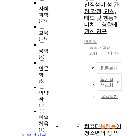
선정성이 성 관
사회
련 감정, 인식,
과학
태도 및 행동에
(77)
미치는 영향에
관한 연구
교육
(33)
변인정
동국대학교
공학
2011
국내석사
(8)
인문
원문보기
학
목차검
(6)
T
색조회
h
의약
i
음성듣기
학
s
(5)
s
t
예술
u
체육
d
3
컴퓨터
음란물
이
(1)
y
청소년의 성 의
수여기관
e