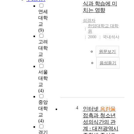
식과 학습에 미
x
치는 영향
연세
a
대학
m
성경자
교
i
한양대학교 대학
(9)
n
원
e
2000
국내석사
고려
d
대학
t
원문보기
h
교
e
(6)
음성듣기
오
e
늘
서울
f
날
f
대학
정
e
교
보
c
(4)
통
t
신
s
중앙
기
4
o
대학
인터넷
음란물
술
f
교
접촉과 청소년
의
e
(4)
성의식간의 관
발
x
계 : 대전광역시
달
p
경기