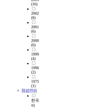
재
제
다양한 채널을 이용해
i
l
a
수
에
(16)
하
외
규제 방안을 마련하고
n
e
u
집
서
고
한
있다. 그러나 다중의
t
n
l
2002
하
인
있
분
감시에도 불구하고 다
e
(8)
c
t
였
터
는
석
량의 유해 정보들이
r
e
a
다
넷
초
에
2001
여과 없이 유통되고
n
.
n
.
이
(6)
등
활
있어 규제에 대한 한
e
O
d
수
용
학
용
계점을 드러내고 있
t
n
b
집
에
2000
교
한
다. 가장 효율적인 규
,
t
y
된
있
(6)
6
최
제는 건전한 정보통신
t
h
c
자
어
학
종
문화를 정착시키기 위
h
e
l
료
양
1999
년
인
한 자발적인 규제이며
e
o
o
는
질
(4)
재
원
현재 음란물의 불건전
p
t
s
S
의
학
은
정보에 대한 차단 프
o
h
e
P
정
1996
생
3
로그램이 개발되어 사
r
e
l
S
보
(2)
들
8
용되고 있지만 이러한
n
r
y
S
를
을
8
기술들이 인터넷이라
o
h
e
1975
W
접
대
명
는 매체적 특성을 고
g
(1)
a
x
i
할
상
이
려하여 효과적으로 활
작성언어
r
n
a
n
수
으
다
용될 수 있는 관리방
a
d
m
1
있
로
.
안이 모색되어야 하고
p
한국
,
i
8
도
2
또
청소년들이 자기 통제
h
s
n
어
.
록
0
한