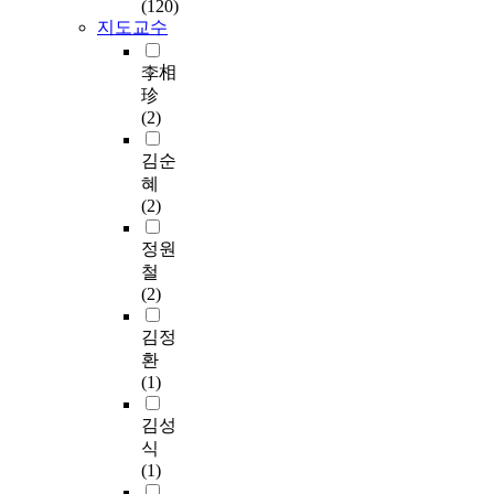
력을 높일 수 있는 프
y
t
i
(120)
0
유
0
본
로그램을 개발하여 청
s
지도교수
u
n
프
도
0
연
소년들이 인터넷 이용
c
d
g
로
해
년
구
에 중독 되지 않도록
a
i
f
李相
그
야
1
에
가족과 주변 사람들이
l
e
a
珍
램
할
0
서
따뜻한 관심을 기울여
e
s
c
(2)
을
것
월
는
야 하겠다.
o
t
t
사
이
2
중
n
h
o
김순
용
며
일
요
t
a
r
혜
하
,
부
한
h
t
s
(2)
여
자
터
요
e
c
o
분
신
1
인
i
o
f
정원
석
의
0
인
n
n
i
철
하
생
월
성
t
d
n
(2)
였
활
1
별
e
u
f
다
에
4
의
r
c
l
김정
.
유
일
분
n
t
u
환
본
용
까
포
e
e
e
(1)
연
하
지
상
t
d
n
구
게
1
의
c
c
c
김성
의
사
3
차
a
o
i
식
결
용
일
이
n
n
n
(1)
과
하
간
를
'
t
g
를
도