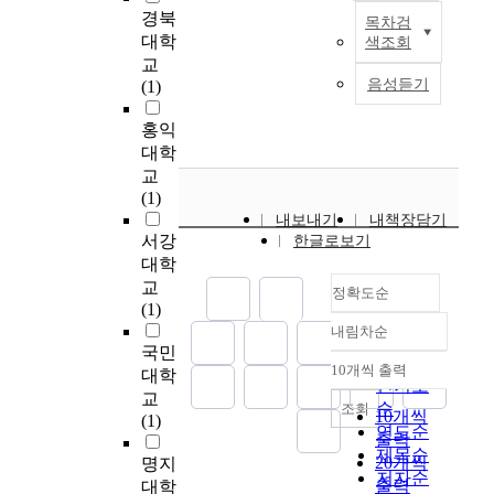
위한 실증분석을 실시
.
i
a
는
경북
소
터
목차검
한 결과를 요약하면
A
o
s
본
음
대학
색조회
년
넷
다음과 같다. 첫째, 인
c
n
i
연
란
교
들
음
터넷 음란물 접속과
c
t
c
구
물
음성듣기
(1)
의
란
접속 시기, 접속 동기,
o
h
d
는
을
컴
물
음란물을 보는 장소,
r
r
a
최
쉽
홍익
퓨
접
같이 보는 대상, 접속
d
o
t
근
게
대학
터
촉
시간을 조사한 결과
i
u
a
초
접
교
음
과
인터넷 음란물 접속
n
g
o
등
할
(1)
란
청
경험이 없는 응답자는
g
h
f
학
수
내보내기
내책장담기
물
소
남학생 1명, 여학생 15
t
m
b
생
있
서강
한글로보기
접
년
명이었으며 222명의
o
e
e
의
다
대학
촉
의
전체 응답자중 7.2%
A
d
i
인
는
교
은
성
만이 경험이 없는 것
d
i
n
정확도순
터
점
(1)
건
의
으로 나타났으며 남학
u
a
g
넷
이
전
식
내림차순
생의 14.6%가 초등학
l
h
c
음
정확도
다
국민
한
간
교 때 처음 접속하였
t
a
o
란
.
순
10개씩 출력
대학
정
의
고 여학생의 2.5%만
내림차순
V
s
n
물
특
인기도
서
관
교
이 초등학교 때 접속
i
u
d
노
히
순
조회
10개씩
와
계
(1)
한 것으로 보아 여학
d
s
u
출
정
연도순
출력
올
를
생보다는 남학생들이
e
u
c
실
신
제목순
20개씩
명지
바
알
인터넷 음란물 접속경
o
a
i
태
적
저자순
출력
른
아
대학
험이 조금 더 빠르다
N
l
v
가
으