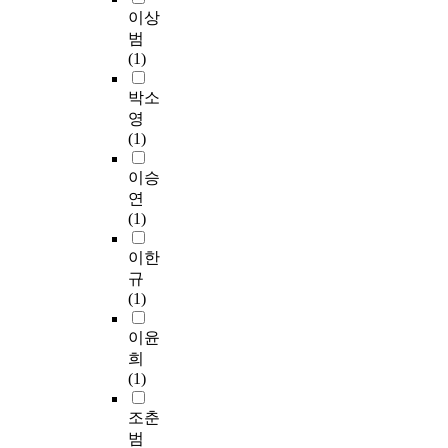
에
줄
t
e
e
이상
요
록
걸
이
m
n
l
범
약
가
쳐
기
e
t
e
(1)
하
르
설
위
a
a
m
면
쳐
문
하
s
n
e
박소
다
야
조
여
u
a
n
영
음
할
사
비
r
l
t
(1)
과
것
를
슷
e
y
a
같
이
실
한
.
s
r
이승
다
다
시
비
i
y
연
.
.
하
유
E
s
s
(1)
첫
따
였
로
s
o
c
째
라
고
대
p
f
h
이한
,
서
,
상
e
s
o
규
초
,
자
자
c
e
o
(1)
등
본
료
를
i
x
l
학
연
는
선
a
u
e
이윤
생
구
회
정
l
a
r
희
의
는
수
연
l
l
s
(1)
인
청
된
구
y
c
'
터
소
설
자
,
r
s
조춘
넷
년
문
료
c
i
e
범
음
성