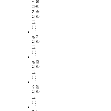
서울
대
청
‘직접 성경험을 해봤
9
i
y
하
것
과학
한
소
다’라는 문항에 ‘그렇
7
a
s
여
은
기술
연
년
다’가 16명으로 7.6%
.
l
c
청
부
대학
구
문
로 나타났으며 ‘채팅
A
s
h
소
인
교
를
화
을 통해 원조교제를
s
,
o
년
할
(1)
통
의
해 본적 있다’의 문항
t
a
o
의
수
해
집
에 ‘그렇다’가 4명
r
n
l
올
없
상지
청
2
(1.9%)이 응답했다. 또
o
d
e
바
다
대학
소
곳
‘채팅을 통해 성경험
n
m
r
른
.
년
의
교
상대자를 만난 적이
o
o
s
성
또
들
학
(1)
있다’ 에도 ‘그렇다’가
m
s
'
지
한
의
생
17명으로 8.1%로 나
i
t
s
식
아
성결
컴
을
타나 일부 학생들의
c
o
e
과
동
퓨
표
대학
성일탈이 우려된다.
a
f
x
성
과
터
집
교
세 번째로 인터넷 음
l
p
u
태
성
음
대
(1)
란물 접속에 관한 성
s
r
a
도
인
란
상
교육 실태와 예방에
c
e
l
형
의
물
으
수원
대한 조사에서는 ‘친
a
v
a
성
과
접
로
대학
구나 선배로부터’ 얻
l
i
s
을
도
촉
설
는 성지식이 56.3%로
교
e
o
s
위
기
실
문
가장 많았으며 가장
(1)
o
u
a
한
인
태
지
필요하다고 생각되는
f
s
u
상
청
를
를