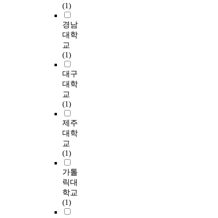
는
학
은 여학생은 75.6%가
i
u
n
출
(1)
은
유
교
인터넷 음란물을 거의
o
e
f
실
건
해
담
접속하지 않는다고 나
n
n
o
경남
태
전
환
당
타난 반면 남학생의
o
c
r
및
대학
한
경
교
경우 ‘거의 접속하지
f
e
s
노
정
교
의
사
않음’이 여학생에 비
a
o
c
출
서
(1)
원
에
해 40.8%로 여학생보
d
f
h
경
와
인
게
다는 남학생이 인터넷
u
f
o
험
대구
올
이
연
음란물을 많이 접속하
l
i
o
유
바
대학
되
구
는 것으로 나타났다.
t
c
l
무
른
교
기
목
두 번째로 성의식과
v
t
s
에
가
(1)
도
적
음란물 인터넷 접속이
i
i
o
따
치
한
과
유, 접속 후 정서, 행동
d
o
c
라
관
제주
다
취
반응을 분석한 결과
e
n
i
초
을
대학
.
지
성의식의 개방정도는
o
a
a
등
파
교
설
남학생이 여학생보다
w
l
l
학
괴
(1)
본
문
조금 더 개방적인 것
a
m
w
생
하
연
지
으로 나타났고 접속
s
a
e
의
고
가톨
구
작
이유로는 남학생과 여
4
t
l
성
,
릭대
는
성
학생이 모두 ‘호기심
2
e
f
지
청
학교
이
방
때문에’가 가장 많이
h
r
a
식
소
(1)
러
법
응답했으며 음란물 접
u
i
r
과
년
한
을
속 후 정서적 반응 중
n
a
e