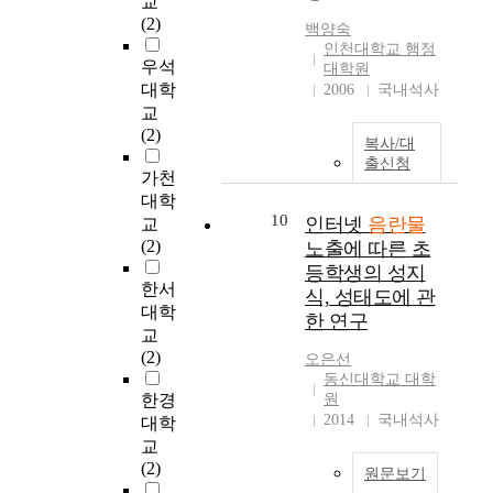
교
기
육
통계처리 되었으며,
a
f
s
터
(2)
백양숙
준
프
수집된 자료는 SPSS
l
f
s
넷
인천대학교 행정
이
로
10.0 for windows 통계
l
e
t
발
우석
대학원
확
그
프로그램을 이용하여
o
c
u
달
대학
2006
국내석사
립
램
분석처리 연구 내용별
v
t
d
에
교
되
을
로 다음과 같은 통계
e
s
y
대
(2)
어
제
방법을 이용하여 분석
복사/대
r
o
i
한
있
시
출신청
하였다. 조사대상자의
t
f
s
단
가천
지
하
일반사항에 대해서는
h
s
t
점
대학
않
고
빈도수와 백분율을 산
e
e
o
중
10
인터넷
음란물
교
은
자
출하는 빈도분석을 실
w
x
o
가
(2)
노출에 따른 초
미
한
시하였으며, 일반특성
o
u
f
장
등학생의 성지
완
다
에 따른 명목척도에
r
a
f
큰
한서
식, 성태도에 관
성
.
대한 집단간의 차이를
l
l
e
문
대학
의
따
위하여 X^(2)검증에
한 연구
d
s
r
제
교
시
라
기초한 교차분석을 하
q
t
u
가
(2)
오은선
기
서
였다. 등간 척도로 구
u
i
s
되
동신대학교 대학
이
중
성된 문항은 집단간
i
m
e
는
한경
원
기
학
차이분석을 위해 t-test
c
u
f
것
2014
국내석사
대학
때
생
와 분산분석(ANOVA)
k
l
u
중
교
문
들
을 병행 실시하였다.
l
a
l
하
(2)
에
이
연구 목적을 검증하기
원문보기
y
t
b
나
청
인