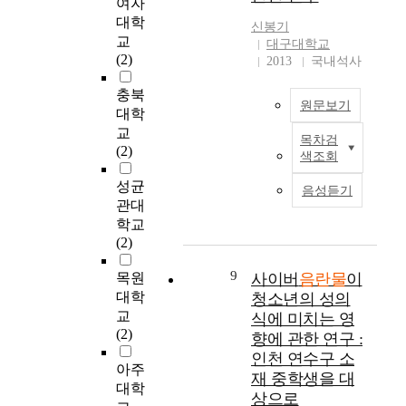
여자
된
도
구
자들에게 2002년 9월
e
e
정
대학
신봉기
활
하
10일에서 14일에 성
d
h
보
교
대구대학교
용
며
별로는 남학생들에게
p
a
를
(2)
2013
국내석사
되
,
110부 여학생들에게
o
v
얻
기
그
120부를 배부하였으
r
i
을
충북
도
것
원문보기
며, 각급 학교에서 학
n
o
수
대학
한
을
생들의 수업시간 중에
o
r
있
교
목차검
다
바
약 20분 정도의 시간
g
.
T
다
(2)
색조회
.
탕
을 할애하여 조사되었
r
R
h
는
청
으
고, 교사들에 의해 배
a
e
e
단
성균
음성듣기
소
로
부한 설문지 230부가
p
s
p
점
관대
년
중
전량 회수되었다. 그
h
e
u
도
학교
기
학
중 불성실한 응답지 8
y
a
r
함
(2)
는
생
부를 제외하고 남자
i
r
p
께
성
들
103부 여자 119부를
s
c
o
나
9
목원
사이버
음란물
이
의
에
최종 분석 대상으로
g
h
s
타
대학
청소년의 성의
식
게
선정하였다. 또한 본
r
o
e
나
교
식에 미치는 영
에
필
연구에서는 중요한 요
o
n
o
고
(2)
향에 관한 연구 :
대
요
인인 성별의 분포상의
w
t
f
있
인천 연수구 소
한
한
차이를 줄이기 위하여
i
h
t
다
아주
재 중학생을 대
가
성
비슷한 비율로 대상자
n
e
h
.
대학
치
교
를 선정 연구자료로
상으로
g
e
i
인