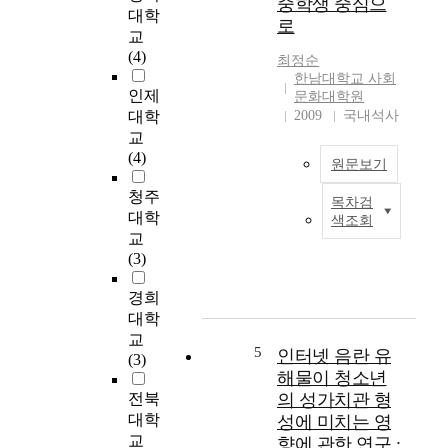
중학생 중심으
과
o
대학
로
컴
s
교
퓨
u
(4)
최정순
터
r
한남대학교 사회
의
e
인제
문화대학원
대
t
대학
2009
국내석사
중
o
교
화
o
(4)
원문보기
로
b
청
s
청주
목차검
소
본
c
대학
색조회
년
연
e
교
들
구
n
(3)
은
는
e
인
빠
m
경희
터
르
a
대학
넷
게
t
교
을
변
5
e
인터넷 음란 유
(3)
비
화
r
해물이 청소년
롯
하
i
전북
의 성가치관 형
한
고
a
대학
성에 미치는 영
정
있
l
교
향에 관한 연구 :
보
는