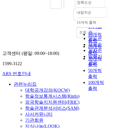
정확도순
내림차순
정확도
순
10개씩 출력
내림차순
인기도
순
조회
10개씩
연도순
출력
제목순
20개씩
저자순
출력
고객센터 (평일: 09:00~18:00)
발행기
30개씩
관순
1599-3122
출력
50개씩
ARS 번호안내
출력
100개씩
관련누리집
출력
대학공개강의(KOCW)
학술정보통계시스템(Rinfo)
외국학술지지원센터(FRIC)
학술관계분석서비스(SAM)
사서커뮤니티
기관회원
지식나눔(LOOK)