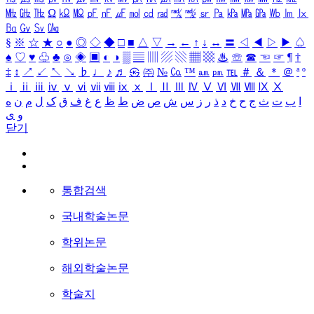
㎒
㎓
㎔
Ω
㏀
㏁
㎊
㎋
㎌
㏖
㏅
㎭
㎮
㎯
㏛
㎩
㎪
㎫
㎬
㏝
㏐
㏓
㏃
㏉
㏜
㏆
§
※
☆
★
○
●
◎
◇
◆
□
■
△
▽
→
←
↑
↓
↔
〓
◁
◀
▷
▶
♤
♠
♡
♥
♧
♣
⊙
◈
▣
◐
◑
▒
▤
▥
▨
▧
▦
▩
♨
☏
☎
☜
☞
¶
†
‡
↕
↗
↙
↖
↘
♭
♩
♪
♬
㉿
㈜
№
㏇
™
㏂
㏘
℡
＃
＆
＊
＠
ª
º
ⅰ
ⅱ
ⅲ
ⅳ
ⅴ
ⅵ
ⅶ
ⅷ
ⅸ
ⅹ
Ⅰ
Ⅱ
Ⅲ
Ⅳ
Ⅴ
Ⅵ
Ⅶ
Ⅷ
Ⅸ
Ⅹ
ا
ب
ت
ث
ج
ح
خ
د
ذ
ر
ز
س
ش
ص
ض
ط
ظ
ع
غ
ف
ق
ک
ل
م
ن
ه
و
ی
닫기
통합검색
국내학술논문
학위논문
해외학술논문
학술지