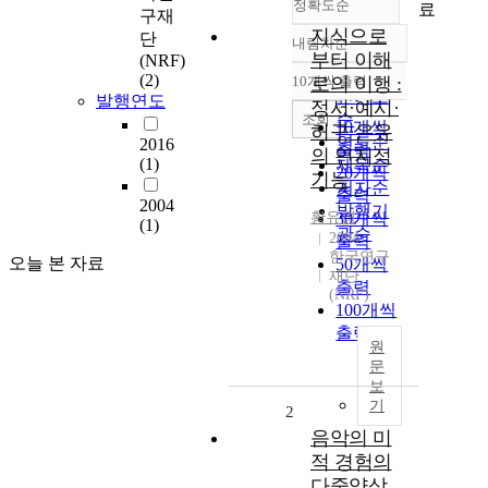
정확도순
료
구재
지식으로
단
내림차순
정확도
부터 이해
(NRF)
순
(2)
10개씩 출력
로의 이행 :
내림차순
인기도
발행연도
정서·예시·
순
조회
10개씩
허구·은유
연도순
2016
출력
의 인지적
(1)
제목순
20개씩
기능
저자순
출력
2004
발행기
황유경
30개씩
(1)
관순
2004
출력
한국연구
오늘 본 자료
50개씩
재단
출력
(NRF)
100개씩
출력
원
문
보
기
2
음악의 미
적 경험의
다중양상