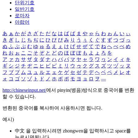
단위기호
일반기호
로마자
아랍어
あ
ぁ
か
が
さ
ざ
た
だ
な
は
ば
ぱ
ま
や
ゃ
ら
わ
ゎ
ん
い
ぃ
き
ぎ
し
じ
ち
ぢ
に
ひ
び
ぴ
み
り
う
ぅ
く
ぐ
す
ず
つ
づ
っ
ぬ
ふ
ぶ
ぷ
む
ゆ
ゅ
る
え
ぇ
け
げ
せ
ぜ
て
で
ね
へ
べ
ぺ
め
れ
お
ぉ
こ
ご
そ
ぞ
と
ど
の
ほ
ぼ
ぽ
も
よ
ょ
ろ
を
ア
ァ
カ
サ
ザ
タ
ダ
ナ
ハ
バ
パ
マ
ヤ
ャ
ラ
ワ
ヮ
ン
イ
ィ
キ
ギ
シ
ジ
チ
ヂ
ニ
ヒ
ビ
ピ
ミ
リ
ウ
ゥ
ク
グ
ス
ズ
ツ
ヅ
ッ
ヌ
フ
ブ
プ
ム
ユ
ュ
ル
エ
ェ
ケ
ゲ
セ
ゼ
テ
デ
ヘ
ベ
ペ
メ
レ
オ
ォ
コ
ゴ
ソ
ゾ
ト
ド
ノ
ホ
ボ
ポ
モ
ヨ
ョ
ロ
ヲ
―
http://chineseinput.net/
에서 pinyin(병음)방식으로 중국어를 변환
할 수 있습니다.
변환된 중국어를 복사하여 사용하시면 됩니다.
예시)
中文 을 입력하시려면
zhongwen
을 입력하시고 space를
누르시면됩니다.