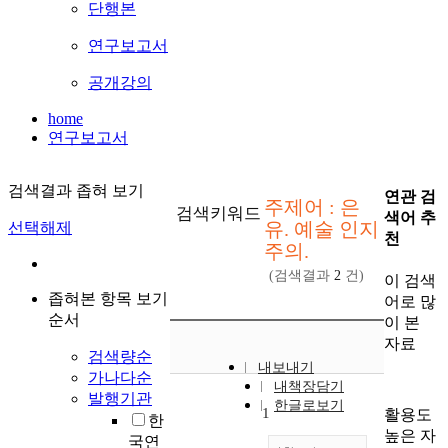
단행본
연구보고서
공개강의
home
연구보고서
검색결과 좁혀 보기
연관 검
주제어 : 은
검색키워드
색어 추
유. 예술 인지
선택해제
천
주의.
(검색결과
2
건)
이 검색
좁혀본 항목 보기
어로 많
순서
이 본
자료
검색량순
내보내기
가나다순
내책장담기
발행기관
한글로보기
1
활용도
한
높은 자
국연