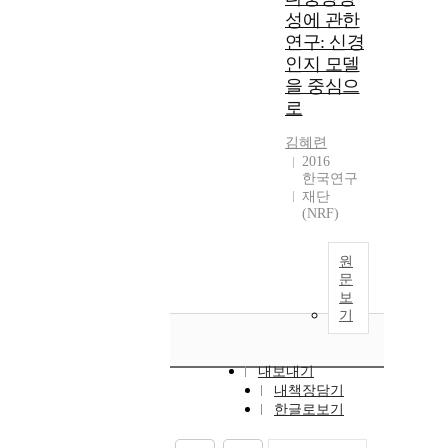
성에 관한
연구: 신경
인지 모델
을 중심으
로
김혜련
2016
한국연구
재단
(NRF)
원
문
보
기
내보내기
내책장담기
한글로보기