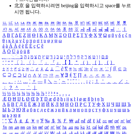
北京 을 입력하시려면
beijing
을 입력하시고 space를 누르
시면 됩니다.
ㅥ
ㅦ
ㅧ
ㅨ
ㅩ
ㅪ
ㅫ
ㅬ
ㅭ
ㅮ
ㅯ
ㅰ
ㅱ
ㅲ
ㅳ
ㅴ
ㅵ
ㅶ
ㅷ
ㅸ
ㅹ
ㅺ
ㅻ
ㅼ
ㅽ
ㅾ
ㅿ
ㆀ
ㆁ
ㆂ
ㆃ
ㆄ
ㆅ
ㆆ
ㆇ
ㆈ
ㆉ
ㆊ
ㆋ
ㆌ
ㆍ
ㆎ
Α
Β
Γ
Δ
Ε
Ζ
Η
Θ
Ι
Κ
Λ
Μ
Ν
Ξ
Ο
Π
Ρ
Σ
Τ
Υ
Φ
Χ
Ψ
Ω
α
β
γ
δ
ε
ζ
η
θ
ι
κ
λ
μ
ν
ξ
ο
π
ρ
σ
τ
υ
φ
χ
ψ
ω
á
à
Á
À
é
è
É
È
ç
Ç
ê
Ä
Ö
Ü
ä
ö
ü
ß
ְ
ֳ
ֲ
ֱ
ָ
ַ
ֵ
ֶ
ִ
ֹ
ּ
ֻ
ׂ
ׁ
ּ
ב
ה
נ
מ
צ
ת
ץ
ש
ד
ג
כ
ע
י
ח
ל
ך
ף
ק
ר
א
ט
ו
ן
ם
פ
‘
’
“
”
〔
〕
〈
〉
「
」
『
』
【
】
＂
（
）
［
］
｛
｝
±
×
÷
≠
≤
≥
∞
∴
♂
♀
∠
⊥
⌒
∂
∇
≡
≒
≪
≫
√
∽
∝
∵
∫
∬
∈
∋
⊆
⊇
⊂
⊃
∪
∩
∧
∨
￢
⇒
⇔
∀
∃
∮
∑
∏
＋
－
＜
＝
＞
、
。
·
‥
…
¨
〃
―
∥
＼
∼
´
～
ˇ
˘
˝
˚
˙
¸
˛
¡
¿
ː
！
＇
，
．
／
：
；
？
＾
＿
｀
｜
½
⅓
⅔
¼
¾
⅛
⅜
⅝
⅞
¹
²
³
⁴
ⁿ
₁
₂
₃
₄
Æ
Ð
Ħ
Ĳ
Ł
Ø
Œ
Þ
Ŧ
Ŋ
æ
đ
ð
ħ
ı
ĳ
ĸ
ŀ
ł
ø
œ
ß
þ
ŧ
ŋ
ŉ
А
Б
В
Г
Д
Е
Ё
Ж
З
И
Й
К
Л
М
Н
О
П
Р
С
Т
У
Ф
Х
Ц
Ч
Ш
Щ
Ъ
Ы
Ь
Э
Ю
Я
а
б
в
г
д
е
ё
ж
з
и
й
к
л
м
н
о
п
р
с
т
у
ф
х
ц
ч
ш
щ
ъ
ы
ь
э
ю
я
′
″
℃
Å
￠
￡
￥
¤
℉
‰
＄
％
Ｆ
￦
㎕
㎖
㎗
ℓ
㎘
㏄
㎣
㎤
㎥
㎦
㎙
㎚
㎛
㎜
㎝
㎞
㎟
㎠
㎡
㎢
㏊
㎍
㎎
㎏
㏏
㎈
㎉
㏈
㎧
㎨
㎰
㎱
㎲
㎳
㎴
㎵
㎶
㎷
㎸
㎹
㎀
㎁
㎂
㎃
㎄
㎺
㎻
㎽
㎾
㎿
㎐
㎑