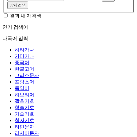
상세검색
결과 내 재검색
인기 검색어
다국어 입력
히라가나
가타카나
중국어
한글고어
그리스문자
프랑스어
독일어
히브리어
괄호기호
학술기호
기술기호
첨자기호
라틴문자
러시아문자