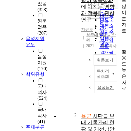
닝이 학습성과
로
순
있음
10개씩 출력
내림차순
많
에 미치는 영향
인기도
(358)
이
과 적용에 관한
순
조회
10개씩
본
연구
연도순
원문
출력
자
제목순
없음
20개씩
전규호
료
저자순
(207)
출력
청주대학교 대학
발행기
음성지원
30개씩
원
관순
유무
2021
국내박사
출력
활
50개씩
음성
용
출력
원문보기
지원
도
100개씩
(170)
높
출력
목차검
T
학위유형
은
색조회
h
자
e
국내
음성듣기
료
a
석사
r
(524)
m
y
국내
r
2
박사
육군
사단급 부
e
(41)
대 기록관리 현
s
주제분류
황 및 개선방안