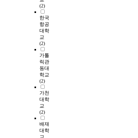
보직하여 최대의 능력
고
r
보
어
영
육
o
(2)
을 발휘하도록 관리하
있
l
유
떠
향
군
n
는 것이 전장에서 전
는
y
기
한
에
부
한국
a
승을 보장받을 수 있
지
p
록
상
의
사
b
항공
는 핵심요체라는 것을
를
e
물
황
해
관
l
대학
인식하고, 그 동안 군
구
r
종
에
조
이
e
교
기·사기 등 복무환경
조
i
류
서
직
인
a
(2)
개선이라는 문제와 더
적
o
와
도
구
식
p
불어 인사관리 제도를
으
d
수
국
조
하
p
가톨
지속적으로 발전시켜
로
,
등
민
가
는
l
릭관
왔다. 그중에서도 장
진
E
)
을
변
리
i
동대
교 인사관리는 군조직
단
v
을
지
화
더
c
학교
관리에 있어 중대한
하
a
분
켜
하
-
a
(2)
사안으로, 많은 발전
고
l
석
줄
기
구
t
이 있었음을 부인할
,
u
하
수
도
성
i
가천
수는 없으나 21세기
그
a
였
있
한
원
o
대학
지식·정보화 시대 전
결
t
다
는
다
교
n
교
장에서 승리를 주도할
과
i
.
가
.
환
p
(2)
수 있도록 육군 차세
드
o
또
장
이
관
l
대 인적차원의 수준을
러
n
한
든
러
계
a
배재
좌우하는 인사정책에
난
S
더
든
한
(
n
대학
대한 새로운 패러다임
한
y
자
한
개
L
f
교
이 필요한 시점에 와
계