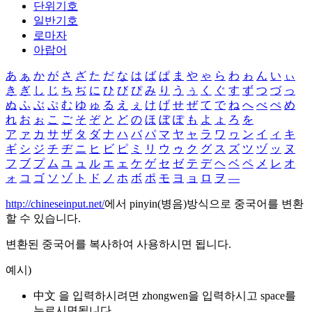
단위기호
일반기호
로마자
아랍어
あ
ぁ
か
が
さ
ざ
た
だ
な
は
ば
ぱ
ま
や
ゃ
ら
わ
ゎ
ん
い
ぃ
き
ぎ
し
じ
ち
ぢ
に
ひ
び
ぴ
み
り
う
ぅ
く
ぐ
す
ず
つ
づ
っ
ぬ
ふ
ぶ
ぷ
む
ゆ
ゅ
る
え
ぇ
け
げ
せ
ぜ
て
で
ね
へ
べ
ぺ
め
れ
お
ぉ
こ
ご
そ
ぞ
と
ど
の
ほ
ぼ
ぽ
も
よ
ょ
ろ
を
ア
ァ
カ
サ
ザ
タ
ダ
ナ
ハ
バ
パ
マ
ヤ
ャ
ラ
ワ
ヮ
ン
イ
ィ
キ
ギ
シ
ジ
チ
ヂ
ニ
ヒ
ビ
ピ
ミ
リ
ウ
ゥ
ク
グ
ス
ズ
ツ
ヅ
ッ
ヌ
フ
ブ
プ
ム
ユ
ュ
ル
エ
ェ
ケ
ゲ
セ
ゼ
テ
デ
ヘ
ベ
ペ
メ
レ
オ
ォ
コ
ゴ
ソ
ゾ
ト
ド
ノ
ホ
ボ
ポ
モ
ヨ
ョ
ロ
ヲ
―
http://chineseinput.net/
에서 pinyin(병음)방식으로 중국어를 변환
할 수 있습니다.
변환된 중국어를 복사하여 사용하시면 됩니다.
예시)
中文 을 입력하시려면
zhongwen
을 입력하시고 space를
누르시면됩니다.