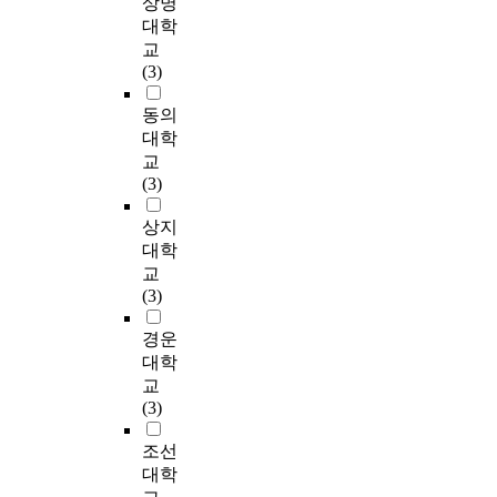
상명
aren't reformed,
원
m
며
을 반영하였다. 본 연
치
고
였
h
대학
efficient and rational
력
w
,
구는 이론적 고찰 분
와
자
다
e
personnel affairs
교
을
a
기
석과 제한적인 인터뷰
의
하
.
e
management will
(3)
갖
s
정
를 포함한 연구를 토
미
는
첫
d
never be
춘
a
단
대로 분석하여 발전방
를
목
째
u
동의
accomplished, no
체
d
에
향을 제시했기 때문에
다
표
,
c
matter how perfectly
대학
계
j
서
다소 이론적 수준에
시
를
육
a
the service evaluation
로
교
u
유
머물러 있다. 따라서
발
달
군
t
system is reformed. It
전
(3)
s
지
실제 육군조직에서 이
견
성
부
i
is the man who
환
t
하
러한 이론적 모델과
할
하
사
o
operates and manages
상지
되
e
는
제안의 설명력이 얼마
수
기
관
n
the system, not the
어
대학
d
5
나 가능한지에 대해서
있
위
이
a
system itself. But this
야
교
a
6
는 심층적 사례연구나
는
해
인
l
doesn't mean the
한
(3)
n
개
설문조사와 같은 경험
꼭
조
식
f
improvement of the
다
d
사
적 연구를 통해서 보
필
직
하
i
system is of no use,
는
경운
c
단
완해야 한다. 특히 새
요
구
는
e
because it's clear that
문
대학
o
급
로운 평가제도를 시행
한
조
개
l
improvement in the
제
교
m
기
할 때 성공의 관건이
곳
를
인
d
system multiplies the
의
(3)
p
록
조직구성원의 올바른
’
자
-
,
chance of the
식
l
관
이해와 수용에 있음을
으
체
직
i
manager's and
에
조선
e
의
고려할 때, 이해와 수
로
적
무
t
operator's rational
서
대학
m
각
용에 관한 정확한 실
인
으
적
i
application and
출
e