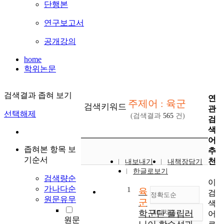
단행본
연구보고서
공개강의
home
학위논문
검색결과 좁혀 보기
연
주제어 : 육군
검색키워드
관
선택해제
(검색결과
565
건)
검
색
어
좁혀본 항목 보
추
기순서
천
내보내기
내책장담기
한글로보기
검색량순
이
가나다순
1
육
검
정확도순
원문유무
군
색
학군단 플립러
내림차순
어
정확도
원문