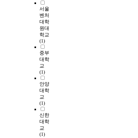
기
시
여
효
u
을 유도할 수 있는 양
「
t
록
하
조
과
g
서울
식으로 개편해야 한
국
e
관
였
직
를
h
벤처
다. 넷째, 평가시의 점
방
m
리
다
을
가
p
대학
수 배점을 합리적으로
안
o
전
.
분
지
r
원대
조정하여 변별력을 제
전
r
문
또
석
는
i
학교
고할 수 있도록 해야
훈
a
업
한
하
가
o
(1)
한다. 다섯째, 업무성
령
l
무
빠
면
?
r
격의 유사성을 고려하
」
e
수
르
서
연
r
중부
여 특수병과 장교는
,
o
행
게
조
구
e
대학
병과별로 집단을 구성
「
f
및
진
직
목
s
교
하되 변별력 제고, 장
육
o
기
화
밖
적
e
(1)
기복무자 획득, 종파
군
r
록
하
의
을
a
간 위화감 해소 등을
안
g
관
고
환
달
r
안양
위해 군의(치의)·수의·
전
a
리
있
경
성
c
대학
법무·군종장교는 절대
업
n
업
는
과
하
h
교
평가를, 간호·의정장
무
i
무
커
끊
고
a
(1)
교는 장기복무 및 각
규
z
수
뮤
임
각
n
종 선발시 변별력 제
정
a
준
니
없
변
d
신한
고를 위해 상대평가를
」
t
향
케
이
인
e
대학
실시하는 것이 바람직
등
i
상
이
상
의
x
교
하다. 그리고 기본직·
)
o
을
션
호
수
p
(1)
선발직 대대장간의 상
,
n
위
매
작
준
e