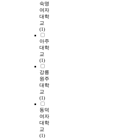
e
숙명
의 입장에서 적절하다
원
l
인
육
해
,
a
고 생각되는 방안을
여자
에
e
터
군
서
육
c
검토하여 개선안을 선
서
대학
m
뷰
의
조
군
h
정하였으며, 그 개선
종
교
e
를
노
직
부
i
안에 대하여 의견을
합
(1)
a
실
력
구
사
n
묻는 방식을 택하였
적
s
시
이
조
관
g
다. 이런 변칙적인 설
으
아주
u
하
좀
에
의
a
문 방식은 논의의 전
로
대학
r
여
더
어
개
n
문성을 확보하여 밀도
제
교
e
조
실
떠
인
d
있는 의견 검토를 위
시
(1)
f
사
제
한
-
l
해 채택한 것이다. 따
하
o
‧
적
영
직
e
라서 현행 근무 평정
는
강릉
r
연
이
향
무
a
제도의 문제점 및 개
것
원주
s
구
고
을
적
r
선안을 요약하면 다음
이
e
대학
하
적
미
합
n
과 같다. 첫째, 평정시
연
l
교
였
시
치
성
i
기를 조정하여 평정자
구
e
(1)
으
적
는
과
n
가 피평정자를 관찰할
의
c
며
으
지
경
g
시간적 여유를 충분히
목
t
동덕
이
로
를
력
m
확보할 수 있도록 하
적
i
여자
에
이
연
몰
e
고, 또한 평정자의 행
이
o
따
대학
루
구
입
t
정소요 분산과 평정의
다
n
른
어
하
교
간
h
질 향상을 위해 위관
.
,
연
지
였
(1)
의
o