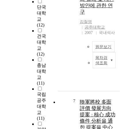
부
직
t
방안에 관한 연
of view, officer service
단국
대
무
i
evaluation, as the core
구
대학
를
적
v
of personnel affairs
연
교
합
a
김철영
management
결
(12)
성
t
공주대학교
supporting the army's
해
이
e
2007
국내석사
'construction of high-
건국
주
경
l
tech digital elite army'
는
대학
력
e
policy, should be
원문보기
역
교
몰
a
evaluated through a
할
(12)
입
d
rational, objective,
목차검
,
육
에
i
and developed in a
색조회
그
충남
군
미
n
agreeable way. This
리
은
대학
치
g
treatise, written in a
고
창
는
교
a
way that presents
예
설
영
(11)
n
problems felt working
하
이
향
d
as a officer in charge
부
래
국립
:
c
of practical officer-
대
처
리
공주
r
7
陸軍將校 多面
evaluation affairs for
의
음
더
대학
e
評價 發展方向
two years, shows
기
으
-
a
교
提案 : 核心 成功
reform suggestions for
록
로
구
t
(11)
條件 分析을 通
the presented
관
육
성
i
problems from a
한 提案을 中心
리
군
원