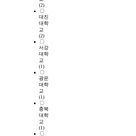
s
세
곳
념
M
o
(2)
있다고 할 수 있겠다.
를
t
한
으
에
X
r
따라서 이러한 관점에
보
e
연
로
서
)
t
대진
서 장교 근무평정은
완
m
구
인
본
는
h
대학
육군 정책 목표인
할
w
를
식
연
경
e
교
『첨단·정예화 된 디
수
a
위
하
구
력
f
(2)
지털 육군 건설』에
있
s
해
도
를
몰
l
기여할 수 있는 장교
는
r
5
록
통
입
i
서강
인사관리의 핵심 요체
개
e
개
노
해
에
p
대학
로서. 합리적이고 객
선
c
의
력
조
유
p
교
관적인 기준과 절차에
방
o
사
하
직
의
e
(1)
따라 공정하게 운영되
안
g
단
고
구
미
d
어야 하며 제도면에서
을
n
급
있
조
한
-
광운
도 누구나 공감할 수
예
i
기
다
가
영
l
대학
있는 방침으로 발전시
방
z
록
.
상
향
e
교
켜 나가야 할 것이다.
·
e
관
황
을
a
(1)
본 논문은 육군본부
학
d
을
이
배
미
r
장교평정 실무담당 장
습
a
선
연
경
치
n
충북
교로 업무를 수행하면
·
s
정
구
적
는
i
대학
서 개선의 필요성을
복
s
해
는
차
가
n
느꼈던 문제점을 우선
교
원
i
설
이
원
?
g
제시해 보고, 제시된
(1)
력
m
문
러
에
셋
t
문제점에 대해 실무자
차
p
및
한
의
째