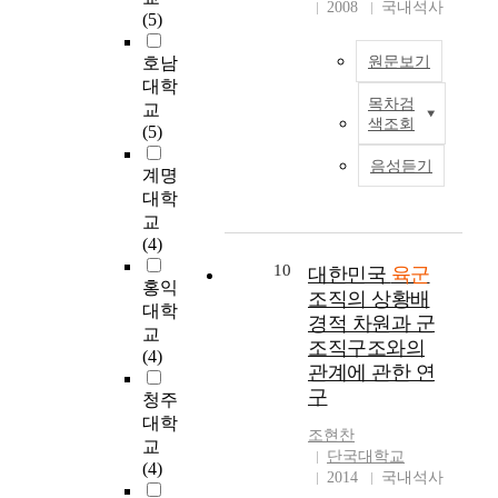
목
(Atwater, Waldman &
민
수
r
2008
국내석사
accomplished. That is,
사
(5)
적
Brett, 2002; Kluger &
하
배
e
if the work's feature
고
은
DeNisi, 1996). 또한 다
면
을
a
which is executed
호남
원문보기
와
이
면평가에 대한 인식이
서
규
k
each by branch and
이
대학
러
나 반응이 그렇게 긍
새
본
i
목차검
speciality differs on
에
교
T
한
정적이지 만은 않은
로
연
n
색조회
quality, it should be
따
(5)
h
사
것으로 나타나고 있
운
구
g
considered and the
른
i
단
다. 이러한 현실을 고
홍
는
a
음성듣기
service evaluation
국
계명
s
급
려할 때, 육군에서 다
보
육
w
elements should be
민
대학
p
부
면평가를 도입하여 성
전
군
a
different. Third, by the
적
교
a
대
공적인 평가제도로 정
략
부
y
correction of the
신
(4)
p
기
착시키기 위해서는 다
을
사
f
current evaluation
뢰
e
록
면평가의 설계와 실행
수
10
관
대한민국
육군
r
chart form's irrational
저
홍익
r
관
과정에서 핵심적인 성
립
을
o
조직의 상황배
points, the
하
대학
i
의
공조건을 도출하고 육
하
대
m
경적 차원과 군
composition's
,
s
교
기
군 조직특성에 비춰본
였
상
l
조직구조와의
diffuseness and the
그
a
(4)
록
성공조건과 통합하여
다
으
e
관계에 관한 연
form should be
리
s
관
현행 육군장교 다면평
“
로
c
removed and
구
고
청주
t
리
가의 문제점 분석과
시
하
t
reorganized for the
중
u
대학
문
발전방향의 제안에 적
작
여
u
조현찬
guidance towards
대
d
교
제
극적으로 활용함으로
은
개
r
단국대학교
impartial evaluation.
재
y
(4)
점
써 육군장교 다면평가
미
인
e
2014
국내석사
Fourth, the allotment
해
o
을
의 지속적인 개선·발
약
-
-