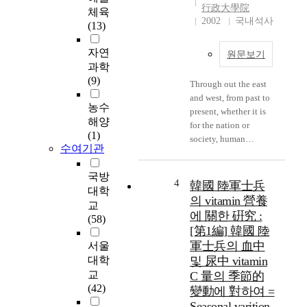
관
行政大學院
r
체육
의
2002
국내석사
p
(13)
7
s
7
(
자연
원문보기
%
R
과학
를
O
(9)
Through out the east
차
T
and west, from past to
지
C
농수
present, whether it is
하
)
해양
for the nation or
고
F
(1)
society, human
있
l
수여기관
elements have largely
으
i
influenced the success
며
p
국방
and failure of events,
4
韓國 陸軍士兵
,
p
대학
and it is the same for
기
의 vitamin 營養
e
교
the military's future;
록
에 關한 硏究 :
d
(58)
the education of elite
물
L
[第1編] 韓國 陸
troops will be essential
의
e
軍士兵의 血中
서울
to the success of it.
기
a
대학
및 尿中 vitamin
This is why developed
본
r
교
C 量의 季節的
countries exploit
적
n
(42)
nation-defense human
變動에 對하여 =
인
i
resources under the
Seasonal varition