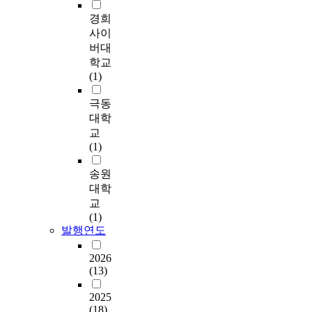
호 피해의식과 선발직
각
a
한
체
용
을
r
경희
대대장 보직 기피현상
종
n
‘
를
을
측
t
사이
을 줄이기 위해 기본
지
d
기
홍
하
정
d
직·선발직 대대장의
버대
침
u
록
보
면
하
i
평정집단을 구분하도
·
학교
t
관
에
서
기
s
록 하는 방안이 검토
S
(1)
i
리
어
조
위
c
되어야 한다. 여섯째,
O
l
전
떻
직
해
u
개인별 평정성향에 대
극동
P
i
문
게
이
S
s
하여 DB를 구축하여,
(
대학
z
요
접
변
a
s
평정작성 전 개인에게
표
교
e
원
목
화
k
i
통보함으로써 동일한
준
(1)
m
’
시
한
s
o
기준에 의한 평정작성
작
e
충
킬
다
a
n
을 유도하고, 평정결
업
송원
m
원
수
고
n
.
과를 비 상설 근무평
절
대학
b
의
있
판
d
정 심의위원회를 통해
차
교
e
제
는
단
A
T
분석하여 평정권자의
)
(1)
r
도
지
하
s
h
지휘관 및 참모장교들
,
발행연도
i
화
를
였
h
e
에게 보내므로써 공정
감
n
육
다
f
p
한 평정을 꾀해야 한
사
2026
t
둘
군
.
o
u
다. 그러나 근무평정
(13)
원
h
째
의
또
r
r
제도가 아무리 완벽하
및
e
,
현
한
t
p
2025
게 개선된다 해도 평
국
l
기
실
상
h
o
(18)
정자나 피평정자의 의
회