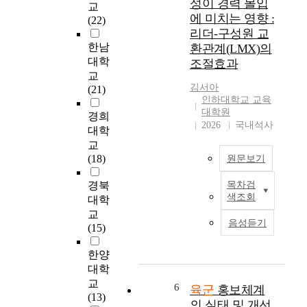
성이 경력 몰입
the nucleus for the
교
는
a
에 미치는 영향 :
winning in every
(22)
최
r
warfare. Though we
리더-구성원 교
소
y
can't deny the fact that
한남
환관계(LMX)의
기
s
personnel affairs
대학
조절효과
관
t
management of
교
임
u
officers, as a very
김서아
(21)
과
d
인하대학교 교육
important part of
동
i
대학원
military-system
경희
시
e
2026
국내석사
management, has been
대학
에
s
through many
교
특
c
developments, the
(18)
원문보기
수
l
army, as a specialized
기
a
military group, is in a
경북
목차검
록
육
s
position requiring a
색조회
대학
관
군
s
new paradigm which
교
인
부
e
음성듣기
decides the level of
(15)
기
사
s
personnel affairs
정
관
t
policy, for the winning
한양
단
의
o
of 21 century's
대학
과
개
c
Information
교
예
인
u
6
육군
홍보체계
Knowledge warfares.
(13)
하
-
l
의 실태 및 개선
Therefore in this point