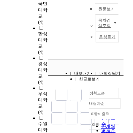
of points during
처
f
국민
파
전을 도모하는 노력이
하
직
b
evaluation should be
벌
원문보기
A
대학
악
필요하였다. 이에 본
나
무
a
rationally settled in
법
r
하
교
연구에서는 첫째, 다
나
적
s
order to heighten
·
목차검
m
고
(4)
면평가의 설계과정에
중
사
합
e
discriminating power.
색조회
재
y
이
서는 활용목적·준비성
은
람
성
d
Fifth, by considering
난
O
한성
에
평가·평가방식과 도구
창
들
과
e
음성듣기
the similarity of the
및
f
따
대학
측면에서 실행과정에
대
은
경
d
work's characteristics,
안
f
른
서는 리더십·조직의
하
사
교
력
u
special soldiers and
전
i
개
구조특성·조직문화 측
리
회
(4)
몰
c
officers should be
관
c
선
면에서 5가지의 핵심
라
적
입
a
grouped by branches.
리
e
방
경성
성공조건을 도출해 내
”
인
,
t
Army surgeons, vets,
기
r
안
었다. 그것은 목적의
는
동
대학
리
i
law officers and
내보내기
내책장담기
본
E
을
중요성, 전사적 준비
말
물
더
교
o
한글로보기
religion officers
법
v
제
성 평가, 조직시스템
처
로
-
(4)
n
should be evaluated in
·
a
시
과의 통합, 리더십과
럼
서
구
.
a absolute way for the
산
l
해
조직차원의 훈련과 지
정확도순
지
항
우석
성
I
elevation of
업
u
,
원, 조직구성원의 수
금
상
원
대학
n
distinction, the
안
내림차순
a
육
용과 참여로 요약되었
은
조
정확도
교
교
o
acquirement of long-
전
t
군
다. 둘째, 대상조직인
홍
직
환
순
(4)
r
10개씩 출력
term service men, and
보
내림차순
i
기
육군에서 다면평가의
보
을
관
인기도
d
the quench of
건
o
록
성공적인 조건을 분석
를
구
계
수원
e
순
조회
10개씩
incompatibility
법
n
관
하기 위해 육군조직의
위
성
(
대학
r
연도순
출력
between different
등