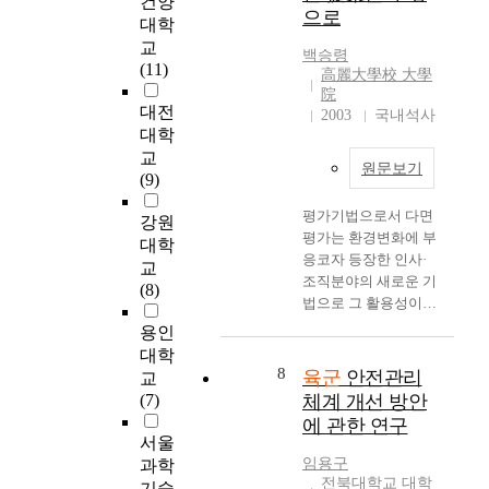
건양
v
practical officer's view,
으로
업
에
교
e
대학
and also asks for
무
대
환
t
교
improvements about
백승령
에
한
관
a
(11)
高麗大學校 大學
the suggestions. This
대
컨
계
l
院
irregular question form
한
설
(
e
대전
2003
국내석사
was chosen for
교
팅
L
n
대학
specialized debate and
육
을
M
t
교
dense opinion
원문보기
과
외
X
s
(9)
examination. The
점
부
)
e
service evaluation
검
평가기법으로서 다면
에
의
q
강원
system's problems and
의
평가는 환경변화에 부
의
조
u
대학
reform suggestions are
책
응코자 등장한 인사·
뢰
절
i
교
summarized below.
임
조직분야의 새로운 기
하
효
p
(8)
First, the evaluation
도
법으로 그 활용성이
였
과
p
period should be
지
날로 확산되고 있다
고
인
e
용인
settled so that the
니
(박원우, 2000). 1990
,
하
d
대학
person who evaluates
고
년대 이후 국내 민간
그
대
w
8
육군
안전관리
교
has enough time to
있
기업 뿐 만 아니라 최
결
학
i
(7)
체계 개선 방안
observe the person
는
근 정부부문에서도 다
과
교
t
에 관한 연구
who is evaluated, and
육
면평가를 도입 하여
를
교
h
서울
also for the quality
군
적용하고 있는데, 특
기
육
p
임용구
과학
enhance of evaluation
기
히 상명하복의 지휘체
초
대
r
전북대학교 대학
기술