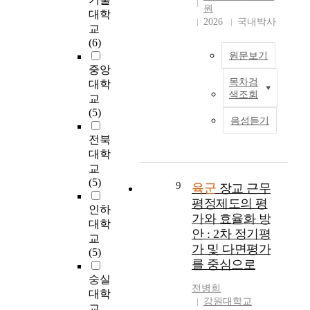
and the administrative
록
계가 요구되는 관료적
로
학
원
o
대학
requirement dispersion
관
이고 위계적인 육군
어
원
2026
국내박사
b
교
of the person who
리
조직에서도 변화하는
떻
교
l
(6)
evaluates, the
업
군사환경에 능동적으
게
육
e
원문보기
evaluation time of
무
로 대응하기 위해 다
하
학
m
중앙
company
의
면적인 의사소통체계
면
과
-
목차검
대학
officers(including
본
첨
와 평가제도의 객관성
국
평
s
색조회
교
NCO's) and field
연
병
및 공정성을 확립하기
민
생
o
(5)
officers should be
구
에
위해 지난 2003년 6월
에
교
l
음성듣기
different. So, as a
는
서
에 다면평가를 도입하
게
육
v
전북
reform
최
있
였다(육방침 03-23호,
더
·
i
대학
recommendation, it
근
는
2003. 6. 18). 그러나
가
H
n
교
would be appropriate
반
기
그러한 관심과 활용의
까
R
g
(5)
if company officers
복
9
관
확산에도 불구하고 아
육군
장교 근무
이
D
s
frame evaluation
적
이
직까지 다면평가에 대
다
전
평정제도의 평
k
인하
charts annually on
으
다
한 국내연구는 아주
가
공
i
가와 효율화 방
대학
March 1st as usual,
로
.
미흡한 상태일 뿐만
갈
김
l
안 : 2차 정기평
and if field officers
교
발
아니라(박원우, 2000),
것
서
l
가 및 다면평가
frame on August 1st.
(5)
생
본
다면평가가 꼭 성과개
인
아
s
를 중심으로
Second, the
한
연
선이나 긍정적인 결과
지
지
b
숭실
fractionation of the
군
구
만을 가져오는 것은
를
도
y
전병희
evaluation chart form
대학
안
의
아니라는 것이다
고
교
b
강원대학교
should be
전
교