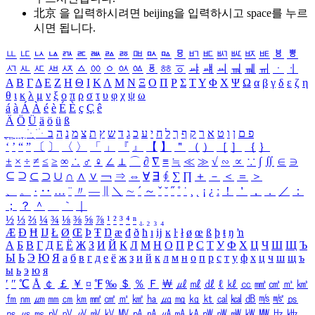
北京 을 입력하시려면
beijing
을 입력하시고 space를 누르
시면 됩니다.
ㅥ
ㅦ
ㅧ
ㅨ
ㅩ
ㅪ
ㅫ
ㅬ
ㅭ
ㅮ
ㅯ
ㅰ
ㅱ
ㅲ
ㅳ
ㅴ
ㅵ
ㅶ
ㅷ
ㅸ
ㅹ
ㅺ
ㅻ
ㅼ
ㅽ
ㅾ
ㅿ
ㆀ
ㆁ
ㆂ
ㆃ
ㆄ
ㆅ
ㆆ
ㆇ
ㆈ
ㆉ
ㆊ
ㆋ
ㆌ
ㆍ
ㆎ
Α
Β
Γ
Δ
Ε
Ζ
Η
Θ
Ι
Κ
Λ
Μ
Ν
Ξ
Ο
Π
Ρ
Σ
Τ
Υ
Φ
Χ
Ψ
Ω
α
β
γ
δ
ε
ζ
η
θ
ι
κ
λ
μ
ν
ξ
ο
π
ρ
σ
τ
υ
φ
χ
ψ
ω
á
à
Á
À
é
è
É
È
ç
Ç
ê
Ä
Ö
Ü
ä
ö
ü
ß
ְ
ֳ
ֲ
ֱ
ָ
ַ
ֵ
ֶ
ִ
ֹ
ּ
ֻ
ׂ
ׁ
ּ
ב
ה
נ
מ
צ
ת
ץ
ש
ד
ג
כ
ע
י
ח
ל
ך
ף
ק
ר
א
ט
ו
ן
ם
פ
‘
’
“
”
〔
〕
〈
〉
「
」
『
』
【
】
＂
（
）
［
］
｛
｝
±
×
÷
≠
≤
≥
∞
∴
♂
♀
∠
⊥
⌒
∂
∇
≡
≒
≪
≫
√
∽
∝
∵
∫
∬
∈
∋
⊆
⊇
⊂
⊃
∪
∩
∧
∨
￢
⇒
⇔
∀
∃
∮
∑
∏
＋
－
＜
＝
＞
、
。
·
‥
…
¨
〃
―
∥
＼
∼
´
～
ˇ
˘
˝
˚
˙
¸
˛
¡
¿
ː
！
＇
，
．
／
：
；
？
＾
＿
｀
｜
½
⅓
⅔
¼
¾
⅛
⅜
⅝
⅞
¹
²
³
⁴
ⁿ
₁
₂
₃
₄
Æ
Ð
Ħ
Ĳ
Ł
Ø
Œ
Þ
Ŧ
Ŋ
æ
đ
ð
ħ
ı
ĳ
ĸ
ŀ
ł
ø
œ
ß
þ
ŧ
ŋ
ŉ
А
Б
В
Г
Д
Е
Ё
Ж
З
И
Й
К
Л
М
Н
О
П
Р
С
Т
У
Ф
Х
Ц
Ч
Ш
Щ
Ъ
Ы
Ь
Э
Ю
Я
а
б
в
г
д
е
ё
ж
з
и
й
к
л
м
н
о
п
р
с
т
у
ф
х
ц
ч
ш
щ
ъ
ы
ь
э
ю
я
′
″
℃
Å
￠
￡
￥
¤
℉
‰
＄
％
Ｆ
￦
㎕
㎖
㎗
ℓ
㎘
㏄
㎣
㎤
㎥
㎦
㎙
㎚
㎛
㎜
㎝
㎞
㎟
㎠
㎡
㎢
㏊
㎍
㎎
㎏
㏏
㎈
㎉
㏈
㎧
㎨
㎰
㎱
㎲
㎳
㎴
㎵
㎶
㎷
㎸
㎹
㎀
㎁
㎂
㎃
㎄
㎺
㎻
㎽
㎾
㎿
㎐
㎑