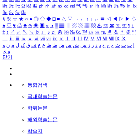
㎒
㎓
㎔
Ω
㏀
㏁
㎊
㎋
㎌
㏖
㏅
㎭
㎮
㎯
㏛
㎩
㎪
㎫
㎬
㏝
㏐
㏓
㏃
㏉
㏜
㏆
§
※
☆
★
○
●
◎
◇
◆
□
■
△
▽
→
←
↑
↓
↔
〓
◁
◀
▷
▶
♤
♠
♡
♥
♧
♣
⊙
◈
▣
◐
◑
▒
▤
▥
▨
▧
▦
▩
♨
☏
☎
☜
☞
¶
†
‡
↕
↗
↙
↖
↘
♭
♩
♪
♬
㉿
㈜
№
㏇
™
㏂
㏘
℡
＃
＆
＊
＠
ª
º
ⅰ
ⅱ
ⅲ
ⅳ
ⅴ
ⅵ
ⅶ
ⅷ
ⅸ
ⅹ
Ⅰ
Ⅱ
Ⅲ
Ⅳ
Ⅴ
Ⅵ
Ⅶ
Ⅷ
Ⅸ
Ⅹ
ا
ب
ت
ث
ج
ح
خ
د
ذ
ر
ز
س
ش
ص
ض
ط
ظ
ع
غ
ف
ق
ک
ل
م
ن
ه
و
ی
닫기
통합검색
국내학술논문
학위논문
해외학술논문
학술지