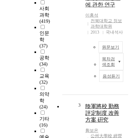
e
에 관한 연구
r
사회
v
과학
이홍석
e
(419)
전북대학교 정보
o
과학대학원
f
2013
국내석사
인문
f
학
i
(37)
원문보기
c
e
공학
목차검
사
r
(34)
색조회
단
s
급
’
교육
음성듣기
기
t
(32)
록
r
관
a
의약
은
i
학
육
3
n
陸軍將校 勤務
(24)
군
i
評定制度 改善
전
n
기타
方案 硏究
체
g
(16)
기
c
황보온
록
o
公州大學校 經營
예술