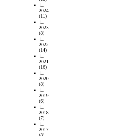
o
록
태
황
(
s
식 개혁에 의해 뒷받
보
n
관
에
이
2
e
2024
침되지 않는다면 효율
고
g
관
비
론
0
o
(11)
적이고 합리적인 인사
서
t
리
추
을
0
f
관리가 이루어질 수
,
e
자
어
통
2
t
2023
없을 것이다. 제도의
전
r
정
생
하
)
(8)
h
운영·관리는 제도 자
투
m
원
각
여
에
i
체에 의한 것이 아니
준
,
에
2022
해
조
의
s
라 인간에 의해 이루
비
A
(14)
중
보
직
해
s
어지기 때문이다. 그
안
r
‧
았
은
개
t
렇다고 해서 제도의
전
2021
m
장
다
변
발
u
개선이 전혀 무의미한
(16)
단
y
기
.
화
된
d
것은 아니다. 왜냐하
내
i
적
그
하
개
y
2020
면 제도의 개선은 올
부
s
활
리
는
인
i
(8)
바른 의식을 가진 관
자
t
용
하
상
-
s
리자나 운영자의 합리
료
r
이
여
황
직
t
2019
적인 적용 및 활용의
,
y
가
국
에
무
o
(6)
가능성을 배가시킬 것
국
i
능
민
따
적
v
임이 확실하기 때문이
방
n
한
과
라
합
e
2018
다.
백
g
군
함
변
성
(7)
r
서
t
무
께
화
측
i
,
o
원
2017
하
한
정
f
안
c
(8)
을
는
다
도