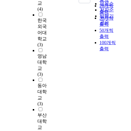
S
리
특성·인사관리특성·
한
하
L
f
교
제목순
religions. For the
20개씩
대
y
업
바람직한 장교상과 육
예
며
M
o
(4)
저자순
elevation of
출력
외
s
무
군5대가치·장교단 정
산
생
X
r
발행기
distinction on long-
환
30개씩
t
발
신을 제시하였고, 이
과
활
)
한국
f
관순
term services and
경
출력
e
전
를 바탕으로 하여 관
조
한
의
l
외국
various selections,
변
50개씩
m
에
료적특성·사회통념·
직
다
관
i
어대
nurse and medical
화
.
출력
기
인력특성·경제적 환경
도
.
계
p
학교
administrative officers
속
O
100개씩
여
·권력격차/개인 및 집
제
구
를
p
(3)
should be evaluated in
에
p
하
단주의를 중심으로 육
출력
한
성
밝
e
a relative way. Also,
서
e
는
군의 성공조건을 분석
되
원
히
d
영남
for the decreation of
,
r
데
하였는데 그 결과, 관
고
들
고
-
대학
the feeling of being
우
a
있
료적특성·인력특성·
미
이
자
l
교
victimized between
리
t
다
경제적 환경은 성공적
미
모
한
e
(3)
basic?selective
육
e
.
인 조건으로, 사회통
하
여
다
a
battalion commander
군
d
념·권력격차/개인 및
지
조
.
r
동아
and the shirking
의
f
이
집단주의 측면에서는
만
직
연
n
대학
phenomenon of
안
r
를
다소 부정적인 조건으
장
을
구
i
교
selective battalion
전
o
위
로 나타났다. 셋째, 이
차
구
의
n
(3)
commander
관
m
해
러한 핵심 성공조건을
이
성
목
g
assignments, an option
리
1
기
기반으로 하여 현행
땅
하
적
t
부산
that classifies basic
체
9
록
육군장교의 다면평가
의
고
을
o
대학
and selective battalion
계
5
물
를 분석하였는데, 분
많
조
달
b
교
commander evaluation
가
1
관
석내용으로 조직시스
은
직
성