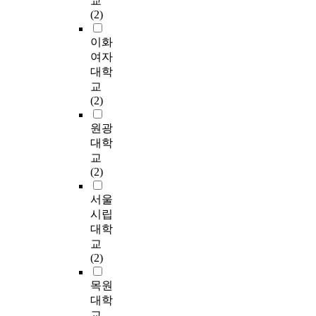
교
종
증분석 연구가 우선적
식
로
합
s
practical use. 동서고
발
n
(2)
통
으로 요구된다.
하
변
성
n
금을 막론하고 국가
하
t
계
고
화
은
e
든, 사회 조직이든 인
였
이화
e
현
,
시
경
c
간요소가 그 조직의
다
d
여자
황
온
키
력
e
성패와 흥망을 좌우해
.
f
대학
(
국
기
몰
s
왔으며, 군 조직의 장
현
o
기
교
민
도
입
s
래와 전쟁의 승패도
행
r
록
(2)
들
하
에
a
궁극적으로 정병 육성
육
1
관
은
지
유
r
을 어떻게 하느냐 여
군
6
원광
의
육
만
의
y
부에 달려있음을 부인
안
t
수
대학
군
환
미
t
할 수 없다. 선진국가
전
i
,
을
경
교
한
o
들이 '사람 최우선
관
m
기
‘
적
(2)
영
d
(people come first)' 또
리
e
록
가
인
향
e
는 .'인적자산(human
체
s
관
서울
장
변
을
v
capital)' 개념에서 국
계
.
리
신
화
시립
미
i
방인력을 지속적으로
가
I
전
뢰
에
치
대학
s
개발하는 것도 이러한
어
n
문
할
의
는
교
e
이유에 있다고 볼 수
떻
t
요
수
해
가
(2)
a
있다. 그동안 우리 군
게
h
원
있
외
?
r
은 미래전에 적합한
작
e
의
는
부
둘
목원
e
우수인력을 획득 및
동
e
수
곳
적
째
대학
a
육성하고 적재·적소에
하
a
,
,
인
,
s
교