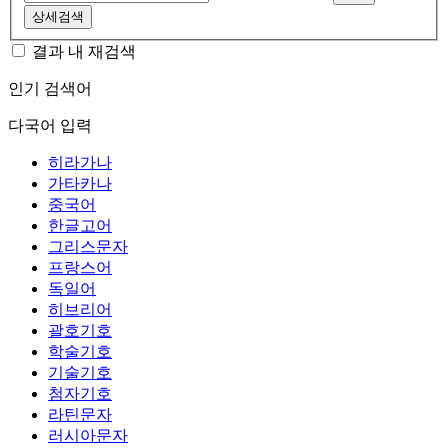
상세검색
결과 내 재검색
인기 검색어
다국어 입력
히라가나
가타카나
중국어
한글고어
그리스문자
프랑스어
독일어
히브리어
괄호기호
학술기호
기술기호
첨자기호
라틴문자
러시아문자