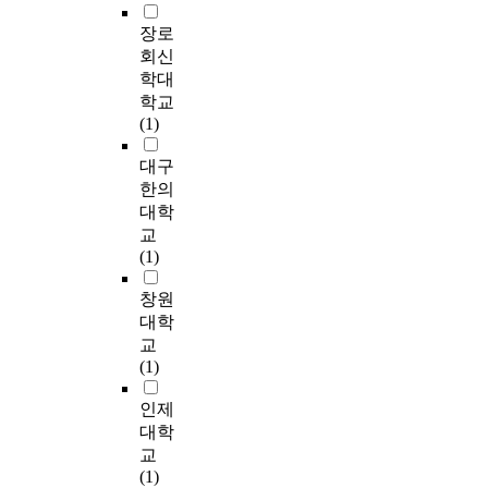
(부사관 포함)과 영관
b
구
기
다
관
d
장교의 평정 작성시기
연
u
결
장로
위
.
계
o
를 다르게 해야 한다.
구
t
과
한
연
회신
에
f
따라서 개선안으로서
방
a
는
몇
구
서
학대
s
위관 장교의 경우 평
법
s
다
가
를
리
학교
c
정표를 현재와 동일하
측
t
음
지
진
더
(1)
h
게 매년 3월 1일부로
면
i
과
제
행
-
o
작성하도록 하고 영관
에
m
같
언
하
구
대구
o
장교는 8월 1일 작성
서
e
다
으
면
성
한의
l
하도록 하는 방안이
본
g
.
로
서
원
d
대학
적절할 듯 하다. 둘째,
논
o
이
개
교
i
교
평정표 양식의 세분화
문
e
론
방
환
s
(1)
가 이루어져야 한다.
은
s
1
적
체
관
t
즉, 병과·특기별로 수
법
b
.
인
제
계
r
창원
행하는 업무의 특성이
령
y
제
토
전
(
i
대학
질적으로 다를 경우,
·
,
도
대
략
L
c
교
근무평정의 평가요소
훈
t
분
를
을
M
t
(1)
를 차별화해야 한다.
령
o
야
기
기
X
s
셋째, 현재 사용되고
·
p
반
반
)
t
인제
있는 평정표 양식의
군
r
첫
으
으
는
h
대학
불합리한 점을 수정하
규
o
째
로
로
조
r
교
여 구성상의 산만함을
정
m
,
실
하
절
o
(1)
없애고, 공정한 평정
(
o