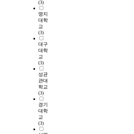
e
(3)
groups should be
단
,
리
템과의 통합 측면·진
청
은
하
s
considered. Sixth, a
순
A
법
급선발 다면평가의 문
년
고
기
u
명지
database considering
한
r
과
제점·피드백 및 조직
들
유
위
c
대학
individual propensity
규
m
육
차원의 훈련과 지원측
이
의
해
c
교
should be constructed.
정
y
군
면·평가양식 측면·의
육
목
구
e
(3)
After this, by reporting
준
'
기
사소통의 측면 등 5가
군
표
체
s
the personnel before
수
s
록
지를 분석하고 이러한
을
를
적
s
대구
evaluation, a
수
e
물
분석내용을 개선하는
‘
가
으
f
대학
evaluation framing
준
v
관
방향으로 발전방향을
가
지
로
u
교
through same
을
a
리
제안하였다. 육군장교
서
고
다
l
(3)
standards should be
넘
l
규
다면평가의 발전방향
근
활
음
l
guided, and by
어
u
정
으로 총 10가지의 제
무
동
과
y
성균
sending the results
실
a
을
안을 실시하였다. 연
하
을
같
a
관대
which were analyzed
질
t
사
구의 방법은 이론고찰
고
한
은
p
학교
to commanders and
적
i
전
을 통한 다면평가의
싶
다
연
p
(3)
staff officers by a
예
o
문
핵심 성공요인을 분석
은
.
구
l
permanent service
방
n
헌
하고, 육군에서 제공
곳
조
문
i
경기
evaluation
·
s
조
하는 다면평가관련 방
,
직
제
e
대학
investigation
학
y
사
침, 공문, 강조사항을
인
은
를
d
교
committee. If the
습
s
하
검토하였으며, 인터뷰
생
추
설
i
(3)
appraiser and
·
t
였
를 통해 다면평가에
의
구
정
n
individual's conscious
복
e
으
대한 육군장교의 의견
가
하
하
t