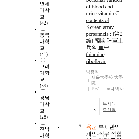
사
n
연세
concept of 'people
of blood and
이
g
대학
come first' or 'human
urine vitamin C
클
i
교
capital'. Until now, our
(
contents of
s
(42)
forces have
정
Korean army
b
continuously
리
e
personnels : [第2
동국
developed the
,
i
編] 韓國 陸軍士
대학
personnel affairs
이
n
兵의 血中
교
management system
관
g
thiamine
(41)
along with the service
,
a
conditions in
riboflavin
보
p
고려
conjunction with
존
p
박홍직
대학
military discipline and
,
l
서울大學校 大學
교
morale, which was
활
i
院
(39)
from the recognition
용
e
1961
국내박사
that acquiring and
,
d
경남
educating high quality
폐
t
대학
human resources for
복사/대
기
o
출신청
future wars, and
교
)
m
assigning them to the
(28)
이
i
right places, where
진
5
l
육군
부사관의
전남
they can demonstrate
행
i
개인-직무 적합
their best abilities, are
대학
되
t