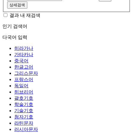
상세검색
결과 내 재검색
인기 검색어
다국어 입력
히라가나
가타카나
중국어
한글고어
그리스문자
프랑스어
독일어
히브리어
괄호기호
학술기호
기술기호
첨자기호
라틴문자
러시아문자