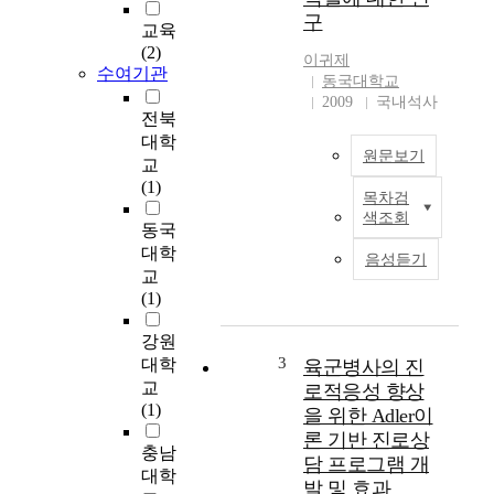
식
구
하
교육
는
(2)
이귀제
군
수여기관
동국대학교
상
2009
국내석사
담
전북
실
대학
원문보기
태
교
를
(1)
목차검
파
T
색조회
악
h
동국
하
i
대학
음성듣기
고
s
교
병
s
(1)
사
t
들
u
강원
의
d
3
대학
육군병사의 진
군
y
교
로적응성 향상
상
c
(1)
을 위한 Adler이
담
l
론 기반 진로상
에
a
충남
담 프로그램 개
대
s
대학
발 및 효과
한
s