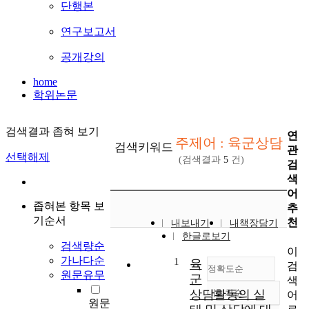
단행본
연구보고서
공개강의
home
학위논문
검색결과 좁혀 보기
연
주제어 : 육군상담
검색키워드
관
선택해제
(검색결과
5
건)
검
색
어
좁혀본 항목 보
추
기순서
천
내보내기
내책장담기
한글로보기
검색량순
이
가나다순
1
육
검
정확도순
원문유무
군
색
상담활동의 실
내림차순
어
정확도
원문