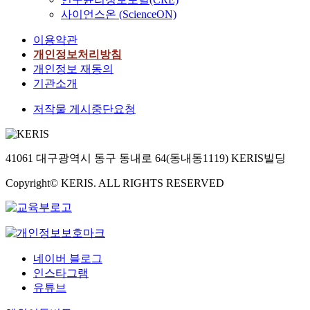
전
는
n
향
c
사이언스온 (ScienceON)
공
어
d
상
i
떠
a
을
이용약관
a
한
m
위
t
개인정보처리방침
가
i
한
e
개인정보 재동의
(
?
l
A
d
기관소개
지
둘
i
d
w
도
째
t
l
저작물 게시중단요청
i
교
,
a
e
t
수
병
r
r
h
전
사
y
이
A
기
들
u
론
41061 대구광역시 동구 동내로 64(동내동1119) KERIS빌딩
r
석
이
n
기
m
)
희
Copyright© KERIS. ALL RIGHTS RESERVED
i
반
y
망
t
진
n
하
p
로
o
는
r
상
n
상
o
담
c
본
담
b
프
네이버 블로그
o
연
의
l
로
인스타그램
m
구
요
e
그
유튜브
m
는
구
m
램
i
육
및
s
의