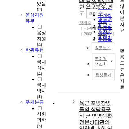
태 및 상담에 대
로
순
있음
10개씩 출력
내림차순
많
한 요구분석 연
인기도
(5)
이
구
순
조회
음성지원
10개씩
본
연도순
유무
출력
정재훈
자
제목순
20개씩
강원대학교
료
저자순
음성
출력
2008
국내석사
발행기
지원
30개씩
관순
(4)
출력
원문보기
학위유형
활
50개씩
용
출력
목차검
본
국내
도
100개씩
색조회
연
석사
높
출력
구
(4)
은
음성듣기
의
자
목
국내
료
적
박사
은
(1)
병
주제분류
2
육군 포병장병
사
들의 상담욕구
들
사회
와 군 병영생활
이
과학
전문상담관의
인
(3)
역할에 대한 연