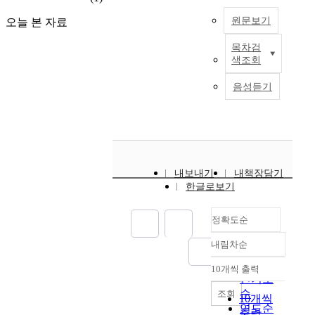
l
로
능
와
d
그
원문보기
오늘 본 자료
력
영
-
램
및
역
a
을
목차검
T
실
을
r
개
색조회
h
태
확
t
발
i
에
인
i
하
음성듣기
s
관
하
l
고
s
한
여
l
그
t
연
군
e
효
u
구
상
r
과
d
담
y
성
y
의
m
을
내보내기
내책장담기
e
기
e
검
한글로보기
x
초
n
증
a
박
자
i
하
정확도순
m
상
료
n
는
i
진
를
t
것
내림차순
n
정확도
제
h
을
e
순
공
e
목
10개씩 출력
내림차순
d
인기도
하
i
적
t
순
조회
고
r
으
10개씩
h
충
연도순
자
a
로
출력