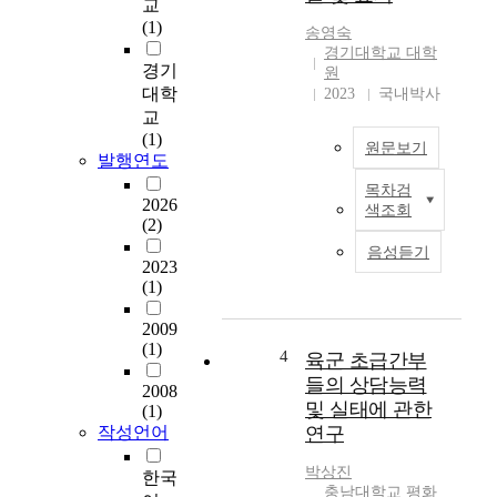
교
요
i
(1)
송영숙
구
f
경기대학교 대학
를
i
경기
원
조
e
대학
2023
국내박사
사
s
교
하
t
(1)
원문보기
고
h
발행연도
자
e
목차검
하
d
본
2026
색조회
였
i
연
(2)
다
s
구
음성듣기
.
t
는
2023
이
r
육
(1)
를
e
군
통
2009
s
병
(1)
해
s
사
4
육군 초급간부
실
e
의
들의 상담능력
2008
제
d
진
및 실태에 관한
(1)
군
c
로
작성언어
연구
상
o
적
담
n
응
박상진
한국
이
s
성
충남대학교 평화