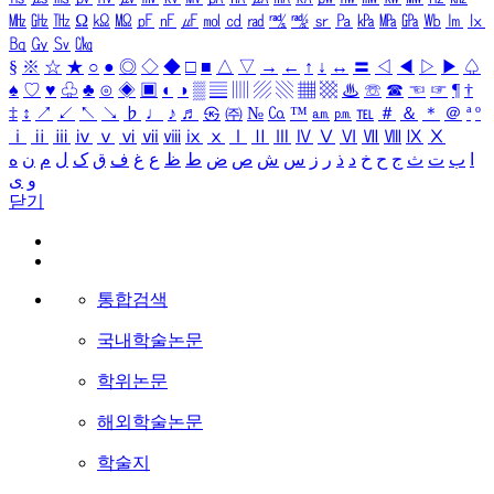
㎒
㎓
㎔
Ω
㏀
㏁
㎊
㎋
㎌
㏖
㏅
㎭
㎮
㎯
㏛
㎩
㎪
㎫
㎬
㏝
㏐
㏓
㏃
㏉
㏜
㏆
§
※
☆
★
○
●
◎
◇
◆
□
■
△
▽
→
←
↑
↓
↔
〓
◁
◀
▷
▶
♤
♠
♡
♥
♧
♣
⊙
◈
▣
◐
◑
▒
▤
▥
▨
▧
▦
▩
♨
☏
☎
☜
☞
¶
†
‡
↕
↗
↙
↖
↘
♭
♩
♪
♬
㉿
㈜
№
㏇
™
㏂
㏘
℡
＃
＆
＊
＠
ª
º
ⅰ
ⅱ
ⅲ
ⅳ
ⅴ
ⅵ
ⅶ
ⅷ
ⅸ
ⅹ
Ⅰ
Ⅱ
Ⅲ
Ⅳ
Ⅴ
Ⅵ
Ⅶ
Ⅷ
Ⅸ
Ⅹ
ا
ب
ت
ث
ج
ح
خ
د
ذ
ر
ز
س
ش
ص
ض
ط
ظ
ع
غ
ف
ق
ک
ل
م
ن
ه
و
ی
닫기
통합검색
국내학술논문
학위논문
해외학술논문
학술지