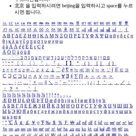
北京 을 입력하시려면
beijing
을 입력하시고 space를 누르
시면 됩니다.
ㅥ
ㅦ
ㅧ
ㅨ
ㅩ
ㅪ
ㅫ
ㅬ
ㅭ
ㅮ
ㅯ
ㅰ
ㅱ
ㅲ
ㅳ
ㅴ
ㅵ
ㅶ
ㅷ
ㅸ
ㅹ
ㅺ
ㅻ
ㅼ
ㅽ
ㅾ
ㅿ
ㆀ
ㆁ
ㆂ
ㆃ
ㆄ
ㆅ
ㆆ
ㆇ
ㆈ
ㆉ
ㆊ
ㆋ
ㆌ
ㆍ
ㆎ
Α
Β
Γ
Δ
Ε
Ζ
Η
Θ
Ι
Κ
Λ
Μ
Ν
Ξ
Ο
Π
Ρ
Σ
Τ
Υ
Φ
Χ
Ψ
Ω
α
β
γ
δ
ε
ζ
η
θ
ι
κ
λ
μ
ν
ξ
ο
π
ρ
σ
τ
υ
φ
χ
ψ
ω
á
à
Á
À
é
è
É
È
ç
Ç
ê
Ä
Ö
Ü
ä
ö
ü
ß
ְ
ֳ
ֲ
ֱ
ָ
ַ
ֵ
ֶ
ִ
ֹ
ּ
ֻ
ׂ
ׁ
ּ
ב
ה
נ
מ
צ
ת
ץ
ש
ד
ג
כ
ע
י
ח
ל
ך
ף
ק
ר
א
ט
ו
ן
ם
פ
‘
’
“
”
〔
〕
〈
〉
「
」
『
』
【
】
＂
（
）
［
］
｛
｝
±
×
÷
≠
≤
≥
∞
∴
♂
♀
∠
⊥
⌒
∂
∇
≡
≒
≪
≫
√
∽
∝
∵
∫
∬
∈
∋
⊆
⊇
⊂
⊃
∪
∩
∧
∨
￢
⇒
⇔
∀
∃
∮
∑
∏
＋
－
＜
＝
＞
、
。
·
‥
…
¨
〃
―
∥
＼
∼
´
～
ˇ
˘
˝
˚
˙
¸
˛
¡
¿
ː
！
＇
，
．
／
：
；
？
＾
＿
｀
｜
½
⅓
⅔
¼
¾
⅛
⅜
⅝
⅞
¹
²
³
⁴
ⁿ
₁
₂
₃
₄
Æ
Ð
Ħ
Ĳ
Ł
Ø
Œ
Þ
Ŧ
Ŋ
æ
đ
ð
ħ
ı
ĳ
ĸ
ŀ
ł
ø
œ
ß
þ
ŧ
ŋ
ŉ
А
Б
В
Г
Д
Е
Ё
Ж
З
И
Й
К
Л
М
Н
О
П
Р
С
Т
У
Ф
Х
Ц
Ч
Ш
Щ
Ъ
Ы
Ь
Э
Ю
Я
а
б
в
г
д
е
ё
ж
з
и
й
к
л
м
н
о
п
р
с
т
у
ф
х
ц
ч
ш
щ
ъ
ы
ь
э
ю
я
′
″
℃
Å
￠
￡
￥
¤
℉
‰
＄
％
Ｆ
￦
㎕
㎖
㎗
ℓ
㎘
㏄
㎣
㎤
㎥
㎦
㎙
㎚
㎛
㎜
㎝
㎞
㎟
㎠
㎡
㎢
㏊
㎍
㎎
㎏
㏏
㎈
㎉
㏈
㎧
㎨
㎰
㎱
㎲
㎳
㎴
㎵
㎶
㎷
㎸
㎹
㎀
㎁
㎂
㎃
㎄
㎺
㎻
㎽
㎾
㎿
㎐
㎑