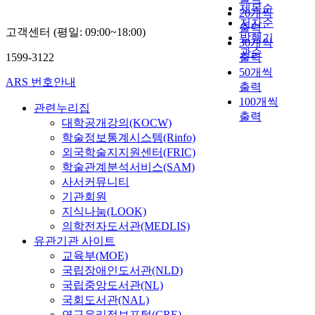
e
남
하
제목순
r
하
20개씩
e
대
였
저자순
m
였
출력
고객센터 (평일: 09:00~18:00)
f
학
다
발행기
y
다
30개씩
f
교
.
l
.
관순
1599-3122
출력
e
평
본
i
연
50개씩
c
화
연
f
구
ARS 번호안내
출력
t
안
구
e
문
100개씩
s
보
문
관련누리집
s
제
출력
a
대
제
i
는
대학공개강의(KOCW)
n
학
는
n
첫
학술정보통계시스템(Rinfo)
d
원
첫
t
째
외국학술지지원센터(FRIC)
m
째
o
,
학술관계분석서비스(SAM)
e
,
a
육
사서커뮤니티
a
군
육
p
군
기관회원
n
사
군
e
병
지식나눔(LOOK)
i
학
의
r
사
의학전자도서관(MEDLIS)
n
과
상
s
의
유관기관 사이트
g
군
담
o
진
교육부(MOE)
s
상
활
n
로
국립장애인도서관(NLD)
a
담
동
a
적
국립중앙도서관(NL)
s
심
실
l
응
s
국회도서관(NAL)
리
태
a
성
o
연구윤리정보포털(CRE)