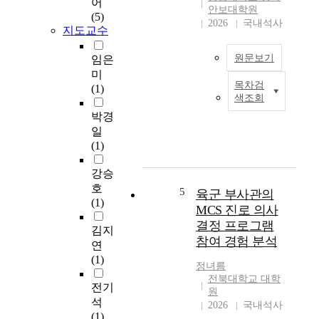
어
병
u
향
안보대학원
(5)
사
l
상
2026
국내석사
지도교수
들
t
을
에
a
위
원문보기
임은
게
t
해
미
보
i
A
목차검
(1)
초
다
o
d
색조회
록
많
n
l
박경
은
d
e
일
관
e
r
(1)
심
s
이
과
i
론
강승
지
r
에
호
육
지
5
e
근
육군 부사관의
(1)
군
를
o
거
MCS 진로 의사
초
제
f
하
결정 프로그램
김지
급
공
t
여
참여 경험 분석
연
간
해
h
진
(1)
부
야
e
로
정녀름
들
하
f
상
전북대학교 대학
전기
의
는
i
담
원
석
상
시
2026
국내석사
e
프
(1)
담
기