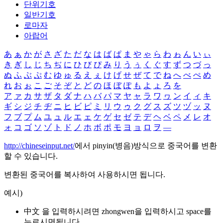
단위기호
일반기호
로마자
아랍어
あ
ぁ
か
が
さ
ざ
た
だ
な
は
ば
ぱ
ま
や
ゃ
ら
わ
ゎ
ん
い
ぃ
き
ぎ
し
じ
ち
ぢ
に
ひ
び
ぴ
み
り
う
ぅ
く
ぐ
す
ず
つ
づ
っ
ぬ
ふ
ぶ
ぷ
む
ゆ
ゅ
る
え
ぇ
け
げ
せ
ぜ
て
で
ね
へ
べ
ぺ
め
れ
お
ぉ
こ
ご
そ
ぞ
と
ど
の
ほ
ぼ
ぽ
も
よ
ょ
ろ
を
ア
ァ
カ
サ
ザ
タ
ダ
ナ
ハ
バ
パ
マ
ヤ
ャ
ラ
ワ
ヮ
ン
イ
ィ
キ
ギ
シ
ジ
チ
ヂ
ニ
ヒ
ビ
ピ
ミ
リ
ウ
ゥ
ク
グ
ス
ズ
ツ
ヅ
ッ
ヌ
フ
ブ
プ
ム
ユ
ュ
ル
エ
ェ
ケ
ゲ
セ
ゼ
テ
デ
ヘ
ベ
ペ
メ
レ
オ
ォ
コ
ゴ
ソ
ゾ
ト
ド
ノ
ホ
ボ
ポ
モ
ヨ
ョ
ロ
ヲ
―
http://chineseinput.net/
에서 pinyin(병음)방식으로 중국어를 변환
할 수 있습니다.
변환된 중국어를 복사하여 사용하시면 됩니다.
예시)
中文 을 입력하시려면
zhongwen
을 입력하시고 space를
누르시면됩니다.