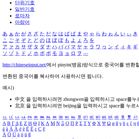
단위기호
일반기호
로마자
아랍어
あ
ぁ
か
が
さ
ざ
た
だ
な
は
ば
ぱ
ま
や
ゃ
ら
わ
ゎ
ん
い
ぃ
き
こ
ご
そ
ぞ
と
ど
の
ほ
ぼ
ぽ
も
よ
ょ
ろ
を
ア
ァ
カ
サ
ザ
タ
ダ
ナ
ハ
バ
パ
マ
ヤ
ャ
ラ
ワ
ヮ
ン
イ
ィ
キ
ギ
ソ
ゾ
ト
ド
ノ
ホ
ボ
ポ
モ
ヨ
ョ
ロ
ヲ
―
http://chineseinput.net/
에서 pinyin(병음)방식으로 중국어를 변환
변환된 중국어를 복사하여 사용하시면 됩니다.
예시)
中文 을 입력하시려면
zhongwen
을 입력하시고 space를
北京 을 입력하시려면
beijing
을 입력하시고 space를 누르
ㅥ
ㅦ
ㅧ
ㅨ
ㅩ
ㅪ
ㅫ
ㅬ
ㅭ
ㅮ
ㅯ
ㅰ
ㅱ
ㅲ
ㅳ
ㅴ
ㅵ
ㅶ
ㅷ
ㅸ
ㅹ
ㅺ
Α
Β
Γ
Δ
Ε
Ζ
Η
Θ
Ι
Κ
Λ
Μ
Ν
Ξ
Ο
Π
Ρ
Σ
Τ
Υ
Φ
Χ
Ψ
Ω
α
β
γ
δ
ε
ζ
η
á
à
Á
À
é
è
É
È
ç
Ç
ê
Ä
Ö
Ü
ä
ö
ü
ß