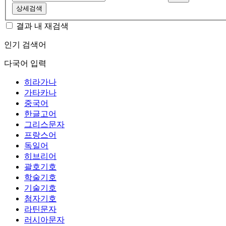
상세검색
결과 내 재검색
인기 검색어
다국어 입력
히라가나
가타카나
중국어
한글고어
그리스문자
프랑스어
독일어
히브리어
괄호기호
학술기호
기술기호
첨자기호
라틴문자
러시아문자