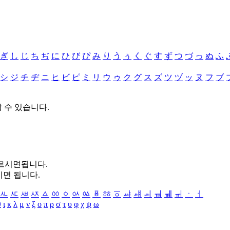
ぎ
し
じ
ち
ぢ
に
ひ
び
ぴ
み
り
う
ぅ
く
ぐ
す
ず
つ
づ
っ
ぬ
ふ
シ
ジ
チ
ヂ
ニ
ヒ
ビ
ピ
ミ
リ
ウ
ゥ
ク
グ
ス
ズ
ツ
ヅ
ッ
ヌ
フ
ブ
할 수 있습니다.
누르시면됩니다.
시면 됩니다.
ㅻ
ㅼ
ㅽ
ㅾ
ㅿ
ㆀ
ㆁ
ㆂ
ㆃ
ㆄ
ㆅ
ㆆ
ㆇ
ㆈ
ㆉ
ㆊ
ㆋ
ㆌ
ㆍ
ㆎ
θ
ι
κ
λ
μ
ν
ξ
ο
π
ρ
σ
τ
υ
φ
χ
ψ
ω