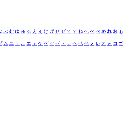
ぶ
ぷ
む
ゆ
ゅ
る
え
ぇ
け
げ
せ
ぜ
て
で
ね
へ
べ
ぺ
め
れ
お
ぉ
プ
ム
ユ
ュ
ル
エ
ェ
ケ
ゲ
セ
ゼ
テ
デ
ヘ
ベ
ペ
メ
レ
オ
ォ
コ
ゴ