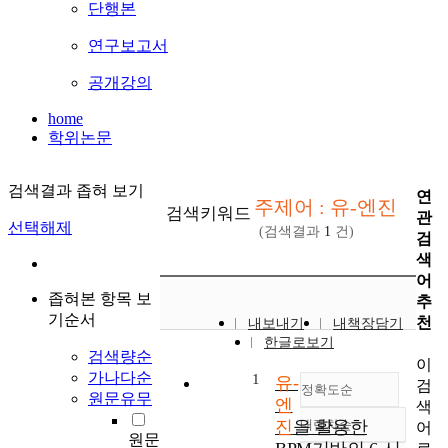
단행본
연구보고서
공개강의
home
학위논문
검색결과 좁혀 보기
연
주제어 : 유-엔진
검색키워드
관
선택해제
(검색결과
1
건)
검
색
어
좁혀본 항목 보
추
기순서
천
내보내기
내책장담기
한글로보기
검색량순
이
가나다순
1
유-
검
정확도순
원문유무
엔
색
진
을 활용한
내림차순
어
정확도
원문