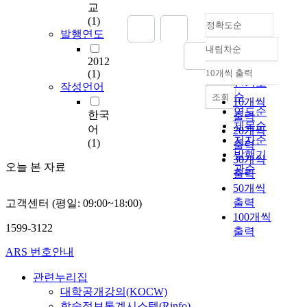
교
환
(1)
정확도순
경
발행연도
이
내림차순
급
정확도
2012
격
순
(1)
10개씩 출력
내림차순
하
인기도
작성언어
게
순
조회
10개씩
변
연도순
한국
출력
화
제목순
어
20개씩
하
저자순
(1)
출력
는
발행기
30개씩
상
오늘 본 자료
관순
출력
황
50개씩
에
출력
고객센터 (평일: 09:00~18:00)
서
100개씩
기
1599-3122
출력
업
의
ARS 번호안내
경
쟁
관련누리집
력
대학공개강의(KOCW)
강
학술정보통계시스템(Rinfo)