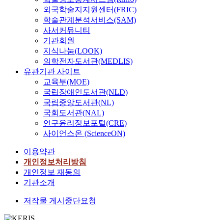
화
외국학술지지원센터(FRIC)
가
학술관계분석서비스(SAM)
크
사서커뮤니티
게
기관회원
요
지식나눔(LOOK)
구
의학전자도서관(MEDLIS)
되
유관기관 사이트
고
교육부(MOE)
있
국립장애인도서관(NLD)
다
국립중앙도서관(NL)
.
국회도서관(NAL)
기
업
연구윤리정보포털(CRE)
의
사이언스온 (ScienceON)
경
이용약관
쟁
개인정보처리방침
력
을
개인정보 재동의
확
기관소개
보
저작물 게시중단요청
하
고