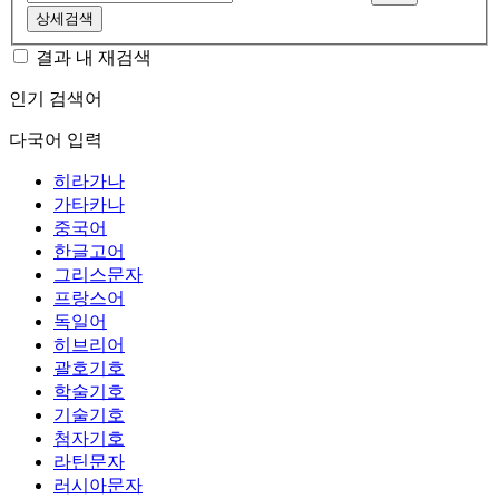
상세검색
결과 내 재검색
인기 검색어
다국어 입력
히라가나
가타카나
중국어
한글고어
그리스문자
프랑스어
독일어
히브리어
괄호기호
학술기호
기술기호
첨자기호
라틴문자
러시아문자