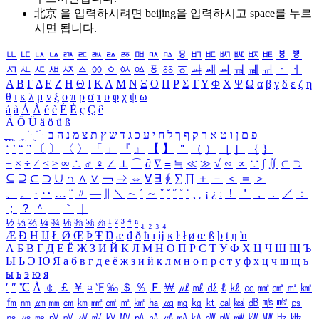
北京 을 입력하시려면
beijing
을 입력하시고 space를 누르
시면 됩니다.
ㅥ
ㅦ
ㅧ
ㅨ
ㅩ
ㅪ
ㅫ
ㅬ
ㅭ
ㅮ
ㅯ
ㅰ
ㅱ
ㅲ
ㅳ
ㅴ
ㅵ
ㅶ
ㅷ
ㅸ
ㅹ
ㅺ
ㅻ
ㅼ
ㅽ
ㅾ
ㅿ
ㆀ
ㆁ
ㆂ
ㆃ
ㆄ
ㆅ
ㆆ
ㆇ
ㆈ
ㆉ
ㆊ
ㆋ
ㆌ
ㆍ
ㆎ
Α
Β
Γ
Δ
Ε
Ζ
Η
Θ
Ι
Κ
Λ
Μ
Ν
Ξ
Ο
Π
Ρ
Σ
Τ
Υ
Φ
Χ
Ψ
Ω
α
β
γ
δ
ε
ζ
η
θ
ι
κ
λ
μ
ν
ξ
ο
π
ρ
σ
τ
υ
φ
χ
ψ
ω
á
à
Á
À
é
è
É
È
ç
Ç
ê
Ä
Ö
Ü
ä
ö
ü
ß
ְ
ֳ
ֲ
ֱ
ָ
ַ
ֵ
ֶ
ִ
ֹ
ּ
ֻ
ׂ
ׁ
ּ
ב
ה
נ
מ
צ
ת
ץ
ש
ד
ג
כ
ע
י
ח
ל
ך
ף
ק
ר
א
ט
ו
ן
ם
פ
‘
’
“
”
〔
〕
〈
〉
「
」
『
』
【
】
＂
（
）
［
］
｛
｝
±
×
÷
≠
≤
≥
∞
∴
♂
♀
∠
⊥
⌒
∂
∇
≡
≒
≪
≫
√
∽
∝
∵
∫
∬
∈
∋
⊆
⊇
⊂
⊃
∪
∩
∧
∨
￢
⇒
⇔
∀
∃
∮
∑
∏
＋
－
＜
＝
＞
、
。
·
‥
…
¨
〃
―
∥
＼
∼
´
～
ˇ
˘
˝
˚
˙
¸
˛
¡
¿
ː
！
＇
，
．
／
：
；
？
＾
＿
｀
｜
½
⅓
⅔
¼
¾
⅛
⅜
⅝
⅞
¹
²
³
⁴
ⁿ
₁
₂
₃
₄
Æ
Ð
Ħ
Ĳ
Ł
Ø
Œ
Þ
Ŧ
Ŋ
æ
đ
ð
ħ
ı
ĳ
ĸ
ŀ
ł
ø
œ
ß
þ
ŧ
ŋ
ŉ
А
Б
В
Г
Д
Е
Ё
Ж
З
И
Й
К
Л
М
Н
О
П
Р
С
Т
У
Ф
Х
Ц
Ч
Ш
Щ
Ъ
Ы
Ь
Э
Ю
Я
а
б
в
г
д
е
ё
ж
з
и
й
к
л
м
н
о
п
р
с
т
у
ф
х
ц
ч
ш
щ
ъ
ы
ь
э
ю
я
′
″
℃
Å
￠
￡
￥
¤
℉
‰
＄
％
Ｆ
￦
㎕
㎖
㎗
ℓ
㎘
㏄
㎣
㎤
㎥
㎦
㎙
㎚
㎛
㎜
㎝
㎞
㎟
㎠
㎡
㎢
㏊
㎍
㎎
㎏
㏏
㎈
㎉
㏈
㎧
㎨
㎰
㎱
㎲
㎳
㎴
㎵
㎶
㎷
㎸
㎹
㎀
㎁
㎂
㎃
㎄
㎺
㎻
㎽
㎾
㎿
㎐
㎑