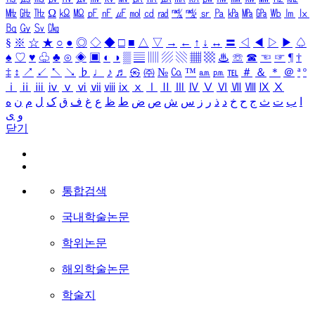
㎒
㎓
㎔
Ω
㏀
㏁
㎊
㎋
㎌
㏖
㏅
㎭
㎮
㎯
㏛
㎩
㎪
㎫
㎬
㏝
㏐
㏓
㏃
㏉
㏜
㏆
§
※
☆
★
○
●
◎
◇
◆
□
■
△
▽
→
←
↑
↓
↔
〓
◁
◀
▷
▶
♤
♠
♡
♥
♧
♣
⊙
◈
▣
◐
◑
▒
▤
▥
▨
▧
▦
▩
♨
☏
☎
☜
☞
¶
†
‡
↕
↗
↙
↖
↘
♭
♩
♪
♬
㉿
㈜
№
㏇
™
㏂
㏘
℡
＃
＆
＊
＠
ª
º
ⅰ
ⅱ
ⅲ
ⅳ
ⅴ
ⅵ
ⅶ
ⅷ
ⅸ
ⅹ
Ⅰ
Ⅱ
Ⅲ
Ⅳ
Ⅴ
Ⅵ
Ⅶ
Ⅷ
Ⅸ
Ⅹ
ا
ب
ت
ث
ج
ح
خ
د
ذ
ر
ز
س
ش
ص
ض
ط
ظ
ع
غ
ف
ق
ک
ل
م
ن
ه
و
ی
닫기
통합검색
국내학술논문
학위논문
해외학술논문
학술지