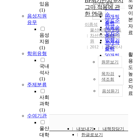
BPM기반의 6-시
로
순
있음
10개씩 출력
내림차순
많
그마 적용에 관
인기도
(1)
이
한 연구
순
조회
음성지원
10개씩
본
연도순
유무
출력
이종석
자
제목순
20개씩
울산대학교 자동
료
저자순
음성
차선박기술대학
출력
발행기
지원
원
30개씩
관순
2012
국내석사
(1)
출력
학위유형
활
50개씩
용
출력
원문보기
국내
도
100개씩
석사
높
목차검
출력
오
(1)
색조회
은
늘
주제분류
자
날
음성듣기
료
기
사회
업
과학
을
(1)
둘
수여기관
러
싼
울산
내보내기
내책장담기
시
대학
한글로보기
장