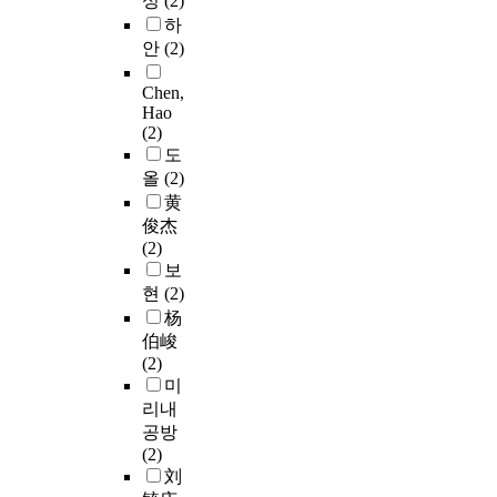
성
(2)
하
안
(2)
Chen,
Hao
(2)
도
올
(2)
黄
俊杰
(2)
보
현
(2)
杨
伯峻
(2)
미
리내
공방
(2)
刘