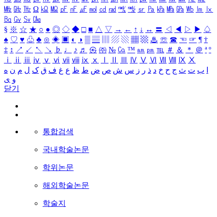
㎒
㎓
㎔
Ω
㏀
㏁
㎊
㎋
㎌
㏖
㏅
㎭
㎮
㎯
㏛
㎩
㎪
㎫
㎬
㏝
㏐
㏓
㏃
㏉
㏜
㏆
§
※
☆
★
○
●
◎
◇
◆
□
■
△
▽
→
←
↑
↓
↔
〓
◁
◀
▷
▶
♤
♠
♡
♥
♧
♣
⊙
◈
▣
◐
◑
▒
▤
▥
▨
▧
▦
▩
♨
☏
☎
☜
☞
¶
†
‡
↕
↗
↙
↖
↘
♭
♩
♪
♬
㉿
㈜
№
㏇
™
㏂
㏘
℡
＃
＆
＊
＠
ª
º
ⅰ
ⅱ
ⅲ
ⅳ
ⅴ
ⅵ
ⅶ
ⅷ
ⅸ
ⅹ
Ⅰ
Ⅱ
Ⅲ
Ⅳ
Ⅴ
Ⅵ
Ⅶ
Ⅷ
Ⅸ
Ⅹ
ا
ب
ت
ث
ج
ح
خ
د
ذ
ر
ز
س
ش
ص
ض
ط
ظ
ع
غ
ف
ق
ک
ل
م
ن
ه
و
ی
닫기
통합검색
국내학술논문
학위논문
해외학술논문
학술지