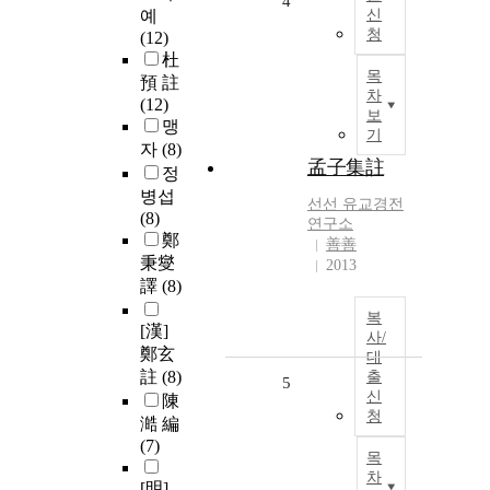
4
예
신
청
(12)
杜
목
預 註
차
(12)
보
맹
기
자
(8)
孟子集註
정
병섭
선선 유교경전
(8)
연구소
鄭
善善
秉燮
2013
譯
(8)
복
[漢]
사/
鄭玄
대
註
(8)
출
5
신
陳
청
澔 編
(7)
목
차
[明]