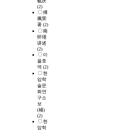
毓庆
(2)
傅
佩荣
著
(2)
南
怀瑾
讲述
(2)
이
을호
역
(2)
현
암학
술문
화연
구소
보
(補)
(2)
현
암학