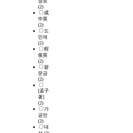
창호
(2)
成
中英
(2)
도
민재
(2)
程
俊英
(2)
왕
문금
(2)
[孟子
著]
(2)
가
공언
(2)
대