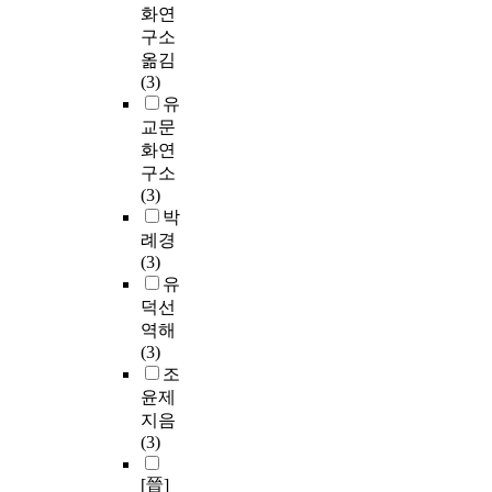
화연
구소
옮김
(3)
유
교문
화연
구소
(3)
박
례경
(3)
유
덕선
역해
(3)
조
윤제
지음
(3)
[晉]