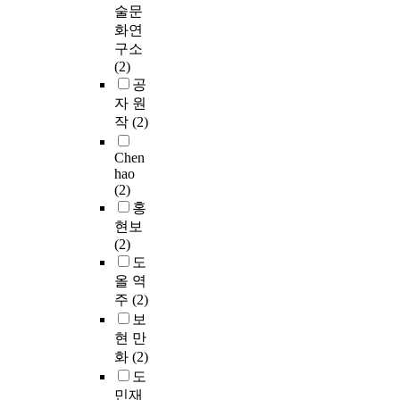
술문
화연
구소
(2)
공
자 원
작
(2)
Chen
hao
(2)
홍
현보
(2)
도
올 역
주
(2)
보
현 만
화
(2)
도
민재