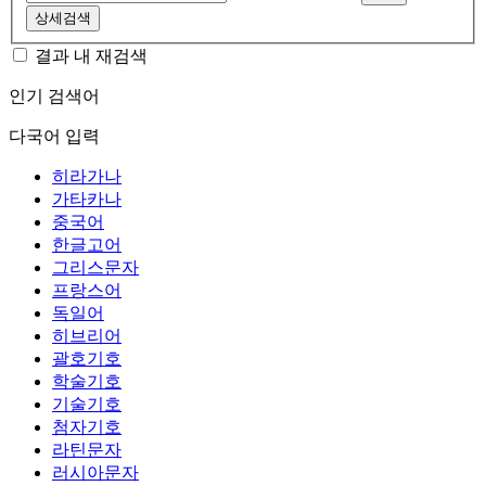
상세검색
결과 내 재검색
인기 검색어
다국어 입력
히라가나
가타카나
중국어
한글고어
그리스문자
프랑스어
독일어
히브리어
괄호기호
학술기호
기술기호
첨자기호
라틴문자
러시아문자