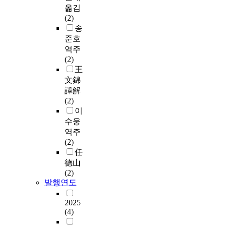
옮김
(2)
송
준호
역주
(2)
王
文錦
譯解
(2)
이
수웅
역주
(2)
任
德山
(2)
발행연도
2025
(4)