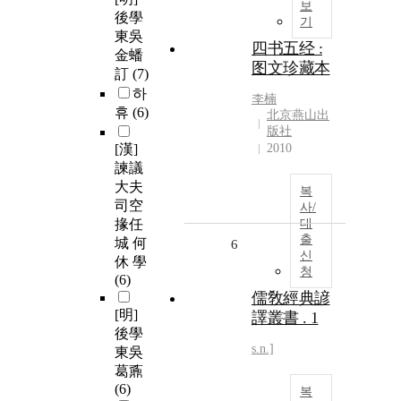
보
後學
기
東吳
四书五经 :
金蟠
图文珍藏本
訂
(7)
하
李楠
휴
(6)
北京燕山出
版社
[漢]
2010
諫議
大夫
복
司空
사/
掾任
대
출
城 何
6
신
休 學
청
(6)
儒敎經典諺
[明]
譯叢書 . 1
後學
s.n.]
東吳
葛鼒
(6)
복