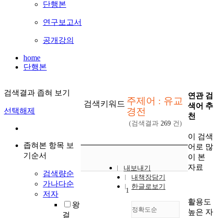
단행본
연구보고서
공개강의
home
단행본
검색결과 좁혀 보기
연관 검
주제어 : 유교
검색키워드
색어 추
경전
선택해제
천
(검색결과
269
건)
이 검색
좁혀본 항목 보
어로 많
기순서
이 본
자료
내보내기
검색량순
내책장담기
가나다순
한글로보기
1
저자
활용도
왕
정확도순
높은 자
걸