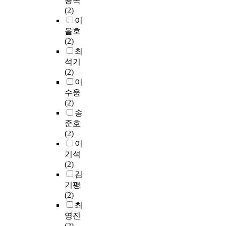
용옥
(2)
이
을호
(2)
최
석기
(2)
이
수웅
(2)
송
준호
(2)
이
기석
(2)
김
기평
(2)
최
영진
(2)