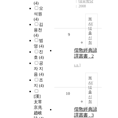
대유학당
(4)
2008
오
석원
(4)
복
사/
김
대
용천
출
9
(4)
신
범
청
영
(4)
儒敎經典諺
진
譯叢書 . 2
호
(4)
공
s.n.]
자 지
음
(4)
복
조
사/
지
(4)
대
출
10
[漢]
신
太常
청
京兆
儒敎經典諺
趙岐
譯叢書 . 3