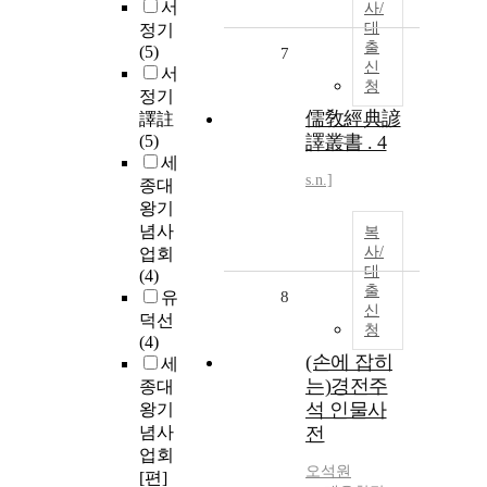
서
사/
대
정기
출
(5)
7
신
서
청
정기
儒敎經典諺
譯註
(5)
譯叢書 . 4
세
s.n.]
종대
왕기
념사
복
사/
업회
대
(4)
출
유
8
신
덕선
청
(4)
(손에 잡히
세
는)경전주
종대
석 인물사
왕기
념사
전
업회
오석원
[편]