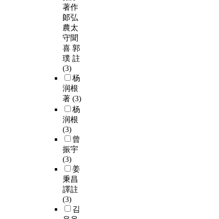
著作
郞弘
農太
守聞
喜 郭
璞 註
(3)
杨
润根
著
(3)
杨
润根
(3)
曾
振宇
(3)
姜
秉昌
譯註
(3)
김