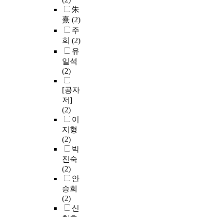
朱
熹
(2)
주
희
(2)
유
일석
(2)
[공자
저]
(2)
이
지형
(2)
박
진숙
(2)
안
승희
(2)
신