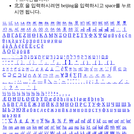
北京 을 입력하시려면
beijing
을 입력하시고 space를 누르
시면 됩니다.
ㅥ
ㅦ
ㅧ
ㅨ
ㅩ
ㅪ
ㅫ
ㅬ
ㅭ
ㅮ
ㅯ
ㅰ
ㅱ
ㅲ
ㅳ
ㅴ
ㅵ
ㅶ
ㅷ
ㅸ
ㅹ
ㅺ
ㅻ
ㅼ
ㅽ
ㅾ
ㅿ
ㆀ
ㆁ
ㆂ
ㆃ
ㆄ
ㆅ
ㆆ
ㆇ
ㆈ
ㆉ
ㆊ
ㆋ
ㆌ
ㆍ
ㆎ
Α
Β
Γ
Δ
Ε
Ζ
Η
Θ
Ι
Κ
Λ
Μ
Ν
Ξ
Ο
Π
Ρ
Σ
Τ
Υ
Φ
Χ
Ψ
Ω
α
β
γ
δ
ε
ζ
η
θ
ι
κ
λ
μ
ν
ξ
ο
π
ρ
σ
τ
υ
φ
χ
ψ
ω
á
à
Á
À
é
è
É
È
ç
Ç
ê
Ä
Ö
Ü
ä
ö
ü
ß
ְ
ֳ
ֲ
ֱ
ָ
ַ
ֵ
ֶ
ִ
ֹ
ּ
ֻ
ׂ
ׁ
ּ
ב
ה
נ
מ
צ
ת
ץ
ש
ד
ג
כ
ע
י
ח
ל
ך
ף
ק
ר
א
ט
ו
ן
ם
פ
‘
’
“
”
〔
〕
〈
〉
「
」
『
』
【
】
＂
（
）
［
］
｛
｝
±
×
÷
≠
≤
≥
∞
∴
♂
♀
∠
⊥
⌒
∂
∇
≡
≒
≪
≫
√
∽
∝
∵
∫
∬
∈
∋
⊆
⊇
⊂
⊃
∪
∩
∧
∨
￢
⇒
⇔
∀
∃
∮
∑
∏
＋
－
＜
＝
＞
、
。
·
‥
…
¨
〃
―
∥
＼
∼
´
～
ˇ
˘
˝
˚
˙
¸
˛
¡
¿
ː
！
＇
，
．
／
：
；
？
＾
＿
｀
｜
½
⅓
⅔
¼
¾
⅛
⅜
⅝
⅞
¹
²
³
⁴
ⁿ
₁
₂
₃
₄
Æ
Ð
Ħ
Ĳ
Ł
Ø
Œ
Þ
Ŧ
Ŋ
æ
đ
ð
ħ
ı
ĳ
ĸ
ŀ
ł
ø
œ
ß
þ
ŧ
ŋ
ŉ
А
Б
В
Г
Д
Е
Ё
Ж
З
И
Й
К
Л
М
Н
О
П
Р
С
Т
У
Ф
Х
Ц
Ч
Ш
Щ
Ъ
Ы
Ь
Э
Ю
Я
а
б
в
г
д
е
ё
ж
з
и
й
к
л
м
н
о
п
р
с
т
у
ф
х
ц
ч
ш
щ
ъ
ы
ь
э
ю
я
′
″
℃
Å
￠
￡
￥
¤
℉
‰
＄
％
Ｆ
￦
㎕
㎖
㎗
ℓ
㎘
㏄
㎣
㎤
㎥
㎦
㎙
㎚
㎛
㎜
㎝
㎞
㎟
㎠
㎡
㎢
㏊
㎍
㎎
㎏
㏏
㎈
㎉
㏈
㎧
㎨
㎰
㎱
㎲
㎳
㎴
㎵
㎶
㎷
㎸
㎹
㎀
㎁
㎂
㎃
㎄
㎺
㎻
㎽
㎾
㎿
㎐
㎑