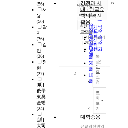
료
경전과 시
(56)
내림차순
정확도
대 : 한국유
서
순
10개씩 출력
학의 경전
용
내림차순
인기도
(56)
활용
순
조회
갈
10개씩
연도순
금장태
자
출력
제목순
지식과교양
(36)
20개씩
2012
저자순
김
출력
발행기
반
30개씩
관순
(36)
복
출력
정
사/
50개씩
대
현
출력
출
(27)
2
100개씩
신
출력
청
[明]
後學
목
東吳
차
金蟠
보
(24)
기
대학중용
[漢]
大司
유교경전번역