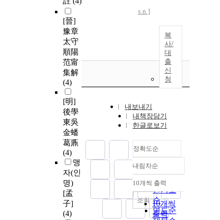
註
(4)
s.n.]
[晉]
豫章
복
太守
사/
順陽
대
范甯
출
신
集解
청
(4)
[明]
내보내기
後學
내책장담기
東吳
한글로보기
金蟠
葛鼒
정확도순
(4)
맹
내림차순
정확도
자(인
순
명)
10개씩 출력
내림차순
인기도
[孟
순
조회
子]
10개씩
연도순
(4)
출력