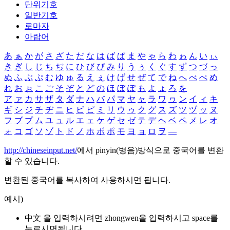
단위기호
일반기호
로마자
아랍어
あ
ぁ
か
が
さ
ざ
た
だ
な
は
ば
ぱ
ま
や
ゃ
ら
わ
ゎ
ん
い
ぃ
き
ぎ
し
じ
ち
ぢ
に
ひ
び
ぴ
み
り
う
ぅ
く
ぐ
す
ず
つ
づ
っ
ぬ
ふ
ぶ
ぷ
む
ゆ
ゅ
る
え
ぇ
け
げ
せ
ぜ
て
で
ね
へ
べ
ぺ
め
れ
お
ぉ
こ
ご
そ
ぞ
と
ど
の
ほ
ぼ
ぽ
も
よ
ょ
ろ
を
ア
ァ
カ
サ
ザ
タ
ダ
ナ
ハ
バ
パ
マ
ヤ
ャ
ラ
ワ
ヮ
ン
イ
ィ
キ
ギ
シ
ジ
チ
ヂ
ニ
ヒ
ビ
ピ
ミ
リ
ウ
ゥ
ク
グ
ス
ズ
ツ
ヅ
ッ
ヌ
フ
ブ
プ
ム
ユ
ュ
ル
エ
ェ
ケ
ゲ
セ
ゼ
テ
デ
ヘ
ベ
ペ
メ
レ
オ
ォ
コ
ゴ
ソ
ゾ
ト
ド
ノ
ホ
ボ
ポ
モ
ヨ
ョ
ロ
ヲ
―
http://chineseinput.net/
에서 pinyin(병음)방식으로 중국어를 변환
할 수 있습니다.
변환된 중국어를 복사하여 사용하시면 됩니다.
예시)
中文 을 입력하시려면
zhongwen
을 입력하시고 space를
누르시면됩니다.