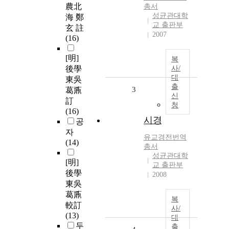
農北
총서
성균관대학
海 鄭
교 출판부
玄 註
2007
(16)
[明]
복
後學
사/
대
東吳
출
3
葛鼒
신
訂
청
(16)
시경
공
자
유교경전번역
(14)
총서
성균관대학
[明]
교 출판부
後學
2008
東吳
葛鼒
복
較訂
사/
(13)
대
두
출