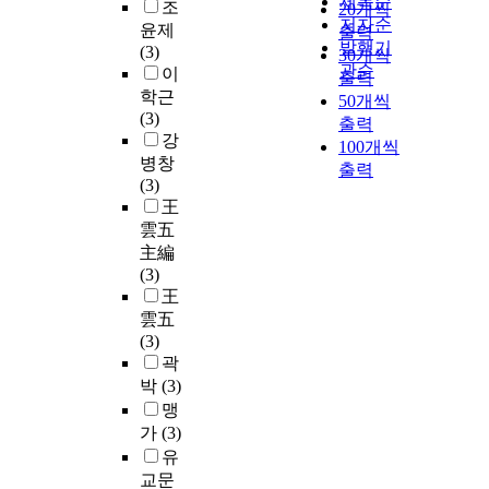
제목순
조
20개씩
저자순
윤제
출력
발행기
(3)
30개씩
관순
이
출력
학근
50개씩
(3)
출력
강
100개씩
병창
출력
(3)
王
雲五
主編
(3)
王
雲五
(3)
곽
박
(3)
맹
가
(3)
유
교문