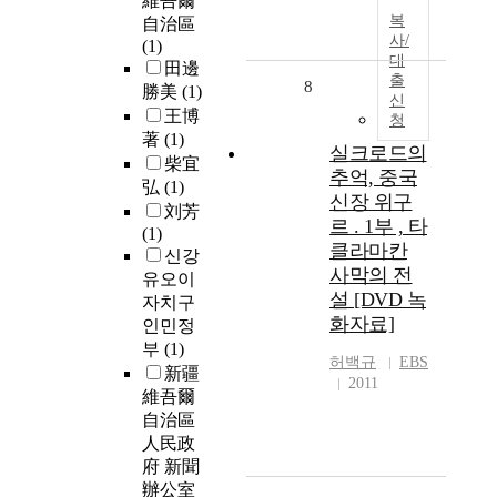
維吾爾
복
自治區
사/
(1)
대
田邊
출
8
勝美
(1)
신
王博
청
著
(1)
실크로드의
柴宜
추억, 중국
弘
(1)
신장 위구
刘芳
르 . 1부 , 타
(1)
클라마칸
신강
사막의 전
유오이
설 [DVD 녹
자치구
화자료]
인민정
부
(1)
허백규
EBS
新疆
2011
維吾爾
自治區
人民政
府 新聞
辦公室