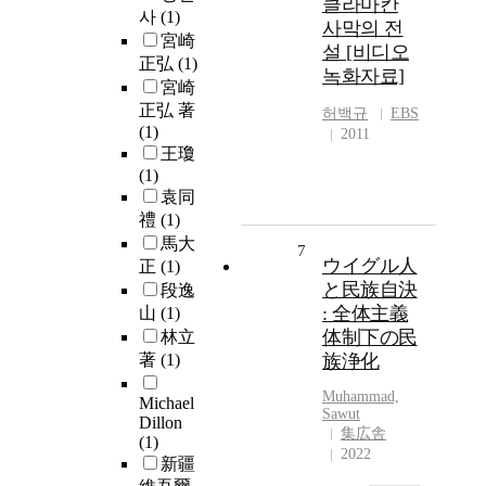
클라마칸
사
(1)
사막의 전
宮崎
설 [비디오
正弘
(1)
녹화자료]
宮崎
正弘 著
허백규
EBS
(1)
2011
王瓊
(1)
袁同
禮
(1)
馬大
7
ウイグル人
正
(1)
と民族自決
段逸
: 全体主義
山
(1)
体制下の民
林立
著
(1)
族浄化
Muhammad,
Michael
Sawut
Dillon
集広舎
(1)
2022
新疆