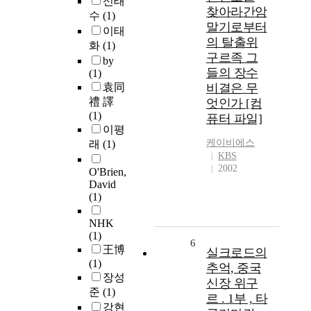
신태
찾아라간암
수
(1)
말기로부터
이태
의 탈출위
화
(1)
구르족 그
by
들의 장수
(1)
袁同
비결은 무
禮 譯
엇인가 [컴
(1)
퓨터 파일]
이평
케이비에스
래
(1)
KBS
2002
O'Brien,
David
(1)
NHK
(1)
6
王博
실크로드의
(1)
추억, 중국
장성
신장 위구
준
(1)
르 . 1부 , 타
강현