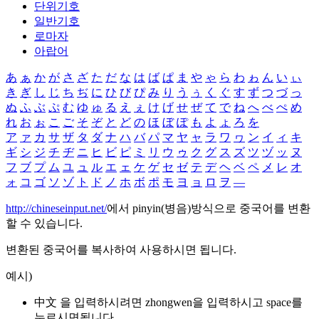
단위기호
일반기호
로마자
아랍어
あ
ぁ
か
が
さ
ざ
た
だ
な
は
ば
ぱ
ま
や
ゃ
ら
わ
ゎ
ん
い
ぃ
き
ぎ
し
じ
ち
ぢ
に
ひ
び
ぴ
み
り
う
ぅ
く
ぐ
す
ず
つ
づ
っ
ぬ
ふ
ぶ
ぷ
む
ゆ
ゅ
る
え
ぇ
け
げ
せ
ぜ
て
で
ね
へ
べ
ぺ
め
れ
お
ぉ
こ
ご
そ
ぞ
と
ど
の
ほ
ぼ
ぽ
も
よ
ょ
ろ
を
ア
ァ
カ
サ
ザ
タ
ダ
ナ
ハ
バ
パ
マ
ヤ
ャ
ラ
ワ
ヮ
ン
イ
ィ
キ
ギ
シ
ジ
チ
ヂ
ニ
ヒ
ビ
ピ
ミ
リ
ウ
ゥ
ク
グ
ス
ズ
ツ
ヅ
ッ
ヌ
フ
ブ
プ
ム
ユ
ュ
ル
エ
ェ
ケ
ゲ
セ
ゼ
テ
デ
ヘ
ベ
ペ
メ
レ
オ
ォ
コ
ゴ
ソ
ゾ
ト
ド
ノ
ホ
ボ
ポ
モ
ヨ
ョ
ロ
ヲ
―
http://chineseinput.net/
에서 pinyin(병음)방식으로 중국어를 변환
할 수 있습니다.
변환된 중국어를 복사하여 사용하시면 됩니다.
예시)
中文 을 입력하시려면
zhongwen
을 입력하시고 space를
누르시면됩니다.