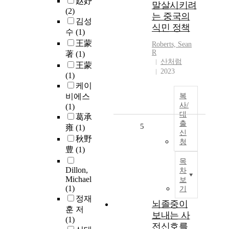
赵妤
말살시키려
(2)
는 중국의
김성
식민 정책
수
(1)
王蒙
Roberts, Sean
R
著
(1)
산처럼
王蒙
2023
(1)
케이
비에스
복
사/
(1)
대
葛承
출
5
雍
(1)
신
秋野
청
豊
(1)
목
Dillon,
차
Michael
보
(1)
기
정재
뇌졸중이
훈 저
보내는 사
(1)
전신호를