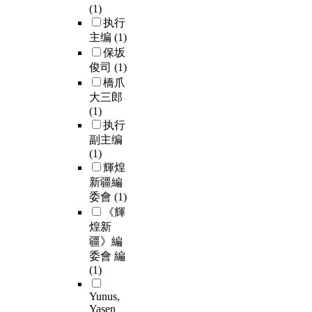
(1)
执行
主编
(1)
保坂
俊司
(1)
橋爪
大三郎
(1)
执行
副主编
(1)
輝煌
新疆編
委會
(1)
《輝
煌新
疆》編
委會 編
(1)
Yunus,
Yasen