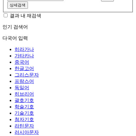
상세검색
결과 내 재검색
인기 검색어
다국어 입력
히라가나
가타카나
중국어
한글고어
그리스문자
프랑스어
독일어
히브리어
괄호기호
학술기호
기술기호
첨자기호
라틴문자
러시아문자