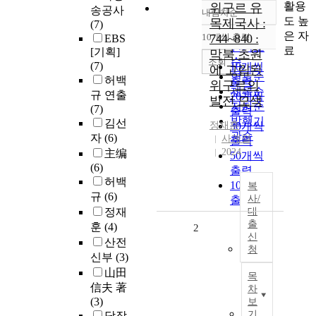
활용
위구르 유
송공사
내림차순
정확도
도 높
목제국사 :
(7)
순
은 자
10개씩 출력
744~840 :
EBS
내림차순
인기도
료
[기획]
막북 초원
순
조회
(7)
10개씩
에 고립된
연도순
허백
출력
위구르의
제목순
규 연출
20개씩
발전 모색
저자순
(7)
출력
발행기
김선
정재훈
30개씩
관순
자
(6)
사계절
출력
2024
主编
50개씩
(6)
출력
허백
100개씩
복
규
(6)
사/
출력
정재
대
출
훈
(4)
2
신
산전
청
신부
(3)
山田
목
信夫 著
차
(3)
보
기
당장