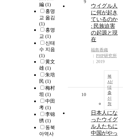
9
編
(1)
ウイグル人
홍명
に何が起き
교 옮김
ているのか
(1)
: 民族迫害
홍명
の起源と現
교
(1)
在
신태
수 지음
福島香織
(1)
PHP研究所
黄文
2019
雄
(1)
朱培
복
民
(1)
사/
대
梅村
출
坦
(1)
10
신
中田
청
考
(1)
日本人にな
李锦
ったウイグ
绣
(1)
ル人たちに
동북
中国がやっ
아역사