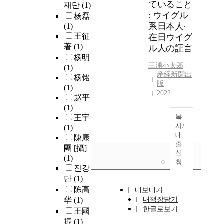
ていること
재단
(1)
: ウイグル
杨磊
系日本人·
(1)
王征
在日ウイグ
著
(1)
ル人の証言
杨明
三浦小太郎
(1)
産経新聞出
杨铭
版
(1)
2022
赵平
(1)
王宇
복
사/
(1)
대
陳康
출
團 [攝]
신
(1)
청
진강
단
(1)
陈高
내보내기
华
(1)
내책장담기
한글로보기
王國
振
(1)