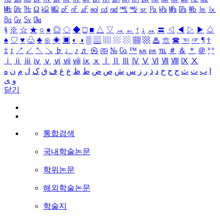
㎒
㎓
㎔
Ω
㏀
㏁
㎊
㎋
㎌
㏖
㏅
㎭
㎮
㎯
㏛
㎩
㎪
㎫
㎬
㏝
㏐
㏓
㏃
㏉
㏜
㏆
§
※
☆
★
○
●
◎
◇
◆
□
■
△
▽
→
←
↑
↓
↔
〓
◁
◀
▷
▶
♤
♠
♡
♥
♧
♣
⊙
◈
▣
◐
◑
▒
▤
▥
▨
▧
▦
▩
♨
☏
☎
☜
☞
¶
†
‡
↕
↗
↙
↖
↘
♭
♩
♪
♬
㉿
㈜
№
㏇
™
㏂
㏘
℡
＃
＆
＊
＠
ª
º
ⅰ
ⅱ
ⅲ
ⅳ
ⅴ
ⅵ
ⅶ
ⅷ
ⅸ
ⅹ
Ⅰ
Ⅱ
Ⅲ
Ⅳ
Ⅴ
Ⅵ
Ⅶ
Ⅷ
Ⅸ
Ⅹ
ا
ب
ت
ث
ج
ح
خ
د
ذ
ر
ز
س
ش
ص
ض
ط
ظ
ع
غ
ف
ق
ک
ل
م
ن
ه
و
ی
닫기
통합검색
국내학술논문
학위논문
해외학술논문
학술지