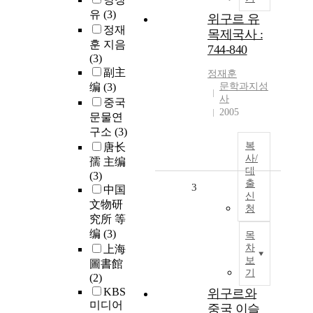
유
(3)
위구르 유
정재
목제국사 :
훈 지음
744-840
(3)
副主
정재훈
编
(3)
문학과지성
사
중국
2005
문물연
구소
(3)
복
唐长
사/
孺 主编
대
(3)
출
3
中国
신
文物研
청
究所 等
编
(3)
목
차
上海
보
圖書館
기
(2)
KBS
위구르와
미디어
중국 이슬