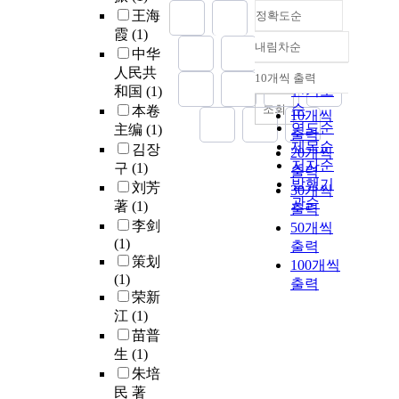
王海
정확도순
霞
(1)
내림차순
정확도
中华
순
人民共
10개씩 출력
내림차순
인기도
和国
(1)
순
조회
本卷
10개씩
연도순
主编
(1)
출력
제목순
김장
20개씩
저자순
구
(1)
출력
발행기
刘芳
30개씩
관순
著
(1)
출력
李剑
50개씩
(1)
출력
策划
100개씩
(1)
출력
荣新
江
(1)
苗普
生
(1)
朱培
民 著