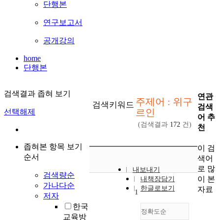
단행본
연구보고서
공개강의
home
단행본
검색결과 좁혀 보기
연관
주제어 : 위구
검색키워드
검색
르인
선택해제
어 추
(검색결과
172
건)
천
좁혀본 항목 보기
이 검
순서
색어
로 많
내보내기
검색량순
이 본
내책장담기
가나다순
한글로보기
자료
1
저자
한국
정확도순
교육방