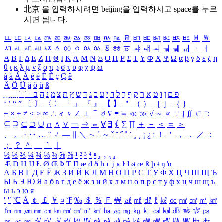
北京 을 입력하시려면
beijing
을 입력하시고 space를 누르
시면 됩니다.
ㅥ
ㅦ
ㅧ
ㅨ
ㅩ
ㅪ
ㅫ
ㅬ
ㅭ
ㅮ
ㅯ
ㅰ
ㅱ
ㅲ
ㅳ
ㅴ
ㅵ
ㅶ
ㅷ
ㅸ
ㅹ
ㅺ
ㅻ
ㅼ
ㅽ
ㅾ
ㅿ
ㆀ
ㆁ
ㆂ
ㆃ
ㆄ
ㆅ
ㆆ
ㆇ
ㆈ
ㆉ
ㆊ
ㆋ
ㆌ
ㆍ
ㆎ
Α
Β
Γ
Δ
Ε
Ζ
Η
Θ
Ι
Κ
Λ
Μ
Ν
Ξ
Ο
Π
Ρ
Σ
Τ
Υ
Φ
Χ
Ψ
Ω
α
β
γ
δ
ε
ζ
η
θ
ι
κ
λ
μ
ν
ξ
ο
π
ρ
σ
τ
υ
φ
χ
ψ
ω
á
à
Á
À
é
è
É
È
ç
Ç
ê
Ä
Ö
Ü
ä
ö
ü
ß
ְ
ֳ
ֲ
ֱ
ָ
ַ
ֵ
ֶ
ִ
ֹ
ּ
ֻ
ׂ
ׁ
ּ
ב
ה
נ
מ
צ
ת
ץ
ש
ד
ג
כ
ע
י
ח
ל
ך
ף
ק
ר
א
ט
ו
ן
ם
פ
‘
’
“
”
〔
〕
〈
〉
「
」
『
』
【
】
＂
（
）
［
］
｛
｝
±
×
÷
≠
≤
≥
∞
∴
♂
♀
∠
⊥
⌒
∂
∇
≡
≒
≪
≫
√
∽
∝
∵
∫
∬
∈
∋
⊆
⊇
⊂
⊃
∪
∩
∧
∨
￢
⇒
⇔
∀
∃
∮
∑
∏
＋
－
＜
＝
＞
、
。
·
‥
…
¨
〃
―
∥
＼
∼
´
～
ˇ
˘
˝
˚
˙
¸
˛
¡
¿
ː
！
＇
，
．
／
：
；
？
＾
＿
｀
｜
½
⅓
⅔
¼
¾
⅛
⅜
⅝
⅞
¹
²
³
⁴
ⁿ
₁
₂
₃
₄
Æ
Ð
Ħ
Ĳ
Ł
Ø
Œ
Þ
Ŧ
Ŋ
æ
đ
ð
ħ
ı
ĳ
ĸ
ŀ
ł
ø
œ
ß
þ
ŧ
ŋ
ŉ
А
Б
В
Г
Д
Е
Ё
Ж
З
И
Й
К
Л
М
Н
О
П
Р
С
Т
У
Ф
Х
Ц
Ч
Ш
Щ
Ъ
Ы
Ь
Э
Ю
Я
а
б
в
г
д
е
ё
ж
з
и
й
к
л
м
н
о
п
р
с
т
у
ф
х
ц
ч
ш
щ
ъ
ы
ь
э
ю
я
′
″
℃
Å
￠
￡
￥
¤
℉
‰
＄
％
Ｆ
￦
㎕
㎖
㎗
ℓ
㎘
㏄
㎣
㎤
㎥
㎦
㎙
㎚
㎛
㎜
㎝
㎞
㎟
㎠
㎡
㎢
㏊
㎍
㎎
㎏
㏏
㎈
㎉
㏈
㎧
㎨
㎰
㎱
㎲
㎳
㎴
㎵
㎶
㎷
㎸
㎹
㎀
㎁
㎂
㎃
㎄
㎺
㎻
㎽
㎾
㎿
㎐
㎑