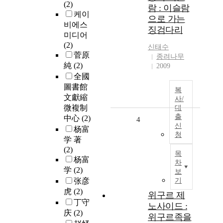
(2)
람 : 이슬람
케이
으로 가는
비에스
징검다리
미디어
(2)
신태수
菅原
종려나무
純
(2)
2009
全國
圖書館
복
文獻縮
사/
微複制
대
출
中心
(2)
4
신
杨富
청
学 著
(2)
목
杨富
차
学
(2)
보
张彦
기
虎
(2)
위구르 제
丁守
노사이드 :
庆
(2)
위구르족을