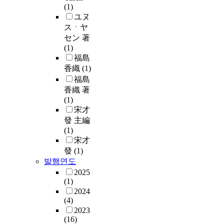
(1)
ユヌ
スㆍヤ
セン 著
(1)
福島
香織
(1)
福島
香織 著
(1)
宋才
發 主編
(1)
宋才
發
(1)
발행연도
2025
(1)
2024
(4)
2023
(16)