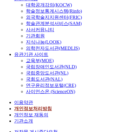
대학공개강의(KOCW)
학술정보통계시스템(Rinfo)
외국학술지지원센터(FRIC)
학술관계분석서비스(SAM)
사서커뮤니티
기관회원
지식나눔(LOOK)
의학전자도서관(MEDLIS)
유관기관 사이트
교육부(MOE)
국립장애인도서관(NLD)
국립중앙도서관(NL)
국회도서관(NAL)
연구윤리정보포털(CRE)
사이언스온 (ScienceON)
이용약관
개인정보처리방침
개인정보 재동의
기관소개
저작물 게시중단요청