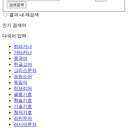
상세검색
결과 내 재검색
인기 검색어
다국어 입력
히라가나
가타카나
중국어
한글고어
그리스문자
프랑스어
독일어
히브리어
괄호기호
학술기호
기술기호
첨자기호
라틴문자
러시아문자