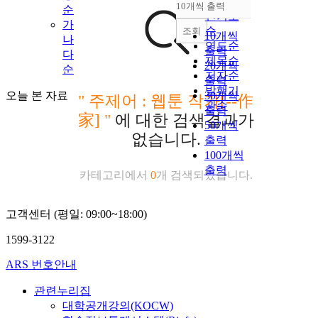
순
10개씩 출력
순
내림차순
인기도
가
순
조회
10개씩
나
연도순
출력
다
제목순
20개씩
순
저자순
출력
발행기
오늘 본 자료
30개씩
"
주제어 : 웹툰 작가[--作
관순
출력
家]
"
에 대한 검색결과가
50개씩
없습니다.
출력
100개씩
출력
카테고리에서
0
개 검색되었습니다.
고객센터 (평일: 09:00~18:00)
1599-3122
ARS 번호안내
관련누리집
대학공개강의(KOCW)