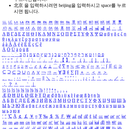
北京 을 입력하시려면
beijing
을 입력하시고 space를 누르
시면 됩니다.
ㅥ
ㅦ
ㅧ
ㅨ
ㅩ
ㅪ
ㅫ
ㅬ
ㅭ
ㅮ
ㅯ
ㅰ
ㅱ
ㅲ
ㅳ
ㅴ
ㅵ
ㅶ
ㅷ
ㅸ
ㅹ
ㅺ
ㅻ
ㅼ
ㅽ
ㅾ
ㅿ
ㆀ
ㆁ
ㆂ
ㆃ
ㆄ
ㆅ
ㆆ
ㆇ
ㆈ
ㆉ
ㆊ
ㆋ
ㆌ
ㆍ
ㆎ
Α
Β
Γ
Δ
Ε
Ζ
Η
Θ
Ι
Κ
Λ
Μ
Ν
Ξ
Ο
Π
Ρ
Σ
Τ
Υ
Φ
Χ
Ψ
Ω
α
β
γ
δ
ε
ζ
η
θ
ι
κ
λ
μ
ν
ξ
ο
π
ρ
σ
τ
υ
φ
χ
ψ
ω
á
à
Á
À
é
è
É
È
ç
Ç
ê
Ä
Ö
Ü
ä
ö
ü
ß
ְ
ֳ
ֲ
ֱ
ָ
ַ
ֵ
ֶ
ִ
ֹ
ּ
ֻ
ׂ
ׁ
ּ
ב
ה
נ
מ
צ
ת
ץ
ש
ד
ג
כ
ע
י
ח
ל
ך
ף
ק
ר
א
ט
ו
ן
ם
פ
‘
’
“
”
〔
〕
〈
〉
「
」
『
』
【
】
＂
（
）
［
］
｛
｝
±
×
÷
≠
≤
≥
∞
∴
♂
♀
∠
⊥
⌒
∂
∇
≡
≒
≪
≫
√
∽
∝
∵
∫
∬
∈
∋
⊆
⊇
⊂
⊃
∪
∩
∧
∨
￢
⇒
⇔
∀
∃
∮
∑
∏
＋
－
＜
＝
＞
、
。
·
‥
…
¨
〃
―
∥
＼
∼
´
～
ˇ
˘
˝
˚
˙
¸
˛
¡
¿
ː
！
＇
，
．
／
：
；
？
＾
＿
｀
｜
½
⅓
⅔
¼
¾
⅛
⅜
⅝
⅞
¹
²
³
⁴
ⁿ
₁
₂
₃
₄
Æ
Ð
Ħ
Ĳ
Ł
Ø
Œ
Þ
Ŧ
Ŋ
æ
đ
ð
ħ
ı
ĳ
ĸ
ŀ
ł
ø
œ
ß
þ
ŧ
ŋ
ŉ
А
Б
В
Г
Д
Е
Ё
Ж
З
И
Й
К
Л
М
Н
О
П
Р
С
Т
У
Ф
Х
Ц
Ч
Ш
Щ
Ъ
Ы
Ь
Э
Ю
Я
а
б
в
г
д
е
ё
ж
з
и
й
к
л
м
н
о
п
р
с
т
у
ф
х
ц
ч
ш
щ
ъ
ы
ь
э
ю
я
′
″
℃
Å
￠
￡
￥
¤
℉
‰
＄
％
Ｆ
￦
㎕
㎖
㎗
ℓ
㎘
㏄
㎣
㎤
㎥
㎦
㎙
㎚
㎛
㎜
㎝
㎞
㎟
㎠
㎡
㎢
㏊
㎍
㎎
㎏
㏏
㎈
㎉
㏈
㎧
㎨
㎰
㎱
㎲
㎳
㎴
㎵
㎶
㎷
㎸
㎹
㎀
㎁
㎂
㎃
㎄
㎺
㎻
㎽
㎾
㎿
㎐
㎑