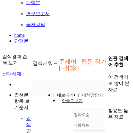
단행본
연구보고서
공개강의
home
단행본
검색결과 좁
연관 검색
주제어 : 웹툰 작가
혀 보기
검색키워드
어 추천
[--作家]
선택해제
이 검색어
로 많이 본
자료
좁혀본
내보내기
내책장담기
항목 보
한글로보기
기순서
활용도 높
정확도순
은 자료
검
색
내림차순
정확도
량