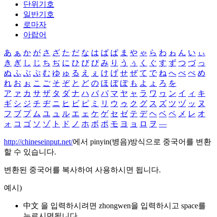
단위기호
일반기호
로마자
아랍어
あ
ぁ
か
が
さ
ざ
た
だ
な
は
ば
ぱ
ま
や
ゃ
ら
わ
ゎ
ん
い
ぃ
き
ぎ
し
じ
ち
ぢ
に
ひ
び
ぴ
み
り
う
ぅ
く
ぐ
す
ず
つ
づ
っ
ぬ
ふ
ぶ
ぷ
む
ゆ
ゅ
る
え
ぇ
け
げ
せ
ぜ
て
で
ね
へ
べ
ぺ
め
れ
お
ぉ
こ
ご
そ
ぞ
と
ど
の
ほ
ぼ
ぽ
も
よ
ょ
ろ
を
ア
ァ
カ
サ
ザ
タ
ダ
ナ
ハ
バ
パ
マ
ヤ
ャ
ラ
ワ
ヮ
ン
イ
ィ
キ
ギ
シ
ジ
チ
ヂ
ニ
ヒ
ビ
ピ
ミ
リ
ウ
ゥ
ク
グ
ス
ズ
ツ
ヅ
ッ
ヌ
フ
ブ
プ
ム
ユ
ュ
ル
エ
ェ
ケ
ゲ
セ
ゼ
テ
デ
ヘ
ベ
ペ
メ
レ
オ
ォ
コ
ゴ
ソ
ゾ
ト
ド
ノ
ホ
ボ
ポ
モ
ヨ
ョ
ロ
ヲ
―
http://chineseinput.net/
에서 pinyin(병음)방식으로 중국어를 변환
할 수 있습니다.
변환된 중국어를 복사하여 사용하시면 됩니다.
예시)
中文 을 입력하시려면
zhongwen
을 입력하시고 space를
누르시면됩니다.