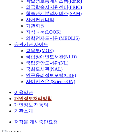
학술정보통계시스템(Rinfo)
외국학술지지원센터(FRIC)
학술관계분석서비스(SAM)
사서커뮤니티
기관회원
지식나눔(LOOK)
의학전자도서관(MEDLIS)
유관기관 사이트
교육부(MOE)
국립장애인도서관(NLD)
국립중앙도서관(NL)
국회도서관(NAL)
연구윤리정보포털(CRE)
사이언스온 (ScienceON)
이용약관
개인정보처리방침
개인정보 재동의
기관소개
저작물 게시중단요청