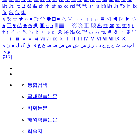
㎒
㎓
㎔
Ω
㏀
㏁
㎊
㎋
㎌
㏖
㏅
㎭
㎮
㎯
㏛
㎩
㎪
㎫
㎬
㏝
㏐
㏓
㏃
㏉
㏜
㏆
§
※
☆
★
○
●
◎
◇
◆
□
■
△
▽
→
←
↑
↓
↔
〓
◁
◀
▷
▶
♤
♠
♡
♥
♧
♣
⊙
◈
▣
◐
◑
▒
▤
▥
▨
▧
▦
▩
♨
☏
☎
☜
☞
¶
†
‡
↕
↗
↙
↖
↘
♭
♩
♪
♬
㉿
㈜
№
㏇
™
㏂
㏘
℡
＃
＆
＊
＠
ª
º
ⅰ
ⅱ
ⅲ
ⅳ
ⅴ
ⅵ
ⅶ
ⅷ
ⅸ
ⅹ
Ⅰ
Ⅱ
Ⅲ
Ⅳ
Ⅴ
Ⅵ
Ⅶ
Ⅷ
Ⅸ
Ⅹ
ا
ب
ت
ث
ج
ح
خ
د
ذ
ر
ز
س
ش
ص
ض
ط
ظ
ع
غ
ف
ق
ک
ل
م
ن
ه
و
ی
닫기
통합검색
국내학술논문
학위논문
해외학술논문
학술지