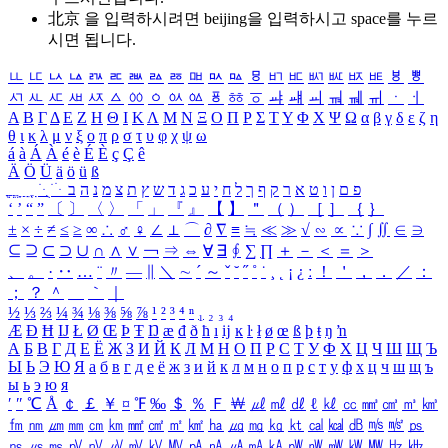
北京 을 입력하시려면
beijing
을 입력하시고 space를 누르
시면 됩니다.
ㅥ
ㅦ
ㅧ
ㅨ
ㅩ
ㅪ
ㅫ
ㅬ
ㅭ
ㅮ
ㅯ
ㅰ
ㅱ
ㅲ
ㅳ
ㅴ
ㅵ
ㅶ
ㅷ
ㅸ
ㅹ
ㅺ
ㅻ
ㅼ
ㅽ
ㅾ
ㅿ
ㆀ
ㆁ
ㆂ
ㆃ
ㆄ
ㆅ
ㆆ
ㆇ
ㆈ
ㆉ
ㆊ
ㆋ
ㆌ
ㆍ
ㆎ
Α
Β
Γ
Δ
Ε
Ζ
Η
Θ
Ι
Κ
Λ
Μ
Ν
Ξ
Ο
Π
Ρ
Σ
Τ
Υ
Φ
Χ
Ψ
Ω
α
β
γ
δ
ε
ζ
η
θ
ι
κ
λ
μ
ν
ξ
ο
π
ρ
σ
τ
υ
φ
χ
ψ
ω
á
à
Á
À
é
è
É
È
ç
Ç
ê
Ä
Ö
Ü
ä
ö
ü
ß
ְ
ֳ
ֲ
ֱ
ָ
ַ
ֵ
ֶ
ִ
ֹ
ּ
ֻ
ׂ
ׁ
ּ
ב
ה
נ
מ
צ
ת
ץ
ש
ד
ג
כ
ע
י
ח
ל
ך
ף
ק
ר
א
ט
ו
ן
ם
פ
‘
’
“
”
〔
〕
〈
〉
「
」
『
』
【
】
＂
（
）
［
］
｛
｝
±
×
÷
≠
≤
≥
∞
∴
♂
♀
∠
⊥
⌒
∂
∇
≡
≒
≪
≫
√
∽
∝
∵
∫
∬
∈
∋
⊆
⊇
⊂
⊃
∪
∩
∧
∨
￢
⇒
⇔
∀
∃
∮
∑
∏
＋
－
＜
＝
＞
、
。
·
‥
…
¨
〃
―
∥
＼
∼
´
～
ˇ
˘
˝
˚
˙
¸
˛
¡
¿
ː
！
＇
，
．
／
：
；
？
＾
＿
｀
｜
½
⅓
⅔
¼
¾
⅛
⅜
⅝
⅞
¹
²
³
⁴
ⁿ
₁
₂
₃
₄
Æ
Ð
Ħ
Ĳ
Ł
Ø
Œ
Þ
Ŧ
Ŋ
æ
đ
ð
ħ
ı
ĳ
ĸ
ŀ
ł
ø
œ
ß
þ
ŧ
ŋ
ŉ
А
Б
В
Г
Д
Е
Ё
Ж
З
И
Й
К
Л
М
Н
О
П
Р
С
Т
У
Ф
Х
Ц
Ч
Ш
Щ
Ъ
Ы
Ь
Э
Ю
Я
а
б
в
г
д
е
ё
ж
з
и
й
к
л
м
н
о
п
р
с
т
у
ф
х
ц
ч
ш
щ
ъ
ы
ь
э
ю
я
′
″
℃
Å
￠
￡
￥
¤
℉
‰
＄
％
Ｆ
￦
㎕
㎖
㎗
ℓ
㎘
㏄
㎣
㎤
㎥
㎦
㎙
㎚
㎛
㎜
㎝
㎞
㎟
㎠
㎡
㎢
㏊
㎍
㎎
㎏
㏏
㎈
㎉
㏈
㎧
㎨
㎰
㎱
㎲
㎳
㎴
㎵
㎶
㎷
㎸
㎹
㎀
㎁
㎂
㎃
㎄
㎺
㎻
㎽
㎾
㎿
㎐
㎑