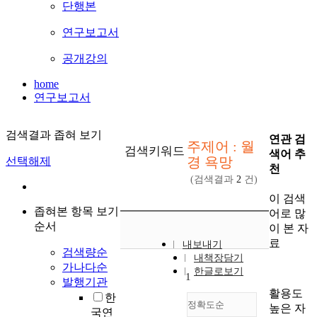
단행본
연구보고서
공개강의
home
연구보고서
검색결과 좁혀 보기
연관 검
주제어 : 월
검색키워드
색어 추
경 욕망
선택해제
천
(검색결과
2
건)
이 검색
좁혀본 항목 보기
어로 많
순서
이 본 자
료
내보내기
검색량순
내책장담기
가나다순
한글로보기
1
발행기관
활용도
한
정확도순
높은 자
국연