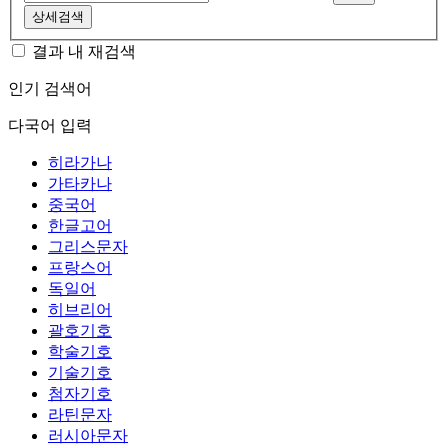
상세검색
결과 내 재검색
인기 검색어
다국어 입력
히라가나
가타카나
중국어
한글고어
그리스문자
프랑스어
독일어
히브리어
괄호기호
학술기호
기술기호
첨자기호
라틴문자
러시아문자