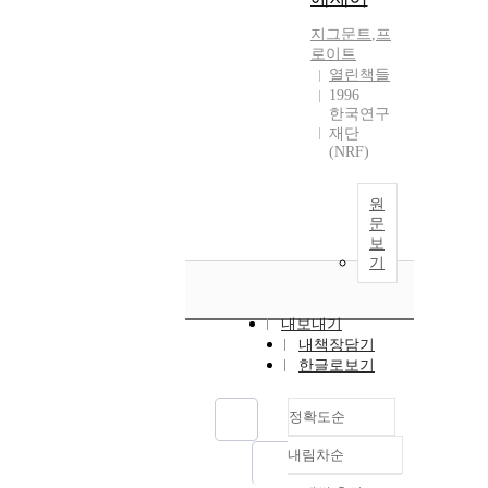
지그문트
,
프
로이트
열린책들
1996
한국연구
재단
(NRF)
원
문
보
기
내보내기
내책장담기
한글로보기
정확도순
내림차순
정확도
순