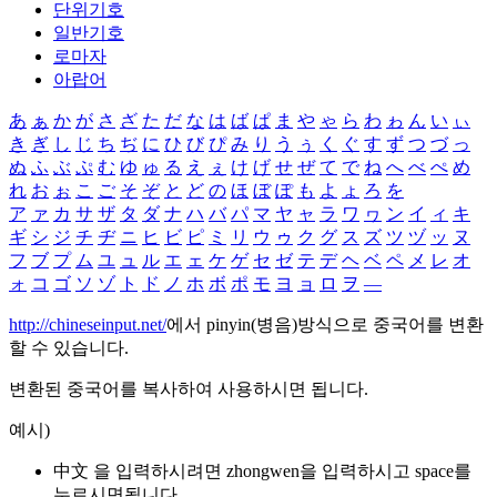
단위기호
일반기호
로마자
아랍어
あ
ぁ
か
が
さ
ざ
た
だ
な
は
ば
ぱ
ま
や
ゃ
ら
わ
ゎ
ん
い
ぃ
き
ぎ
し
じ
ち
ぢ
に
ひ
び
ぴ
み
り
う
ぅ
く
ぐ
す
ず
つ
づ
っ
ぬ
ふ
ぶ
ぷ
む
ゆ
ゅ
る
え
ぇ
け
げ
せ
ぜ
て
で
ね
へ
べ
ぺ
め
れ
お
ぉ
こ
ご
そ
ぞ
と
ど
の
ほ
ぼ
ぽ
も
よ
ょ
ろ
を
ア
ァ
カ
サ
ザ
タ
ダ
ナ
ハ
バ
パ
マ
ヤ
ャ
ラ
ワ
ヮ
ン
イ
ィ
キ
ギ
シ
ジ
チ
ヂ
ニ
ヒ
ビ
ピ
ミ
リ
ウ
ゥ
ク
グ
ス
ズ
ツ
ヅ
ッ
ヌ
フ
ブ
プ
ム
ユ
ュ
ル
エ
ェ
ケ
ゲ
セ
ゼ
テ
デ
ヘ
ベ
ペ
メ
レ
オ
ォ
コ
ゴ
ソ
ゾ
ト
ド
ノ
ホ
ボ
ポ
モ
ヨ
ョ
ロ
ヲ
―
http://chineseinput.net/
에서 pinyin(병음)방식으로 중국어를 변환
할 수 있습니다.
변환된 중국어를 복사하여 사용하시면 됩니다.
예시)
中文 을 입력하시려면
zhongwen
을 입력하시고 space를
누르시면됩니다.