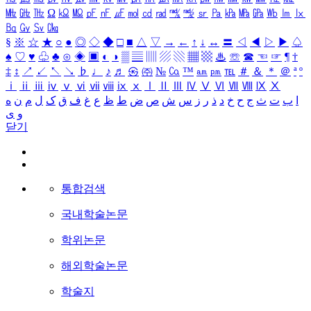
㎒
㎓
㎔
Ω
㏀
㏁
㎊
㎋
㎌
㏖
㏅
㎭
㎮
㎯
㏛
㎩
㎪
㎫
㎬
㏝
㏐
㏓
㏃
㏉
㏜
㏆
§
※
☆
★
○
●
◎
◇
◆
□
■
△
▽
→
←
↑
↓
↔
〓
◁
◀
▷
▶
♤
♠
♡
♥
♧
♣
⊙
◈
▣
◐
◑
▒
▤
▥
▨
▧
▦
▩
♨
☏
☎
☜
☞
¶
†
‡
↕
↗
↙
↖
↘
♭
♩
♪
♬
㉿
㈜
№
㏇
™
㏂
㏘
℡
＃
＆
＊
＠
ª
º
ⅰ
ⅱ
ⅲ
ⅳ
ⅴ
ⅵ
ⅶ
ⅷ
ⅸ
ⅹ
Ⅰ
Ⅱ
Ⅲ
Ⅳ
Ⅴ
Ⅵ
Ⅶ
Ⅷ
Ⅸ
Ⅹ
ا
ب
ت
ث
ج
ح
خ
د
ذ
ر
ز
س
ش
ص
ض
ط
ظ
ع
غ
ف
ق
ک
ل
م
ن
ه
و
ی
닫기
통합검색
국내학술논문
학위논문
해외학술논문
학술지