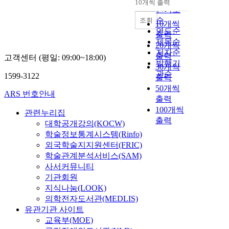
10개씩 출력
내림차순
인기도
순
조회
10개씩
연도순
출력
제목순
20개씩
저자순
출력
고객센터 (평일: 09:00~18:00)
발행기
30개씩
관순
1599-3122
출력
50개씩
ARS 번호안내
출력
100개씩
관련누리집
출력
대학공개강의(KOCW)
학술정보통계시스템(Rinfo)
외국학술지지원센터(FRIC)
학술관계분석서비스(SAM)
사서커뮤니티
기관회원
지식나눔(LOOK)
의학전자도서관(MEDLIS)
유관기관 사이트
교육부(MOE)