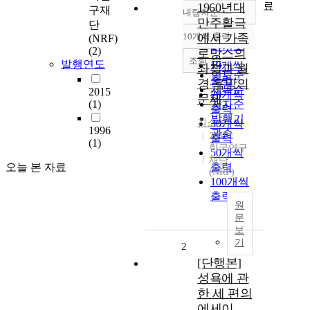
료
1960년대
구재
내림차순
정확도
만주활극
단
순
10개씩 출력
에서 가족
(NRF)
내림차순
인기도
(2)
로망스의
순
조회
발행연도
10개씩
좌절과 월
연도순
출력
경 욕망의
제목순
2015
20개씩
문제
(1)
저자순
출력
발행기
김소연
30개씩
1996
관순
2015
출력
(1)
한국연구
50개씩
재단
오늘 본 자료
출력
(NRF)
100개씩
출력
원
문
보
기
2
[단행본]
성욕에 관
한 세 편의
에세이