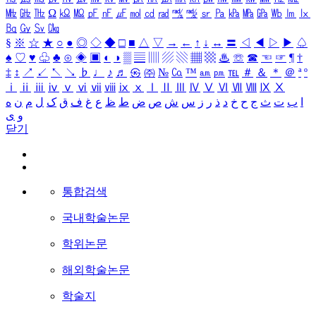
㎒
㎓
㎔
Ω
㏀
㏁
㎊
㎋
㎌
㏖
㏅
㎭
㎮
㎯
㏛
㎩
㎪
㎫
㎬
㏝
㏐
㏓
㏃
㏉
㏜
㏆
§
※
☆
★
○
●
◎
◇
◆
□
■
△
▽
→
←
↑
↓
↔
〓
◁
◀
▷
▶
♤
♠
♡
♥
♧
♣
⊙
◈
▣
◐
◑
▒
▤
▥
▨
▧
▦
▩
♨
☏
☎
☜
☞
¶
†
‡
↕
↗
↙
↖
↘
♭
♩
♪
♬
㉿
㈜
№
㏇
™
㏂
㏘
℡
＃
＆
＊
＠
ª
º
ⅰ
ⅱ
ⅲ
ⅳ
ⅴ
ⅵ
ⅶ
ⅷ
ⅸ
ⅹ
Ⅰ
Ⅱ
Ⅲ
Ⅳ
Ⅴ
Ⅵ
Ⅶ
Ⅷ
Ⅸ
Ⅹ
ا
ب
ت
ث
ج
ح
خ
د
ذ
ر
ز
س
ش
ص
ض
ط
ظ
ع
غ
ف
ق
ک
ل
م
ن
ه
و
ی
닫기
통합검색
국내학술논문
학위논문
해외학술논문
학술지