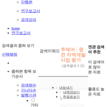
단행본
연구보고서
공개강의
home
연구보고서
검색결과 좁혀 보기
연관 검색
주제어 : 원
검색키워드
어 추천
전 지역개발
선택해제
사업 평가
이 검색어
(검색결과
1
건)
로 많이
좁혀본 항목 보
본 자료
기순서
검색량순
내보내기
활용도 높
가나다순
내책장담기
은 자료
발행기관
한글로보기
1
기타