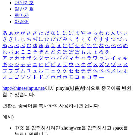
단위기호
일반기호
로마자
아랍어
あ
ぁ
か
が
さ
ざ
た
だ
な
は
ば
ぱ
ま
や
ゃ
ら
わ
ゎ
ん
い
ぃ
き
ぎ
し
じ
ち
ぢ
に
ひ
び
ぴ
み
り
う
ぅ
く
ぐ
す
ず
つ
づ
っ
ぬ
ふ
ぶ
ぷ
む
ゆ
ゅ
る
え
ぇ
け
げ
せ
ぜ
て
で
ね
へ
べ
ぺ
め
れ
お
ぉ
こ
ご
そ
ぞ
と
ど
の
ほ
ぼ
ぽ
も
よ
ょ
ろ
を
ア
ァ
カ
サ
ザ
タ
ダ
ナ
ハ
バ
パ
マ
ヤ
ャ
ラ
ワ
ヮ
ン
イ
ィ
キ
ギ
シ
ジ
チ
ヂ
ニ
ヒ
ビ
ピ
ミ
リ
ウ
ゥ
ク
グ
ス
ズ
ツ
ヅ
ッ
ヌ
フ
ブ
プ
ム
ユ
ュ
ル
エ
ェ
ケ
ゲ
セ
ゼ
テ
デ
ヘ
ベ
ペ
メ
レ
オ
ォ
コ
ゴ
ソ
ゾ
ト
ド
ノ
ホ
ボ
ポ
モ
ヨ
ョ
ロ
ヲ
―
http://chineseinput.net/
에서 pinyin(병음)방식으로 중국어를 변환
할 수 있습니다.
변환된 중국어를 복사하여 사용하시면 됩니다.
예시)
中文 을 입력하시려면
zhongwen
을 입력하시고 space를
누르시면됩니다.