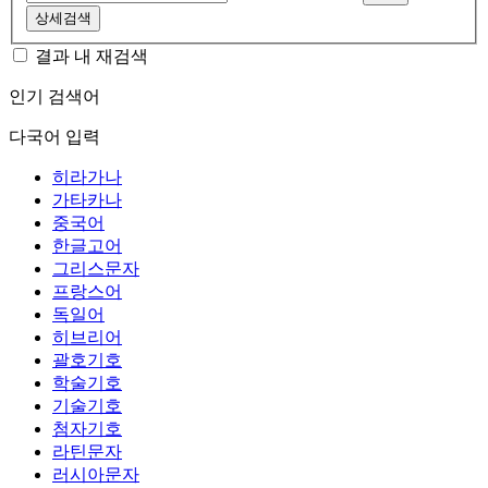
상세검색
결과 내 재검색
인기 검색어
다국어 입력
히라가나
가타카나
중국어
한글고어
그리스문자
프랑스어
독일어
히브리어
괄호기호
학술기호
기술기호
첨자기호
라틴문자
러시아문자