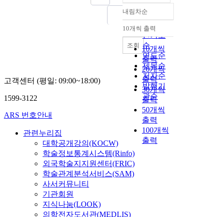
내림차순
정확도
순
10개씩 출력
내림차순
인기도
순
조회
10개씩
연도순
출력
제목순
20개씩
저자순
출력
고객센터 (평일: 09:00~18:00)
발행기
30개씩
관순
1599-3122
출력
50개씩
ARS 번호안내
출력
100개씩
관련누리집
출력
대학공개강의(KOCW)
학술정보통계시스템(Rinfo)
외국학술지지원센터(FRIC)
학술관계분석서비스(SAM)
사서커뮤니티
기관회원
지식나눔(LOOK)
의학전자도서관(MEDLIS)