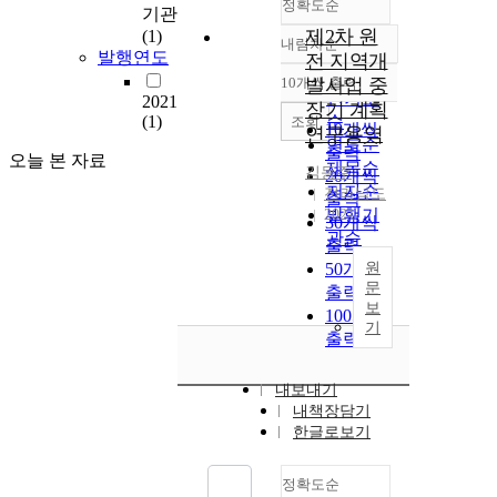
정확도순
기관
제2차 원
(1)
내림차순
정확도
발행연도
전 지역개
순
10개씩 출력
발사업 중
내림차순
인기도
2021
장기 계획
(1)
순
조회
10개씩
연구용역
연도순
출력
오늘 본 자료
제목순
김동주
20개씩
저자순
전라남도
출력
발행기
2021
30개씩
관순
출력
50개씩
원
문
출력
보
100개씩
기
출력
내보내기
내책장담기
한글로보기
정확도순