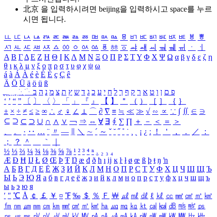
北京 을 입력하시려면
beijing
을 입력하시고 space를 누르
시면 됩니다.
ㅥ
ㅦ
ㅧ
ㅨ
ㅩ
ㅪ
ㅫ
ㅬ
ㅭ
ㅮ
ㅯ
ㅰ
ㅱ
ㅲ
ㅳ
ㅴ
ㅵ
ㅶ
ㅷ
ㅸ
ㅹ
ㅺ
ㅻ
ㅼ
ㅽ
ㅾ
ㅿ
ㆀ
ㆁ
ㆂ
ㆃ
ㆄ
ㆅ
ㆆ
ㆇ
ㆈ
ㆉ
ㆊ
ㆋ
ㆌ
ㆍ
ㆎ
Α
Β
Γ
Δ
Ε
Ζ
Η
Θ
Ι
Κ
Λ
Μ
Ν
Ξ
Ο
Π
Ρ
Σ
Τ
Υ
Φ
Χ
Ψ
Ω
α
β
γ
δ
ε
ζ
η
θ
ι
κ
λ
μ
ν
ξ
ο
π
ρ
σ
τ
υ
φ
χ
ψ
ω
á
à
Á
À
é
è
É
È
ç
Ç
ê
Ä
Ö
Ü
ä
ö
ü
ß
ְ
ֳ
ֲ
ֱ
ָ
ַ
ֵ
ֶ
ִ
ֹ
ּ
ֻ
ׂ
ׁ
ּ
ב
ה
נ
מ
צ
ת
ץ
ש
ד
ג
כ
ע
י
ח
ל
ך
ף
ק
ר
א
ט
ו
ן
ם
פ
‘
’
“
”
〔
〕
〈
〉
「
」
『
』
【
】
＂
（
）
［
］
｛
｝
±
×
÷
≠
≤
≥
∞
∴
♂
♀
∠
⊥
⌒
∂
∇
≡
≒
≪
≫
√
∽
∝
∵
∫
∬
∈
∋
⊆
⊇
⊂
⊃
∪
∩
∧
∨
￢
⇒
⇔
∀
∃
∮
∑
∏
＋
－
＜
＝
＞
、
。
·
‥
…
¨
〃
―
∥
＼
∼
´
～
ˇ
˘
˝
˚
˙
¸
˛
¡
¿
ː
！
＇
，
．
／
：
；
？
＾
＿
｀
｜
½
⅓
⅔
¼
¾
⅛
⅜
⅝
⅞
¹
²
³
⁴
ⁿ
₁
₂
₃
₄
Æ
Ð
Ħ
Ĳ
Ł
Ø
Œ
Þ
Ŧ
Ŋ
æ
đ
ð
ħ
ı
ĳ
ĸ
ŀ
ł
ø
œ
ß
þ
ŧ
ŋ
ŉ
А
Б
В
Г
Д
Е
Ё
Ж
З
И
Й
К
Л
М
Н
О
П
Р
С
Т
У
Ф
Х
Ц
Ч
Ш
Щ
Ъ
Ы
Ь
Э
Ю
Я
а
б
в
г
д
е
ё
ж
з
и
й
к
л
м
н
о
п
р
с
т
у
ф
х
ц
ч
ш
щ
ъ
ы
ь
э
ю
я
′
″
℃
Å
￠
￡
￥
¤
℉
‰
＄
％
Ｆ
￦
㎕
㎖
㎗
ℓ
㎘
㏄
㎣
㎤
㎥
㎦
㎙
㎚
㎛
㎜
㎝
㎞
㎟
㎠
㎡
㎢
㏊
㎍
㎎
㎏
㏏
㎈
㎉
㏈
㎧
㎨
㎰
㎱
㎲
㎳
㎴
㎵
㎶
㎷
㎸
㎹
㎀
㎁
㎂
㎃
㎄
㎺
㎻
㎽
㎾
㎿
㎐
㎑