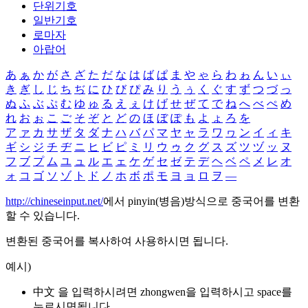
단위기호
일반기호
로마자
아랍어
あ
ぁ
か
が
さ
ざ
た
だ
な
は
ば
ぱ
ま
や
ゃ
ら
わ
ゎ
ん
い
ぃ
き
ぎ
し
じ
ち
ぢ
に
ひ
び
ぴ
み
り
う
ぅ
く
ぐ
す
ず
つ
づ
っ
ぬ
ふ
ぶ
ぷ
む
ゆ
ゅ
る
え
ぇ
け
げ
せ
ぜ
て
で
ね
へ
べ
ぺ
め
れ
お
ぉ
こ
ご
そ
ぞ
と
ど
の
ほ
ぼ
ぽ
も
よ
ょ
ろ
を
ア
ァ
カ
サ
ザ
タ
ダ
ナ
ハ
バ
パ
マ
ヤ
ャ
ラ
ワ
ヮ
ン
イ
ィ
キ
ギ
シ
ジ
チ
ヂ
ニ
ヒ
ビ
ピ
ミ
リ
ウ
ゥ
ク
グ
ス
ズ
ツ
ヅ
ッ
ヌ
フ
ブ
プ
ム
ユ
ュ
ル
エ
ェ
ケ
ゲ
セ
ゼ
テ
デ
ヘ
ベ
ペ
メ
レ
オ
ォ
コ
ゴ
ソ
ゾ
ト
ド
ノ
ホ
ボ
ポ
モ
ヨ
ョ
ロ
ヲ
―
http://chineseinput.net/
에서 pinyin(병음)방식으로 중국어를 변환
할 수 있습니다.
변환된 중국어를 복사하여 사용하시면 됩니다.
예시)
中文 을 입력하시려면
zhongwen
을 입력하시고 space를
누르시면됩니다.