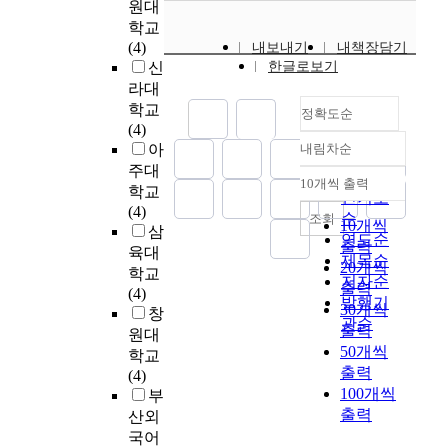
원대
인
운
)
의
복합 운동프로그램
인
다
위
구
학교
들
동
으
개
참여 한 학생들에게
에
.
하
대
(4)
내보내기
내책장담기
의
을
로
선
서만 a=.001로 통계적
게
여
상
신
한글로보기
변
수
구
에
으로 유의한 차이가
있
일
최
자
라대
화
행
분
미
나타났고, 자유놀이
어
반
근
는
학교
를
하
하
치
참여 집단에서는 유
정확도순
집
물
1
정
(4)
분
였
여
는
의한 차이가 나타나
단
리
년
형
아
내림차순
석
으
영
효
지 않았다. 둘째, 근지
운
정확도
치
동
외
한
주대
며
양
과
구력은 12주간의 복
동
료
순
안
과
10개씩 출력
결
내림차순
학교
,
교
를
합 운동프로그램 참
프
와
운
인기도
전
과
(4)
프
육
알
여 한 학생들에게서
로
엉
동
순
조회
문
10개씩
다
삼
로
과
아
a=.002로 통계적으로
그
덩
경
연도순
의
출력
음
그
운
육대
보
유의한 차이가 나타
램
관
험
에
제목순
20개씩
과
램
동
학교
고
났고, 자유놀이 참여
이
절
이
게
저자순
출력
같
도
프
(4)
어
집단에서도 a=.OE9로
인
운
없
진
발행기
30개씩
은
중
로
창
떤
유의한 차이가 나타
지
동
는
료
관순
결
출력
각
그
프
원대
났다. 셋째, 유연성은
기
을
주
를
론
50개씩
군
램
로
12주간의 북합 운동
능
학교
동
부
받
을
에
의
출력
그
프로그램 참여 한 학
과
(4)
반
3
고
얻
서
병
100개씩
램
생들에게서만 a=.001
일
부
한
0
X
었
3
행
이
로 통계적으로 유적
출력
상
운
산외
명
-
다
명
이
더
한 차이가 나타났고,
생
동
을
국어
r