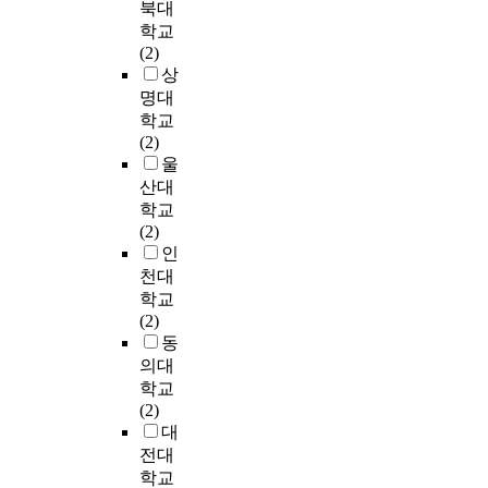
북대
.
성
있
군
and in the participants
을
H
였
키
학교
의
었
(
of liberal playing
대
H
다
지
(2)
비
지
P
activity group at the
상
D
.
않
상
2
교
만
o
a=.029 level of
으
)
은
명대
.
결
,
s
significance showed
로
,
소
집
8
학교
과
운
t
meaningful disparity.
각
바
도
단
주
(2)
프
동
u
Third, the flexibility
각
이
구
5
간
울
로
프
r
indicated significant
1
오
운
명
놀
산대
그
로
a
difference only in the
2
레
동
(
이
램
그
학교
l
participants of twelve-
명
스
은
G
운
수
램
(2)
E
week combined
씩
큐
케
3
동
행
후
인
d
bodily program at the
임
(
틀
)
프
군
두
천대
u
a=.001 level of
의
B
벨
으
로
에
집
c
학교
significance. And in
배
i
,
로
그
서
단
a
(2)
the participants of free
정
o
덤
나
램
체
사
t
동
amusement activity
하
r
벨
누
후
지
이
i
group no significant
여
의대
e
,
었
기
방
에
o
difference appeared.
연
s
학교
밴
으
본
량
는
n
Fourth, the
구
c
(2)
드
며
운
과
유
G
cardiovascular
군
u
대
,
,
동
B
의
r
endurance revealed
과
e
스
전대
운
능
M
한
o
significant gap in the
대
)
텝
학교
동