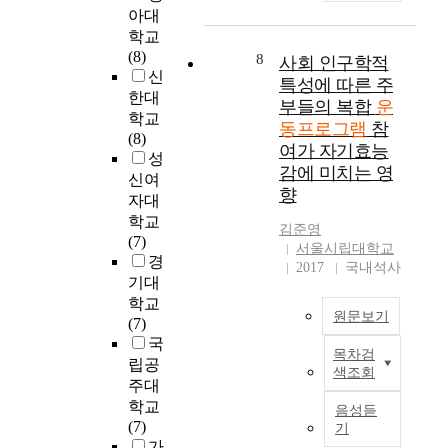
인
인
아대
과
는
골
행
운
인
수
체
학교
격
성
동
비
행
지
(8)
계
8
관
사회 인구학적
방
이
하
방
신
질
절
특성에 따른 주
법
동
지
률
한대
환
염
개
부들의 복합
운
운
않
3
을
학교
으
발
동프로그램
참
동
은
0
호
(8)
로
에
여가 자기효능
(
비
%
소
성
진
기
감에 미치는 영
한
수
이
하
신여
단
초
향
발
행
상
는
받
자대
자
로
군
인
2
고
학교
료
김준영
균
(
3
0
무
(7)
를
서울시립대학교
형
2
5
대
릎
경
제
2017
국내석사
잡
5
∼
여
관
기대
공
기
명
4
성
절
학교
하
,
)
5
원문보기
들
전
(7)
고
평
으
세
을
치
국
자
균
목차검
로
의
대
환
본
수
립공
색조회
대
나
비
상
술
연
동
주대
걷
누
만
으
을
구
적
학교
음성듣
기
었
중
로
시
의
인
(7)
기
,
다
년
8
행
목
운
가