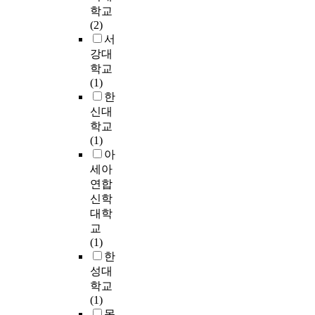
.
프
학교
0
모
p
program showed
집
통
여
변
하
(2)
5
두
,
meaningful
단
계
강
인
기
서
)
에
C
significance in the
운
학
도
을
,
,
서
강대
G
power, the muscular
동
적
와
비
스
비
운
학교
)
endurance, the
프
결
횟
교
킵
수
동
(1)
으
flexibility, and the
로
과
수
?
이
행
프
한
로
cardiovascular
그
분
를
분
실
군
로
나
신대
endurance. Therefore,
램
석
설
석
험
에
그
누
participating in the
과
학교
에
정
한
처
서
램
어
composite athletic
통
(1)
서
하
결
치
는
전
각
program including the
상
아
각
여
과
전
모
,
1
resistance exercise
적
그
세아
근
다
보
든
후
0
turned out to have
인
룹
력
연합
음
다
항
사
명
more effects on the
물
내
운
신학
과
통
목
이
씩
enhancement of
리
비
동
대학
같
계
에
에
총
physical strength in
치
교
위
은
교
적
서
유
8
elementary pupils
료
는
주
결
(1)
으
유
의
주
with obesity than
를
윌
로
론
한
로
의
한
간
participating in the
8
콕
진
을
성대
유
한
차
연
free playing activity
주
슨
행
얻
학교
의
차
이
구
program.
간
부
하
었
(1)
하
이
(
를
시
호
였
다
목