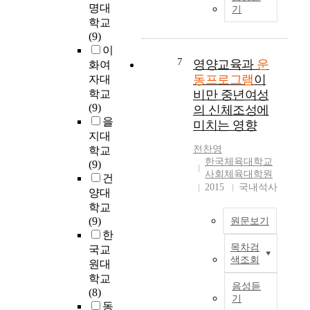
이
에
의
실
명대
을
기
운
참
목
시
분
학교
동
여
적
되
석
(9)
프
하
은
었
하
이
로
는
비
다
7
영양교육과
운
여
화여
그
대
대
.
척
동프로그램
이
자대
램
상
면
대
추
학교
비만 중년여성
8
자
수
상
측
(9)
의 신체조성에
주
를
업
자
만
을
미치는 영향
후
운
과
는
증
지대
에
동
재
대
환
전찬영
학교
각
을
택
구
자
한국체육대학교
(9)
각
수
근
소
의
사회체육대학원
건
기
행
무
재
2015
국내석사
치
양대
본
한
로
정
료
학교
운
수
인
형
에
(9)
원문보기
동
행
해
외
필
한
능
군
목
과
요
목차검
국교
력
(
본
과
병
한
색조회
원대
의
2
연
어
원
효
하
학교
5
구
깨
에
과
음성듣
위
(8)
명
에
의
서
적
기
요
동
)
서
근
퇴