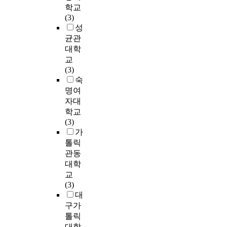
판
의
학교
다
하
근
놀이 활동보다는 저
실
운
,
정
하
(3)
.
여
어
항성운동 요소가 포
시
동
가
받
위
성
신
실
깨
함된 복합운동프로그
하
치
벼
은
요
균관
장
험
를
램 참여가 초등학교
였
료
운
1
인
은
을
대학
동
비만 학생의 기초 체
다
프
조
5
인
신
실
교
반
력 향상에 더 많은 효
.
로
깅
명
비
장
시
(3)
한
과가 있는 것으로 나
2
그
)
을
이
계
한
숙
2
타났다. The purpose
0
램
을
선
동
로
결
0
명여
of this study was to
0
을
실
정
운
측
과
대
verify the effect of
8
자대
수
시
하
동
정
다
여
participating in the
년
행
학교
하
였
에
하
음
성
twelve-week
3
한
(3)
였
다
서
였
과
3
combined exercise
월
대
가
고
.
실
고
같
0
program on obese
4
조
,
톨릭
능
험
,
은
명
children's
일
군
자
관동
동
집
체
결
을
enhancement in basic
부
으
기
대학
적
단
중
론
대
physical strength
터
로
효
인
교
이
은
을
상
through stimulating
2
6
능
운
(3)
한
체
도
으
their interest with the
0
주
감
동
대
발
성
출
로
physical activity. To
0
간
은
프
구가
로
분
하
하
fulfil that purpose, I
8
주
김
로
톨릭
균
분
였
였
selected 30 obese
년
3
아
그
대학