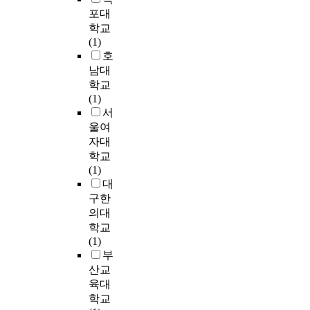
게
가
p
수
행
순
고
.
포대
증
없
<
행
하
위
,
1
학교
가
었
.
하
였
검
맨
.
(1)
하
다
0
였
고
사
몸
신
호
였
.
1
다
,
(
운
체
남대
다
복
)
.
대
W
동
정
학교
(
합
가
조
i
(
렬
(1)
p
적
있
집
군
l
버
상
서
<
운
었
단
은
c
피
태
울여
.
동
지
별
통
o
테
는
자대
0
프
만
중
상
x
스
집
학교
5
로
,
재
적
o
트
단
(1)
)
그
운
효
인
n
,
내
대
.
램
동
과
물
t
암
전
구한
수
프
를
리
e
워
후
의대
행
로
분
치
s
킹
차
3
전
그
학교
석
료
t
등
이
.
․
램
(1)
하
를
)
)
비
8
후
후
부
기
8
와
,
교
주
의
두
산교
위
주
대
머
에
간
혈
집
하
육대
간
응
신
서
놀
중
단
여
시
학교
t
등
통
이
지
사