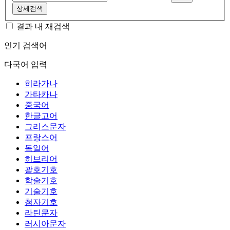
상세검색
결과 내 재검색
인기 검색어
다국어 입력
히라가나
가타카나
중국어
한글고어
그리스문자
프랑스어
독일어
히브리어
괄호기호
학술기호
기술기호
첨자기호
라틴문자
러시아문자