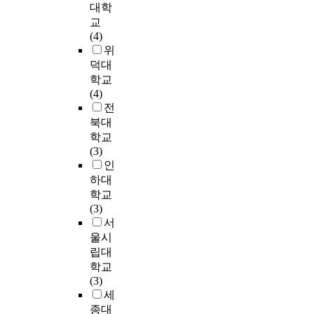
.
의
신
효
자유놀이 참여 집단
활
치
대
대학
a
탈
체
과
에서는 유의한 차이
동
료
상
교
y
락
조
적
가 나타나지 않았다.
작
프
으
(4)
검
1
자
성
인
넷째, 심폐지구력은
및
로
로
위
사
.
가
과
지
12주간의 복합 운동
우
그
운
결
덕대
8
발
영
알
프로그램 참여 한 학
울
램
동
과
학교
주
생
양
아
생들에게서 a=.001로
에
을
프
콥
(4)
간
하
소
보
통계적으로 유의한
미
수
로
스
전
놀
여
섭
는
차이가 나타났고, 자
치
행
그
각
북대
이
총
취
것
유놀이 참여 집단에
는
한
램
이
학교
운
4
량
에
서도 a=.023로 유의한
효
실
(
1
(3)
동
4
에
있
차이가 나타났다. 이
과
험
소
0
인
프
명
미
다
상의 결과를 보면 자
를
군
도
˚
하대
로
이
치
.
유놀이 운동을 한 집
알
,
구
이
학교
그
사
는
단은 근지구력과 심
아
일
운
상
(3)
램
후
영
전
폐지구력에서 유의한
보
반
동
으
서
후
검
향
방
차이가 나타났지만
기
물
,
로
울시
기
사
을
머
12주 복합운동프로그
위
리
서
척
립대
본
에
알
리
램을 적용한 집단은
한
치
킷
추
학교
운
참
아
자
순발력, 근지구력, 유
목
료
트
측
(3)
동
여
보
세
연성, 심페지구력에
적
와
레
만
세
능
하
기
와
서 유의한 차이가 나
으
일
이
을
종대
력
였
위
둥
타났다. 따라서 자유
로
반
닝