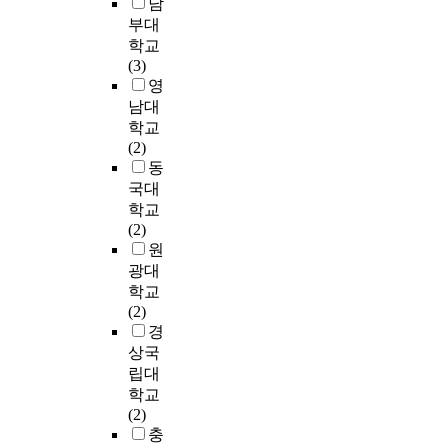
E
test and post-test
한
남
각
회
프
다
측
로
x
Means. Reviewing the
경
적
부대
,
로
통
정
그
e
results; First, the
도
통
총
학교
그
계
하
램
r
power indicated
에
증
1
(3)
램
적
였
전
c
significant difference
서
강
3
영
형
으
다
,
i
only in the
중
도
주
남대
태
로
.
후
s
participants of twelve-
등
비
에
학교
로
유
복
사
e
week composite
도
율
걸
(2)
처
의
합
이
G
program at the a=.001
의
척
쳐
동
치
하
운
에
r
level of significance.
인
도
운
한
국대
게
동
유
o
And the participants
지
(
동
집
학교
증
프
의
u
of free playing
기
V
프
단
(2)
가
로
한
p
activity group
능
A
로
5
원
하
그
차
,
indicated no
을
S
그
명
광대
였
램
이
C
significant difference.
가
)
램
(
학교
다
수
(
E
Second, the muscular
진
,
을
G
(2)
(
행
p
G
endurance revealed
치
휴
이
2
경
p
전
<
)
significant disparity
매
대
용
)
상국
<
․
.
,
in the participants of
노
용
하
,
립대
.
후
0
자
twelve-week
인
역
여
운
학교
0
신
1
세
combined bodily
2
량
평
동
(2)
5
체
)
교
program at the a=.001
4
계
가
을
충
)
구
가
육
level of significance,
명
(
하
시