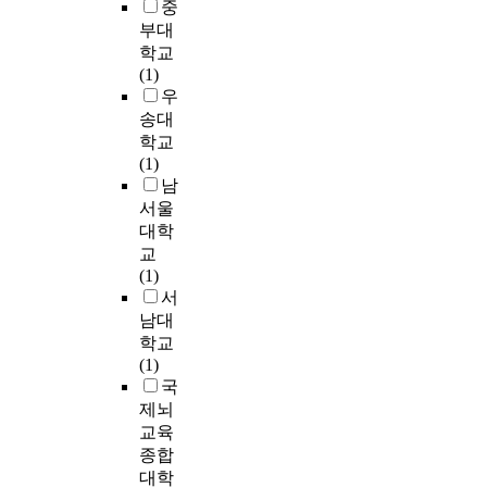
중
동
의
교
s
후
고
안
으
부대
에
혈
육
a
그
,
은
며
학교
서
중
과
b
리
각
2
통
(1)
실
지
운
i
고
그
분
계
우
험
질
동
l
연
룹
간
적
송대
집
모
프
i
구
간
운
으
단
학교
든
로
t
시
비
동
로
이
(1)
항
그
y
작
교
을
유
공
남
목
램
I
8
는
진
의
받
서울
에
을
n
주
만
행
한
기
서
병
대학
d
후
휘
하
차
를
통
행
교
e
에
트
였
이
제
계
한
(1)
x
인
니
고
가
외
적
집
서
,
지
검
1
있
한
으
단
N
남대
기
정
개
었
공
로
에
D
능
학교
(
월
다
던
유
서
I
,
(1)
M
이
(
지
의
운
)
일
국
a
후
p
기
한
동
,
상
n
제뇌
부
<
,
차
프
고
생
n
터
교육
.
공
이
로
유
활
-
는
종합
0
튀
가
그
수
동
W
3
대학
5