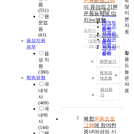
운동프로그램
로
정확도
음
많
이 유아의 기본
순
(551)
10개씩 출력
내림차순
이
운동능력에 미
인기도
원
본
치는 영향
순
조회
문없
10개씩
자
연도순
음
출력
조윤신
료
제목순
(63)
20개씩
전남대학교 교육
저자순
음성지원
대학원
출력
발행기
유무
2012
국내석사
30개씩
관순
활
음
출력
용
성 지
50개씩
원문보기
도
원
출력
높
(380)
100개씩
목차검
본
학위유형
은
색조회
출력
연
자
국
구
음성듣
료
내석
는
기
사
놀
(469)
이
국
운
내박
동
2
복합
운동프로
사
프
그램
에 참여한
(144)
로
중년여성의 신
해