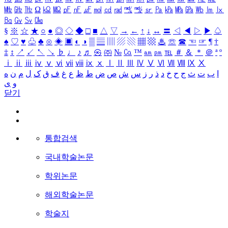
㎒
㎓
㎔
Ω
㏀
㏁
㎊
㎋
㎌
㏖
㏅
㎭
㎮
㎯
㏛
㎩
㎪
㎫
㎬
㏝
㏐
㏓
㏃
㏉
㏜
㏆
§
※
☆
★
○
●
◎
◇
◆
□
■
△
▽
→
←
↑
↓
↔
〓
◁
◀
▷
▶
♤
♠
♡
♥
♧
♣
⊙
◈
▣
◐
◑
▒
▤
▥
▨
▧
▦
▩
♨
☏
☎
☜
☞
¶
†
‡
↕
↗
↙
↖
↘
♭
♩
♪
♬
㉿
㈜
№
㏇
™
㏂
㏘
℡
＃
＆
＊
＠
ª
º
ⅰ
ⅱ
ⅲ
ⅳ
ⅴ
ⅵ
ⅶ
ⅷ
ⅸ
ⅹ
Ⅰ
Ⅱ
Ⅲ
Ⅳ
Ⅴ
Ⅵ
Ⅶ
Ⅷ
Ⅸ
Ⅹ
ا
ب
ت
ث
ج
ح
خ
د
ذ
ر
ز
س
ش
ص
ض
ط
ظ
ع
غ
ف
ق
ک
ل
م
ن
ه
و
ی
닫기
통합검색
국내학술논문
학위논문
해외학술논문
학술지