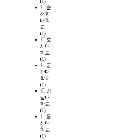
두
행
(1)
-
을
제
운
질
이
개
하
순
검
이
집
동
의
에
척
였
정
천향
용
단
프
비
는
추
다
(
하
대학
은
로
교
유
각
.
P
여
교
어
그
에
의
,
연
a
서
(1)
깨
램
서
한
어
구
i
킷
호
에
후
는
차
깨
군
r
트
서대
서
기
프
이
각
과
e
레
기
학교
본
로
가
,
대
d
이
울
(1)
운
그
없
경
조
t
닝
기
군
동
램
었
부
군
-
을
수
산대
능
수
다
장
은
t
실
치
학교
력
행
.
애
연
e
시
가
(1)
의
군
3
지
구
s
하
증
강
하
과
)
수
전
t
였
가
남대
위
비
골
(
,
)
으
한
학교
요
수
격
N
연
으
며
것
(1)
인
행
근
e
구
로
,
으
동
인
군
량
c
시
실
1
로
신대
조
두
은
k
작
시
개
나
학교
작
그
영
D
4
하
월
타
(1)
운
룹
양
i
주
였
동
났