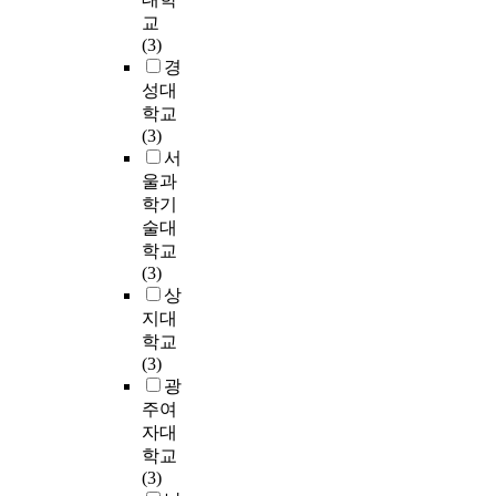
형
석
다
으
children who were
4
회
영
램
교
잡
기
.
며
fifth graders at Seoul
월
,
(
형
(3)
기
기
1
,
○○ Elementary School
2
회
1
태
경
를
,
.
집
located in Gingham
8
당
9
로
성대
제
혈
신
단
Area, Seoul, as the
일
4
9
처
학교
외
중
체
은
subjects of this study.
까
0
7
치
(3)
한
지
조
비
For the comparison
지
분
)
한
서
평
질
성
대
group, free playing
경
운
이
집
울과
균
농
1
면
activity was executed
기
동
수
단
학기
대
도
)
복
and for the controlled
도
을
정
5
술대
걷
는
체
합
group, twelve-week
용
수
한
명
기
학교
혈
중
운
combined exercise
인
행
자
(
,
(3)
액
은
동
program was
시
하
기
G
구
상
자
두
군
executed. I processed
소
였
효
1
르
지대
동
집
(
the collected data
재
다
능
)
기
분
단
학교
C
using SPSS program
O
.
감
과
가
석
모
(3)
o
and calculated
O
측
설
수
실
기
두
광
m
descriptive values.
병
정
문
동
험
를
에
주여
p
Using T-test, I testified
원
도
지
적
처
사
서
l
자대
the level of
에
구
를
인
치
용
운
e
significance regarding
입
학교
는
주
운
전
하
동
x
the gap between pre-
원
(3)
시
3
동
보
여
프