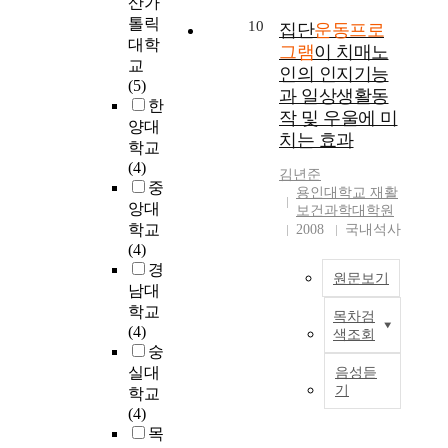
프
산가
초 체력 증진에 미치
조
에
할
조
수
리
로
는 효과를 규명하는
톨릭
군
미
10
수
집단
운동프로
작
행
고
그
데 목적이 있다. 이러
1
대학
치
있
그램
이 치매노
운
군
영
램
한 목적을 달성하기
5
는
교
는
인의 인지기능
동
의
양
과
위하여 서울 강남구
명
영
(5)
능
과 일상생활동
(
대
교
자
에 위치한 서울○○초
으
향
한
동
작 및 우울에 미
공
상
육
세
등학교 5학년 남자 비
로
을
양대
적
던
치는 효과
자
과
교
만학생 30명을 대상
총
규
학교
인
지
들
운
육
으로 비교집단은 자
3
명
(4)
운
김년준
기
은
동
이
유 놀이 활동을 실시
0
하
중
동
용인대학교 재활
,
하
프
전
하고 실험집단은 12
명
고
형
앙대
보건과학대학원
공
루
로
방
주간 복합운동프로그
을
자
태
학교
2008
국내석사
받
1
그
머
램을 실시하였다 수
무
하
로
(4)
기
시
램
리
집된 자료는 SPSS 프
작
는
나
경
,
원문보기
간
병
자
로그램을 이용하여
위
데
누
남대
공
씩
행
세
기술직 통계치를 산
로
있
어
학교
목차검
튀
주
집
와
출하고 t 검증 방법을
본
나
다
시
(4)
색조회
겨
5
단
둥
이용하여 사전검사와
연
누
.
행
숭
잡
회
(
근
사후검사 평균치 간
구
어
하
실대
음성듣
기
,
n
어
의 차이에 대한 통계
는
배
본
였
기
학교
)
6
=
깨
적 유의도를 검증하
치
치
연
다
(4)
의
주
1
자
였다. 검증 결과, 첫째,
매
하
구
.
목
변
간
0
세
순발력은 12주간의
노
였
를
연