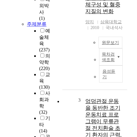
그
체구성 및 혈중
외박
램
지질의 변화
사
이
(1)
유
양지
삼육대학교
주제분류
아
2010
국내석사
예
의
술체
기
원문보기
본
육
운
(237)
목차검
동
의
본
색조회
능
약학
연
력
(220)
구
음성듣
에
교
는
기
미
중
육
치
년
(130)
는
여
사
영
성
회과
3
엉덩관절 운동
향
을
학
을 동반한 조기
을
대
(32)
운동치료 프로
규
상
기
그램이 무릎관
명
으
타
절 전치환술 초
하
로
(14)
기 환자의 근력,
기
복
공