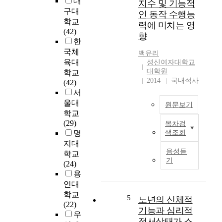
대
지수 및 기능적
램
중
인
구대
을
인 동작 수행능
지
하
학교
주
질
력에 미치는 영
여
(42)
3
에
향
무
한
회
미
릎
국체
8
치
백유리
관
육대
주
성신여자대학교
는
절
대학원
간
학교
영
전
2014
국내석사
실
(42)
향
치
시
서
을
환
하
울대
알
술
원문보기
였
아
학교
을
다
보
(29)
목차검
시
논
.
고
명
색조회
행
문
통
자
지대
한
개
계
음성듣
시
학교
초
요
기
방
행
(24)
기
본
법
하
용
환
연
은
였
인대
자
구
대
다
들
학교
에
5
노년의 신체적
응
.
에
(22)
서
기능과 심리적
t
연
게
우
는
정서상태가 스
-
구