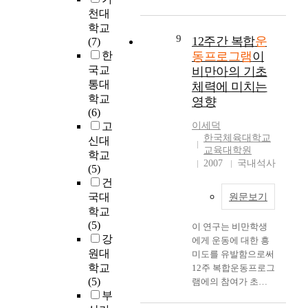
구
.
여
주
한
적
동
천대
르
복
성
간
6
은
형
학교
기
합
을
의
5
주
태
9
12주간 복합
운
(7)
)
운
대
비
세
부
인
한
동프로그램
이
,
동
상
대
이
들
기
국교
비만아의 기초
이
프
으
면
상
의
구
통대
체력에 미치는
동
로
로
실
의
복
를
학교
운
영향
그
운
시
환
합
사
(6)
동
램
동
간
자
운
용
고
이세덕
(
은
프
경
를
동
하
한국체육대학교
신대
앵
6
로
추
대
프
는
교육대학원
학교
금
주
그
부
상
로
운
2007
국내석사
(5)
질
의
램
및
으
그
동
건
,
기
집
어
로
램
과
점
국대
원문보기
간
단
깨
실
참
스
프
학교
으
(
안
험
여
스
하
(5)
로
n
정
이 연구는 비만학생
군
가
로
기
강
이
=
화
에게 운동에 대한 흥
1
자
신
,
루
1
원대
복
미도를 유발함으로써
5
기
체
스
어
0
학교
합
12주 복합운동프로그
명
효
를
킵
졌
)
(5)
운
램에의 참여가 초등
,
능
조
)
으
,
부
동
학교 비만 학생의 기
대
감
절
,
며
그