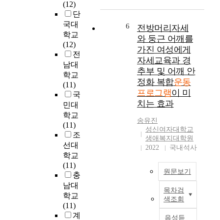
(12)
<
두
근
,
단
.
본
력
통
국대
0
인
6
전방머리자세
,
증
5
학교
의
균
와 둥근 어깨를
정
로
(12)
의
형
가진 여성에게
도
설
전
사
,
,
자세교육과 경
정
남대
표
보
기
추부 및 어깨 안
하
시
학교
행
능
정화 복합
운동
였
를
(11)
에
적
프로그램
이 미
다
통
국
미
인
치는 효과
.
해
민대
치
동
놀
연
학교
는
작
송유진
이
구
(11)
효
수
성신여자대학교
운
에
조
과
행
생애복지대학원
동
동
선대
를
능
2022
국내석사
프
의
알
학교
력
로
하
아
(11)
에
그
원문보기
였
보
충
미
램
고
기
남대
치
목차검
전
,
본
위
학교
는
색조회
,
연
연
하
(11)
영
놀
구
구
여
계
향
음성듣