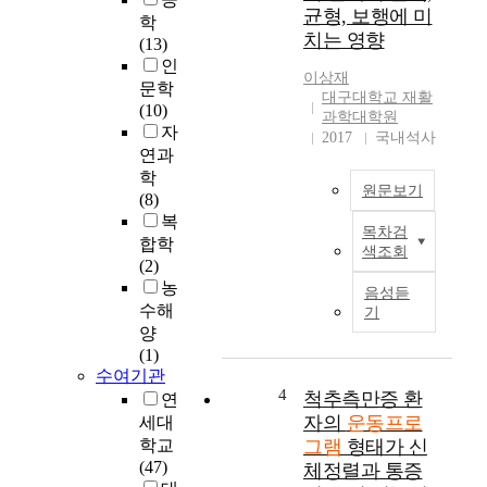
균형, 보행에 미
위
합
학
하
치는 영향
운
(13)
여
동
인
이상재
만
프
문학
대구대학교 재활
3
로
(10)
과학대학원
-
그
자
2017
국내석사
5
램
연과
세
을
학
유
적
원문보기
(8)
아
용
복
를
목차검
하
본
합학
색조회
대
여
연
(2)
상
그
구
농
음성듣
으
운
는
수해
기
로
동
퇴
양
놀
이
행
(1)
이
신
성
수여기관
운
체
관
4
척추측만증 환
연
동
구
절
자의
운동프로
세대
프
성
염
학교
그램
형태가 신
로
및
으
(47)
체정렬과 통증
그
혈
로