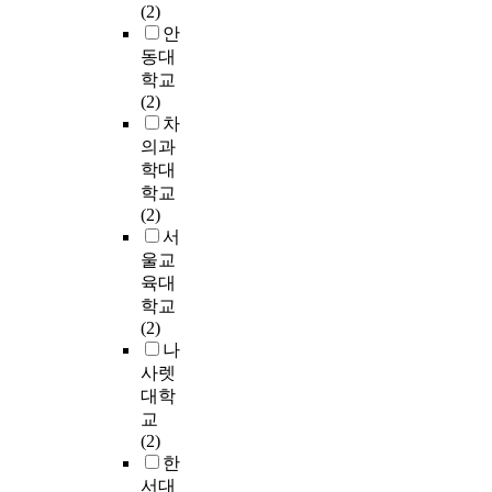
력
I
차
u
participants of twelve-
조
,
박
(2)
은
의
항
이
p
week combined
군
1
스
안
1
하
목
가
,
athletic program at the
두
0
등
동대
회
위
에
없
P
a=.001 level of
집
미
을
6
학교
요
서
었
E
significance, and in
단
터
이
0
(2)
인
통
다
G
the participant of
으
걷
용
분
차
인
계
.
)
liberal amusement
로
기
하
,
의과
이
적
2
,
activity group at the
나
검
여
주
학대
동
으
)
대
a=.023 level of
누
사
개
3
학교
운
로
체
조
significance showed
어
(
인
회
(2)
동
유
질
군
significant disparity.
연
1
의
,
서
에
의
량
(
Reviewing the above
구
0
신
4
울교
서
한
지
C
results, while the
를
M
체
주
육대
실
차
수
o
group carried out free
진
W
적
간
학교
험
이
(
n
playing activity
행
T
특
운
(2)
집
가
B
t
program indicated
하
)
성
동
나
단
있
M
r
meaningful
였
를
및
을
사렛
이
었
I
o
significance in the
다
사
체
시
대학
앵
고
)
l
muscular endurance
.
용
력
행
교
금
(
는
G
and the cardiovascular
연
하
을
하
(2)
질
p
두
r
endurance, the group
구
였
고
였
한
,
<
집
o
carried out complex
군
다
려
다
점
서대
.
단
u
athletic activity
은
.
하