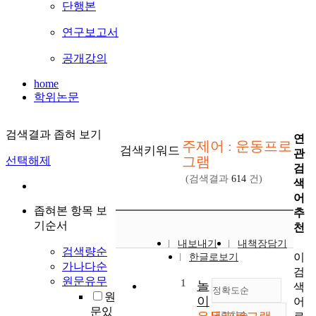
단행본
연구보고서
공개강의
home
학위논문
검색결과 좁혀 보기
연
주제어 : 운동프로
검색키워드
관
그램
선택해제
검
(검색결과
614
건)
색
어
좁혀본 항목 보
추
기순서
천
내보내기
내책장담기
검색량순
이
한글로보기
가나다순
검
원문유무
1
놀
색
정확도순
원
이
어
문있
내림차순