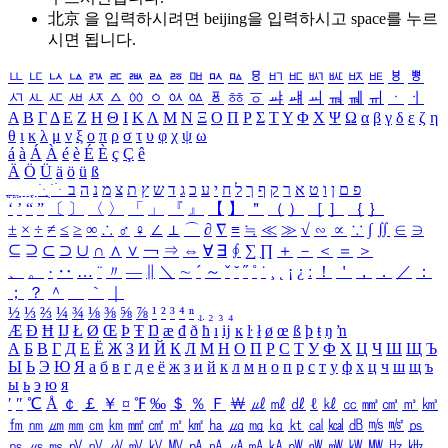
北京 을 입력하시려면
beijing
을 입력하시고 space를 누르
시면 됩니다.
ㅥ
ㅦ
ㅧ
ㅨ
ㅩ
ㅪ
ㅫ
ㅬ
ㅭ
ㅮ
ㅯ
ㅰ
ㅱ
ㅲ
ㅳ
ㅴ
ㅵ
ㅶ
ㅷ
ㅸ
ㅹ
ㅺ
ㅻ
ㅼ
ㅽ
ㅾ
ㅿ
ㆀ
ㆁ
ㆂ
ㆃ
ㆄ
ㆅ
ㆆ
ㆇ
ㆈ
ㆉ
ㆊ
ㆋ
ㆌ
ㆍ
ㆎ
Α
Β
Γ
Δ
Ε
Ζ
Η
Θ
Ι
Κ
Λ
Μ
Ν
Ξ
Ο
Π
Ρ
Σ
Τ
Υ
Φ
Χ
Ψ
Ω
α
β
γ
δ
ε
ζ
η
θ
ι
κ
λ
μ
ν
ξ
ο
π
ρ
σ
τ
υ
φ
χ
ψ
ω
á
à
Á
À
é
è
É
È
ç
Ç
ê
Ä
Ö
Ü
ä
ö
ü
ß
ְ
ֳ
ֲ
ֱ
ָ
ַ
ֵ
ֶ
ִ
ֹ
ּ
ֻ
ׂ
ׁ
ּ
ב
ה
נ
מ
צ
ת
ץ
ש
ד
ג
כ
ע
י
ח
ל
ך
ף
ק
ר
א
ט
ו
ן
ם
פ
‘
’
“
”
〔
〕
〈
〉
「
」
『
』
【
】
＂
（
）
［
］
｛
｝
±
×
÷
≠
≤
≥
∞
∴
♂
♀
∠
⊥
⌒
∂
∇
≡
≒
≪
≫
√
∽
∝
∵
∫
∬
∈
∋
⊆
⊇
⊂
⊃
∪
∩
∧
∨
￢
⇒
⇔
∀
∃
∮
∑
∏
＋
－
＜
＝
＞
、
。
·
‥
…
¨
〃
―
∥
＼
∼
´
～
ˇ
˘
˝
˚
˙
¸
˛
¡
¿
ː
！
＇
，
．
／
：
；
？
＾
＿
｀
｜
½
⅓
⅔
¼
¾
⅛
⅜
⅝
⅞
¹
²
³
⁴
ⁿ
₁
₂
₃
₄
Æ
Ð
Ħ
Ĳ
Ł
Ø
Œ
Þ
Ŧ
Ŋ
æ
đ
ð
ħ
ı
ĳ
ĸ
ŀ
ł
ø
œ
ß
þ
ŧ
ŋ
ŉ
А
Б
В
Г
Д
Е
Ё
Ж
З
И
Й
К
Л
М
Н
О
П
Р
С
Т
У
Ф
Х
Ц
Ч
Ш
Щ
Ъ
Ы
Ь
Э
Ю
Я
а
б
в
г
д
е
ё
ж
з
и
й
к
л
м
н
о
п
р
с
т
у
ф
х
ц
ч
ш
щ
ъ
ы
ь
э
ю
я
′
″
℃
Å
￠
￡
￥
¤
℉
‰
＄
％
Ｆ
￦
㎕
㎖
㎗
ℓ
㎘
㏄
㎣
㎤
㎥
㎦
㎙
㎚
㎛
㎜
㎝
㎞
㎟
㎠
㎡
㎢
㏊
㎍
㎎
㎏
㏏
㎈
㎉
㏈
㎧
㎨
㎰
㎱
㎲
㎳
㎴
㎵
㎶
㎷
㎸
㎹
㎀
㎁
㎂
㎃
㎄
㎺
㎻
㎽
㎾
㎿
㎐
㎑