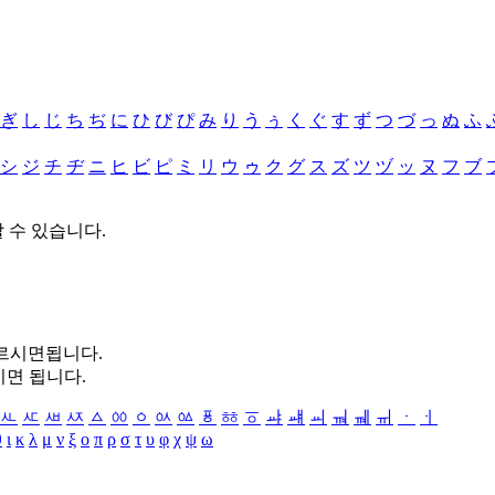
ぎ
し
じ
ち
ぢ
に
ひ
び
ぴ
み
り
う
ぅ
く
ぐ
す
ず
つ
づ
っ
ぬ
ふ
シ
ジ
チ
ヂ
ニ
ヒ
ビ
ピ
ミ
リ
ウ
ゥ
ク
グ
ス
ズ
ツ
ヅ
ッ
ヌ
フ
ブ
할 수 있습니다.
누르시면됩니다.
시면 됩니다.
ㅻ
ㅼ
ㅽ
ㅾ
ㅿ
ㆀ
ㆁ
ㆂ
ㆃ
ㆄ
ㆅ
ㆆ
ㆇ
ㆈ
ㆉ
ㆊ
ㆋ
ㆌ
ㆍ
ㆎ
θ
ι
κ
λ
μ
ν
ξ
ο
π
ρ
σ
τ
υ
φ
χ
ψ
ω