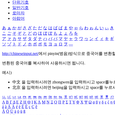
단위기호
일반기호
로마자
아랍어
あ
ぁ
か
が
さ
ざ
た
だ
な
は
ば
ぱ
ま
や
ゃ
ら
わ
ゎ
ん
い
ぃ
き
こ
ご
そ
ぞ
と
ど
の
ほ
ぼ
ぽ
も
よ
ょ
ろ
を
ア
ァ
カ
サ
ザ
タ
ダ
ナ
ハ
バ
パ
マ
ヤ
ャ
ラ
ワ
ヮ
ン
イ
ィ
キ
ギ
ソ
ゾ
ト
ド
ノ
ホ
ボ
ポ
モ
ヨ
ョ
ロ
ヲ
―
http://chineseinput.net/
에서 pinyin(병음)방식으로 중국어를 변환
변환된 중국어를 복사하여 사용하시면 됩니다.
예시)
中文 을 입력하시려면
zhongwen
을 입력하시고 space를
北京 을 입력하시려면
beijing
을 입력하시고 space를 누르
ㅥ
ㅦ
ㅧ
ㅨ
ㅩ
ㅪ
ㅫ
ㅬ
ㅭ
ㅮ
ㅯ
ㅰ
ㅱ
ㅲ
ㅳ
ㅴ
ㅵ
ㅶ
ㅷ
ㅸ
ㅹ
ㅺ
Α
Β
Γ
Δ
Ε
Ζ
Η
Θ
Ι
Κ
Λ
Μ
Ν
Ξ
Ο
Π
Ρ
Σ
Τ
Υ
Φ
Χ
Ψ
Ω
α
β
γ
δ
ε
ζ
η
á
à
Á
À
é
è
É
È
ç
Ç
ê
Ä
Ö
Ü
ä
ö
ü
ß