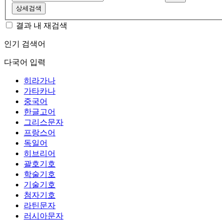
상세검색
결과 내 재검색
인기 검색어
다국어 입력
히라가나
가타카나
중국어
한글고어
그리스문자
프랑스어
독일어
히브리어
괄호기호
학술기호
기술기호
첨자기호
라틴문자
러시아문자