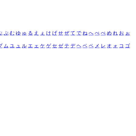
ぶ
ぷ
む
ゆ
ゅ
る
え
ぇ
け
げ
せ
ぜ
て
で
ね
へ
べ
ぺ
め
れ
お
ぉ
プ
ム
ユ
ュ
ル
エ
ェ
ケ
ゲ
セ
ゼ
テ
デ
ヘ
ベ
ペ
メ
レ
オ
ォ
コ
ゴ