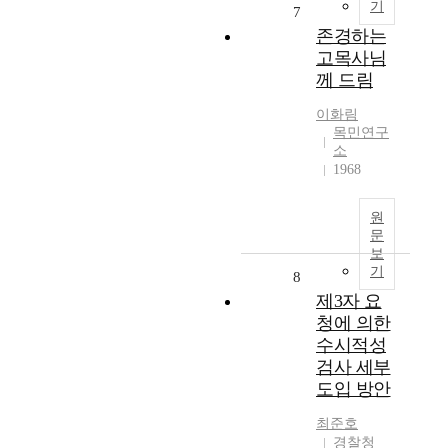
기
7
존경하는
고목사님
께 드림
이화림
목민연구
소
1968
원
문
보
기
8
제3자 요
청에 의한
수시적성
검사 세부
도입 방안
최준호
경찰청