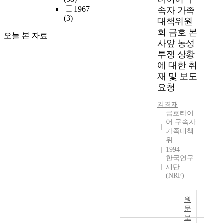
1967
속자 가족
(3)
대책위원
회 금호 본
오늘 본 자료
사앞 농성
투쟁 상황
에 대한 취
재 및 보도
요청
김경재
금호타이
어 구속자
가족대책
위
1994
한국연구
재단
(NRF)
원
문
보