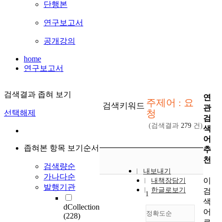
단행본
연구보고서
공개강의
home
연구보고서
검색결과 좁혀 보기
연
주제어 : 요
검색키워드
관
청
선택해제
검
(검색결과
279
건)
색
어
좁혀본 항목 보기순서
추
천
검색량순
내보내기
가나다순
이
내책장담기
발행기관
한글로보기
검
1
색
dCollection
어
정확도순
(228)