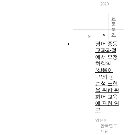
2020
원
문
보
기
9
영어 중등
교과과정
에서 요청
화행의
‘상용어
구’와 공
손성 표현
을 위한 완
화어 교육
에 관한 연
구
양은미
한국연구
재단