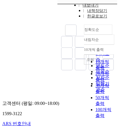
내보내기
내책장담기
한글로보기
정확도순
내림차순
정확도
순
10개씩 출력
내림차순
인기도
순
조회
10개씩
연도순
출력
제목순
20개씩
저자순
출력
발행기
30개씩
관순
출력
50개씩
고객센터 (평일: 09:00~18:00)
출력
100개씩
1599-3122
출력
ARS 번호안내