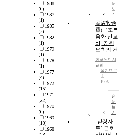
1988
문
(6)
보
1987
기
5
(1)
民族牧會
1985
費(구조복
(2)
음화 선교
1982
비) 지원
(1)
1979
요청의 건
(1)
한국목민선
1978
교회
(1)
목민연구
1977
소
(4)
1996
1972
(15)
1971
원
(22)
문
1970
보
(6)
기
6
1969
[낱장자
(18)
료] 금호
1968
타이어 구
(58)