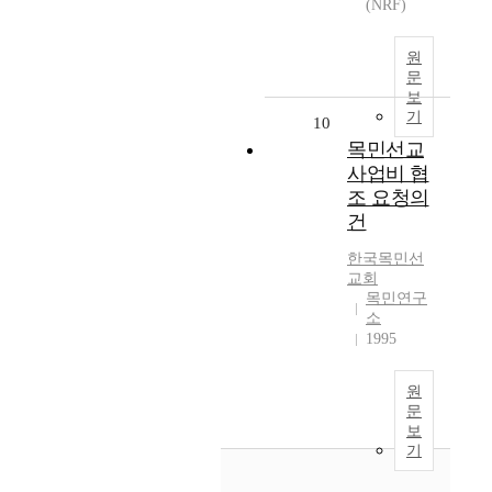
(NRF)
원
문
보
기
10
목민선교
사업비 협
조 요청의
건
한국목민선
교회
목민연구
소
1995
원
문
보
기