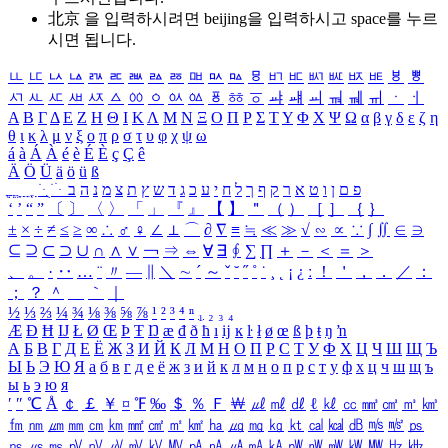
北京 을 입력하시려면
beijing
을 입력하시고 space를 누르
시면 됩니다.
ㅥ
ㅦ
ㅧ
ㅨ
ㅩ
ㅪ
ㅫ
ㅬ
ㅭ
ㅮ
ㅯ
ㅰ
ㅱ
ㅲ
ㅳ
ㅴ
ㅵ
ㅶ
ㅷ
ㅸ
ㅹ
ㅺ
ㅻ
ㅼ
ㅽ
ㅾ
ㅿ
ㆀ
ㆁ
ㆂ
ㆃ
ㆄ
ㆅ
ㆆ
ㆇ
ㆈ
ㆉ
ㆊ
ㆋ
ㆌ
ㆍ
ㆎ
Α
Β
Γ
Δ
Ε
Ζ
Η
Θ
Ι
Κ
Λ
Μ
Ν
Ξ
Ο
Π
Ρ
Σ
Τ
Υ
Φ
Χ
Ψ
Ω
α
β
γ
δ
ε
ζ
η
θ
ι
κ
λ
μ
ν
ξ
ο
π
ρ
σ
τ
υ
φ
χ
ψ
ω
á
à
Á
À
é
è
É
È
ç
Ç
ê
Ä
Ö
Ü
ä
ö
ü
ß
ְ
ֳ
ֲ
ֱ
ָ
ַ
ֵ
ֶ
ִ
ֹ
ּ
ֻ
ׂ
ׁ
ּ
ב
ה
נ
מ
צ
ת
ץ
ש
ד
ג
כ
ע
י
ח
ל
ך
ף
ק
ר
א
ט
ו
ן
ם
פ
‘
’
“
”
〔
〕
〈
〉
「
」
『
』
【
】
＂
（
）
［
］
｛
｝
±
×
÷
≠
≤
≥
∞
∴
♂
♀
∠
⊥
⌒
∂
∇
≡
≒
≪
≫
√
∽
∝
∵
∫
∬
∈
∋
⊆
⊇
⊂
⊃
∪
∩
∧
∨
￢
⇒
⇔
∀
∃
∮
∑
∏
＋
－
＜
＝
＞
、
。
·
‥
…
¨
〃
―
∥
＼
∼
´
～
ˇ
˘
˝
˚
˙
¸
˛
¡
¿
ː
！
＇
，
．
／
：
；
？
＾
＿
｀
｜
½
⅓
⅔
¼
¾
⅛
⅜
⅝
⅞
¹
²
³
⁴
ⁿ
₁
₂
₃
₄
Æ
Ð
Ħ
Ĳ
Ł
Ø
Œ
Þ
Ŧ
Ŋ
æ
đ
ð
ħ
ı
ĳ
ĸ
ŀ
ł
ø
œ
ß
þ
ŧ
ŋ
ŉ
А
Б
В
Г
Д
Е
Ё
Ж
З
И
Й
К
Л
М
Н
О
П
Р
С
Т
У
Ф
Х
Ц
Ч
Ш
Щ
Ъ
Ы
Ь
Э
Ю
Я
а
б
в
г
д
е
ё
ж
з
и
й
к
л
м
н
о
п
р
с
т
у
ф
х
ц
ч
ш
щ
ъ
ы
ь
э
ю
я
′
″
℃
Å
￠
￡
￥
¤
℉
‰
＄
％
Ｆ
￦
㎕
㎖
㎗
ℓ
㎘
㏄
㎣
㎤
㎥
㎦
㎙
㎚
㎛
㎜
㎝
㎞
㎟
㎠
㎡
㎢
㏊
㎍
㎎
㎏
㏏
㎈
㎉
㏈
㎧
㎨
㎰
㎱
㎲
㎳
㎴
㎵
㎶
㎷
㎸
㎹
㎀
㎁
㎂
㎃
㎄
㎺
㎻
㎽
㎾
㎿
㎐
㎑