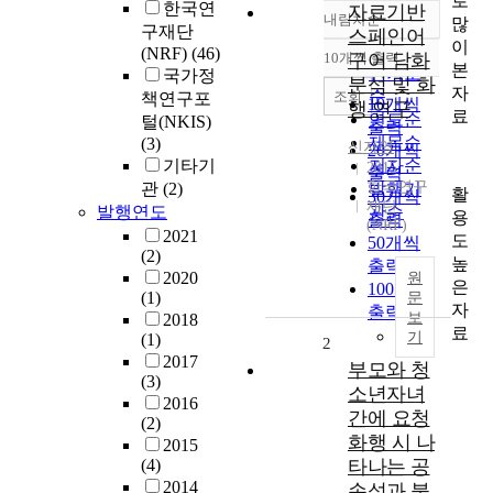
로
한국연
자료기반
내림차순
많
정확도
구재단
스페인어
이
순
(NRF)
(46)
10개씩 출력
구어 담화
내림차순
본
인기도
국가정
분석 및 화
자
순
조회
책연구포
10개씩
행 연구
료
연도순
털(NKIS)
출력
제목순
(3)
신자영
20개씩
기타기
저자순
2015
출력
한국연구
관
(2)
발행기
활
30개씩
재단
발행연도
관순
용
출력
(NRF)
2021
도
50개씩
(2)
높
출력
2020
원
은
100개씩
(1)
문
자
출력
보
2018
료
기
(1)
2
2017
부모와 청
(3)
소년자녀
2016
간에 요청
(2)
화행 시 나
2015
(4)
타나는 공
2014
손성과 불