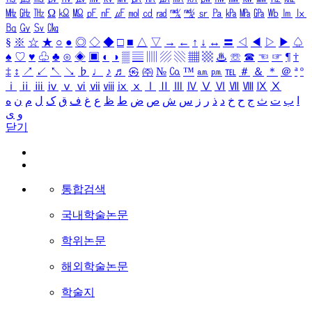
㎒
㎓
㎔
Ω
㏀
㏁
㎊
㎋
㎌
㏖
㏅
㎭
㎮
㎯
㏛
㎩
㎪
㎫
㎬
㏝
㏐
㏓
㏃
㏉
㏜
㏆
§
※
☆
★
○
●
◎
◇
◆
□
■
△
▽
→
←
↑
↓
↔
〓
◁
◀
▷
▶
♤
♠
♡
♥
♧
♣
⊙
◈
▣
◐
◑
▒
▤
▥
▨
▧
▦
▩
♨
☏
☎
☜
☞
¶
†
‡
↕
↗
↙
↖
↘
♭
♩
♪
♬
㉿
㈜
№
㏇
™
㏂
㏘
℡
＃
＆
＊
＠
ª
º
ⅰ
ⅱ
ⅲ
ⅳ
ⅴ
ⅵ
ⅶ
ⅷ
ⅸ
ⅹ
Ⅰ
Ⅱ
Ⅲ
Ⅳ
Ⅴ
Ⅵ
Ⅶ
Ⅷ
Ⅸ
Ⅹ
ا
ب
ت
ث
ج
ح
خ
د
ذ
ر
ز
س
ش
ص
ض
ط
ظ
ع
غ
ف
ق
ک
ل
م
ن
ه
و
ی
닫기
통합검색
국내학술논문
학위논문
해외학술논문
학술지