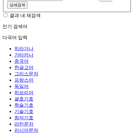
상세검색
결과 내 재검색
인기 검색어
다국어 입력
히라가나
가타카나
중국어
한글고어
그리스문자
프랑스어
독일어
히브리어
괄호기호
학술기호
기술기호
첨자기호
라틴문자
러시아문자