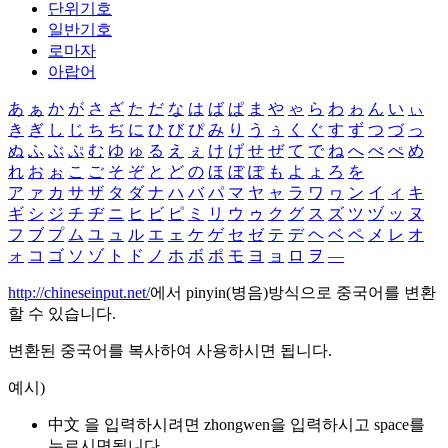
단위기호
일반기호
로마자
아랍어
あ
ぁ
か
が
さ
ざ
た
だ
な
は
ば
ぱ
ま
や
ゃ
ら
わ
ゎ
ん
い
ぃ
き
ぎ
し
じ
ち
ぢ
に
ひ
び
ぴ
み
り
う
ぅ
く
ぐ
す
ず
つ
づ
っ
ぬ
ふ
ぶ
ぷ
む
ゆ
ゅ
る
え
ぇ
け
げ
せ
ぜ
て
で
ね
へ
べ
ぺ
め
れ
お
ぉ
こ
ご
そ
ぞ
と
ど
の
ほ
ぼ
ぽ
も
よ
ょ
ろ
を
ア
ァ
カ
サ
ザ
タ
ダ
ナ
ハ
バ
パ
マ
ヤ
ャ
ラ
ワ
ヮ
ン
イ
ィ
キ
ギ
シ
ジ
チ
ヂ
ニ
ヒ
ビ
ピ
ミ
リ
ウ
ゥ
ク
グ
ス
ズ
ツ
ヅ
ッ
ヌ
フ
ブ
プ
ム
ユ
ュ
ル
エ
ェ
ケ
ゲ
セ
ゼ
テ
デ
ヘ
ベ
ペ
メ
レ
オ
ォ
コ
ゴ
ソ
ゾ
ト
ド
ノ
ホ
ボ
ポ
モ
ヨ
ョ
ロ
ヲ
―
http://chineseinput.net/
에서 pinyin(병음)방식으로 중국어를 변환
할 수 있습니다.
변환된 중국어를 복사하여 사용하시면 됩니다.
예시)
中文 을 입력하시려면
zhongwen
을 입력하시고 space를
누르시면됩니다.