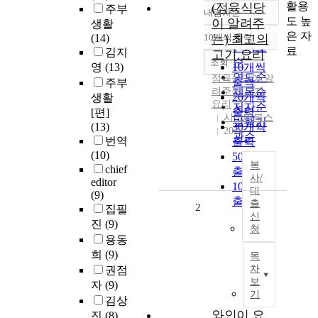
활용
(정육식당
주부
내림차순
정확도
도 높
이 알려주
생활
순
은 자
(14)
10개씩 출력
는) 최고의
내림차순
인기도
료
김지
고기 요리
순
조회
영
(13)
10개씩
연도순
정육식당이 알
출력
주부
려주는 고기
제목순
20개씩
생활
요리
저자순
출력
[편]
시그마북스
발행기
(13)
30개씩
2024
관순
번역
출력
(10)
50개씩
복
chief
출력
사/
editor
100개씩
대
(9)
출력
출
2
집필
신
진
(9)
청
용동
희
(9)
목
차
권점
보
자
(9)
기
김상
와인이 요
진
(8)