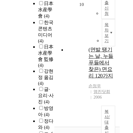
출
日本
10
신
水産學
청
會
(4)
한국
목
콘텐츠
차
미디어
보
(4)
기
日本
(면발 땡기
水産學
는 날, 누들
會 監修
푸들에서
(4)
찾은) 면요
강현
리 120가지
정 옮김
(4)
손정우
글·
영진닷컴
요리·사
2006
진
(4)
방영
복
아
(4)
사/
정다
대
와
(4)
출
신