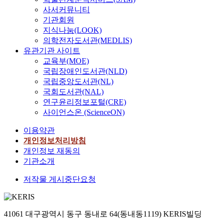
사서커뮤니티
기관회원
지식나눔(LOOK)
의학전자도서관(MEDLIS)
유관기관 사이트
교육부(MOE)
국립장애인도서관(NLD)
국립중앙도서관(NL)
국회도서관(NAL)
연구윤리정보포털(CRE)
사이언스온 (ScienceON)
이용약관
개인정보처리방침
개인정보 재동의
기관소개
저작물 게시중단요청
41061 대구광역시 동구 동내로 64(동내동1119) KERIS빌딩