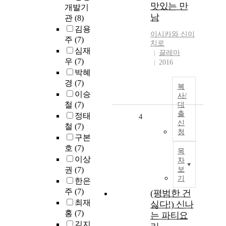
맛있는 만
개발기
남
관
(8)
김용
이시카와 신이
주
(7)
치로
심재
끌레마
우
(7)
2016
박혜
경
(7)
복
이승
사/
철
(7)
대
출
정태
4
신
철
(7)
청
구본
호
(7)
목
이상
차
권
(7)
보
기
한은
주
(7)
(평범한 건
최재
싫다!) 신나
홍
(7)
는 파티요
김지