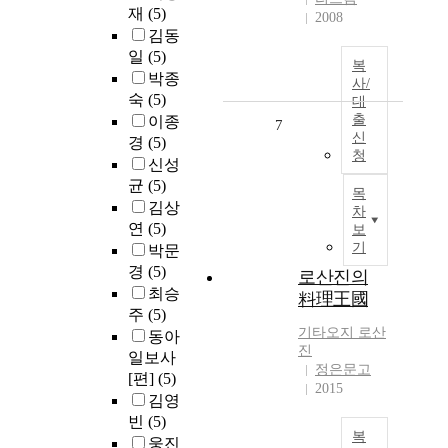
재
(5)
2008
김동
일
(5)
복
박종
사/
숙
(5)
대
출
이종
7
신
경
(5)
청
신성
균
(5)
목
김상
차
연
(5)
보
기
박문
경
(5)
로산진의
최승
料理王國
주
(5)
기타오지 로산
동아
진
일보사
정은문고
[편]
(5)
2015
김영
빈
(5)
복
웅진