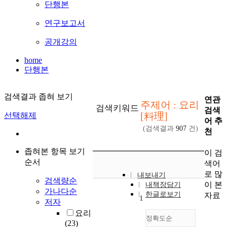
단행본
연구보고서
공개강의
home
단행본
검색결과 좁혀 보기
연관
주제어 : 요리
검색키워드
검색
[料理]
선택해제
어 추
(검색결과
907
건)
천
좁혀본 항목 보기
이 검
순서
색어
로 많
내보내기
검색량순
이 본
내책장담기
가나다순
한글로보기
자료
1
저자
요리
정확도순
(23)