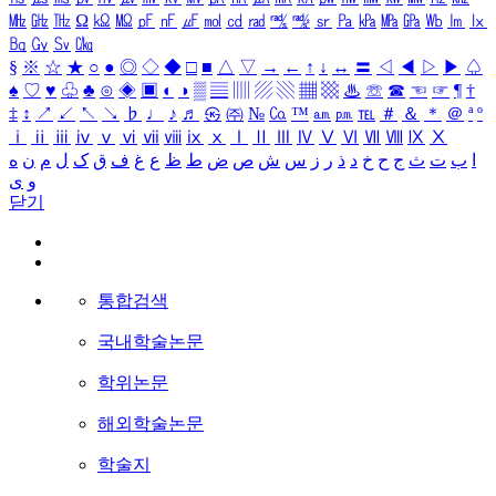
㎒
㎓
㎔
Ω
㏀
㏁
㎊
㎋
㎌
㏖
㏅
㎭
㎮
㎯
㏛
㎩
㎪
㎫
㎬
㏝
㏐
㏓
㏃
㏉
㏜
㏆
§
※
☆
★
○
●
◎
◇
◆
□
■
△
▽
→
←
↑
↓
↔
〓
◁
◀
▷
▶
♤
♠
♡
♥
♧
♣
⊙
◈
▣
◐
◑
▒
▤
▥
▨
▧
▦
▩
♨
☏
☎
☜
☞
¶
†
‡
↕
↗
↙
↖
↘
♭
♩
♪
♬
㉿
㈜
№
㏇
™
㏂
㏘
℡
＃
＆
＊
＠
ª
º
ⅰ
ⅱ
ⅲ
ⅳ
ⅴ
ⅵ
ⅶ
ⅷ
ⅸ
ⅹ
Ⅰ
Ⅱ
Ⅲ
Ⅳ
Ⅴ
Ⅵ
Ⅶ
Ⅷ
Ⅸ
Ⅹ
ا
ب
ت
ث
ج
ح
خ
د
ذ
ر
ز
س
ش
ص
ض
ط
ظ
ع
غ
ف
ق
ک
ل
م
ن
ه
و
ی
닫기
통합검색
국내학술논문
학위논문
해외학술논문
학술지