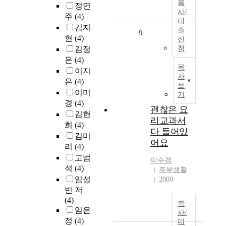
복
정연
사/
주
(4)
대
김지
출
9
현
(4)
신
청
김정
은
(4)
목
이지
차
은
(4)
보
이미
기
경
(4)
괜찮은 요
김현
리교과서
희
(4)
다 들어있
김미
어요
리
(4)
고범
이수경
석
(4)
주부생활
임성
2009
빈 저
(4)
복
임은
사/
정
(4)
대