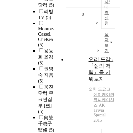
사/
닷컴
(5)
대
리빙
출
8
TV
(5)
신
청
Monroe-
Cassel,
목
Chelsea
차
(5)
보
용동
기
희 옮김
요리 도감 :
(5)
『삶의 저
권명
력』을 키
숙 지음
워보자
(5)
웅진
오치 도요코
닷컴 무
에이케이커
크편집
뮤니케이션
부 [편]
즈 AK
Trivia
(5)
Special
向笠
2015
千惠子
監修
(5)