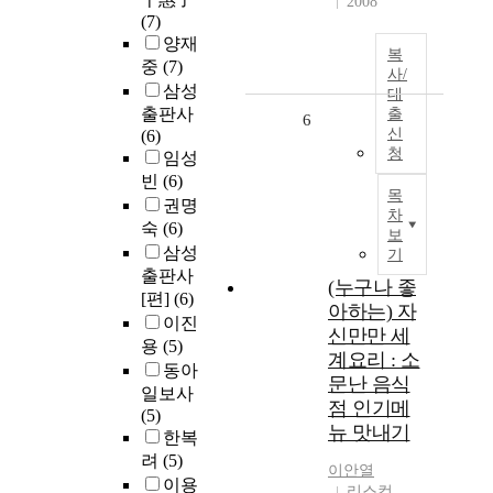
2008
(7)
양재
복
중
(7)
사/
삼성
대
출판사
출
6
신
(6)
청
임성
빈
(6)
목
권명
차
숙
(6)
보
삼성
기
출판사
(누구나 좋
[편]
(6)
아하는) 자
이진
신만만 세
용
(5)
계요리 : 소
동아
문난 음식
일보사
점 인기메
(5)
뉴 맛내기
한복
려
(5)
이안열
이용
리스컴