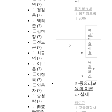
리
연
(7)
웅진씽크빅
정길
웅진씽크빅
용
(7)
2006
백희
준
(7)
복
강현
사/
정
(7)
대
전도
출
5
근
(7)
신
최규
청
덕
(7)
목
이보
차
은
(7)
보
이청
기
욱
(7)
아동요리교
안응
육의 이론
자
(7)
과 실제
송청
락
(7)
전도근
向笠
교육과학사
千惠子