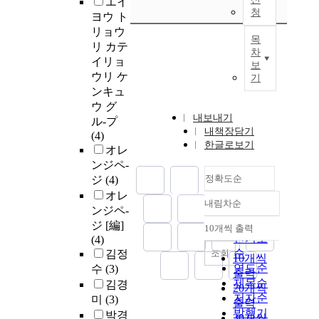
エイ
청
ヨウ ト
リョウ
목
リ カテ
차
イリョ
보
ウリ ケ
기
ンキュ
ウ グ
내보내기
ル-プ
내책장담기
(4)
한글로보기
オレ
ンジペ-
정확도순
ジ
(4)
オレ
내림차순
정확도
ンジペ-
순
ジ [編]
10개씩 출력
내림차순
인기도
(4)
순
조회
김정
10개씩
연도순
수
(3)
출력
제목순
김경
20개씩
저자순
미
(3)
출력
발행기
박경
30개씩