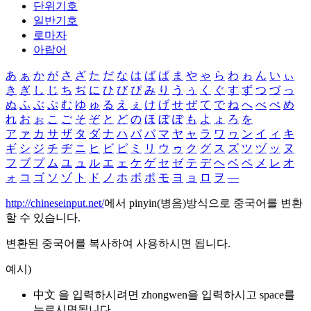
단위기호
일반기호
로마자
아랍어
あ
ぁ
か
が
さ
ざ
た
だ
な
は
ば
ぱ
ま
や
ゃ
ら
わ
ゎ
ん
い
ぃ
き
ぎ
し
じ
ち
ぢ
に
ひ
び
ぴ
み
り
う
ぅ
く
ぐ
す
ず
つ
づ
っ
ぬ
ふ
ぶ
ぷ
む
ゆ
ゅ
る
え
ぇ
け
げ
せ
ぜ
て
で
ね
へ
べ
ぺ
め
れ
お
ぉ
こ
ご
そ
ぞ
と
ど
の
ほ
ぼ
ぽ
も
よ
ょ
ろ
を
ア
ァ
カ
サ
ザ
タ
ダ
ナ
ハ
バ
パ
マ
ヤ
ャ
ラ
ワ
ヮ
ン
イ
ィ
キ
ギ
シ
ジ
チ
ヂ
ニ
ヒ
ビ
ピ
ミ
リ
ウ
ゥ
ク
グ
ス
ズ
ツ
ヅ
ッ
ヌ
フ
ブ
プ
ム
ユ
ュ
ル
エ
ェ
ケ
ゲ
セ
ゼ
テ
デ
ヘ
ベ
ペ
メ
レ
オ
ォ
コ
ゴ
ソ
ゾ
ト
ド
ノ
ホ
ボ
ポ
モ
ヨ
ョ
ロ
ヲ
―
http://chineseinput.net/
에서 pinyin(병음)방식으로 중국어를 변환
할 수 있습니다.
변환된 중국어를 복사하여 사용하시면 됩니다.
예시)
中文 을 입력하시려면
zhongwen
을 입력하시고 space를
누르시면됩니다.