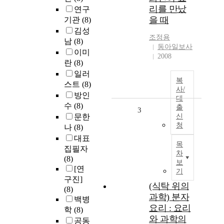
리를 만났
연구
을 때
기관
(8)
김성
조정용
남
(8)
동아일보사
이미
2008
란
(8)
일러
복
스트
(8)
사/
방인
대
수
(8)
출
3
문한
신
청
나
(8)
대표
목
집필자
차
(8)
보
[연
기
구진]
(식탁 위의
(8)
과학) 분자
백병
요리 : 요리
학
(8)
와 과학의
공동