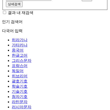
상세검색
결과 내 재검색
인기 검색어
다국어 입력
히라가나
가타카나
중국어
한글고어
그리스문자
프랑스어
독일어
히브리어
괄호기호
학술기호
기술기호
첨자기호
라틴문자
러시아문자