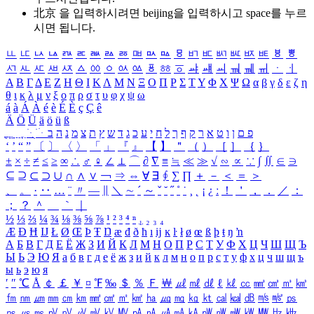
北京 을 입력하시려면
beijing
을 입력하시고 space를 누르
시면 됩니다.
ㅥ
ㅦ
ㅧ
ㅨ
ㅩ
ㅪ
ㅫ
ㅬ
ㅭ
ㅮ
ㅯ
ㅰ
ㅱ
ㅲ
ㅳ
ㅴ
ㅵ
ㅶ
ㅷ
ㅸ
ㅹ
ㅺ
ㅻ
ㅼ
ㅽ
ㅾ
ㅿ
ㆀ
ㆁ
ㆂ
ㆃ
ㆄ
ㆅ
ㆆ
ㆇ
ㆈ
ㆉ
ㆊ
ㆋ
ㆌ
ㆍ
ㆎ
Α
Β
Γ
Δ
Ε
Ζ
Η
Θ
Ι
Κ
Λ
Μ
Ν
Ξ
Ο
Π
Ρ
Σ
Τ
Υ
Φ
Χ
Ψ
Ω
α
β
γ
δ
ε
ζ
η
θ
ι
κ
λ
μ
ν
ξ
ο
π
ρ
σ
τ
υ
φ
χ
ψ
ω
á
à
Á
À
é
è
É
È
ç
Ç
ê
Ä
Ö
Ü
ä
ö
ü
ß
ְ
ֳ
ֲ
ֱ
ָ
ַ
ֵ
ֶ
ִ
ֹ
ּ
ֻ
ׂ
ׁ
ּ
ב
ה
נ
מ
צ
ת
ץ
ש
ד
ג
כ
ע
י
ח
ל
ך
ף
ק
ר
א
ט
ו
ן
ם
פ
‘
’
“
”
〔
〕
〈
〉
「
」
『
』
【
】
＂
（
）
［
］
｛
｝
±
×
÷
≠
≤
≥
∞
∴
♂
♀
∠
⊥
⌒
∂
∇
≡
≒
≪
≫
√
∽
∝
∵
∫
∬
∈
∋
⊆
⊇
⊂
⊃
∪
∩
∧
∨
￢
⇒
⇔
∀
∃
∮
∑
∏
＋
－
＜
＝
＞
、
。
·
‥
…
¨
〃
―
∥
＼
∼
´
～
ˇ
˘
˝
˚
˙
¸
˛
¡
¿
ː
！
＇
，
．
／
：
；
？
＾
＿
｀
｜
½
⅓
⅔
¼
¾
⅛
⅜
⅝
⅞
¹
²
³
⁴
ⁿ
₁
₂
₃
₄
Æ
Ð
Ħ
Ĳ
Ł
Ø
Œ
Þ
Ŧ
Ŋ
æ
đ
ð
ħ
ı
ĳ
ĸ
ŀ
ł
ø
œ
ß
þ
ŧ
ŋ
ŉ
А
Б
В
Г
Д
Е
Ё
Ж
З
И
Й
К
Л
М
Н
О
П
Р
С
Т
У
Ф
Х
Ц
Ч
Ш
Щ
Ъ
Ы
Ь
Э
Ю
Я
а
б
в
г
д
е
ё
ж
з
и
й
к
л
м
н
о
п
р
с
т
у
ф
х
ц
ч
ш
щ
ъ
ы
ь
э
ю
я
′
″
℃
Å
￠
￡
￥
¤
℉
‰
＄
％
Ｆ
￦
㎕
㎖
㎗
ℓ
㎘
㏄
㎣
㎤
㎥
㎦
㎙
㎚
㎛
㎜
㎝
㎞
㎟
㎠
㎡
㎢
㏊
㎍
㎎
㎏
㏏
㎈
㎉
㏈
㎧
㎨
㎰
㎱
㎲
㎳
㎴
㎵
㎶
㎷
㎸
㎹
㎀
㎁
㎂
㎃
㎄
㎺
㎻
㎽
㎾
㎿
㎐
㎑