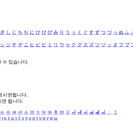
ぎ
し
じ
ち
ぢ
に
ひ
び
ぴ
み
り
う
ぅ
く
ぐ
す
ず
つ
づ
っ
ぬ
ふ
シ
ジ
チ
ヂ
ニ
ヒ
ビ
ピ
ミ
リ
ウ
ゥ
ク
グ
ス
ズ
ツ
ヅ
ッ
ヌ
フ
ブ
할 수 있습니다.
누르시면됩니다.
시면 됩니다.
ㅻ
ㅼ
ㅽ
ㅾ
ㅿ
ㆀ
ㆁ
ㆂ
ㆃ
ㆄ
ㆅ
ㆆ
ㆇ
ㆈ
ㆉ
ㆊ
ㆋ
ㆌ
ㆍ
ㆎ
θ
ι
κ
λ
μ
ν
ξ
ο
π
ρ
σ
τ
υ
φ
χ
ψ
ω