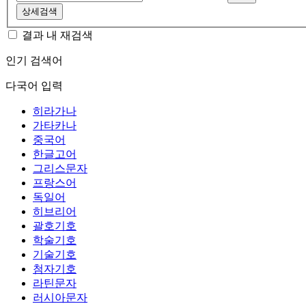
상세검색
결과 내 재검색
인기 검색어
다국어 입력
히라가나
가타카나
중국어
한글고어
그리스문자
프랑스어
독일어
히브리어
괄호기호
학술기호
기술기호
첨자기호
라틴문자
러시아문자