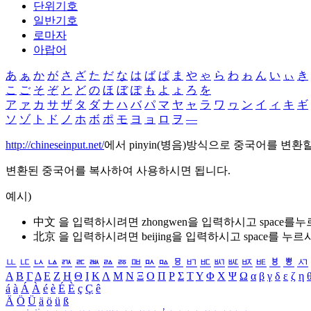
단위기호
일반기호
로마자
아랍어
あ
ぁ
か
が
さ
ざ
た
だ
な
は
ば
ぱ
ま
や
ゃ
ら
わ
ゎ
ん
い
ぃ
き
こ
ご
そ
ぞ
と
ど
の
ほ
ぼ
ぽ
も
よ
ょ
ろ
を
ア
ァ
カ
サ
ザ
タ
ダ
ナ
ハ
バ
パ
マ
ヤ
ャ
ラ
ワ
ヮ
ン
イ
ィ
キ
ギ
ソ
ゾ
ト
ド
ノ
ホ
ボ
ポ
モ
ヨ
ョ
ロ
ヲ
―
http://chineseinput.net/
에서 pinyin(병음)방식으로 중국어를 변환
변환된 중국어를 복사하여 사용하시면 됩니다.
예시)
中文 을 입력하시려면
zhongwen
을 입력하시고 space를
北京 을 입력하시려면
beijing
을 입력하시고 space를 누르
ㅥ
ㅦ
ㅧ
ㅨ
ㅩ
ㅪ
ㅫ
ㅬ
ㅭ
ㅮ
ㅯ
ㅰ
ㅱ
ㅲ
ㅳ
ㅴ
ㅵ
ㅶ
ㅷ
ㅸ
ㅹ
ㅺ
Α
Β
Γ
Δ
Ε
Ζ
Η
Θ
Ι
Κ
Λ
Μ
Ν
Ξ
Ο
Π
Ρ
Σ
Τ
Υ
Φ
Χ
Ψ
Ω
α
β
γ
δ
ε
ζ
η
á
à
Á
À
é
è
É
È
ç
Ç
ê
Ä
Ö
Ü
ä
ö
ü
ß