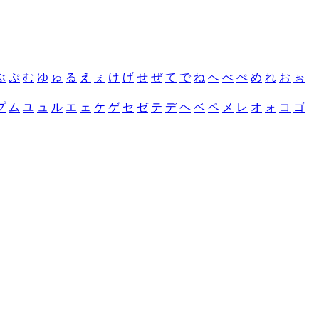
ぶ
ぷ
む
ゆ
ゅ
る
え
ぇ
け
げ
せ
ぜ
て
で
ね
へ
べ
ぺ
め
れ
お
ぉ
プ
ム
ユ
ュ
ル
エ
ェ
ケ
ゲ
セ
ゼ
テ
デ
ヘ
ベ
ペ
メ
レ
オ
ォ
コ
ゴ