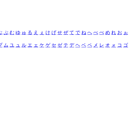
ぶ
ぷ
む
ゆ
ゅ
る
え
ぇ
け
げ
せ
ぜ
て
で
ね
へ
べ
ぺ
め
れ
お
ぉ
プ
ム
ユ
ュ
ル
エ
ェ
ケ
ゲ
セ
ゼ
テ
デ
ヘ
ベ
ペ
メ
レ
オ
ォ
コ
ゴ