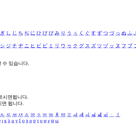
ぎ
し
じ
ち
ぢ
に
ひ
び
ぴ
み
り
う
ぅ
く
ぐ
す
ず
つ
づ
っ
ぬ
ふ
シ
ジ
チ
ヂ
ニ
ヒ
ビ
ピ
ミ
リ
ウ
ゥ
ク
グ
ス
ズ
ツ
ヅ
ッ
ヌ
フ
ブ
할 수 있습니다.
누르시면됩니다.
시면 됩니다.
ㅻ
ㅼ
ㅽ
ㅾ
ㅿ
ㆀ
ㆁ
ㆂ
ㆃ
ㆄ
ㆅ
ㆆ
ㆇ
ㆈ
ㆉ
ㆊ
ㆋ
ㆌ
ㆍ
ㆎ
θ
ι
κ
λ
μ
ν
ξ
ο
π
ρ
σ
τ
υ
φ
χ
ψ
ω