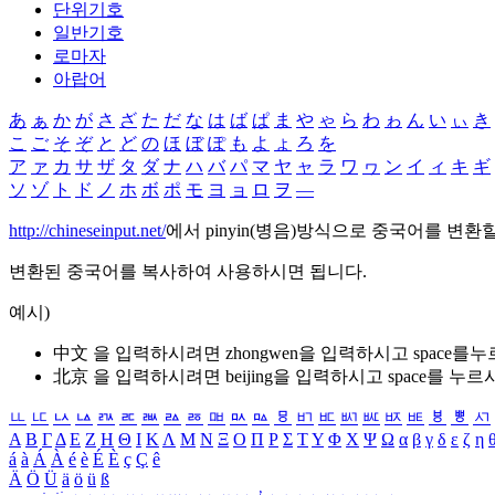
단위기호
일반기호
로마자
아랍어
あ
ぁ
か
が
さ
ざ
た
だ
な
は
ば
ぱ
ま
や
ゃ
ら
わ
ゎ
ん
い
ぃ
き
こ
ご
そ
ぞ
と
ど
の
ほ
ぼ
ぽ
も
よ
ょ
ろ
を
ア
ァ
カ
サ
ザ
タ
ダ
ナ
ハ
バ
パ
マ
ヤ
ャ
ラ
ワ
ヮ
ン
イ
ィ
キ
ギ
ソ
ゾ
ト
ド
ノ
ホ
ボ
ポ
モ
ヨ
ョ
ロ
ヲ
―
http://chineseinput.net/
에서 pinyin(병음)방식으로 중국어를 변환
변환된 중국어를 복사하여 사용하시면 됩니다.
예시)
中文 을 입력하시려면
zhongwen
을 입력하시고 space를
北京 을 입력하시려면
beijing
을 입력하시고 space를 누르
ㅥ
ㅦ
ㅧ
ㅨ
ㅩ
ㅪ
ㅫ
ㅬ
ㅭ
ㅮ
ㅯ
ㅰ
ㅱ
ㅲ
ㅳ
ㅴ
ㅵ
ㅶ
ㅷ
ㅸ
ㅹ
ㅺ
Α
Β
Γ
Δ
Ε
Ζ
Η
Θ
Ι
Κ
Λ
Μ
Ν
Ξ
Ο
Π
Ρ
Σ
Τ
Υ
Φ
Χ
Ψ
Ω
α
β
γ
δ
ε
ζ
η
á
à
Á
À
é
è
É
È
ç
Ç
ê
Ä
Ö
Ü
ä
ö
ü
ß