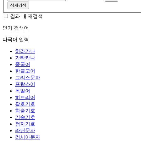
상세검색
결과 내 재검색
인기 검색어
다국어 입력
히라가나
가타카나
중국어
한글고어
그리스문자
프랑스어
독일어
히브리어
괄호기호
학술기호
기술기호
첨자기호
라틴문자
러시아문자