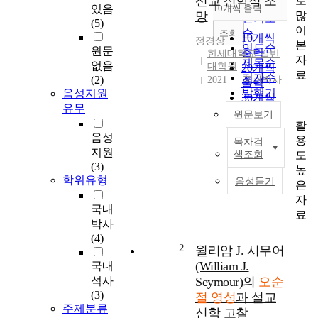
선교 신학적 조
로
순
있음
10개씩 출력
내림차순
많
망
인기도
(5)
이
순
조회
10개씩
정경상
본
연도순
원문
출력
한세대학교 일반
자
제목순
없음
대학원
20개씩
료
저자순
(2)
2021
국내박사
출력
발행기
음성지원
30개씩
관순
유무
출력
원문보기
활
50개씩
음성
용
목차검
출력
본
지원
도
색조회
100개씩
논
(3)
높
출력
문
학위유형
음성듣기
은
은
자
디
국내
료
지
박사
털
(4)
화
2
윌리암 J. 시무어
되
(William J.
국내
어
석사
Seymour)의
오순
가
(3)
절 영성
과 설교
는
주제분류
신학 고찰
사