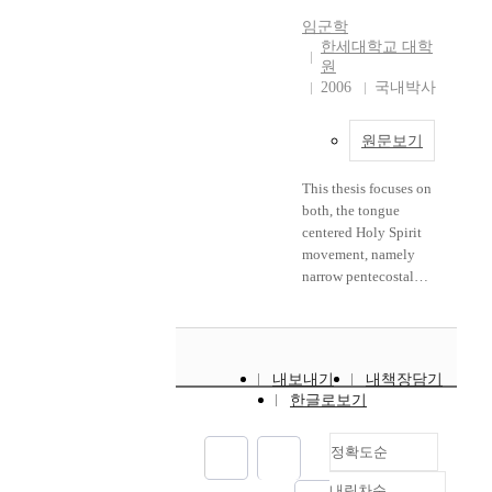
i
척
순
게 아닌가 싶기도 하
r
하
임군학
절
다. 미국 기독교에 있
한세대학교 대학
e
고
영
어서 단 하나의 유력한
원
c
성
성
인종혼합적 조합으로
2006
국내박사
t
장
이
시작한 그들은 당시의
i
시
초
사회적 압력에 고개를
o
키
대
원문보기
숙여야 했고 피부색의
n
기
교
차이로 분열되기도 했
o
위
회
This thesis focuses on
다. 그럼에도 불구하고
f
해
로
both, the tongue
20세기 후반세기 동안
t
우
부
centered Holy Spirit
오순절주의자들이 다
h
리
터
movement, namely
시 한번 교회의 인종
e
가
현
narrow pentecostal
간 단결을 주도할 수
K
운
대
movement and general
있으리라는 여러 가지
o
데
교
Holy Spirit movement,
징후들이 있었다. 같은
r
오
회
namely wide
맥락에서 한국에서 오
e
신
까
pentecostal movement.
순절의 성령운동이 성
a
것
지
내보내기
내책장담기
These movements in
장하는 이유는 한국문
n
이
한글로보기
이
general is called the?
화의 저변에 자리잡고
A
다
어
'Pentecostal
있는 고대 또는 원시
s
.
져
Movement',?which
정확도순
종교적 요소들을 수용
s
교
왔
examines the origin of
하고 변형시켰다. 기독
e
회
음
내림차순