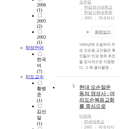
대
오무일
2006
c
뜻
오
한일장신대학교
(1)
e
인
순
한일신학대학원
s
동
절
2005
국내석사
2005
s
시
영
(2)
i
에
성
원문보기
t
그
으
2002
y
리
로
(1)
1964년에 즈음하여 주
a
스
범
작성언어
요 오순절 교단들은 흑
n
도
위
인들의 인권 쟁취 추진
d
의
를
한국
을 공식적으로 지원했
i
명
좁
어
다. 그 해 클리블랜드
m
령
혀
(7)
하나님의 교회는 "그
p
이
이
지도교수
리스도인의 사랑과 인
o
다
를
내는 인종 차별과 혐오
5
r
.
현대 오순절운
선
황병
를 용납할 수 없다"라
t
성
교
동의 영성사 : 여
준
고 선언하는 "인권"에
a
령
신
의도순복음교회
(1)
관한 결의를 채택하였
n
은
학
를 중심으로
다. 이 결의를 이행하
c
하
적
김선
기 위해 하나님의 교회
e
나
으
이영재
일
는 1966년 차별화되어
o
님
로
한세대학교
(1)
있던 "유색인들의 모
f
과
조
2005
국내석사