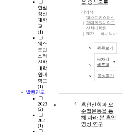
을 중심으로
i
.
한일
s
영
김영석
장신
s
성
웨스트민스터신
대학
t
의
학대학원대학교
u
교
범
신학대학원
d
(1)
위
2023
국내박사
y
가
웨스
i
광
원문보기
s
트민
범
t
스터
위
목차검
o
교
하
신학
색조회
e
회
기
대학
x
의
때
원대
음성듣기
a
개
문
학교
m
척
에
(1)
i
과
연
발행연도
n
성
구
e
장
자
4
2023
흑인신학과 오
t
은
는
(2)
순절운동을 통
h
하
먼
해 바라 본 흑인
e
나
2021
저
영성 연구
(1)
n
님
현
e
의