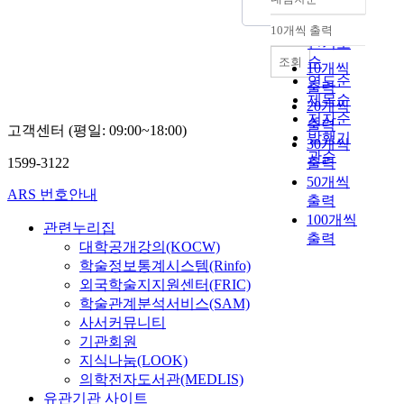
American Pentecostal
정확도
교가 불교와 만났고 유
m
의
을
Movement. Chapter
순
교와 만났다. 이것은
10개씩 출력
b
역
살
내림차순
Ⅰ, the introduction,
인기도
긍정적으로 평가할 때
l
사
펴
shows the following
순
조회
흑인신학이 출발했던
10개씩
i
가
본
criteria: critical
연도순
조건들과 만난다. 그것
e
운
출력
다
proposal, the purpose,
제목순
은 민족 특유의 고유의
s
데
20개씩
.
the method, the sphere
문화와 다른 문화가 만
저자순
o
그
다
출력
고객센터 (평일: 09:00~18:00)
and the history for the
날 때 전적인 수용이
발행기
f
리
음
30개씩
study of Pentecostal
일어나지 않고 거부되
관순
G
스
으
1599-3122
출력
Movement of Korea
거나 의심되어지고 때
o
도
로
50개씩
Assemblies of God.
로는 충돌하면서 발전
ARS 번호안내
d
의
하
출력
Chapter Ⅱ emphasizes
한다. 흑인신학이 백인
i
복
나
100개씩
two sides for studying
들만의 예수를 거부하
관련누리집
n
음
님
of the Pentecostal
출력
고 회의하면서 그들의
대학공개강의(KOCW)
t
이
의
Movement of Korea
정체성을 인식해 갔던
학술정보통계시스템(Rinfo)
h
증
성
Assemblies of God.
것이다. 둘째로, 치열
외국학술지지원센터(FRIC)
e
거
회
First, the Pentecostal
한 경쟁의 도시 사회
c
되
학술관계분석서비스(SAM)
의
Movement of Korea
속에서 소외하고 방황
r
고
사서커뮤니티
신
Assemblies of God
하는 자들에게 사회적
i
교
학
기관회원
roots on the church
변화에 효과적으로 대
s
회
의
지식나눔(LOOK)
history of world
처할 수 있는 능력과
i
가
독
의학전자도서관(MEDLIS)
pentecostal movement.
책임을 부여했다. 그러
s
부
특
유관기관 사이트
Second, the