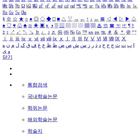
㎒
㎓
㎔
Ω
㏀
㏁
㎊
㎋
㎌
㏖
㏅
㎭
㎮
㎯
㏛
㎩
㎪
㎫
㎬
㏝
㏐
㏓
㏃
㏉
㏜
㏆
§
※
☆
★
○
●
◎
◇
◆
□
■
△
▽
→
←
↑
↓
↔
〓
◁
◀
▷
▶
♤
♠
♡
♥
♧
♣
⊙
◈
▣
◐
◑
▒
▤
▥
▨
▧
▦
▩
♨
☏
☎
☜
☞
¶
†
‡
↕
↗
↙
↖
↘
♭
♩
♪
♬
㉿
㈜
№
㏇
™
㏂
㏘
℡
＃
＆
＊
＠
ª
º
ⅰ
ⅱ
ⅲ
ⅳ
ⅴ
ⅵ
ⅶ
ⅷ
ⅸ
ⅹ
Ⅰ
Ⅱ
Ⅲ
Ⅳ
Ⅴ
Ⅵ
Ⅶ
Ⅷ
Ⅸ
Ⅹ
ا
ب
ت
ث
ج
ح
خ
د
ذ
ر
ز
س
ش
ص
ض
ط
ظ
ع
غ
ف
ق
ک
ل
م
ن
ه
و
ی
닫기
통합검색
국내학술논문
학위논문
해외학술논문
학술지