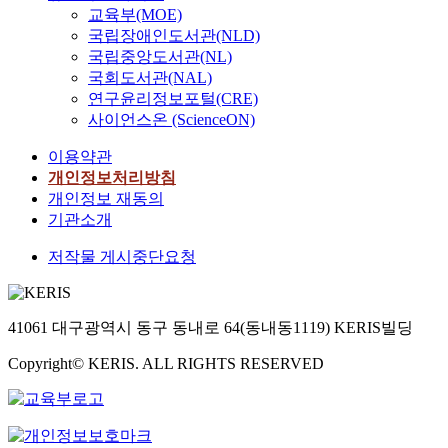
나 그 가운데 몇 가지
o
흥
성
교육부(MOE)
Pentecostal Movement
문제점들도 야기되었
f
되
에
국립장애인도서관(NLD)
of Korea Assemblies of
다. 첫째로는 성령을
t
고
대
국립중앙도서관(NL)
God which has the root
받은 자는 물질적인 축
h
성
해
of the history of the
국회도서관(NAL)
복까지 받는다는 것이
e
장
논
Korean Church. Not
연구윤리정보포털(CRE)
다. 그래서 물질적으로
p
한
구
only is pentecostal
사이언스온 (ScienceON)
축복받지 못한 자들은
o
시
하
movement in Korean
성령의 은혜를 받지 못
s
기
면
이용약관
Church is in close
했다고 생각해서 측은
t
는
서
correlation with
개인정보처리방침
히 여긴다. 이것은 아
-
성
,
pentecostal movement
개인정보 재동의
주사 스트리트 부흥회
m
령
포
of the American
기관소개
가 가난하고 소외된 자
o
의
스
church, but also it is
들에 의해 시작된 것에
d
특
트
저작물 게시중단요청
the movement with
비교하여 잘못된 것임
e
별
모
containing a
을 알 수 있다. 그리고
r
한
더
traditional faith model
두 번째로 무엇이든지
n
역
니
in Korean church.
수치개념으로 생각한
41061 대구광역시 동구 동내로 64(동내동1119) KERIS빌딩
e
사
즘
Chapter Ⅲ talks about
다는 것이다. 그래서
r
가
시
that the works and the
Copyright© KERIS. ALL RIGHTS RESERVED
전도의 경우에도 몇 명
a
나
대
background of
정도 전도되었는지 질
.
타
의
ideology building of
적인 것은 보지 못하고
T
난
개
Rev. Ja Sil Choi who
수적인 것을 기준으로
h
시
체
represents the female
한다. 그리고 세 번째
e
기