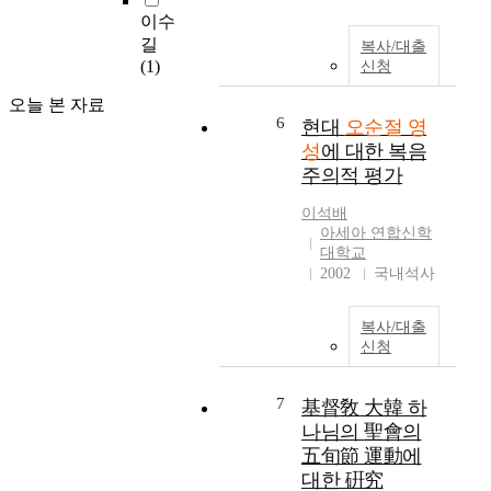
임"을 철폐하고 교단
r
그
명
이수
에 속한 흑인 교회들을
e
리
한
길
복사/대출
교단의 본체로 흡수함
s
스
다
(1)
신청
으로써 완전한 통합을
e
도
.
이루었다. 감리교회는
a
의
현
오늘 본 자료
아직도 전체가 흑인인
r
영
6
대
현대
오순절 영
"중앙관할 구역"의 운
c
으
오
성
에 대한 복음
명에 대해 논쟁을 계속
h
로
순
주의적 평가
하고 있을 동안에 이러
o
서
절
한 조치가 취해졌고 이
n
하
영
이석배
일의 진행이 완료되었
t
나
아세아 연합신학
성
딘 것이다. 이 경우에
대학교
h
님
을
있어, 오순절주의자들
2002
국내석사
e
나
역
은 실제로 보다 전통적
o
라
사
인 기존의 개신교 교단
l
의
신
복사/대출
들의 업적을 능가하였
o
실
학
신청
다. 기존의 개신교 교
g
체
적
단들보다 짧은 역사와
y
인
관
전통을 갖고 있으므로
7
基督敎 大韓 하
a
교
점
오순절 단체들이 20세
n
회
나님의 聖會의
에
기 인종문제에 관한 요
d
를
서
五旬節 運動에
구 사항들에 보다 유연
d
개
오
대한 硏究
하게 대처할 수 있는