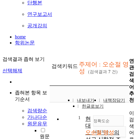
단행본
연구보고서
공개강의
home
학위논문
검색결과 좁혀 보기
연
주제어 : 오순절 영
검색키워드
관
성
선택해제
(검색결과
7
건)
검
색
어
좁혀본 항목 보
추
기순서
천
내보내기
내책장담기
한글로보기
검색량순
이
가나다순
1
현
검
정확도순
원문유무
대
색
오순절 영성
내림차순
의
어
정확도
원문