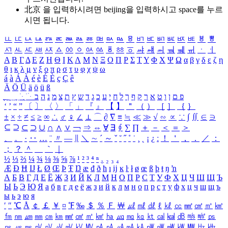
北京 을 입력하시려면
beijing
을 입력하시고 space를 누르
시면 됩니다.
ㅥ
ㅦ
ㅧ
ㅨ
ㅩ
ㅪ
ㅫ
ㅬ
ㅭ
ㅮ
ㅯ
ㅰ
ㅱ
ㅲ
ㅳ
ㅴ
ㅵ
ㅶ
ㅷ
ㅸ
ㅹ
ㅺ
ㅻ
ㅼ
ㅽ
ㅾ
ㅿ
ㆀ
ㆁ
ㆂ
ㆃ
ㆄ
ㆅ
ㆆ
ㆇ
ㆈ
ㆉ
ㆊ
ㆋ
ㆌ
ㆍ
ㆎ
Α
Β
Γ
Δ
Ε
Ζ
Η
Θ
Ι
Κ
Λ
Μ
Ν
Ξ
Ο
Π
Ρ
Σ
Τ
Υ
Φ
Χ
Ψ
Ω
α
β
γ
δ
ε
ζ
η
θ
ι
κ
λ
μ
ν
ξ
ο
π
ρ
σ
τ
υ
φ
χ
ψ
ω
á
à
Á
À
é
è
É
È
ç
Ç
ê
Ä
Ö
Ü
ä
ö
ü
ß
ְ
ֳ
ֲ
ֱ
ָ
ַ
ֵ
ֶ
ִ
ֹ
ּ
ֻ
ׂ
ׁ
ּ
ב
ה
נ
מ
צ
ת
ץ
ש
ד
ג
כ
ע
י
ח
ל
ך
ף
ק
ר
א
ט
ו
ן
ם
פ
‘
’
“
”
〔
〕
〈
〉
「
」
『
』
【
】
＂
（
）
［
］
｛
｝
±
×
÷
≠
≤
≥
∞
∴
♂
♀
∠
⊥
⌒
∂
∇
≡
≒
≪
≫
√
∽
∝
∵
∫
∬
∈
∋
⊆
⊇
⊂
⊃
∪
∩
∧
∨
￢
⇒
⇔
∀
∃
∮
∑
∏
＋
－
＜
＝
＞
、
。
·
‥
…
¨
〃
―
∥
＼
∼
´
～
ˇ
˘
˝
˚
˙
¸
˛
¡
¿
ː
！
＇
，
．
／
：
；
？
＾
＿
｀
｜
½
⅓
⅔
¼
¾
⅛
⅜
⅝
⅞
¹
²
³
⁴
ⁿ
₁
₂
₃
₄
Æ
Ð
Ħ
Ĳ
Ł
Ø
Œ
Þ
Ŧ
Ŋ
æ
đ
ð
ħ
ı
ĳ
ĸ
ŀ
ł
ø
œ
ß
þ
ŧ
ŋ
ŉ
А
Б
В
Г
Д
Е
Ё
Ж
З
И
Й
К
Л
М
Н
О
П
Р
С
Т
У
Ф
Х
Ц
Ч
Ш
Щ
Ъ
Ы
Ь
Э
Ю
Я
а
б
в
г
д
е
ё
ж
з
и
й
к
л
м
н
о
п
р
с
т
у
ф
х
ц
ч
ш
щ
ъ
ы
ь
э
ю
я
′
″
℃
Å
￠
￡
￥
¤
℉
‰
＄
％
Ｆ
￦
㎕
㎖
㎗
ℓ
㎘
㏄
㎣
㎤
㎥
㎦
㎙
㎚
㎛
㎜
㎝
㎞
㎟
㎠
㎡
㎢
㏊
㎍
㎎
㎏
㏏
㎈
㎉
㏈
㎧
㎨
㎰
㎱
㎲
㎳
㎴
㎵
㎶
㎷
㎸
㎹
㎀
㎁
㎂
㎃
㎄
㎺
㎻
㎽
㎾
㎿
㎐
㎑