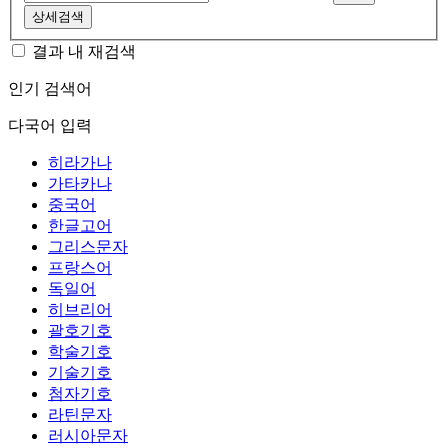
상세검색
결과 내 재검색
인기 검색어
다국어 입력
히라가나
가타카나
중국어
한글고어
그리스문자
프랑스어
독일어
히브리어
괄호기호
학술기호
기술기호
첨자기호
라틴문자
러시아문자