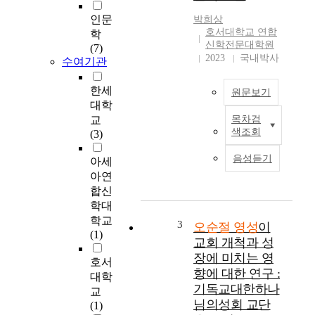
회
인문
박희상
속
호서대학교 연합
학
에
신학전문대학원
(7)
서
2023
국내박사
수여기관
인
간
한세
원문보기
의
대학
고
교
목차검
T
유
색조회
(3)
h
한
e
특
음성듣기
아세
p
성
아연
u
인
합신
r
영
학대
p
성
학교
o
에
3
오순절 영성
이
(1)
s
관
교회 개척과 성
e
한
장에 미치는 영
호서
o
연
향에 대한 연구 :
대학
f
구
기독교대한하나
교
t
이
님의성회 교단
(1)
h
다