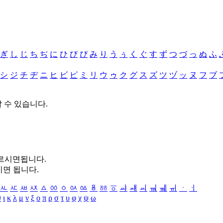
ぎ
し
じ
ち
ぢ
に
ひ
び
ぴ
み
り
う
ぅ
く
ぐ
す
ず
つ
づ
っ
ぬ
ふ
シ
ジ
チ
ヂ
ニ
ヒ
ビ
ピ
ミ
リ
ウ
ゥ
ク
グ
ス
ズ
ツ
ヅ
ッ
ヌ
フ
ブ
할 수 있습니다.
누르시면됩니다.
시면 됩니다.
ㅻ
ㅼ
ㅽ
ㅾ
ㅿ
ㆀ
ㆁ
ㆂ
ㆃ
ㆄ
ㆅ
ㆆ
ㆇ
ㆈ
ㆉ
ㆊ
ㆋ
ㆌ
ㆍ
ㆎ
θ
ι
κ
λ
μ
ν
ξ
ο
π
ρ
σ
τ
υ
φ
χ
ψ
ω