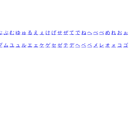
ぶ
ぷ
む
ゆ
ゅ
る
え
ぇ
け
げ
せ
ぜ
て
で
ね
へ
べ
ぺ
め
れ
お
ぉ
プ
ム
ユ
ュ
ル
エ
ェ
ケ
ゲ
セ
ゼ
テ
デ
ヘ
ベ
ペ
メ
レ
オ
ォ
コ
ゴ