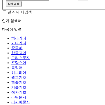
상세검색
결과 내 재검색
인기 검색어
다국어 입력
히라가나
가타카나
중국어
한글고어
그리스문자
프랑스어
독일어
히브리어
괄호기호
학술기호
기술기호
첨자기호
라틴문자
러시아문자