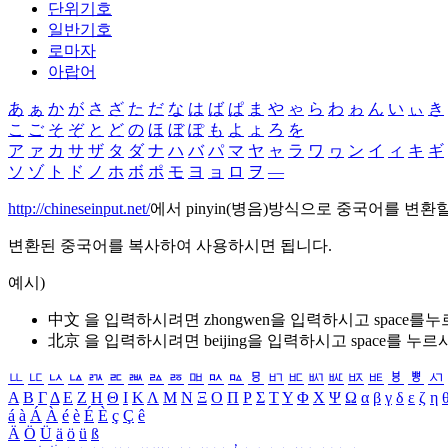
단위기호
일반기호
로마자
아랍어
あ
ぁ
か
が
さ
ざ
た
だ
な
は
ば
ぱ
ま
や
ゃ
ら
わ
ゎ
ん
い
ぃ
き
こ
ご
そ
ぞ
と
ど
の
ほ
ぼ
ぽ
も
よ
ょ
ろ
を
ア
ァ
カ
サ
ザ
タ
ダ
ナ
ハ
バ
パ
マ
ヤ
ャ
ラ
ワ
ヮ
ン
イ
ィ
キ
ギ
ソ
ゾ
ト
ド
ノ
ホ
ボ
ポ
モ
ヨ
ョ
ロ
ヲ
―
http://chineseinput.net/
에서 pinyin(병음)방식으로 중국어를 변환
변환된 중국어를 복사하여 사용하시면 됩니다.
예시)
中文 을 입력하시려면
zhongwen
을 입력하시고 space를
北京 을 입력하시려면
beijing
을 입력하시고 space를 누르
ㅥ
ㅦ
ㅧ
ㅨ
ㅩ
ㅪ
ㅫ
ㅬ
ㅭ
ㅮ
ㅯ
ㅰ
ㅱ
ㅲ
ㅳ
ㅴ
ㅵ
ㅶ
ㅷ
ㅸ
ㅹ
ㅺ
Α
Β
Γ
Δ
Ε
Ζ
Η
Θ
Ι
Κ
Λ
Μ
Ν
Ξ
Ο
Π
Ρ
Σ
Τ
Υ
Φ
Χ
Ψ
Ω
α
β
γ
δ
ε
ζ
η
á
à
Á
À
é
è
É
È
ç
Ç
ê
Ä
Ö
Ü
ä
ö
ü
ß