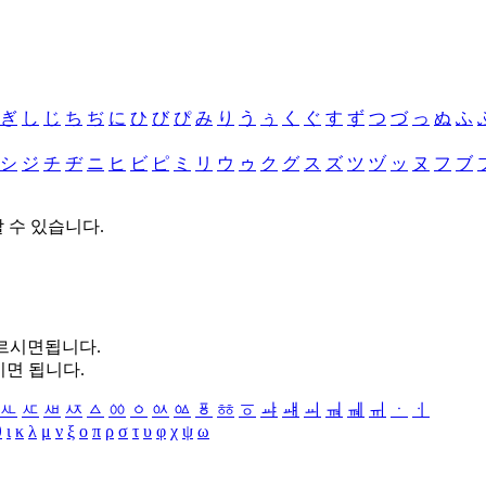
ぎ
し
じ
ち
ぢ
に
ひ
び
ぴ
み
り
う
ぅ
く
ぐ
す
ず
つ
づ
っ
ぬ
ふ
シ
ジ
チ
ヂ
ニ
ヒ
ビ
ピ
ミ
リ
ウ
ゥ
ク
グ
ス
ズ
ツ
ヅ
ッ
ヌ
フ
ブ
할 수 있습니다.
누르시면됩니다.
시면 됩니다.
ㅻ
ㅼ
ㅽ
ㅾ
ㅿ
ㆀ
ㆁ
ㆂ
ㆃ
ㆄ
ㆅ
ㆆ
ㆇ
ㆈ
ㆉ
ㆊ
ㆋ
ㆌ
ㆍ
ㆎ
θ
ι
κ
λ
μ
ν
ξ
ο
π
ρ
σ
τ
υ
φ
χ
ψ
ω