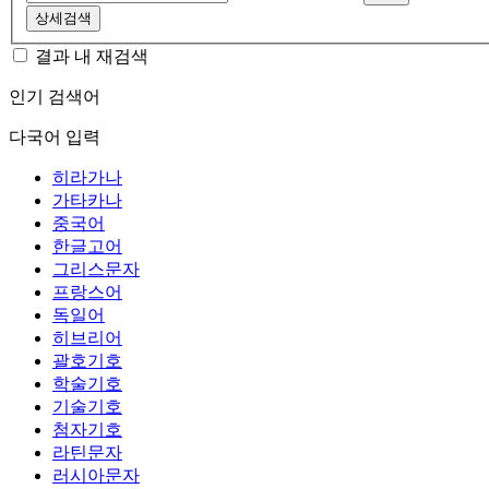
상세검색
결과 내 재검색
인기 검색어
다국어 입력
히라가나
가타카나
중국어
한글고어
그리스문자
프랑스어
독일어
히브리어
괄호기호
학술기호
기술기호
첨자기호
라틴문자
러시아문자