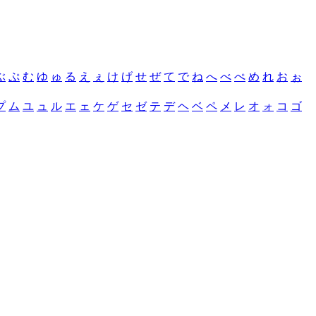
ぶ
ぷ
む
ゆ
ゅ
る
え
ぇ
け
げ
せ
ぜ
て
で
ね
へ
べ
ぺ
め
れ
お
ぉ
プ
ム
ユ
ュ
ル
エ
ェ
ケ
ゲ
セ
ゼ
テ
デ
ヘ
ベ
ペ
メ
レ
オ
ォ
コ
ゴ