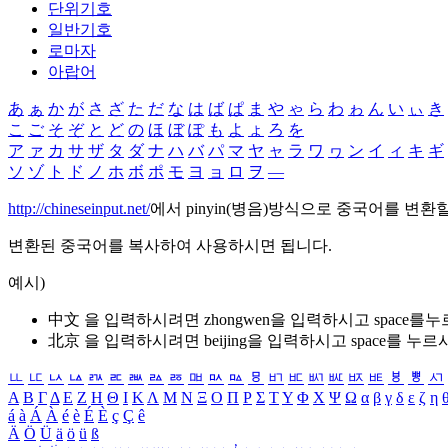
단위기호
일반기호
로마자
아랍어
あ
ぁ
か
が
さ
ざ
た
だ
な
は
ば
ぱ
ま
や
ゃ
ら
わ
ゎ
ん
い
ぃ
き
こ
ご
そ
ぞ
と
ど
の
ほ
ぼ
ぽ
も
よ
ょ
ろ
を
ア
ァ
カ
サ
ザ
タ
ダ
ナ
ハ
バ
パ
マ
ヤ
ャ
ラ
ワ
ヮ
ン
イ
ィ
キ
ギ
ソ
ゾ
ト
ド
ノ
ホ
ボ
ポ
モ
ヨ
ョ
ロ
ヲ
―
http://chineseinput.net/
에서 pinyin(병음)방식으로 중국어를 변환
변환된 중국어를 복사하여 사용하시면 됩니다.
예시)
中文 을 입력하시려면
zhongwen
을 입력하시고 space를
北京 을 입력하시려면
beijing
을 입력하시고 space를 누르
ㅥ
ㅦ
ㅧ
ㅨ
ㅩ
ㅪ
ㅫ
ㅬ
ㅭ
ㅮ
ㅯ
ㅰ
ㅱ
ㅲ
ㅳ
ㅴ
ㅵ
ㅶ
ㅷ
ㅸ
ㅹ
ㅺ
Α
Β
Γ
Δ
Ε
Ζ
Η
Θ
Ι
Κ
Λ
Μ
Ν
Ξ
Ο
Π
Ρ
Σ
Τ
Υ
Φ
Χ
Ψ
Ω
α
β
γ
δ
ε
ζ
η
á
à
Á
À
é
è
É
È
ç
Ç
ê
Ä
Ö
Ü
ä
ö
ü
ß