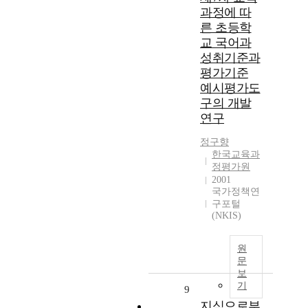
과정에 따
른 초등학
교 국어과
성취기준과
평가기준
예시평가도
구의 개발
연구
정구향
한국교육과
정평가원
2001
국가정책연
구포털
(NKIS)
원
문
보
기
9
지식으로부