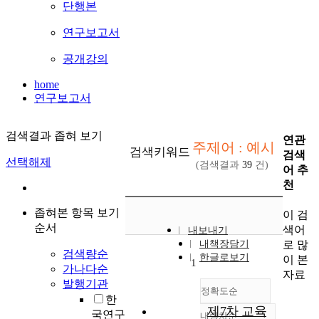
단행본
연구보고서
공개강의
home
연구보고서
검색결과 좁혀 보기
연관
주제어 : 예시
검색키워드
검색
선택해제
(검색결과
39
건)
어 추
천
좁혀본 항목 보기
이 검
순서
색어
내보내기
로 많
내책장담기
검색량순
한글로보기
이 본
1
가나다순
자료
발행기관
정확도순
한
제7차 교육
국연구
내림차순