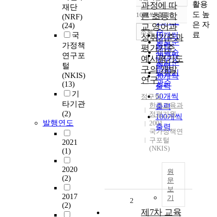
정확도
활용
과정에 따
재단
순
도 높
10개씩 출력
른 초등학
(NRF)
내림차순
인기도
은 자
(24)
교 영어과
순
조회
료
국
10개씩
성취기준과
연도순
가정책
출력
평가기준
제목순
연구포
20개씩
예시평가도
저자순
털
출력
구의 개발
발행기
(NKIS)
30개씩
연구
관순
(13)
출력
기
50개씩
정구향
타기관
한국교육과
출력
(2)
정평가원
100개씩
발행연도
2001
출력
국가정책연
구포털
2021
(NKIS)
(1)
2020
원
(2)
문
보
2017
기
2
(2)
제7차 교육