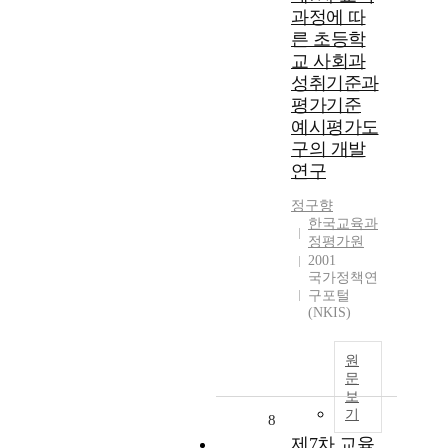
과정에 따
른 초등학
교 사회과
성취기준과
평가기준
예시평가도
구의 개발
연구
정구향
한국교육과
정평가원
2001
국가정책연
구포털
(NKIS)
원
문
보
기
8
제7차 교육