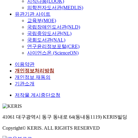
지식나눔(LOOK)
의학전자도서관(MEDLIS)
유관기관 사이트
교육부(MOE)
국립장애인도서관(NLD)
국립중앙도서관(NL)
국회도서관(NAL)
연구윤리정보포털(CRE)
사이언스온 (ScienceON)
이용약관
개인정보처리방침
개인정보 재동의
기관소개
저작물 게시중단요청
41061 대구광역시 동구 동내로 64(동내동1119) KERIS빌딩
Copyright© KERIS. ALL RIGHTS RESERVED