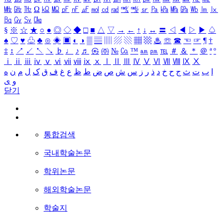
㎒
㎓
㎔
Ω
㏀
㏁
㎊
㎋
㎌
㏖
㏅
㎭
㎮
㎯
㏛
㎩
㎪
㎫
㎬
㏝
㏐
㏓
㏃
㏉
㏜
㏆
§
※
☆
★
○
●
◎
◇
◆
□
■
△
▽
→
←
↑
↓
↔
〓
◁
◀
▷
▶
♤
♠
♡
♥
♧
♣
⊙
◈
▣
◐
◑
▒
▤
▥
▨
▧
▦
▩
♨
☏
☎
☜
☞
¶
†
‡
↕
↗
↙
↖
↘
♭
♩
♪
♬
㉿
㈜
№
㏇
™
㏂
㏘
℡
＃
＆
＊
＠
ª
º
ⅰ
ⅱ
ⅲ
ⅳ
ⅴ
ⅵ
ⅶ
ⅷ
ⅸ
ⅹ
Ⅰ
Ⅱ
Ⅲ
Ⅳ
Ⅴ
Ⅵ
Ⅶ
Ⅷ
Ⅸ
Ⅹ
ا
ب
ت
ث
ج
ح
خ
د
ذ
ر
ز
س
ش
ص
ض
ط
ظ
ع
غ
ف
ق
ک
ل
م
ن
ه
و
ی
닫기
통합검색
국내학술논문
학위논문
해외학술논문
학술지