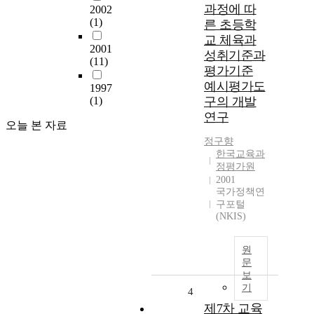
과정에 따
2002
(1)
른 초등학
교 체육과
2001
성취기준과
(11)
평가기준
예시평가도
1997
(1)
구의 개발
연구
오늘 본 자료
정구향
한국교육과
정평가원
2001
국가정책연
구포털
(NKIS)
원
문
보
기
4
제7차 교육