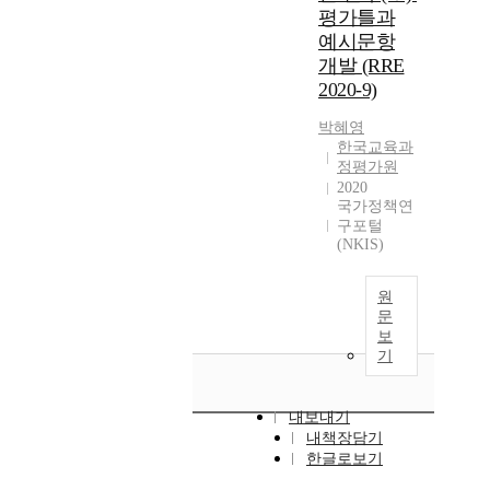
평가틀과
예시문항
개발 (RRE
2020-9)
박혜영
한국교육과
정평가원
2020
국가정책연
구포털
(NKIS)
원
문
보
기
내보내기
내책장담기
한글로보기