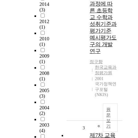
과정에 따
2014
(3)
른 초등학
교 수학과
2012
성취기준과
(1)
평가기준
예시평가도
2010
구의 개발
(1)
연구
2009
(1)
정구향
한국교육과
2008
정평가원
(1)
2001
국가정책연
구포털
2005
(NKIS)
(3)
2004
원
(2)
문
보
2003
기
3
(4)
제7차 교육