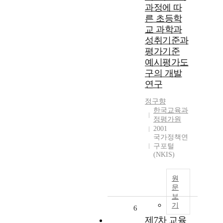
과정에 따
른 초등학
교 과학과
성취기준과
평가기준
예시평가도
구의 개발
연구
정구향
한국교육과
정평가원
2001
국가정책연
구포털
(NKIS)
원
문
보
기
6
제7차 교육