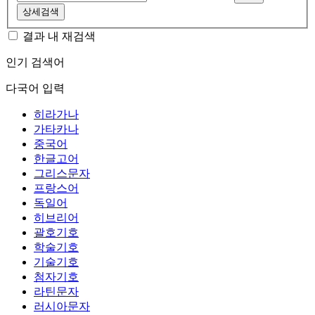
상세검색
결과 내 재검색
인기 검색어
다국어 입력
히라가나
가타카나
중국어
한글고어
그리스문자
프랑스어
독일어
히브리어
괄호기호
학술기호
기술기호
첨자기호
라틴문자
러시아문자