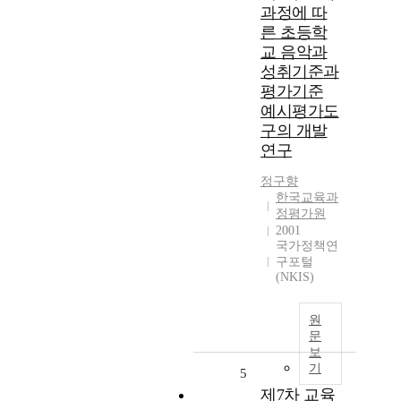
과정에 따
른 초등학
교 음악과
성취기준과
평가기준
예시평가도
구의 개발
연구
정구향
한국교육과
정평가원
2001
국가정책연
구포털
(NKIS)
원
문
보
기
5
제7차 교육