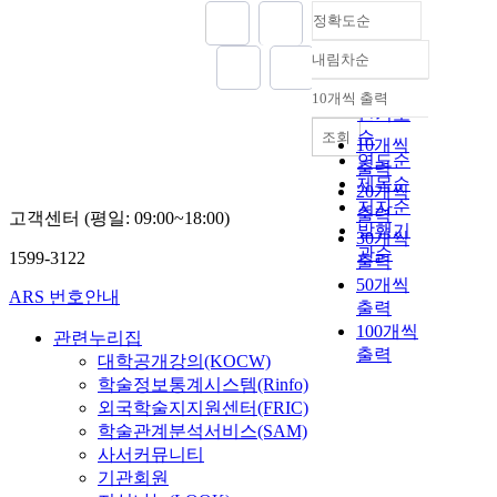
정확도순
내림차순
정확도
순
10개씩 출력
내림차순
인기도
순
조회
10개씩
연도순
출력
제목순
20개씩
저자순
출력
고객센터 (평일: 09:00~18:00)
발행기
30개씩
관순
1599-3122
출력
50개씩
ARS 번호안내
출력
100개씩
관련누리집
출력
대학공개강의(KOCW)
학술정보통계시스템(Rinfo)
외국학술지지원센터(FRIC)
학술관계분석서비스(SAM)
사서커뮤니티
기관회원