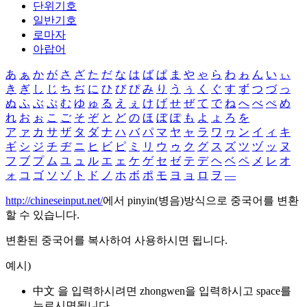
단위기호
일반기호
로마자
아랍어
あ
ぁ
か
が
さ
ざ
た
だ
な
は
ば
ぱ
ま
や
ゃ
ら
わ
ゎ
ん
い
ぃ
き
ぎ
し
じ
ち
ぢ
に
ひ
び
ぴ
み
り
う
ぅ
く
ぐ
す
ず
つ
づ
っ
ぬ
ふ
ぶ
ぷ
む
ゆ
ゅ
る
え
ぇ
け
げ
せ
ぜ
て
で
ね
へ
べ
ぺ
め
れ
お
ぉ
こ
ご
そ
ぞ
と
ど
の
ほ
ぼ
ぽ
も
よ
ょ
ろ
を
ア
ァ
カ
サ
ザ
タ
ダ
ナ
ハ
バ
パ
マ
ヤ
ャ
ラ
ワ
ヮ
ン
イ
ィ
キ
ギ
シ
ジ
チ
ヂ
ニ
ヒ
ビ
ピ
ミ
リ
ウ
ゥ
ク
グ
ス
ズ
ツ
ヅ
ッ
ヌ
フ
ブ
プ
ム
ユ
ュ
ル
エ
ェ
ケ
ゲ
セ
ゼ
テ
デ
ヘ
ベ
ペ
メ
レ
オ
ォ
コ
ゴ
ソ
ゾ
ト
ド
ノ
ホ
ボ
ポ
モ
ヨ
ョ
ロ
ヲ
―
http://chineseinput.net/
에서 pinyin(병음)방식으로 중국어를 변환
할 수 있습니다.
변환된 중국어를 복사하여 사용하시면 됩니다.
예시)
中文 을 입력하시려면
zhongwen
을 입력하시고 space를
누르시면됩니다.