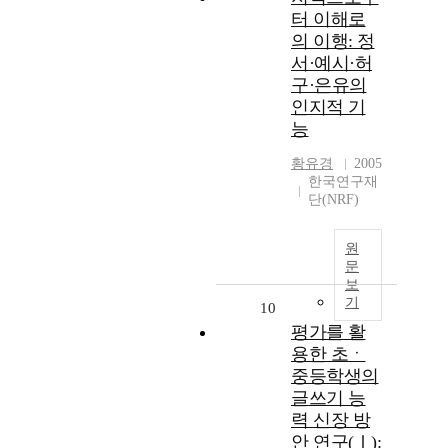
터 이해로
의 이행: 정
서·예시·허
구·은유의
인지적 기
능
황유경
2005
한국연구재
단(NRF)
원
문
보
기
10
평가를 활
용한 초ㆍ
중등학생의
글쓰기 능
력 신장 방
안 연구(Ⅰ):