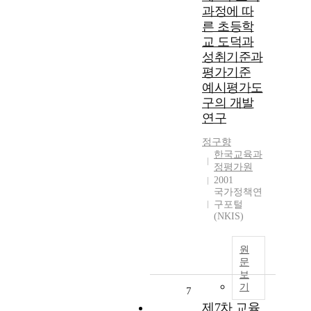
과정에 따
른 초등학
교 도덕과
성취기준과
평가기준
예시평가도
구의 개발
연구
정구향
한국교육과
정평가원
2001
국가정책연
구포털
(NKIS)
원
문
보
기
7
제7차 교육