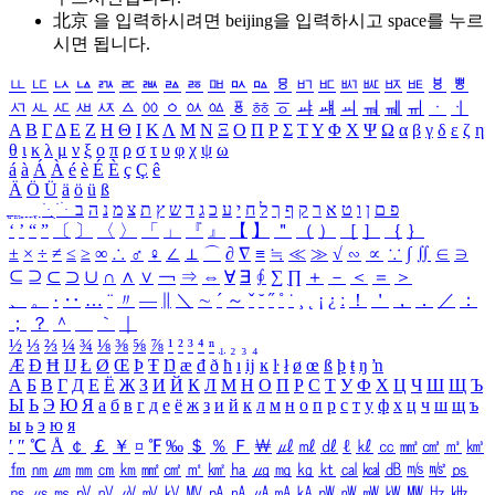
北京 을 입력하시려면
beijing
을 입력하시고 space를 누르
시면 됩니다.
ㅥ
ㅦ
ㅧ
ㅨ
ㅩ
ㅪ
ㅫ
ㅬ
ㅭ
ㅮ
ㅯ
ㅰ
ㅱ
ㅲ
ㅳ
ㅴ
ㅵ
ㅶ
ㅷ
ㅸ
ㅹ
ㅺ
ㅻ
ㅼ
ㅽ
ㅾ
ㅿ
ㆀ
ㆁ
ㆂ
ㆃ
ㆄ
ㆅ
ㆆ
ㆇ
ㆈ
ㆉ
ㆊ
ㆋ
ㆌ
ㆍ
ㆎ
Α
Β
Γ
Δ
Ε
Ζ
Η
Θ
Ι
Κ
Λ
Μ
Ν
Ξ
Ο
Π
Ρ
Σ
Τ
Υ
Φ
Χ
Ψ
Ω
α
β
γ
δ
ε
ζ
η
θ
ι
κ
λ
μ
ν
ξ
ο
π
ρ
σ
τ
υ
φ
χ
ψ
ω
á
à
Á
À
é
è
É
È
ç
Ç
ê
Ä
Ö
Ü
ä
ö
ü
ß
ְ
ֳ
ֲ
ֱ
ָ
ַ
ֵ
ֶ
ִ
ֹ
ּ
ֻ
ׂ
ׁ
ּ
ב
ה
נ
מ
צ
ת
ץ
ש
ד
ג
כ
ע
י
ח
ל
ך
ף
ק
ר
א
ט
ו
ן
ם
פ
‘
’
“
”
〔
〕
〈
〉
「
」
『
』
【
】
＂
（
）
［
］
｛
｝
±
×
÷
≠
≤
≥
∞
∴
♂
♀
∠
⊥
⌒
∂
∇
≡
≒
≪
≫
√
∽
∝
∵
∫
∬
∈
∋
⊆
⊇
⊂
⊃
∪
∩
∧
∨
￢
⇒
⇔
∀
∃
∮
∑
∏
＋
－
＜
＝
＞
、
。
·
‥
…
¨
〃
―
∥
＼
∼
´
～
ˇ
˘
˝
˚
˙
¸
˛
¡
¿
ː
！
＇
，
．
／
：
；
？
＾
＿
｀
｜
½
⅓
⅔
¼
¾
⅛
⅜
⅝
⅞
¹
²
³
⁴
ⁿ
₁
₂
₃
₄
Æ
Ð
Ħ
Ĳ
Ł
Ø
Œ
Þ
Ŧ
Ŋ
æ
đ
ð
ħ
ı
ĳ
ĸ
ŀ
ł
ø
œ
ß
þ
ŧ
ŋ
ŉ
А
Б
В
Г
Д
Е
Ё
Ж
З
И
Й
К
Л
М
Н
О
П
Р
С
Т
У
Ф
Х
Ц
Ч
Ш
Щ
Ъ
Ы
Ь
Э
Ю
Я
а
б
в
г
д
е
ё
ж
з
и
й
к
л
м
н
о
п
р
с
т
у
ф
х
ц
ч
ш
щ
ъ
ы
ь
э
ю
я
′
″
℃
Å
￠
￡
￥
¤
℉
‰
＄
％
Ｆ
￦
㎕
㎖
㎗
ℓ
㎘
㏄
㎣
㎤
㎥
㎦
㎙
㎚
㎛
㎜
㎝
㎞
㎟
㎠
㎡
㎢
㏊
㎍
㎎
㎏
㏏
㎈
㎉
㏈
㎧
㎨
㎰
㎱
㎲
㎳
㎴
㎵
㎶
㎷
㎸
㎹
㎀
㎁
㎂
㎃
㎄
㎺
㎻
㎽
㎾
㎿
㎐
㎑