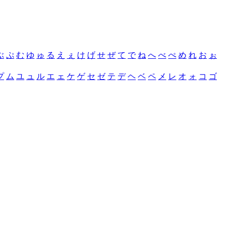
ぶ
ぷ
む
ゆ
ゅ
る
え
ぇ
け
げ
せ
ぜ
て
で
ね
へ
べ
ぺ
め
れ
お
ぉ
プ
ム
ユ
ュ
ル
エ
ェ
ケ
ゲ
セ
ゼ
テ
デ
ヘ
ベ
ペ
メ
レ
オ
ォ
コ
ゴ