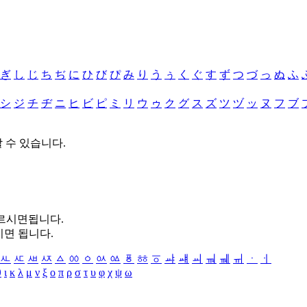
ぎ
し
じ
ち
ぢ
に
ひ
び
ぴ
み
り
う
ぅ
く
ぐ
す
ず
つ
づ
っ
ぬ
ふ
シ
ジ
チ
ヂ
ニ
ヒ
ビ
ピ
ミ
リ
ウ
ゥ
ク
グ
ス
ズ
ツ
ヅ
ッ
ヌ
フ
ブ
할 수 있습니다.
누르시면됩니다.
시면 됩니다.
ㅻ
ㅼ
ㅽ
ㅾ
ㅿ
ㆀ
ㆁ
ㆂ
ㆃ
ㆄ
ㆅ
ㆆ
ㆇ
ㆈ
ㆉ
ㆊ
ㆋ
ㆌ
ㆍ
ㆎ
θ
ι
κ
λ
μ
ν
ξ
ο
π
ρ
σ
τ
υ
φ
χ
ψ
ω