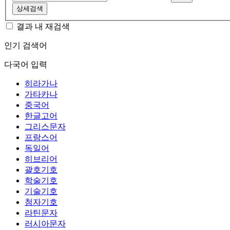
상세검색
결과 내 재검색
인기 검색어
다국어 입력
히라가나
가타카나
중국어
한글고어
그리스문자
프랑스어
독일어
히브리어
괄호기호
학술기호
기술기호
첨자기호
라틴문자
러시아문자