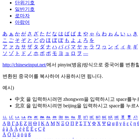
단위기호
일반기호
로마자
아랍어
あ
ぁ
か
が
さ
ざ
た
だ
な
は
ば
ぱ
ま
や
ゃ
ら
わ
ゎ
ん
い
ぃ
き
こ
ご
そ
ぞ
と
ど
の
ほ
ぼ
ぽ
も
よ
ょ
ろ
を
ア
ァ
カ
サ
ザ
タ
ダ
ナ
ハ
バ
パ
マ
ヤ
ャ
ラ
ワ
ヮ
ン
イ
ィ
キ
ギ
ソ
ゾ
ト
ド
ノ
ホ
ボ
ポ
モ
ヨ
ョ
ロ
ヲ
―
http://chineseinput.net/
에서 pinyin(병음)방식으로 중국어를 변환
변환된 중국어를 복사하여 사용하시면 됩니다.
예시)
中文 을 입력하시려면
zhongwen
을 입력하시고 space를
北京 을 입력하시려면
beijing
을 입력하시고 space를 누르
ㅥ
ㅦ
ㅧ
ㅨ
ㅩ
ㅪ
ㅫ
ㅬ
ㅭ
ㅮ
ㅯ
ㅰ
ㅱ
ㅲ
ㅳ
ㅴ
ㅵ
ㅶ
ㅷ
ㅸ
ㅹ
ㅺ
Α
Β
Γ
Δ
Ε
Ζ
Η
Θ
Ι
Κ
Λ
Μ
Ν
Ξ
Ο
Π
Ρ
Σ
Τ
Υ
Φ
Χ
Ψ
Ω
α
β
γ
δ
ε
ζ
η
á
à
Á
À
é
è
É
È
ç
Ç
ê
Ä
Ö
Ü
ä
ö
ü
ß