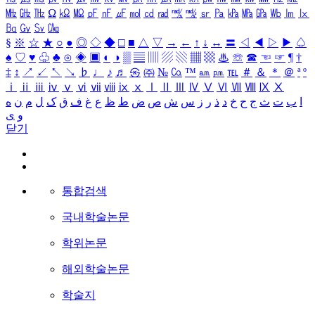
㎒
㎓
㎔
Ω
㏀
㏁
㎊
㎋
㎌
㏖
㏅
㎭
㎮
㎯
㏛
㎩
㎪
㎫
㎬
㏝
㏐
㏓
㏃
㏉
㏜
㏆
§
※
☆
★
○
●
◎
◇
◆
□
■
△
▽
→
←
↑
↓
↔
〓
◁
◀
▷
▶
♤
♠
♡
♥
♧
♣
⊙
◈
▣
◐
◑
▒
▤
▥
▨
▧
▦
▩
♨
☏
☎
☜
☞
¶
†
‡
↕
↗
↙
↖
↘
♭
♩
♪
♬
㉿
㈜
№
㏇
™
㏂
㏘
℡
＃
＆
＊
＠
ª
º
ⅰ
ⅱ
ⅲ
ⅳ
ⅴ
ⅵ
ⅶ
ⅷ
ⅸ
ⅹ
Ⅰ
Ⅱ
Ⅲ
Ⅳ
Ⅴ
Ⅵ
Ⅶ
Ⅷ
Ⅸ
Ⅹ
ا
ب
ت
ث
ج
ح
خ
د
ذ
ر
ز
س
ش
ص
ض
ط
ظ
ع
غ
ف
ق
ک
ل
م
ن
ه
و
ی
닫기
통합검색
국내학술논문
학위논문
해외학술논문
학술지