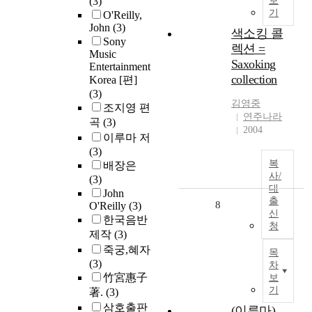
(3)
보
기
O'Reilly,
John
(3)
색소킹 콜
Sony
렉션 =
Music
Saxoking
Entertainment
collection
Korea [편]
(3)
김영중
조지영 편
연주나라
곡
(3)
2004
이루마 저
(3)
복
배장은
사/
(3)
대
John
출
8
O'Reilly
(3)
신
한국음반
청
제작
(3)
죽궁,혜자
목
(3)
차
竹宮惠子
보
기
著.
(3)
삼호출판
(이루마)