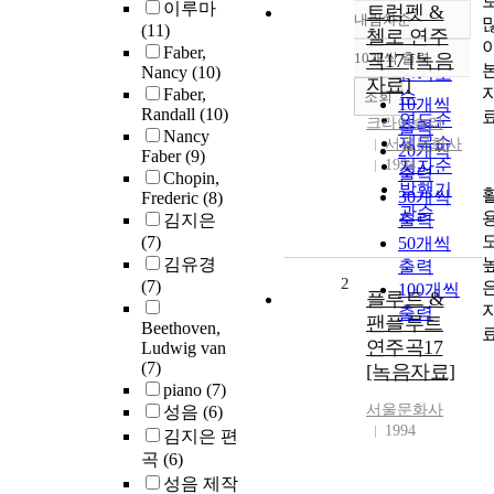
이루마
트럼펫 &
내림차순
정확도
(11)
첼로 연주
순
Faber,
10개씩 출력
곡17 [녹음
내림차순
Nancy
(10)
인기도
자료]
Faber,
순
조회
10개씩
Randall
(10)
연도순
크라이슬러
출력
Nancy
제목순
서울문화사
20개씩
Faber
(9)
1994
저자순
출력
Chopin,
발행기
30개씩
Frederic
(8)
관순
김지은
출력
(7)
50개씩
김유경
출력
2
(7)
100개씩
플루트 &
출력
팬플루트
Beethoven,
연주곡17
Ludwig van
(7)
[녹음자료]
piano
(7)
서울문화사
성음
(6)
1994
김지은 편
곡
(6)
성음 제작