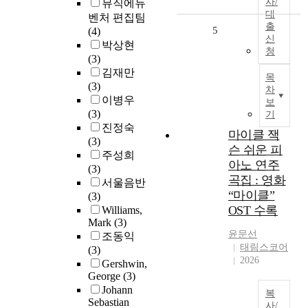
사/
뮤직에듀
대
벤처 편집팀
출
5
(4)
신
박상현
청
(3)
김재만
목
(3)
차
이병우
보
(3)
기
진정숙
마이클 잭
(3)
슨 쉬운 피
주성희
아노 연주
(3)
곡집 : 영화
서울음반
“마이클”
(3)
OST 수록
Williams,
Mark
(3)
윤문선
조동익
태림스코어
(3)
2026
Gershwin,
George
(3)
Johann
복
Sebastian
사/