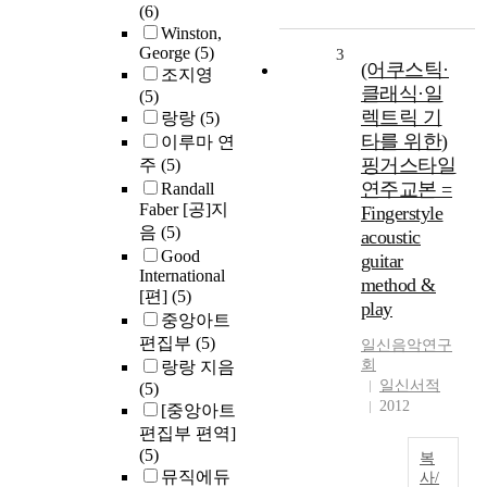
(6)
Winston,
George
(5)
3
(어쿠스틱·
조지영
클래식·일
(5)
렉트릭 기
랑랑
(5)
타를 위한)
이루마 연
핑거스타일
주
(5)
연주교본 =
Randall
Faber [공]지
Fingerstyle
음
(5)
acoustic
Good
guitar
International
method &
[편]
(5)
play
중앙아트
편집부
(5)
일신음악연구
회
랑랑 지음
일신서적
(5)
2012
[중앙아트
편집부 편역]
(5)
복
뮤직에듀
사/