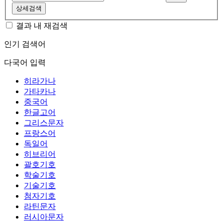
상세검색
결과 내 재검색
인기 검색어
다국어 입력
히라가나
가타카나
중국어
한글고어
그리스문자
프랑스어
독일어
히브리어
괄호기호
학술기호
기술기호
첨자기호
라틴문자
러시아문자