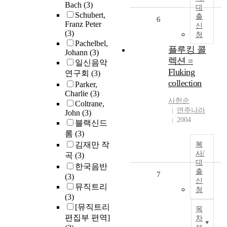
Bach
(3)
대
Schubert,
출
6
Franz Peter
신
(3)
청
Pachelbel,
플루킹 콜
Johann
(3)
렉션 =
일신음악
Fluking
연구회
(3)
collection
Parker,
Charlie
(3)
사헌순
Coltrane,
연주나라
John
(3)
2004
블랙신드
롬
(3)
김재만 작
복
사/
곡
(3)
대
한국음반
출
7
(3)
신
뮤직트리
청
(3)
[뮤직트리
목
편집부 편역]
차