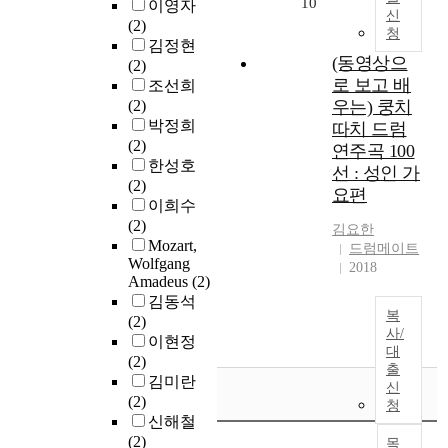
10
이영자
신
(2)
청
김정현
(동영상으
(2)
로 보고 배
조선희
(2)
우는) 쿵치
박정희
따치 드럼
(2)
연주곡 100
한성호
선 : 성인 가
(2)
요편
이희수
(2)
김요한
Mozart,
드럼메이트
Wolfgang
2018
Amadeus
(2)
김동석
복
(2)
사/
이현정
대
(2)
출
김미란
신
(2)
청
신해철
(2)
목