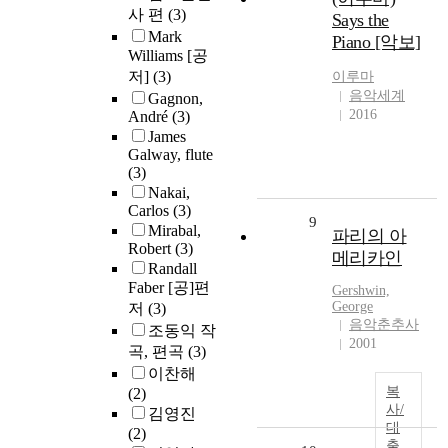
사 편
(3)
Says the
Mark
Piano [악보]
Williams [공
저]
(3)
이루마
음악세계
Gagnon,
2016
André
(3)
James
Galway, flute
(3)
Nakai,
Carlos
(3)
9
Mirabal,
파리의 아
Robert
(3)
메리카인
Randall
Faber [공]편
Gershwin,
George
저
(3)
음악춘추사
조동익 작
2001
곡, 편곡
(3)
이찬해
복
(2)
사/
김영진
대
(2)
출