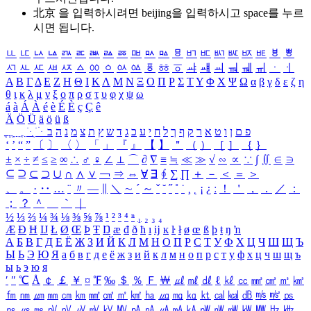
北京 을 입력하시려면
beijing
을 입력하시고 space를 누르
시면 됩니다.
ㅥ
ㅦ
ㅧ
ㅨ
ㅩ
ㅪ
ㅫ
ㅬ
ㅭ
ㅮ
ㅯ
ㅰ
ㅱ
ㅲ
ㅳ
ㅴ
ㅵ
ㅶ
ㅷ
ㅸ
ㅹ
ㅺ
ㅻ
ㅼ
ㅽ
ㅾ
ㅿ
ㆀ
ㆁ
ㆂ
ㆃ
ㆄ
ㆅ
ㆆ
ㆇ
ㆈ
ㆉ
ㆊ
ㆋ
ㆌ
ㆍ
ㆎ
Α
Β
Γ
Δ
Ε
Ζ
Η
Θ
Ι
Κ
Λ
Μ
Ν
Ξ
Ο
Π
Ρ
Σ
Τ
Υ
Φ
Χ
Ψ
Ω
α
β
γ
δ
ε
ζ
η
θ
ι
κ
λ
μ
ν
ξ
ο
π
ρ
σ
τ
υ
φ
χ
ψ
ω
á
à
Á
À
é
è
É
È
ç
Ç
ê
Ä
Ö
Ü
ä
ö
ü
ß
ְ
ֳ
ֲ
ֱ
ָ
ַ
ֵ
ֶ
ִ
ֹ
ּ
ֻ
ׂ
ׁ
ּ
ב
ה
נ
מ
צ
ת
ץ
ש
ד
ג
כ
ע
י
ח
ל
ך
ף
ק
ר
א
ט
ו
ן
ם
פ
‘
’
“
”
〔
〕
〈
〉
「
」
『
』
【
】
＂
（
）
［
］
｛
｝
±
×
÷
≠
≤
≥
∞
∴
♂
♀
∠
⊥
⌒
∂
∇
≡
≒
≪
≫
√
∽
∝
∵
∫
∬
∈
∋
⊆
⊇
⊂
⊃
∪
∩
∧
∨
￢
⇒
⇔
∀
∃
∮
∑
∏
＋
－
＜
＝
＞
、
。
·
‥
…
¨
〃
―
∥
＼
∼
´
～
ˇ
˘
˝
˚
˙
¸
˛
¡
¿
ː
！
＇
，
．
／
：
；
？
＾
＿
｀
｜
½
⅓
⅔
¼
¾
⅛
⅜
⅝
⅞
¹
²
³
⁴
ⁿ
₁
₂
₃
₄
Æ
Ð
Ħ
Ĳ
Ł
Ø
Œ
Þ
Ŧ
Ŋ
æ
đ
ð
ħ
ı
ĳ
ĸ
ŀ
ł
ø
œ
ß
þ
ŧ
ŋ
ŉ
А
Б
В
Г
Д
Е
Ё
Ж
З
И
Й
К
Л
М
Н
О
П
Р
С
Т
У
Ф
Х
Ц
Ч
Ш
Щ
Ъ
Ы
Ь
Э
Ю
Я
а
б
в
г
д
е
ё
ж
з
и
й
к
л
м
н
о
п
р
с
т
у
ф
х
ц
ч
ш
щ
ъ
ы
ь
э
ю
я
′
″
℃
Å
￠
￡
￥
¤
℉
‰
＄
％
Ｆ
￦
㎕
㎖
㎗
ℓ
㎘
㏄
㎣
㎤
㎥
㎦
㎙
㎚
㎛
㎜
㎝
㎞
㎟
㎠
㎡
㎢
㏊
㎍
㎎
㎏
㏏
㎈
㎉
㏈
㎧
㎨
㎰
㎱
㎲
㎳
㎴
㎵
㎶
㎷
㎸
㎹
㎀
㎁
㎂
㎃
㎄
㎺
㎻
㎽
㎾
㎿
㎐
㎑