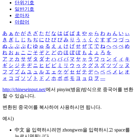
단위기호
일반기호
로마자
아랍어
あ
ぁ
か
が
さ
ざ
た
だ
な
は
ば
ぱ
ま
や
ゃ
ら
わ
ゎ
ん
い
ぃ
き
ぎ
し
じ
ち
ぢ
に
ひ
び
ぴ
み
り
う
ぅ
く
ぐ
す
ず
つ
づ
っ
ぬ
ふ
ぶ
ぷ
む
ゆ
ゅ
る
え
ぇ
け
げ
せ
ぜ
て
で
ね
へ
べ
ぺ
め
れ
お
ぉ
こ
ご
そ
ぞ
と
ど
の
ほ
ぼ
ぽ
も
よ
ょ
ろ
を
ア
ァ
カ
サ
ザ
タ
ダ
ナ
ハ
バ
パ
マ
ヤ
ャ
ラ
ワ
ヮ
ン
イ
ィ
キ
ギ
シ
ジ
チ
ヂ
ニ
ヒ
ビ
ピ
ミ
リ
ウ
ゥ
ク
グ
ス
ズ
ツ
ヅ
ッ
ヌ
フ
ブ
プ
ム
ユ
ュ
ル
エ
ェ
ケ
ゲ
セ
ゼ
テ
デ
ヘ
ベ
ペ
メ
レ
オ
ォ
コ
ゴ
ソ
ゾ
ト
ド
ノ
ホ
ボ
ポ
モ
ヨ
ョ
ロ
ヲ
―
http://chineseinput.net/
에서 pinyin(병음)방식으로 중국어를 변환
할 수 있습니다.
변환된 중국어를 복사하여 사용하시면 됩니다.
예시)
中文 을 입력하시려면
zhongwen
을 입력하시고 space를
누르시면됩니다.