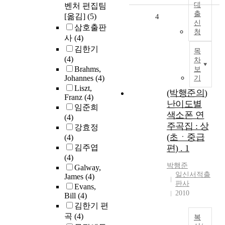
대
벤처 편집팀
출
[옮김]
(5)
4
신
삼호출판
청
사
(4)
김한기
목
(4)
차
Brahms,
보
Johannes
(4)
기
Liszt,
(박행준의)
Franz
(4)
난이도별
임준희
색소폰 연
(4)
주곡집 : 상
강효정
(초ㆍ중급
(4)
김주엽
편) . 1
(4)
박행준
Galway,
일신서적출
James
(4)
판사
Evans,
2010
Bill
(4)
김한기 편
곡
(4)
복