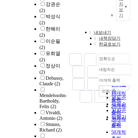
강권순
차
보
(2)
기
박성식
(2)
한혜리
내보내기
(2)
내책장담기
이순필
한글로보기
(2)
유희열
정확도순
(2)
정상이
내림차순
정확도
(2)
Debussy,
순
10개씩 출력
내림차순
Claude
(2)
인기도
순
조회
10개씩
Mendelssohn-
연도순
출력
Bartholdy,
제목순
20개씩
Felix
(2)
저자순
Vivaldi,
출력
발행기
Antonio
(2)
30개씩
관순
Strauss,
출력
Richard
(2)
50개씩