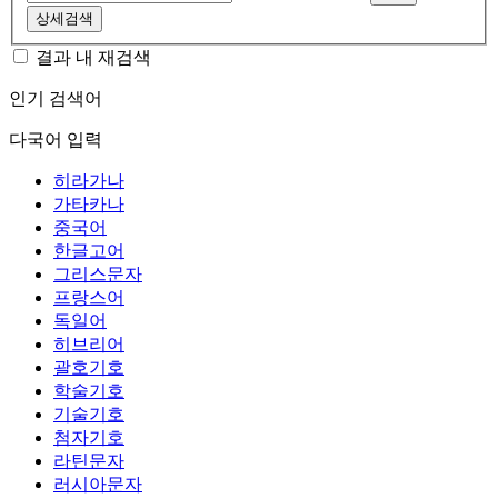
상세검색
결과 내 재검색
인기 검색어
다국어 입력
히라가나
가타카나
중국어
한글고어
그리스문자
프랑스어
독일어
히브리어
괄호기호
학술기호
기술기호
첨자기호
라틴문자
러시아문자