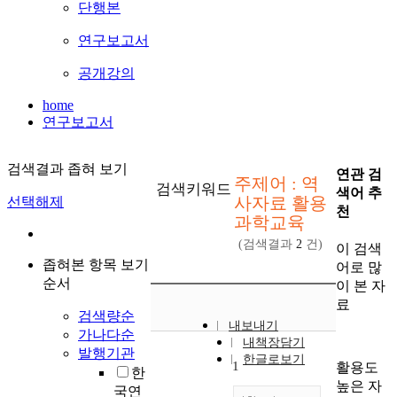
단행본
연구보고서
공개강의
home
연구보고서
검색결과 좁혀 보기
연관 검
주제어 : 역
검색키워드
색어 추
사자료 활용
선택해제
천
과학교육
(검색결과
2
건)
이 검색
좁혀본 항목 보기
어로 많
순서
이 본 자
료
검색량순
내보내기
가나다순
내책장담기
발행기관
한글로보기
1
활용도
한
높은 자
국연