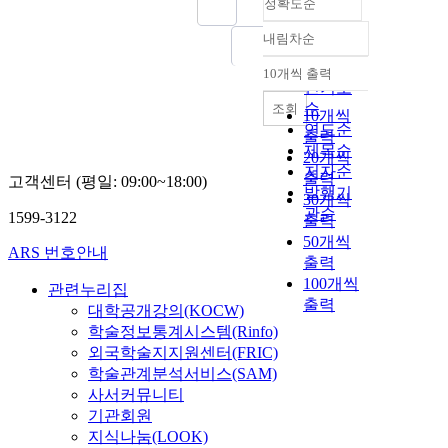
정확도순
내림차순
정확도
순
10개씩 출력
내림차순
인기도
순
조회
10개씩
연도순
출력
제목순
20개씩
저자순
출력
고객센터 (평일: 09:00~18:00)
발행기
30개씩
관순
1599-3122
출력
50개씩
ARS 번호안내
출력
100개씩
관련누리집
출력
대학공개강의(KOCW)
학술정보통계시스템(Rinfo)
외국학술지지원센터(FRIC)
학술관계분석서비스(SAM)
사서커뮤니티
기관회원
지식나눔(LOOK)