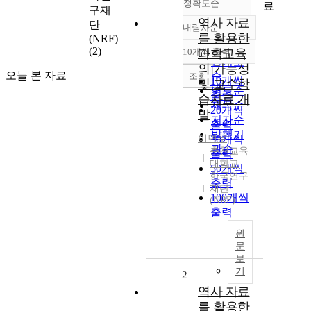
정확도순
료
구재
역사 자료
단
내림차순
정확도
를 활용한
(NRF)
순
(2)
10개씩 출력
과학교육
내림차순
인기도
의 가능성
오늘 본 자료
순
조회
10개씩
및 교수학
연도순
출력
습자료 개
제목순
20개씩
발
저자순
출력
발행기
이면우
30개씩
관순
춘천교육
출력
대학교
50개씩
한국연구
출력
재단
100개씩
(NRF)
출력
원
문
보
기
2
역사 자료
를 활용한