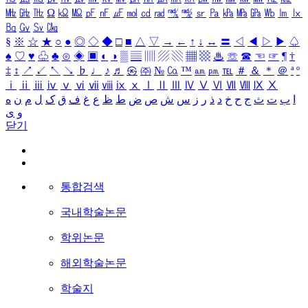
㎒
㎓
㎔
Ω
㏀
㏁
㎊
㎋
㎌
㏖
㏅
㎭
㎮
㎯
㏛
㎩
㎪
㎫
㎬
㏝
㏐
㏓
㏃
㏉
㏜
㏆
§
※
☆
★
○
●
◎
◇
◆
□
■
△
▽
→
←
↑
↓
↔
〓
◁
◀
▷
▶
♤
♠
♡
♥
♧
♣
⊙
◈
▣
◐
◑
▒
▤
▥
▨
▧
▦
▩
♨
☏
☎
☜
☞
¶
†
‡
↕
↗
↙
↖
↘
♭
♩
♪
♬
㉿
㈜
№
㏇
™
㏂
㏘
℡
＃
＆
＊
＠
ª
º
ⅰ
ⅱ
ⅲ
ⅳ
ⅴ
ⅵ
ⅶ
ⅷ
ⅸ
ⅹ
Ⅰ
Ⅱ
Ⅲ
Ⅳ
Ⅴ
Ⅵ
Ⅶ
Ⅷ
Ⅸ
Ⅹ
ا
ب
ت
ث
ج
ح
خ
د
ذ
ر
ز
س
ش
ص
ض
ط
ظ
ع
غ
ف
ق
ک
ل
م
ن
ه
و
ی
닫기
통합검색
국내학술논문
학위논문
해외학술논문
학술지