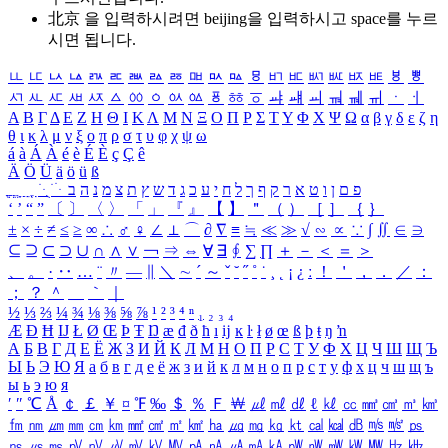
北京 을 입력하시려면
beijing
을 입력하시고 space를 누르
시면 됩니다.
ㅥ
ㅦ
ㅧ
ㅨ
ㅩ
ㅪ
ㅫ
ㅬ
ㅭ
ㅮ
ㅯ
ㅰ
ㅱ
ㅲ
ㅳ
ㅴ
ㅵ
ㅶ
ㅷ
ㅸ
ㅹ
ㅺ
ㅻ
ㅼ
ㅽ
ㅾ
ㅿ
ㆀ
ㆁ
ㆂ
ㆃ
ㆄ
ㆅ
ㆆ
ㆇ
ㆈ
ㆉ
ㆊ
ㆋ
ㆌ
ㆍ
ㆎ
Α
Β
Γ
Δ
Ε
Ζ
Η
Θ
Ι
Κ
Λ
Μ
Ν
Ξ
Ο
Π
Ρ
Σ
Τ
Υ
Φ
Χ
Ψ
Ω
α
β
γ
δ
ε
ζ
η
θ
ι
κ
λ
μ
ν
ξ
ο
π
ρ
σ
τ
υ
φ
χ
ψ
ω
á
à
Á
À
é
è
É
È
ç
Ç
ê
Ä
Ö
Ü
ä
ö
ü
ß
ְ
ֳ
ֲ
ֱ
ָ
ַ
ֵ
ֶ
ִ
ֹ
ּ
ֻ
ׂ
ׁ
ּ
ב
ה
נ
מ
צ
ת
ץ
ש
ד
ג
כ
ע
י
ח
ל
ך
ף
ק
ר
א
ט
ו
ן
ם
פ
‘
’
“
”
〔
〕
〈
〉
「
」
『
』
【
】
＂
（
）
［
］
｛
｝
±
×
÷
≠
≤
≥
∞
∴
♂
♀
∠
⊥
⌒
∂
∇
≡
≒
≪
≫
√
∽
∝
∵
∫
∬
∈
∋
⊆
⊇
⊂
⊃
∪
∩
∧
∨
￢
⇒
⇔
∀
∃
∮
∑
∏
＋
－
＜
＝
＞
、
。
·
‥
…
¨
〃
―
∥
＼
∼
´
～
ˇ
˘
˝
˚
˙
¸
˛
¡
¿
ː
！
＇
，
．
／
：
；
？
＾
＿
｀
｜
½
⅓
⅔
¼
¾
⅛
⅜
⅝
⅞
¹
²
³
⁴
ⁿ
₁
₂
₃
₄
Æ
Ð
Ħ
Ĳ
Ł
Ø
Œ
Þ
Ŧ
Ŋ
æ
đ
ð
ħ
ı
ĳ
ĸ
ŀ
ł
ø
œ
ß
þ
ŧ
ŋ
ŉ
А
Б
В
Г
Д
Е
Ё
Ж
З
И
Й
К
Л
М
Н
О
П
Р
С
Т
У
Ф
Х
Ц
Ч
Ш
Щ
Ъ
Ы
Ь
Э
Ю
Я
а
б
в
г
д
е
ё
ж
з
и
й
к
л
м
н
о
п
р
с
т
у
ф
х
ц
ч
ш
щ
ъ
ы
ь
э
ю
я
′
″
℃
Å
￠
￡
￥
¤
℉
‰
＄
％
Ｆ
￦
㎕
㎖
㎗
ℓ
㎘
㏄
㎣
㎤
㎥
㎦
㎙
㎚
㎛
㎜
㎝
㎞
㎟
㎠
㎡
㎢
㏊
㎍
㎎
㎏
㏏
㎈
㎉
㏈
㎧
㎨
㎰
㎱
㎲
㎳
㎴
㎵
㎶
㎷
㎸
㎹
㎀
㎁
㎂
㎃
㎄
㎺
㎻
㎽
㎾
㎿
㎐
㎑