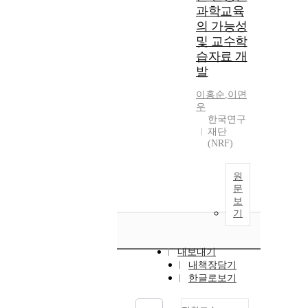
과학교육
의 가능성
및 교수학
습자료 개
발
이흥순
,
이면
우
한국연구
재단
(NRF)
원
문
보
기
내보내기
내책장담기
한글로보기