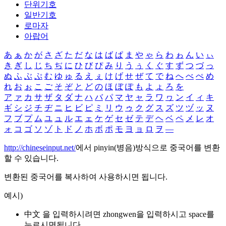
단위기호
일반기호
로마자
아랍어
あ
ぁ
か
が
さ
ざ
た
だ
な
は
ば
ぱ
ま
や
ゃ
ら
わ
ゎ
ん
い
ぃ
き
ぎ
し
じ
ち
ぢ
に
ひ
び
ぴ
み
り
う
ぅ
く
ぐ
す
ず
つ
づ
っ
ぬ
ふ
ぶ
ぷ
む
ゆ
ゅ
る
え
ぇ
け
げ
せ
ぜ
て
で
ね
へ
べ
ぺ
め
れ
お
ぉ
こ
ご
そ
ぞ
と
ど
の
ほ
ぼ
ぽ
も
よ
ょ
ろ
を
ア
ァ
カ
サ
ザ
タ
ダ
ナ
ハ
バ
パ
マ
ヤ
ャ
ラ
ワ
ヮ
ン
イ
ィ
キ
ギ
シ
ジ
チ
ヂ
ニ
ヒ
ビ
ピ
ミ
リ
ウ
ゥ
ク
グ
ス
ズ
ツ
ヅ
ッ
ヌ
フ
ブ
プ
ム
ユ
ュ
ル
エ
ェ
ケ
ゲ
セ
ゼ
テ
デ
ヘ
ベ
ペ
メ
レ
オ
ォ
コ
ゴ
ソ
ゾ
ト
ド
ノ
ホ
ボ
ポ
モ
ヨ
ョ
ロ
ヲ
―
http://chineseinput.net/
에서 pinyin(병음)방식으로 중국어를 변환
할 수 있습니다.
변환된 중국어를 복사하여 사용하시면 됩니다.
예시)
中文 을 입력하시려면
zhongwen
을 입력하시고 space를
누르시면됩니다.