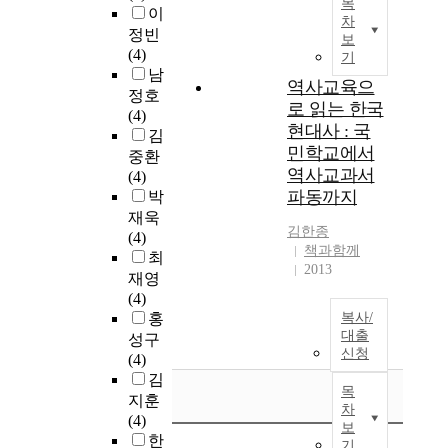
목
이
차
정빈
보
(4)
기
남
역사교육으
정호
로 읽는 한국
(4)
현대사 : 국
김
민학교에서
중환
역사교과서
(4)
파동까지
박
재욱
김한종
(4)
책과함께
최
2013
재영
(4)
홍
복사/
대출
성구
신청
(4)
김
목
지훈
차
(4)
보
한
기