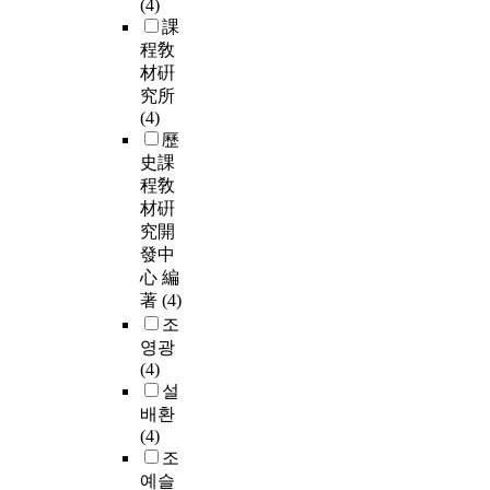
(4)
課
程敎
材硏
究所
(4)
歷
史課
程敎
材硏
究開
發中
心 編
著
(4)
조
영광
(4)
설
배환
(4)
조
예슬