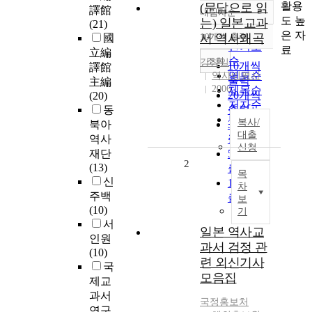
활용
(문답으로 읽
譯館
내림차순
정확도
도 높
는) 일본교과
(21)
순
은 자
10개씩 출력
서 역사왜곡
國
내림차순
인기도
료
立編
순
조회
강창일
10개씩
譯館
연도순
역사비평사
출력
主編
2006
제목순
20개씩
(20)
저자순
동
출력
발행기
복사/
북아
30개씩
관순
대출
역사
출력
신청
재단
50개씩
2
(13)
출력
목
신
100개씩
차
주백
출력
보
(10)
기
서
일본 역사교
인원
과서 검정 관
(10)
련 외신기사
국
모음집
제교
과서
국정홍보처
연구