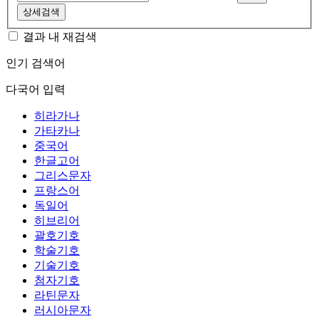
상세검색
결과 내 재검색
인기 검색어
다국어 입력
히라가나
가타카나
중국어
한글고어
그리스문자
프랑스어
독일어
히브리어
괄호기호
학술기호
기술기호
첨자기호
라틴문자
러시아문자