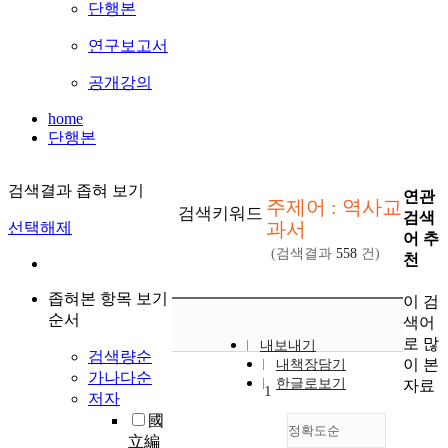
단행본
연구보고서
공개강의
home
단행본
검색결과 좁혀 보기
연관
주제어 : 역사교
검색키워드
검색
과서
선택해제
어 추
(검색결과
558
건)
천
좁혀본 항목 보기
이 검
순서
색어
로 많
내보내기
검색량순
이 본
내책장담기
가나다순
한글로보기
자료
1
저자
國
정확도순
立編