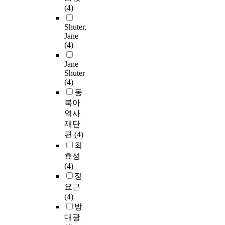
(4)
Shuter,
Jane
(4)
Jane
Shuter
(4)
동
북아
역사
재단
편
(4)
최
효성
(4)
정
요근
(4)
방
대광