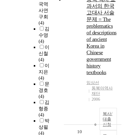
국역
과서의 한국
사연
고대사 서술
구회
문제 = The
(4)
problematics
김
of descriptions
수영
of ancient
(4)
Korea in
이
Chinese
신철
government
(4)
history
이
지은
textbooks
(4)
임상선
문
동북아역사
경호
재단
(4)
2006
김
형종
복사/
(4)
대출
박
신청
상필
10
(4)