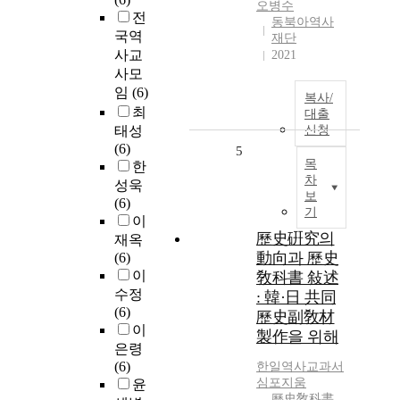
오병수
전
동북아역사
국역
재단
사교
2021
사모
임
(6)
복사/
최
대출
태성
신청
(6)
5
목
한
차
성욱
보
(6)
기
이
歷史硏究의
재옥
動向과 歷史
(6)
이
敎科書 敍述
수정
: 韓·日 共同
(6)
歷史副敎材
이
製作을 위해
은령
(6)
한일역사교과서
심포지움
윤
歷史敎科書