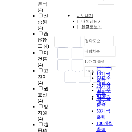
운석
(4)
신
내보내기
내책장담기
승원
한글로보기
(4)
西
尾幹
정확도순
二
(4)
내림차순
이
정확도
건홍
순
10개씩 출력
내림차순
(4)
인기도
고
순
조회
10개씩
진아
연도순
출력
(4)
제목순
20개씩
권
저자순
출력
효신
발행기
30개씩
(4)
관순
출력
방
50개씩
지원
출력
(4)
100개씩
越
출력
田稜