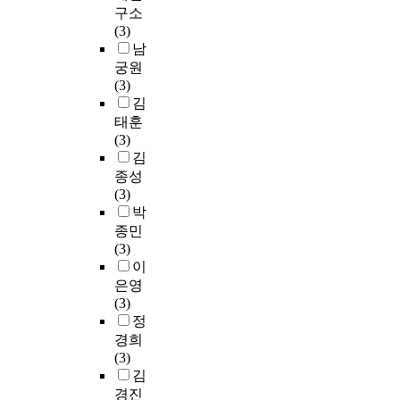
구소
(3)
남
궁원
(3)
김
태훈
(3)
김
종성
(3)
박
종민
(3)
이
은영
(3)
정
경희
(3)
김
경진