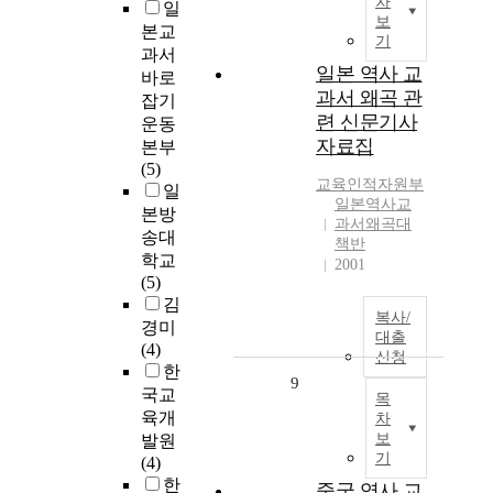
차
일
보
본교
기
과서
일본 역사 교
바로
과서 왜곡 관
잡기
련 신문기사
운동
자료집
본부
(5)
교육인적자원부
일
일본역사교
본방
과서왜곡대
송대
책반
학교
2001
(5)
김
복사/
경미
대출
(4)
신청
한
9
국교
목
육개
차
보
발원
기
(4)
한
중국 역사 교