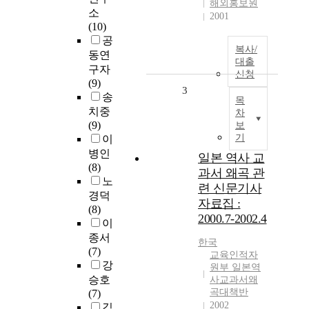
해외홍보원
소
2001
(10)
공
복사/
동연
대출
구자
신청
(9)
3
송
목
치중
차
(9)
보
기
이
병인
일본 역사 교
(8)
과서 왜곡 관
노
련 신문기사
경덕
자료집 :
(8)
2000.7-2002.4
이
종서
한국
(7)
교육인적자
강
원부 일본역
승호
사교과서왜
곡대책반
(7)
2002
김