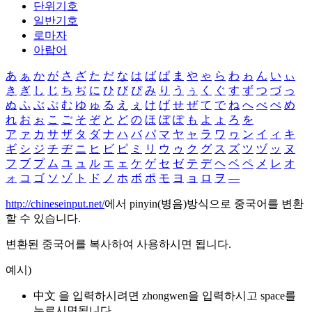
단위기호
일반기호
로마자
아랍어
あ
ぁ
か
が
さ
ざ
た
だ
な
は
ば
ぱ
ま
や
ゃ
ら
わ
ゎ
ん
い
ぃ
き
ぎ
し
じ
ち
ぢ
に
ひ
び
ぴ
み
り
う
ぅ
く
ぐ
す
ず
つ
づ
っ
ぬ
ふ
ぶ
ぷ
む
ゆ
ゅ
る
え
ぇ
け
げ
せ
ぜ
て
で
ね
へ
べ
ぺ
め
れ
お
ぉ
こ
ご
そ
ぞ
と
ど
の
ほ
ぼ
ぽ
も
よ
ょ
ろ
を
ア
ァ
カ
サ
ザ
タ
ダ
ナ
ハ
バ
パ
マ
ヤ
ャ
ラ
ワ
ヮ
ン
イ
ィ
キ
ギ
シ
ジ
チ
ヂ
ニ
ヒ
ビ
ピ
ミ
リ
ウ
ゥ
ク
グ
ス
ズ
ツ
ヅ
ッ
ヌ
フ
ブ
プ
ム
ユ
ュ
ル
エ
ェ
ケ
ゲ
セ
ゼ
テ
デ
ヘ
ベ
ペ
メ
レ
オ
ォ
コ
ゴ
ソ
ゾ
ト
ド
ノ
ホ
ボ
ポ
モ
ヨ
ョ
ロ
ヲ
―
http://chineseinput.net/
에서 pinyin(병음)방식으로 중국어를 변환
할 수 있습니다.
변환된 중국어를 복사하여 사용하시면 됩니다.
예시)
中文 을 입력하시려면
zhongwen
을 입력하시고 space를
누르시면됩니다.