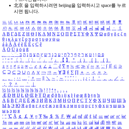
北京 을 입력하시려면
beijing
을 입력하시고 space를 누르
시면 됩니다.
ㅥ
ㅦ
ㅧ
ㅨ
ㅩ
ㅪ
ㅫ
ㅬ
ㅭ
ㅮ
ㅯ
ㅰ
ㅱ
ㅲ
ㅳ
ㅴ
ㅵ
ㅶ
ㅷ
ㅸ
ㅹ
ㅺ
ㅻ
ㅼ
ㅽ
ㅾ
ㅿ
ㆀ
ㆁ
ㆂ
ㆃ
ㆄ
ㆅ
ㆆ
ㆇ
ㆈ
ㆉ
ㆊ
ㆋ
ㆌ
ㆍ
ㆎ
Α
Β
Γ
Δ
Ε
Ζ
Η
Θ
Ι
Κ
Λ
Μ
Ν
Ξ
Ο
Π
Ρ
Σ
Τ
Υ
Φ
Χ
Ψ
Ω
α
β
γ
δ
ε
ζ
η
θ
ι
κ
λ
μ
ν
ξ
ο
π
ρ
σ
τ
υ
φ
χ
ψ
ω
á
à
Á
À
é
è
É
È
ç
Ç
ê
Ä
Ö
Ü
ä
ö
ü
ß
ְ
ֳ
ֲ
ֱ
ָ
ַ
ֵ
ֶ
ִ
ֹ
ּ
ֻ
ׂ
ׁ
ּ
ב
ה
נ
מ
צ
ת
ץ
ש
ד
ג
כ
ע
י
ח
ל
ך
ף
ק
ר
א
ט
ו
ן
ם
פ
‘
’
“
”
〔
〕
〈
〉
「
」
『
』
【
】
＂
（
）
［
］
｛
｝
±
×
÷
≠
≤
≥
∞
∴
♂
♀
∠
⊥
⌒
∂
∇
≡
≒
≪
≫
√
∽
∝
∵
∫
∬
∈
∋
⊆
⊇
⊂
⊃
∪
∩
∧
∨
￢
⇒
⇔
∀
∃
∮
∑
∏
＋
－
＜
＝
＞
、
。
·
‥
…
¨
〃
―
∥
＼
∼
´
～
ˇ
˘
˝
˚
˙
¸
˛
¡
¿
ː
！
＇
，
．
／
：
；
？
＾
＿
｀
｜
½
⅓
⅔
¼
¾
⅛
⅜
⅝
⅞
¹
²
³
⁴
ⁿ
₁
₂
₃
₄
Æ
Ð
Ħ
Ĳ
Ł
Ø
Œ
Þ
Ŧ
Ŋ
æ
đ
ð
ħ
ı
ĳ
ĸ
ŀ
ł
ø
œ
ß
þ
ŧ
ŋ
ŉ
А
Б
В
Г
Д
Е
Ё
Ж
З
И
Й
К
Л
М
Н
О
П
Р
С
Т
У
Ф
Х
Ц
Ч
Ш
Щ
Ъ
Ы
Ь
Э
Ю
Я
а
б
в
г
д
е
ё
ж
з
и
й
к
л
м
н
о
п
р
с
т
у
ф
х
ц
ч
ш
щ
ъ
ы
ь
э
ю
я
′
″
℃
Å
￠
￡
￥
¤
℉
‰
＄
％
Ｆ
￦
㎕
㎖
㎗
ℓ
㎘
㏄
㎣
㎤
㎥
㎦
㎙
㎚
㎛
㎜
㎝
㎞
㎟
㎠
㎡
㎢
㏊
㎍
㎎
㎏
㏏
㎈
㎉
㏈
㎧
㎨
㎰
㎱
㎲
㎳
㎴
㎵
㎶
㎷
㎸
㎹
㎀
㎁
㎂
㎃
㎄
㎺
㎻
㎽
㎾
㎿
㎐
㎑