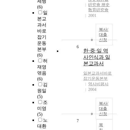
세병
硏究會 歷史
(6)
敎育硏究會
일
2001
본교
과서
복사/
바로
대출
잡기
신청
운동
6
본부
한·중·일 역
(6)
사인식과 일
허
본교과서
재영
엮음
일본교과서바로
(6)
잡기운동본부
역사비평사
김
2004
원일
(5)
조
복사/
미영
대출
(5)
신청
노
7
목
대환