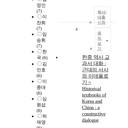
정인
(7)
복사/
이
대출
찬희
신청
(7)
4
목
임
차
승휘
보
(7)
기
한
한중 역사 교
국
(6)
과서 대화 :
김
근대의 서사
인호
(6)
와 이데올로
이
기 =
종대
Historical
(6)
textbooks of
심
Korea and
원섭
China : a
(6)
constructive
허
dialogue
재영
(6)