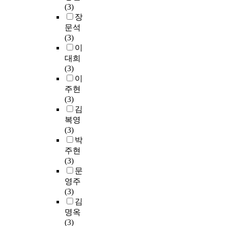
(3)
장
문석
(3)
이
대희
(3)
이
주현
(3)
김
복영
(3)
박
주현
(3)
문
영주
(3)
김
명옥
(3)