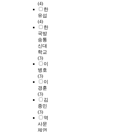
(4)
한
유섭
(4)
한
국방
송통
신대
학교
(3)
이
병호
(3)
이
경훈
(3)
김
종민
(3)
역
사문
제연