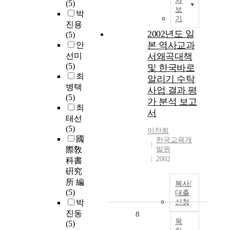
차
(5)
보
박
기
진용
2002년도 일
(5)
본 역사교과
안
선미
서왜곡대책
(5)
및 한국바로
최
알리기 수탁
병택
사업 결과 평
(5)
가 분석 보고
최
서
태선
(5)
이찬희
國
한국교육개
際敎
발원
2002
科書
硏究
所 編
복사/
(5)
대출
박
신청
진동
8
목
(5)