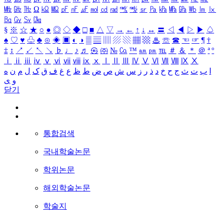
㎒
㎓
㎔
Ω
㏀
㏁
㎊
㎋
㎌
㏖
㏅
㎭
㎮
㎯
㏛
㎩
㎪
㎫
㎬
㏝
㏐
㏓
㏃
㏉
㏜
㏆
§
※
☆
★
○
●
◎
◇
◆
□
■
△
▽
→
←
↑
↓
↔
〓
◁
◀
▷
▶
♤
♠
♡
♥
♧
♣
⊙
◈
▣
◐
◑
▒
▤
▥
▨
▧
▦
▩
♨
☏
☎
☜
☞
¶
†
‡
↕
↗
↙
↖
↘
♭
♩
♪
♬
㉿
㈜
№
㏇
™
㏂
㏘
℡
＃
＆
＊
＠
ª
º
ⅰ
ⅱ
ⅲ
ⅳ
ⅴ
ⅵ
ⅶ
ⅷ
ⅸ
ⅹ
Ⅰ
Ⅱ
Ⅲ
Ⅳ
Ⅴ
Ⅵ
Ⅶ
Ⅷ
Ⅸ
Ⅹ
ا
ب
ت
ث
ج
ح
خ
د
ذ
ر
ز
س
ش
ص
ض
ط
ظ
ع
غ
ف
ق
ک
ل
م
ن
ه
و
ی
닫기
통합검색
국내학술논문
학위논문
해외학술논문
학술지