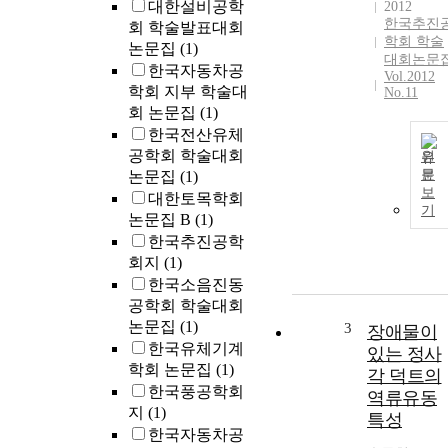
대한설비공학
2012
한국추진
회 학술발표대회
학회 학술
논문집
(1)
대회논문
한국자동차공
Vol.2012
학회 지부 학술대
No.11
회 논문집
(1)
한국전산유체
공학회 학술대회
원
문
논문집
(1)
보
대한토목학회
기
논문집 B
(1)
한국추진공학
회지
(1)
한국소음진동
공학회 학술대회
논문집
(1)
3
장애물이
한국유체기계
있는 정사
학회 논문집
(1)
각 덕트의
한국풍공학회
역류유동
지
(1)
특성
한국자동차공