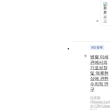
원
문
보
기
9
병렬 미세
관에서의
기포성장
및 역류현
상에 관한
수치적 연
구
이우림
(Woorim Lee)
손기헌(Gihu