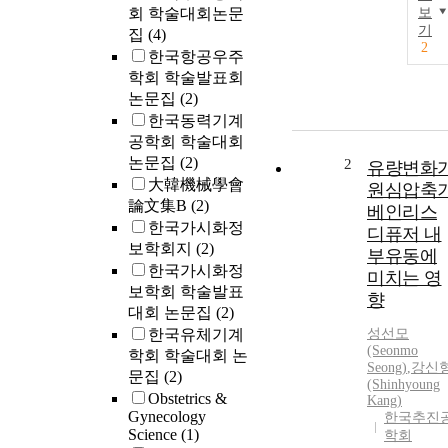
회 학술대회논문
보
기
집
(4)
2
한국항공우주
학회 학술발표회
논문집
(2)
한국동력기계
공학회 학술대회
논문집
(2)
2
유량변화
大韓機械學會
원심압축
論文集B
(2)
베인리스
한국가시화정
디퓨저 내
보학회지
(2)
부유동에
한국가시화정
미치는 영
보학회 학술발표
향
대회 논문집
(2)
한국유체기계
성선모
(Seonmo
학회 학술대회 논
Seong)
,
강신
문집
(2)
(Shinhyoung
Obstetrics &
Kang)
Gynecology
한국추진
Science
(1)
학회