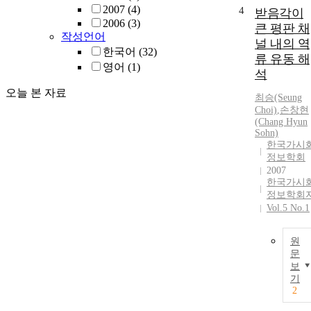
2007
(4)
4
받음각이
2006
(3)
큰 평판 채
작성언어
널 내의 역
한국어
(32)
류 유동 해
영어
(1)
석
오늘 본 자료
최승(Seung
Choi)
,
손창현
(Chang Hyun
Sohn)
한국가시
정보학회
2007
한국가시
정보학회
Vol.5 No.1
원
문
보
기
2