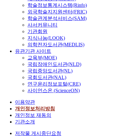
학술정보통계시스템(Rinfo)
외국학술지지원센터(FRIC)
학술관계분석서비스(SAM)
사서커뮤니티
기관회원
지식나눔(LOOK)
의학전자도서관(MEDLIS)
유관기관 사이트
교육부(MOE)
국립장애인도서관(NLD)
국립중앙도서관(NL)
국회도서관(NAL)
연구윤리정보포털(CRE)
사이언스온 (ScienceON)
이용약관
개인정보처리방침
개인정보 재동의
기관소개
저작물 게시중단요청