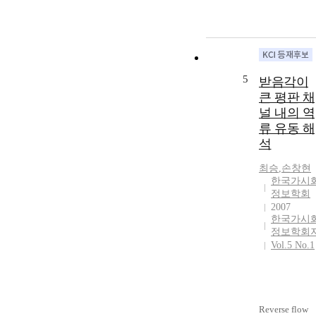
5
받음각이
큰 평판 채
널 내의 역
류 유동 해
석
최승
,
손창현
한국가시
정보학회
2007
한국가시
정보학회
Vol.5 No.1
Reverse flow