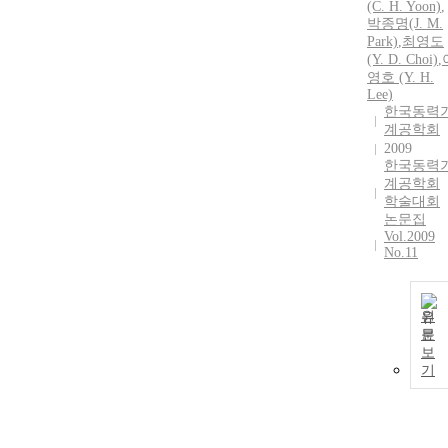
(C. H. Yoon)
,
박종명(J. M.
Park)
,
최영도
(Y. D. Choi)
,
영호 (Y. H.
Lee)
한국동력
계공학회
2009
한국동력
계공학회
학술대회
논문집
Vol.2009
No.11
원
문
보
기