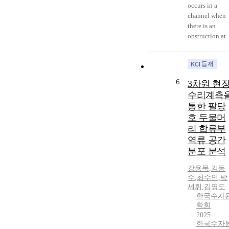
occurs in a
channel when
there is an
obstruction at
the entry.
However it has
been shown
recently that
6
3차원 현
reverse flow c
수리계측
be realized
통한 팔당
without an
호 두물머
obstruction, b
리 합류부
staggering the
sides of the
역류 공간
channel and
분포 분석
placing it at an
강용묵
,
김동
angle of attack
수
,
최수인
,
박
to the oncomi
세휘
,
김영도
flow. In this
한국수자
study the latter
학회
flow is
2025
computational
한국수자