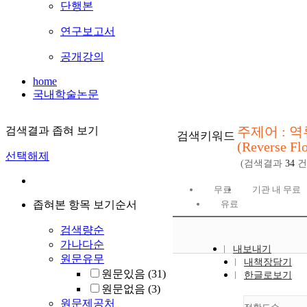
단행본
연구보고서
공개강의
home
국내학술논문
주제어 : 역
검색결과 좁혀 보기
검색키워드
(Reverse Fl
선택해제
(검색결과
34
건
무료
기관 내 무료
좁혀본 항목 보기순서
유료
검색량순
가나다순
내보내기
원문유무
내책장담기
원문있음
(31)
한글로보기
원문없음
(3)
원문제공처