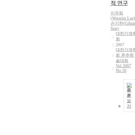
적 연구
이우림
(Woorim Lee)
손기헌(Gihu
Son)
대한기계
회
2007
대한기계
회 춘추학
술대회
Vol.2007
No.10
원
문
보
기