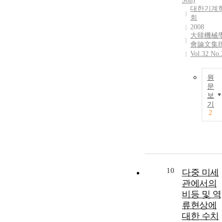
Son)
대한기계
회
2008
大韓機械
會論文集
Vol.32 No.
원
문
보
기
2
10
다중 미세
관에서의
비등 및 역
류현상에
대한 수치