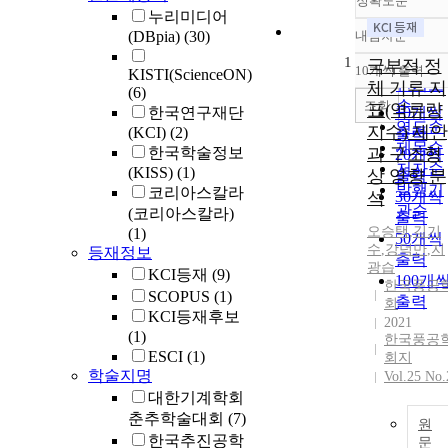
정확도순
누리미디어
(DBpia)
(30)
내림차순
정확도
1
순
국부적 정
10개씩 출력
KISTI(ScienceON)
내림차
인기도
체 기류 지
(6)
순
조회
표(역류량
한국연구재단
10개씩
연도순
지수) 제안
(KCI)
(2)
출력
제목순
한국학술정보
과 구조형
20개씩
저자순
(KISS)
(1)
상 영향 분
출력
발행기
코리아스칼라
석
30개씩
관순
(코리아스칼라)
출력
오승택
,
김기
(1)
50개씩
수
,
강덕만
,
지
등재정보
출력
광습
KCI등재
(9)
100개
한국풍공
SCOPUS
(1)
출력
회
KCI등재후보
2021
(1)
한국풍공
ESCI
(1)
회지
학술지명
Vol.25 No.
대한기계학회
춘추학술대회
(7)
원
한국추진공학
문