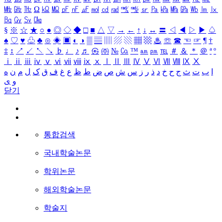
㎒
㎓
㎔
Ω
㏀
㏁
㎊
㎋
㎌
㏖
㏅
㎭
㎮
㎯
㏛
㎩
㎪
㎫
㎬
㏝
㏐
㏓
㏃
㏉
㏜
㏆
§
※
☆
★
○
●
◎
◇
◆
□
■
△
▽
→
←
↑
↓
↔
〓
◁
◀
▷
▶
♤
♠
♡
♥
♧
♣
⊙
◈
▣
◐
◑
▒
▤
▥
▨
▧
▦
▩
♨
☏
☎
☜
☞
¶
†
‡
↕
↗
↙
↖
↘
♭
♩
♪
♬
㉿
㈜
№
㏇
™
㏂
㏘
℡
＃
＆
＊
＠
ª
º
ⅰ
ⅱ
ⅲ
ⅳ
ⅴ
ⅵ
ⅶ
ⅷ
ⅸ
ⅹ
Ⅰ
Ⅱ
Ⅲ
Ⅳ
Ⅴ
Ⅵ
Ⅶ
Ⅷ
Ⅸ
Ⅹ
ا
ب
ت
ث
ج
ح
خ
د
ذ
ر
ز
س
ش
ص
ض
ط
ظ
ع
غ
ف
ق
ک
ل
م
ن
ه
و
ی
닫기
통합검색
국내학술논문
학위논문
해외학술논문
학술지