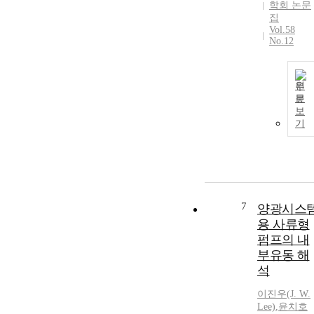
y investigated.
학회 논문
Studies have
집
been carried o
Vol.58
No.12
for different
widths (gap
between the t
walls forming
원
문
the channel),
보
and at an angl
기
of attack of
30.The results
have captured
all the essentia
features of this
complex
7
양광시스
phenomenon
용 사류형
and show the
펌프의 내
time dependen
부유동 해
pumping
mechanism
석
which leads to
이진우(J. W.
the occurrence
Lee)
,
윤치호
of reverse flow.