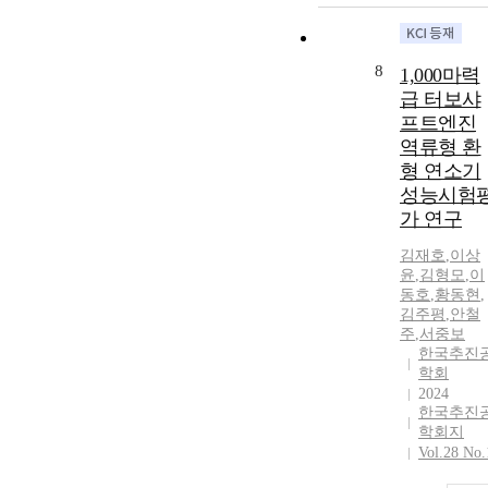
8
1,000마력
급 터보샤
프트엔진
역류형 환
형 연소기
성능시험
가 연구
김재호
,
이상
윤
,
김형모
,
이
동호
,
황동현
,
김주평
,
안철
주
,
서중보
한국추진
학회
2024
한국추진
학회지
Vol.28 No.