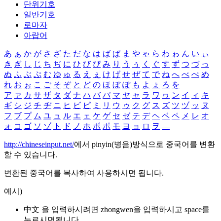
단위기호
일반기호
로마자
아랍어
あ
ぁ
か
が
さ
ざ
た
だ
な
は
ば
ぱ
ま
や
ゃ
ら
わ
ゎ
ん
い
ぃ
き
ぎ
し
じ
ち
ぢ
に
ひ
び
ぴ
み
り
う
ぅ
く
ぐ
す
ず
つ
づ
っ
ぬ
ふ
ぶ
ぷ
む
ゆ
ゅ
る
え
ぇ
け
げ
せ
ぜ
て
で
ね
へ
べ
ぺ
め
れ
お
ぉ
こ
ご
そ
ぞ
と
ど
の
ほ
ぼ
ぽ
も
よ
ょ
ろ
を
ア
ァ
カ
サ
ザ
タ
ダ
ナ
ハ
バ
パ
マ
ヤ
ャ
ラ
ワ
ヮ
ン
イ
ィ
キ
ギ
シ
ジ
チ
ヂ
ニ
ヒ
ビ
ピ
ミ
リ
ウ
ゥ
ク
グ
ス
ズ
ツ
ヅ
ッ
ヌ
フ
ブ
プ
ム
ユ
ュ
ル
エ
ェ
ケ
ゲ
セ
ゼ
テ
デ
ヘ
ベ
ペ
メ
レ
オ
ォ
コ
ゴ
ソ
ゾ
ト
ド
ノ
ホ
ボ
ポ
モ
ヨ
ョ
ロ
ヲ
―
http://chineseinput.net/
에서 pinyin(병음)방식으로 중국어를 변환
할 수 있습니다.
변환된 중국어를 복사하여 사용하시면 됩니다.
예시)
中文 을 입력하시려면
zhongwen
을 입력하시고 space를
누르시면됩니다.