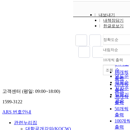
내보내기
내책장담기
한글로보기
정확도순
내림차순
정확도
순
10개씩 출력
내림차
인기도
순
조회
10개씩
연도순
출력
제목순
20개씩
저자순
출력
고객센터 (평일: 09:00~18:00)
발행기
30개씩
관순
1599-3122
출력
50개씩
ARS 번호안내
출력
100개
관련누리집
출력
대학공개강의(KOCW)