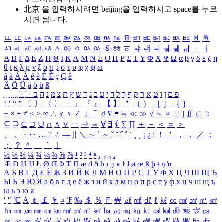
北京 을 입력하시려면
beijing
을 입력하시고 space를 누르
시면 됩니다.
ㅥ
ㅦ
ㅧ
ㅨ
ㅩ
ㅪ
ㅫ
ㅬ
ㅭ
ㅮ
ㅯ
ㅰ
ㅱ
ㅲ
ㅳ
ㅴ
ㅵ
ㅶ
ㅷ
ㅸ
ㅹ
ㅺ
ㅻ
ㅼ
ㅽ
ㅾ
ㅿ
ㆀ
ㆁ
ㆂ
ㆃ
ㆄ
ㆅ
ㆆ
ㆇ
ㆈ
ㆉ
ㆊ
ㆋ
ㆌ
ㆍ
ㆎ
Α
Β
Γ
Δ
Ε
Ζ
Η
Θ
Ι
Κ
Λ
Μ
Ν
Ξ
Ο
Π
Ρ
Σ
Τ
Υ
Φ
Χ
Ψ
Ω
α
β
γ
δ
ε
ζ
η
θ
ι
κ
λ
μ
ν
ξ
ο
π
ρ
σ
τ
υ
φ
χ
ψ
ω
á
à
Á
À
é
è
É
È
ç
Ç
ê
Ä
Ö
Ü
ä
ö
ü
ß
ְ
ֳ
ֲ
ֱ
ָ
ַ
ֵ
ֶ
ִ
ֹ
ּ
ֻ
ׂ
ׁ
ּ
ב
ה
נ
מ
צ
ת
ץ
ש
ד
ג
כ
ע
י
ח
ל
ך
ף
ק
ר
א
ט
ו
ן
ם
פ
‘
’
“
”
〔
〕
〈
〉
「
」
『
』
【
】
＂
（
）
［
］
｛
｝
±
×
÷
≠
≤
≥
∞
∴
♂
♀
∠
⊥
⌒
∂
∇
≡
≒
≪
≫
√
∽
∝
∵
∫
∬
∈
∋
⊆
⊇
⊂
⊃
∪
∩
∧
∨
￢
⇒
⇔
∀
∃
∮
∑
∏
＋
－
＜
＝
＞
、
。
·
‥
…
¨
〃
―
∥
＼
∼
´
～
ˇ
˘
˝
˚
˙
¸
˛
¡
¿
ː
！
＇
，
．
／
：
；
？
＾
＿
｀
｜
½
⅓
⅔
¼
¾
⅛
⅜
⅝
⅞
¹
²
³
⁴
ⁿ
₁
₂
₃
₄
Æ
Ð
Ħ
Ĳ
Ł
Ø
Œ
Þ
Ŧ
Ŋ
æ
đ
ð
ħ
ı
ĳ
ĸ
ŀ
ł
ø
œ
ß
þ
ŧ
ŋ
ŉ
А
Б
В
Г
Д
Е
Ё
Ж
З
И
Й
К
Л
М
Н
О
П
Р
С
Т
У
Ф
Х
Ц
Ч
Ш
Щ
Ъ
Ы
Ь
Э
Ю
Я
а
б
в
г
д
е
ё
ж
з
и
й
к
л
м
н
о
п
р
с
т
у
ф
х
ц
ч
ш
щ
ъ
ы
ь
э
ю
я
′
″
℃
Å
￠
￡
￥
¤
℉
‰
＄
％
Ｆ
￦
㎕
㎖
㎗
ℓ
㎘
㏄
㎣
㎤
㎥
㎦
㎙
㎚
㎛
㎜
㎝
㎞
㎟
㎠
㎡
㎢
㏊
㎍
㎎
㎏
㏏
㎈
㎉
㏈
㎧
㎨
㎰
㎱
㎲
㎳
㎴
㎵
㎶
㎷
㎸
㎹
㎀
㎁
㎂
㎃
㎄
㎺
㎻
㎽
㎾
㎿
㎐
㎑