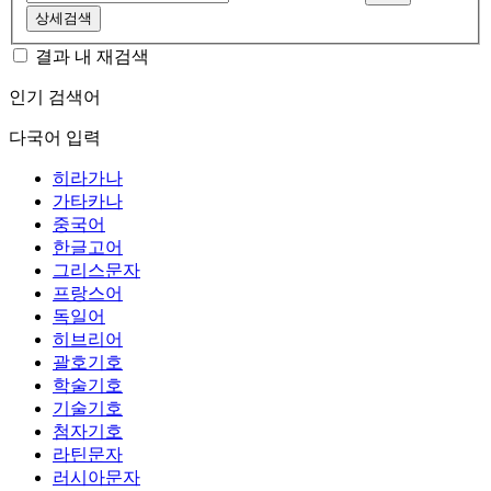
상세검색
결과 내 재검색
인기 검색어
다국어 입력
히라가나
가타카나
중국어
한글고어
그리스문자
프랑스어
독일어
히브리어
괄호기호
학술기호
기술기호
첨자기호
라틴문자
러시아문자