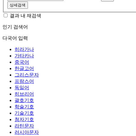
상세검색
결과 내 재검색
인기 검색어
다국어 입력
히라가나
가타카나
중국어
한글고어
그리스문자
프랑스어
독일어
히브리어
괄호기호
학술기호
기술기호
첨자기호
라틴문자
러시아문자