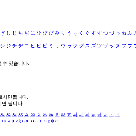
ぎ
し
じ
ち
ぢ
に
ひ
び
ぴ
み
り
う
ぅ
く
ぐ
す
ず
つ
づ
っ
ぬ
ふ
シ
ジ
チ
ヂ
ニ
ヒ
ビ
ピ
ミ
リ
ウ
ゥ
ク
グ
ス
ズ
ツ
ヅ
ッ
ヌ
フ
ブ
할 수 있습니다.
누르시면됩니다.
시면 됩니다.
ㅻ
ㅼ
ㅽ
ㅾ
ㅿ
ㆀ
ㆁ
ㆂ
ㆃ
ㆄ
ㆅ
ㆆ
ㆇ
ㆈ
ㆉ
ㆊ
ㆋ
ㆌ
ㆍ
ㆎ
θ
ι
κ
λ
μ
ν
ξ
ο
π
ρ
σ
τ
υ
φ
χ
ψ
ω