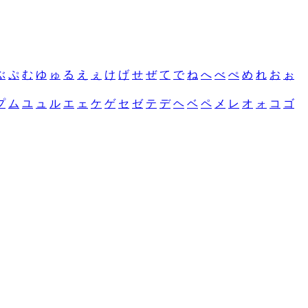
ぶ
ぷ
む
ゆ
ゅ
る
え
ぇ
け
げ
せ
ぜ
て
で
ね
へ
べ
ぺ
め
れ
お
ぉ
プ
ム
ユ
ュ
ル
エ
ェ
ケ
ゲ
セ
ゼ
テ
デ
ヘ
ベ
ペ
メ
レ
オ
ォ
コ
ゴ