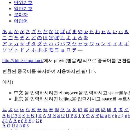
단위기호
일반기호
로마자
아랍어
あ
ぁ
か
が
さ
ざ
た
だ
な
は
ば
ぱ
ま
や
ゃ
ら
わ
ゎ
ん
い
ぃ
き
こ
ご
そ
ぞ
と
ど
の
ほ
ぼ
ぽ
も
よ
ょ
ろ
を
ア
ァ
カ
サ
ザ
タ
ダ
ナ
ハ
バ
パ
マ
ヤ
ャ
ラ
ワ
ヮ
ン
イ
ィ
キ
ギ
ソ
ゾ
ト
ド
ノ
ホ
ボ
ポ
モ
ヨ
ョ
ロ
ヲ
―
http://chineseinput.net/
에서 pinyin(병음)방식으로 중국어를 변환
변환된 중국어를 복사하여 사용하시면 됩니다.
예시)
中文 을 입력하시려면
zhongwen
을 입력하시고 space를
北京 을 입력하시려면
beijing
을 입력하시고 space를 누르
ㅥ
ㅦ
ㅧ
ㅨ
ㅩ
ㅪ
ㅫ
ㅬ
ㅭ
ㅮ
ㅯ
ㅰ
ㅱ
ㅲ
ㅳ
ㅴ
ㅵ
ㅶ
ㅷ
ㅸ
ㅹ
ㅺ
Α
Β
Γ
Δ
Ε
Ζ
Η
Θ
Ι
Κ
Λ
Μ
Ν
Ξ
Ο
Π
Ρ
Σ
Τ
Υ
Φ
Χ
Ψ
Ω
α
β
γ
δ
ε
ζ
η
á
à
Á
À
é
è
É
È
ç
Ç
ê
Ä
Ö
Ü
ä
ö
ü
ß