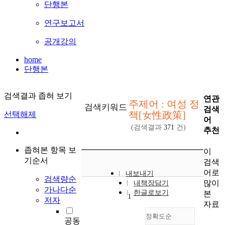
단행본
연구보고서
공개강의
home
단행본
검색결과 좁혀 보기
연관
주제어 : 여성 정
검색키워드
검색
책[女性政策]
선택해제
어
(검색결과
371
건)
추천
좁혀본 항목 보
이
기순서
검색
어로
내보내기
검색량순
많이
내책장담기
가나다순
한글로보기
본
1
저자
자료
정확도순
공동