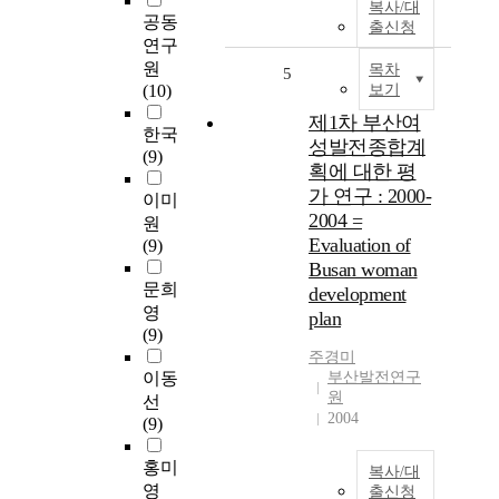
복사/대
공동
출신청
연구
원
목차
5
(10)
보기
제1차 부산여
한국
성발전종합계
(9)
획에 대한 평
가 연구 : 2000-
이미
2004 =
원
Evaluation of
(9)
Busan woman
문희
development
영
plan
(9)
주경미
이동
부산발전연구
원
선
2004
(9)
홍미
복사/대
영
출신청