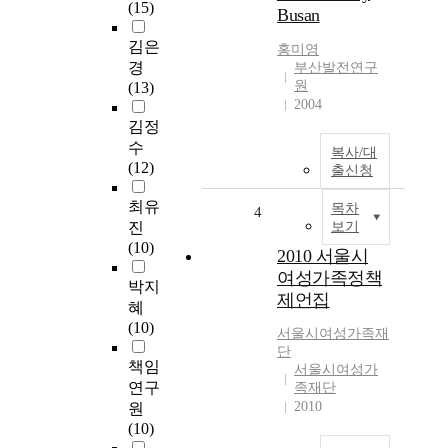
(15)
Busan
김은
홍미영
경
부산발전연구
원
(13)
2004
김정
수
복사/대
(12)
출신청
최유
목차
4
진
보기
(10)
2010 서울시
여성가족정책
박지
제언집
혜
(10)
서울시여성가족재
단
책임
서울시여성가
연구
족재단
2010
원
(10)