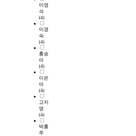
이영
석
(4)
이경
숙
(4)
홍승
아
(4)
이은
아
(4)
고지
영
(4)
박홍
주