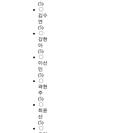
(5)
김수
연
(5)
강현
아
(5)
이선
민
(5)
곽현
주
(5)
최윤
선
(5)