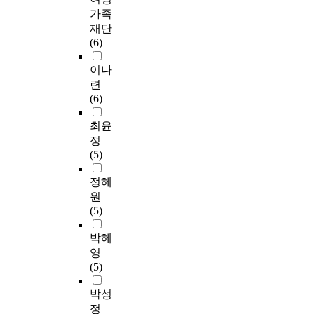
가족
재단
(6)
이나
련
(6)
최윤
정
(5)
정혜
원
(5)
박혜
영
(5)
박성
정