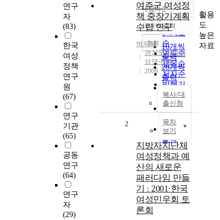
여주군 여성정
연구
내림차순
정확도
활용
책 중장기계획
자
순
도
(83)
수립 연구
10개씩 출력
내림차순
인기도
높은
순
조회
박지혜
자료
한국
10개씩
경기도가족여
연도순
여성
출력
성연구원
제목순
정책
20개씩
2008
저자순
연구
출력
발행기
원
30개씩
관순
복사/대
(67)
출력
출신청
50개씩
연구
출력
목차
2
기관
100개씩
보기
(65)
출력
지방자치단체
공동
여성정책과 예
연구
산의 새로운
(64)
패러다임 만들
기 : 2001·한국
연구
여성민우회 토
자
론회
(29)