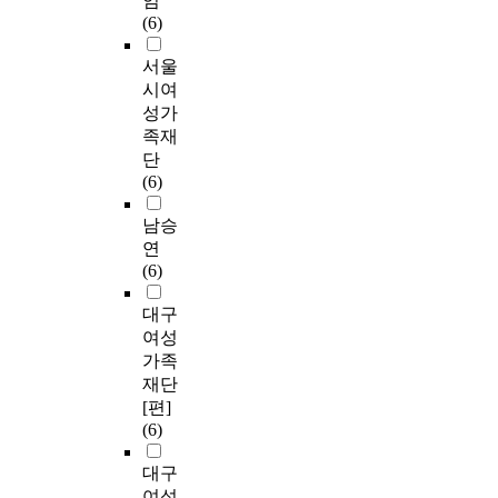
임
(6)
서울
시여
성가
족재
단
(6)
남승
연
(6)
대구
여성
가족
재단
[편]
(6)
대구
여성