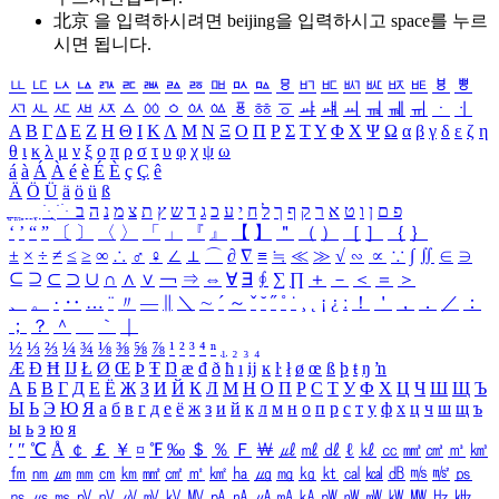
北京 을 입력하시려면
beijing
을 입력하시고 space를 누르
시면 됩니다.
ㅥ
ㅦ
ㅧ
ㅨ
ㅩ
ㅪ
ㅫ
ㅬ
ㅭ
ㅮ
ㅯ
ㅰ
ㅱ
ㅲ
ㅳ
ㅴ
ㅵ
ㅶ
ㅷ
ㅸ
ㅹ
ㅺ
ㅻ
ㅼ
ㅽ
ㅾ
ㅿ
ㆀ
ㆁ
ㆂ
ㆃ
ㆄ
ㆅ
ㆆ
ㆇ
ㆈ
ㆉ
ㆊ
ㆋ
ㆌ
ㆍ
ㆎ
Α
Β
Γ
Δ
Ε
Ζ
Η
Θ
Ι
Κ
Λ
Μ
Ν
Ξ
Ο
Π
Ρ
Σ
Τ
Υ
Φ
Χ
Ψ
Ω
α
β
γ
δ
ε
ζ
η
θ
ι
κ
λ
μ
ν
ξ
ο
π
ρ
σ
τ
υ
φ
χ
ψ
ω
á
à
Á
À
é
è
É
È
ç
Ç
ê
Ä
Ö
Ü
ä
ö
ü
ß
ְ
ֳ
ֲ
ֱ
ָ
ַ
ֵ
ֶ
ִ
ֹ
ּ
ֻ
ׂ
ׁ
ּ
ב
ה
נ
מ
צ
ת
ץ
ש
ד
ג
כ
ע
י
ח
ל
ך
ף
ק
ר
א
ט
ו
ן
ם
פ
‘
’
“
”
〔
〕
〈
〉
「
」
『
』
【
】
＂
（
）
［
］
｛
｝
±
×
÷
≠
≤
≥
∞
∴
♂
♀
∠
⊥
⌒
∂
∇
≡
≒
≪
≫
√
∽
∝
∵
∫
∬
∈
∋
⊆
⊇
⊂
⊃
∪
∩
∧
∨
￢
⇒
⇔
∀
∃
∮
∑
∏
＋
－
＜
＝
＞
、
。
·
‥
…
¨
〃
―
∥
＼
∼
´
～
ˇ
˘
˝
˚
˙
¸
˛
¡
¿
ː
！
＇
，
．
／
：
；
？
＾
＿
｀
｜
½
⅓
⅔
¼
¾
⅛
⅜
⅝
⅞
¹
²
³
⁴
ⁿ
₁
₂
₃
₄
Æ
Ð
Ħ
Ĳ
Ł
Ø
Œ
Þ
Ŧ
Ŋ
æ
đ
ð
ħ
ı
ĳ
ĸ
ŀ
ł
ø
œ
ß
þ
ŧ
ŋ
ŉ
А
Б
В
Г
Д
Е
Ё
Ж
З
И
Й
К
Л
М
Н
О
П
Р
С
Т
У
Ф
Х
Ц
Ч
Ш
Щ
Ъ
Ы
Ь
Э
Ю
Я
а
б
в
г
д
е
ё
ж
з
и
й
к
л
м
н
о
п
р
с
т
у
ф
х
ц
ч
ш
щ
ъ
ы
ь
э
ю
я
′
″
℃
Å
￠
￡
￥
¤
℉
‰
＄
％
Ｆ
￦
㎕
㎖
㎗
ℓ
㎘
㏄
㎣
㎤
㎥
㎦
㎙
㎚
㎛
㎜
㎝
㎞
㎟
㎠
㎡
㎢
㏊
㎍
㎎
㎏
㏏
㎈
㎉
㏈
㎧
㎨
㎰
㎱
㎲
㎳
㎴
㎵
㎶
㎷
㎸
㎹
㎀
㎁
㎂
㎃
㎄
㎺
㎻
㎽
㎾
㎿
㎐
㎑