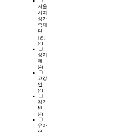
서울
시여
성가
족재
단
[편]
(4)
성지
혜
(4)
고강
인
(4)
김가
빈
(4)
유아
랑