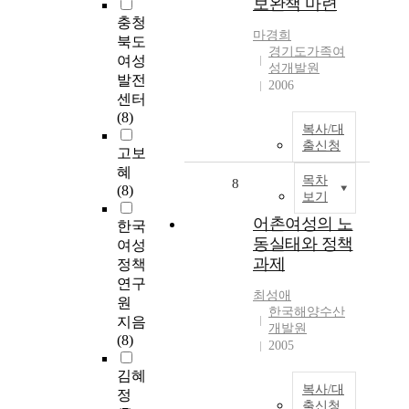
보완책 마련
충청
마경희
북도
경기도가족여
여성
성개발원
발전
2006
센터
(8)
복사/대
출신청
고보
혜
목차
8
(8)
보기
어촌여성의 노
한국
동실태와 정책
여성
과제
정책
연구
최성애
원
한국해양수산
지음
개발원
(8)
2005
김혜
복사/대
정
출신청