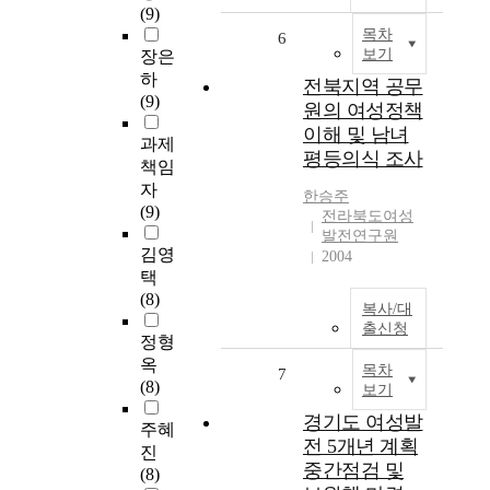
(9)
목차
6
보기
장은
하
전북지역 공무
(9)
원의 여성정책
이해 및 남녀
과제
평등의식 조사
책임
자
한승주
(9)
전라북도여성
발전연구원
김영
2004
택
(8)
복사/대
출신청
정형
옥
목차
7
(8)
보기
경기도 여성발
주혜
전 5개년 계획
진
중간점검 및
(8)