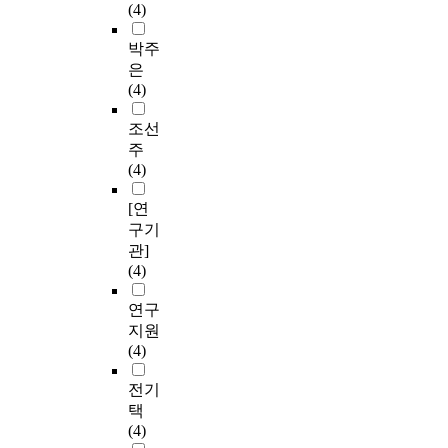
(4)
박주
은
(4)
조선
주
(4)
[연
구기
관]
(4)
연구
지원
(4)
전기
택
(4)