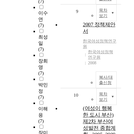
(7)
목차
9
이수
보기
연
2007 정책제안
(7)
서
최성
한국여성정책연구
일
원
(7)
한국여성정책
연구원
장희
2008
영
(7)
복사/대
출신청
박민
정
목차
10
(7)
보기
(여성이 행복
이해
한 도시 부산)
응
(7)
제2차 부산여
성발전 종합계
장미