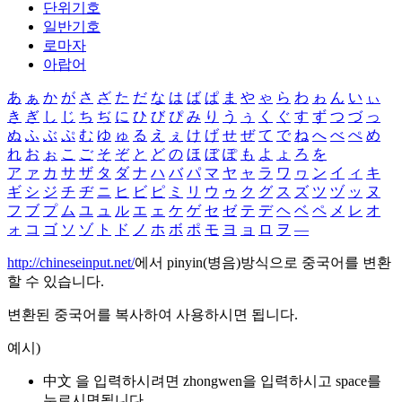
단위기호
일반기호
로마자
아랍어
あ
ぁ
か
が
さ
ざ
た
だ
な
は
ば
ぱ
ま
や
ゃ
ら
わ
ゎ
ん
い
ぃ
き
ぎ
し
じ
ち
ぢ
に
ひ
び
ぴ
み
り
う
ぅ
く
ぐ
す
ず
つ
づ
っ
ぬ
ふ
ぶ
ぷ
む
ゆ
ゅ
る
え
ぇ
け
げ
せ
ぜ
て
で
ね
へ
べ
ぺ
め
れ
お
ぉ
こ
ご
そ
ぞ
と
ど
の
ほ
ぼ
ぽ
も
よ
ょ
ろ
を
ア
ァ
カ
サ
ザ
タ
ダ
ナ
ハ
バ
パ
マ
ヤ
ャ
ラ
ワ
ヮ
ン
イ
ィ
キ
ギ
シ
ジ
チ
ヂ
ニ
ヒ
ビ
ピ
ミ
リ
ウ
ゥ
ク
グ
ス
ズ
ツ
ヅ
ッ
ヌ
フ
ブ
プ
ム
ユ
ュ
ル
エ
ェ
ケ
ゲ
セ
ゼ
テ
デ
ヘ
ベ
ペ
メ
レ
オ
ォ
コ
ゴ
ソ
ゾ
ト
ド
ノ
ホ
ボ
ポ
モ
ヨ
ョ
ロ
ヲ
―
http://chineseinput.net/
에서 pinyin(병음)방식으로 중국어를 변환
할 수 있습니다.
변환된 중국어를 복사하여 사용하시면 됩니다.
예시)
中文 을 입력하시려면
zhongwen
을 입력하시고 space를
누르시면됩니다.