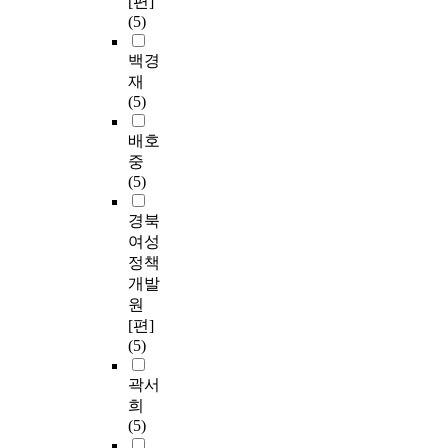
[편]
(5)
백경
재
(5)
배호
중
(5)
경북
여성
정책
개발
원
[편]
(5)
곽서
희
(5)