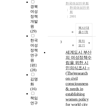
한국여성민우회
경북
한국여성민우
여성
회
정책
2001
개발
원
복사/대
(29)
출신청
한국
목차
3
여성
보기
정책
세계도시 부산
연구
의 여성정책수
원
립을 위한 시
[편]
민의식조사 =
(28)
(The)research
on civil
김명
consciousness
화
& needs in
(16)
establishing
책임
women policy
연구
for world city