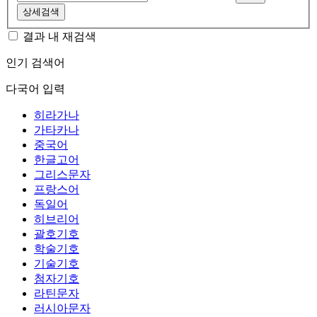
상세검색
결과 내 재검색
인기 검색어
다국어 입력
히라가나
가타카나
중국어
한글고어
그리스문자
프랑스어
독일어
히브리어
괄호기호
학술기호
기술기호
첨자기호
라틴문자
러시아문자