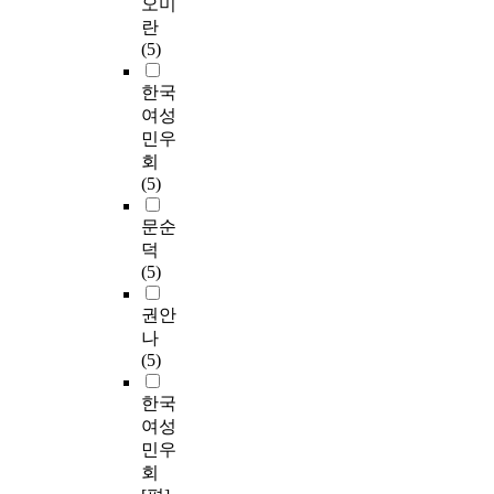
오미
란
(5)
한국
여성
민우
회
(5)
문순
덕
(5)
권안
나
(5)
한국
여성
민우
회