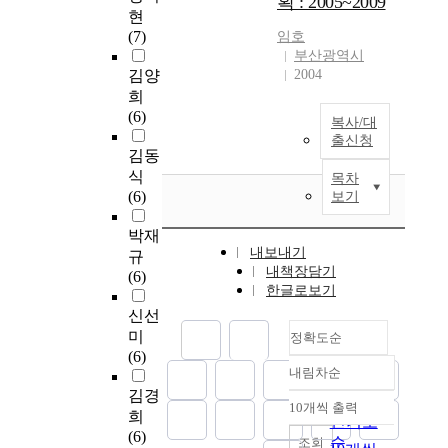
획 : 2005~2009
현
(7)
임호
부산광역시
김양
2004
희
(6)
복사/대
출신청
김동
식
목차
(6)
보기
박재
내보내기
규
내책장담기
(6)
한글로보기
신선
미
정확도순
(6)
내림차순
정확도
김경
순
10개씩 출력
내림차순
희
인기도
(6)
순
조회