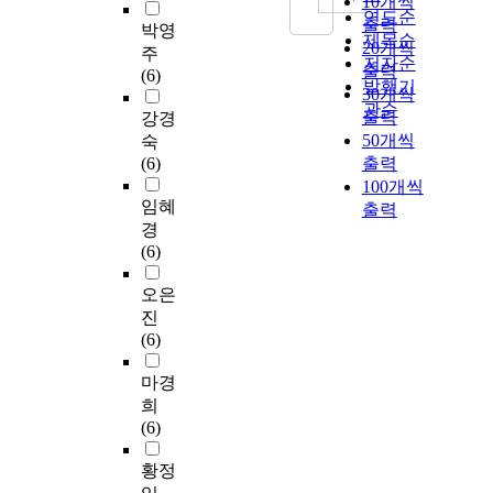
10개씩
연도순
출력
박영
제목순
20개씩
주
저자순
출력
(6)
발행기
30개씩
관순
출력
강경
50개씩
숙
(6)
출력
100개씩
임혜
출력
경
(6)
오은
진
(6)
마경
희
(6)
황정