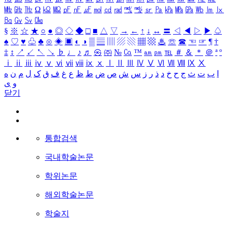
㎒
㎓
㎔
Ω
㏀
㏁
㎊
㎋
㎌
㏖
㏅
㎭
㎮
㎯
㏛
㎩
㎪
㎫
㎬
㏝
㏐
㏓
㏃
㏉
㏜
㏆
§
※
☆
★
○
●
◎
◇
◆
□
■
△
▽
→
←
↑
↓
↔
〓
◁
◀
▷
▶
♤
♠
♡
♥
♧
♣
⊙
◈
▣
◐
◑
▒
▤
▥
▨
▧
▦
▩
♨
☏
☎
☜
☞
¶
†
‡
↕
↗
↙
↖
↘
♭
♩
♪
♬
㉿
㈜
№
㏇
™
㏂
㏘
℡
＃
＆
＊
＠
ª
º
ⅰ
ⅱ
ⅲ
ⅳ
ⅴ
ⅵ
ⅶ
ⅷ
ⅸ
ⅹ
Ⅰ
Ⅱ
Ⅲ
Ⅳ
Ⅴ
Ⅵ
Ⅶ
Ⅷ
Ⅸ
Ⅹ
ا
ب
ت
ث
ج
ح
خ
د
ذ
ر
ز
س
ش
ص
ض
ط
ظ
ع
غ
ف
ق
ک
ل
م
ن
ه
و
ی
닫기
통합검색
국내학술논문
학위논문
해외학술논문
학술지