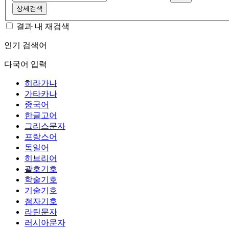
상세검색
결과 내 재검색
인기 검색어
다국어 입력
히라가나
가타카나
중국어
한글고어
그리스문자
프랑스어
독일어
히브리어
괄호기호
학술기호
기술기호
첨자기호
라틴문자
러시아문자