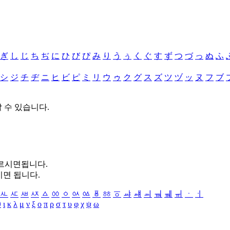
ぎ
し
じ
ち
ぢ
に
ひ
び
ぴ
み
り
う
ぅ
く
ぐ
す
ず
つ
づ
っ
ぬ
ふ
シ
ジ
チ
ヂ
ニ
ヒ
ビ
ピ
ミ
リ
ウ
ゥ
ク
グ
ス
ズ
ツ
ヅ
ッ
ヌ
フ
ブ
할 수 있습니다.
누르시면됩니다.
시면 됩니다.
ㅻ
ㅼ
ㅽ
ㅾ
ㅿ
ㆀ
ㆁ
ㆂ
ㆃ
ㆄ
ㆅ
ㆆ
ㆇ
ㆈ
ㆉ
ㆊ
ㆋ
ㆌ
ㆍ
ㆎ
θ
ι
κ
λ
μ
ν
ξ
ο
π
ρ
σ
τ
υ
φ
χ
ψ
ω