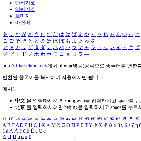
단위기호
일반기호
로마자
아랍어
あ
ぁ
か
が
さ
ざ
た
だ
な
は
ば
ぱ
ま
や
ゃ
ら
わ
ゎ
ん
い
ぃ
き
こ
ご
そ
ぞ
と
ど
の
ほ
ぼ
ぽ
も
よ
ょ
ろ
を
ア
ァ
カ
サ
ザ
タ
ダ
ナ
ハ
バ
パ
マ
ヤ
ャ
ラ
ワ
ヮ
ン
イ
ィ
キ
ギ
ソ
ゾ
ト
ド
ノ
ホ
ボ
ポ
モ
ヨ
ョ
ロ
ヲ
―
http://chineseinput.net/
에서 pinyin(병음)방식으로 중국어를 변환
변환된 중국어를 복사하여 사용하시면 됩니다.
예시)
中文 을 입력하시려면
zhongwen
을 입력하시고 space를
北京 을 입력하시려면
beijing
을 입력하시고 space를 누르
ㅥ
ㅦ
ㅧ
ㅨ
ㅩ
ㅪ
ㅫ
ㅬ
ㅭ
ㅮ
ㅯ
ㅰ
ㅱ
ㅲ
ㅳ
ㅴ
ㅵ
ㅶ
ㅷ
ㅸ
ㅹ
ㅺ
Α
Β
Γ
Δ
Ε
Ζ
Η
Θ
Ι
Κ
Λ
Μ
Ν
Ξ
Ο
Π
Ρ
Σ
Τ
Υ
Φ
Χ
Ψ
Ω
α
β
γ
δ
ε
ζ
η
á
à
Á
À
é
è
É
È
ç
Ç
ê
Ä
Ö
Ü
ä
ö
ü
ß