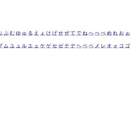
ぶ
ぷ
む
ゆ
ゅ
る
え
ぇ
け
げ
せ
ぜ
て
で
ね
へ
べ
ぺ
め
れ
お
ぉ
プ
ム
ユ
ュ
ル
エ
ェ
ケ
ゲ
セ
ゼ
テ
デ
ヘ
ベ
ペ
メ
レ
オ
ォ
コ
ゴ