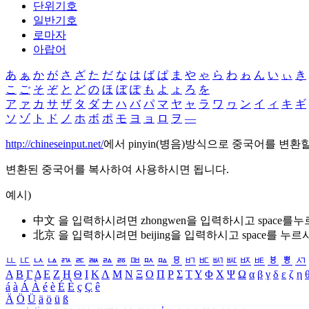
단위기호
일반기호
로마자
아랍어
あ
ぁ
か
が
さ
ざ
た
だ
な
は
ば
ぱ
ま
や
ゃ
ら
わ
ゎ
ん
い
ぃ
き
こ
ご
そ
ぞ
と
ど
の
ほ
ぼ
ぽ
も
よ
ょ
ろ
を
ア
ァ
カ
サ
ザ
タ
ダ
ナ
ハ
バ
パ
マ
ヤ
ャ
ラ
ワ
ヮ
ン
イ
ィ
キ
ギ
ソ
ゾ
ト
ド
ノ
ホ
ボ
ポ
モ
ヨ
ョ
ロ
ヲ
―
http://chineseinput.net/
에서 pinyin(병음)방식으로 중국어를 변환
변환된 중국어를 복사하여 사용하시면 됩니다.
예시)
中文 을 입력하시려면
zhongwen
을 입력하시고 space를
北京 을 입력하시려면
beijing
을 입력하시고 space를 누르
ㅥ
ㅦ
ㅧ
ㅨ
ㅩ
ㅪ
ㅫ
ㅬ
ㅭ
ㅮ
ㅯ
ㅰ
ㅱ
ㅲ
ㅳ
ㅴ
ㅵ
ㅶ
ㅷ
ㅸ
ㅹ
ㅺ
Α
Β
Γ
Δ
Ε
Ζ
Η
Θ
Ι
Κ
Λ
Μ
Ν
Ξ
Ο
Π
Ρ
Σ
Τ
Υ
Φ
Χ
Ψ
Ω
α
β
γ
δ
ε
ζ
η
á
à
Á
À
é
è
É
È
ç
Ç
ê
Ä
Ö
Ü
ä
ö
ü
ß