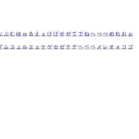
ぶ
ぷ
む
ゆ
ゅ
る
え
ぇ
け
げ
せ
ぜ
て
で
ね
へ
べ
ぺ
め
れ
お
ぉ
プ
ム
ユ
ュ
ル
エ
ェ
ケ
ゲ
セ
ゼ
テ
デ
ヘ
ベ
ペ
メ
レ
オ
ォ
コ
ゴ