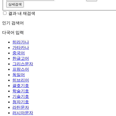
상세검색
결과 내 재검색
인기 검색어
다국어 입력
히라가나
가타카나
중국어
한글고어
그리스문자
프랑스어
독일어
히브리어
괄호기호
학술기호
기술기호
첨자기호
라틴문자
러시아문자