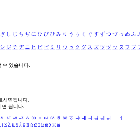
ぎ
し
じ
ち
ぢ
に
ひ
び
ぴ
み
り
う
ぅ
く
ぐ
す
ず
つ
づ
っ
ぬ
ふ
シ
ジ
チ
ヂ
ニ
ヒ
ビ
ピ
ミ
リ
ウ
ゥ
ク
グ
ス
ズ
ツ
ヅ
ッ
ヌ
フ
ブ
할 수 있습니다.
누르시면됩니다.
시면 됩니다.
ㅻ
ㅼ
ㅽ
ㅾ
ㅿ
ㆀ
ㆁ
ㆂ
ㆃ
ㆄ
ㆅ
ㆆ
ㆇ
ㆈ
ㆉ
ㆊ
ㆋ
ㆌ
ㆍ
ㆎ
θ
ι
κ
λ
μ
ν
ξ
ο
π
ρ
σ
τ
υ
φ
χ
ψ
ω