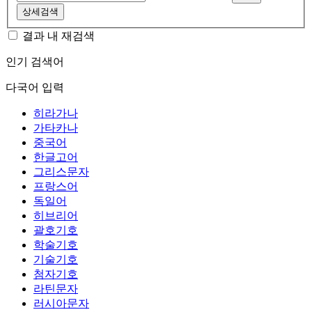
상세검색
결과 내 재검색
인기 검색어
다국어 입력
히라가나
가타카나
중국어
한글고어
그리스문자
프랑스어
독일어
히브리어
괄호기호
학술기호
기술기호
첨자기호
라틴문자
러시아문자