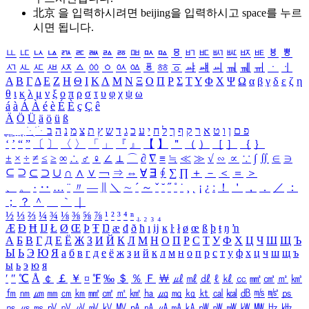
北京 을 입력하시려면
beijing
을 입력하시고 space를 누르
시면 됩니다.
ㅥ
ㅦ
ㅧ
ㅨ
ㅩ
ㅪ
ㅫ
ㅬ
ㅭ
ㅮ
ㅯ
ㅰ
ㅱ
ㅲ
ㅳ
ㅴ
ㅵ
ㅶ
ㅷ
ㅸ
ㅹ
ㅺ
ㅻ
ㅼ
ㅽ
ㅾ
ㅿ
ㆀ
ㆁ
ㆂ
ㆃ
ㆄ
ㆅ
ㆆ
ㆇ
ㆈ
ㆉ
ㆊ
ㆋ
ㆌ
ㆍ
ㆎ
Α
Β
Γ
Δ
Ε
Ζ
Η
Θ
Ι
Κ
Λ
Μ
Ν
Ξ
Ο
Π
Ρ
Σ
Τ
Υ
Φ
Χ
Ψ
Ω
α
β
γ
δ
ε
ζ
η
θ
ι
κ
λ
μ
ν
ξ
ο
π
ρ
σ
τ
υ
φ
χ
ψ
ω
á
à
Á
À
é
è
É
È
ç
Ç
ê
Ä
Ö
Ü
ä
ö
ü
ß
ְ
ֳ
ֲ
ֱ
ָ
ַ
ֵ
ֶ
ִ
ֹ
ּ
ֻ
ׂ
ׁ
ּ
ב
ה
נ
מ
צ
ת
ץ
ש
ד
ג
כ
ע
י
ח
ל
ך
ף
ק
ר
א
ט
ו
ן
ם
פ
‘
’
“
”
〔
〕
〈
〉
「
」
『
』
【
】
＂
（
）
［
］
｛
｝
±
×
÷
≠
≤
≥
∞
∴
♂
♀
∠
⊥
⌒
∂
∇
≡
≒
≪
≫
√
∽
∝
∵
∫
∬
∈
∋
⊆
⊇
⊂
⊃
∪
∩
∧
∨
￢
⇒
⇔
∀
∃
∮
∑
∏
＋
－
＜
＝
＞
、
。
·
‥
…
¨
〃
―
∥
＼
∼
´
～
ˇ
˘
˝
˚
˙
¸
˛
¡
¿
ː
！
＇
，
．
／
：
；
？
＾
＿
｀
｜
½
⅓
⅔
¼
¾
⅛
⅜
⅝
⅞
¹
²
³
⁴
ⁿ
₁
₂
₃
₄
Æ
Ð
Ħ
Ĳ
Ł
Ø
Œ
Þ
Ŧ
Ŋ
æ
đ
ð
ħ
ı
ĳ
ĸ
ŀ
ł
ø
œ
ß
þ
ŧ
ŋ
ŉ
А
Б
В
Г
Д
Е
Ё
Ж
З
И
Й
К
Л
М
Н
О
П
Р
С
Т
У
Ф
Х
Ц
Ч
Ш
Щ
Ъ
Ы
Ь
Э
Ю
Я
а
б
в
г
д
е
ё
ж
з
и
й
к
л
м
н
о
п
р
с
т
у
ф
х
ц
ч
ш
щ
ъ
ы
ь
э
ю
я
′
″
℃
Å
￠
￡
￥
¤
℉
‰
＄
％
Ｆ
￦
㎕
㎖
㎗
ℓ
㎘
㏄
㎣
㎤
㎥
㎦
㎙
㎚
㎛
㎜
㎝
㎞
㎟
㎠
㎡
㎢
㏊
㎍
㎎
㎏
㏏
㎈
㎉
㏈
㎧
㎨
㎰
㎱
㎲
㎳
㎴
㎵
㎶
㎷
㎸
㎹
㎀
㎁
㎂
㎃
㎄
㎺
㎻
㎽
㎾
㎿
㎐
㎑