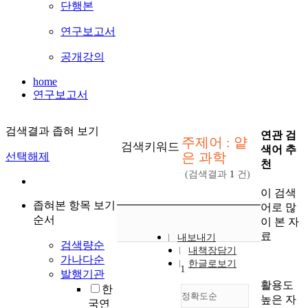
단행본
연구보고서
공개강의
home
연구보고서
검색결과 좁혀 보기
연관 검
주제어 : 얕
검색키워드
색어 추
은 과학
선택해제
천
(검색결과
1
건)
이 검색
좁혀본 항목 보기
어로 많
순서
이 본 자
료
내보내기
검색량순
내책장담기
가나다순
한글로보기
1
발행기관
활용도
한
정확도순
높은 자
국연