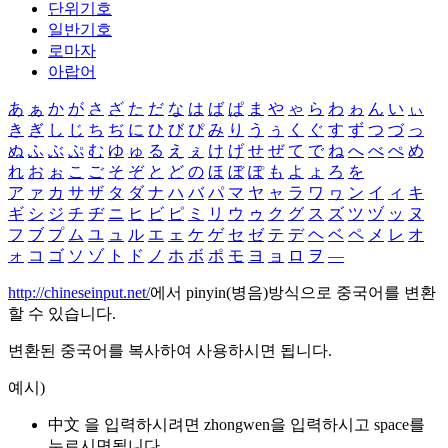
단위기호
일반기호
로마자
아랍어
あ
ぁ
か
が
さ
ざ
た
だ
な
は
ば
ぱ
ま
や
ゃ
ら
わ
ゎ
ん
い
ぃ
き
ぎ
し
じ
ち
ぢ
に
ひ
び
ぴ
み
り
う
ぅ
く
ぐ
す
ず
つ
づ
っ
ぬ
ふ
ぶ
ぷ
む
ゆ
ゅ
る
え
ぇ
け
げ
せ
ぜ
て
で
ね
へ
べ
ぺ
め
れ
お
ぉ
こ
ご
そ
ぞ
と
ど
の
ほ
ぼ
ぽ
も
よ
ょ
ろ
を
ア
ァ
カ
サ
ザ
タ
ダ
ナ
ハ
バ
パ
マ
ヤ
ャ
ラ
ワ
ヮ
ン
イ
ィ
キ
ギ
シ
ジ
チ
ヂ
ニ
ヒ
ビ
ピ
ミ
リ
ウ
ゥ
ク
グ
ス
ズ
ツ
ヅ
ッ
ヌ
フ
ブ
プ
ム
ユ
ュ
ル
エ
ェ
ケ
ゲ
セ
ゼ
テ
デ
ヘ
ベ
ペ
メ
レ
オ
ォ
コ
ゴ
ソ
ゾ
ト
ド
ノ
ホ
ボ
ポ
モ
ヨ
ョ
ロ
ヲ
―
http://chineseinput.net/
에서 pinyin(병음)방식으로 중국어를 변환
할 수 있습니다.
변환된 중국어를 복사하여 사용하시면 됩니다.
예시)
中文 을 입력하시려면
zhongwen
을 입력하시고 space를
누르시면됩니다.