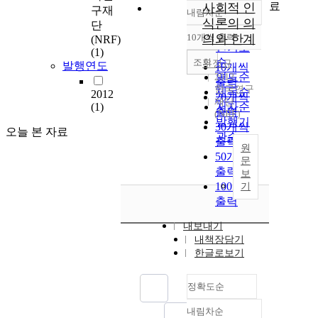
료
사회적 인
구재
내림차순
정확도
식론의 의
단
순
10개씩 출력
의와 한계
(NRF)
내림차순
인기도
(1)
순
조회
우정규
발행연도
10개씩
연도순
2012
출력
한국연구
제목순
2012
20개씩
재단
(1)
저자순
출력
(NRF)
발행기
30개씩
오늘 본 자료
관순
출력
원
50개씩
문
출력
보
100개씩
기
출력
내보내기
내책장담기
한글로보기
정확도순
내림차순
정확도