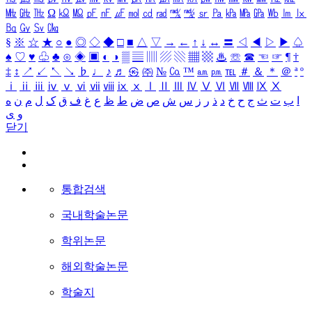
㎒
㎓
㎔
Ω
㏀
㏁
㎊
㎋
㎌
㏖
㏅
㎭
㎮
㎯
㏛
㎩
㎪
㎫
㎬
㏝
㏐
㏓
㏃
㏉
㏜
㏆
§
※
☆
★
○
●
◎
◇
◆
□
■
△
▽
→
←
↑
↓
↔
〓
◁
◀
▷
▶
♤
♠
♡
♥
♧
♣
⊙
◈
▣
◐
◑
▒
▤
▥
▨
▧
▦
▩
♨
☏
☎
☜
☞
¶
†
‡
↕
↗
↙
↖
↘
♭
♩
♪
♬
㉿
㈜
№
㏇
™
㏂
㏘
℡
＃
＆
＊
＠
ª
º
ⅰ
ⅱ
ⅲ
ⅳ
ⅴ
ⅵ
ⅶ
ⅷ
ⅸ
ⅹ
Ⅰ
Ⅱ
Ⅲ
Ⅳ
Ⅴ
Ⅵ
Ⅶ
Ⅷ
Ⅸ
Ⅹ
ا
ب
ت
ث
ج
ح
خ
د
ذ
ر
ز
س
ش
ص
ض
ط
ظ
ع
غ
ف
ق
ک
ل
م
ن
ه
و
ی
닫기
통합검색
국내학술논문
학위논문
해외학술논문
학술지