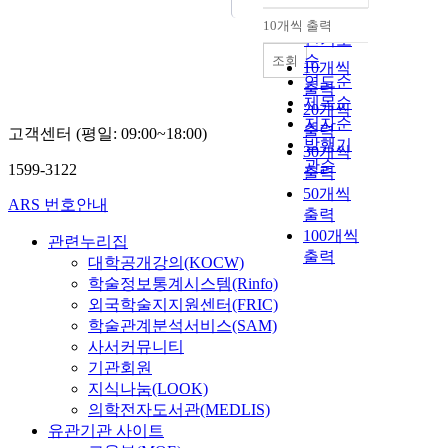
순
10개씩 출력
내림차순
인기도
순
조회
10개씩
연도순
출력
제목순
20개씩
저자순
출력
고객센터 (평일: 09:00~18:00)
발행기
30개씩
관순
1599-3122
출력
50개씩
ARS 번호안내
출력
100개씩
관련누리집
출력
대학공개강의(KOCW)
학술정보통계시스템(Rinfo)
외국학술지지원센터(FRIC)
학술관계분석서비스(SAM)
사서커뮤니티
기관회원
지식나눔(LOOK)
의학전자도서관(MEDLIS)
유관기관 사이트