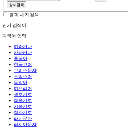
상세검색
결과 내 재검색
인기 검색어
다국어 입력
히라가나
가타카나
중국어
한글고어
그리스문자
프랑스어
독일어
히브리어
괄호기호
학술기호
기술기호
첨자기호
라틴문자
러시아문자