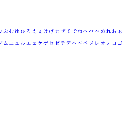
ぶ
ぷ
む
ゆ
ゅ
る
え
ぇ
け
げ
せ
ぜ
て
で
ね
へ
べ
ぺ
め
れ
お
ぉ
プ
ム
ユ
ュ
ル
エ
ェ
ケ
ゲ
セ
ゼ
テ
デ
ヘ
ベ
ペ
メ
レ
オ
ォ
コ
ゴ