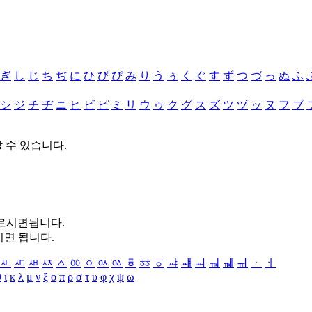
ぎ
し
じ
ち
ぢ
に
ひ
び
ぴ
み
り
う
ぅ
く
ぐ
す
ず
つ
づ
っ
ぬ
ふ
シ
ジ
チ
ヂ
ニ
ヒ
ビ
ピ
ミ
リ
ウ
ゥ
ク
グ
ス
ズ
ツ
ヅ
ッ
ヌ
フ
ブ
할 수 있습니다.
누르시면됩니다.
시면 됩니다.
ㅻ
ㅼ
ㅽ
ㅾ
ㅿ
ㆀ
ㆁ
ㆂ
ㆃ
ㆄ
ㆅ
ㆆ
ㆇ
ㆈ
ㆉ
ㆊ
ㆋ
ㆌ
ㆍ
ㆎ
θ
ι
κ
λ
μ
ν
ξ
ο
π
ρ
σ
τ
υ
φ
χ
ψ
ω