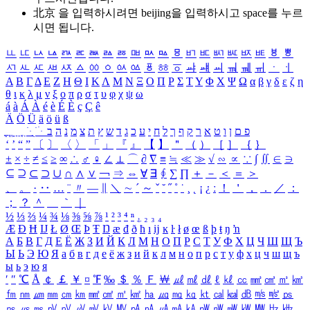
北京 을 입력하시려면
beijing
을 입력하시고 space를 누르
시면 됩니다.
ㅥ
ㅦ
ㅧ
ㅨ
ㅩ
ㅪ
ㅫ
ㅬ
ㅭ
ㅮ
ㅯ
ㅰ
ㅱ
ㅲ
ㅳ
ㅴ
ㅵ
ㅶ
ㅷ
ㅸ
ㅹ
ㅺ
ㅻ
ㅼ
ㅽ
ㅾ
ㅿ
ㆀ
ㆁ
ㆂ
ㆃ
ㆄ
ㆅ
ㆆ
ㆇ
ㆈ
ㆉ
ㆊ
ㆋ
ㆌ
ㆍ
ㆎ
Α
Β
Γ
Δ
Ε
Ζ
Η
Θ
Ι
Κ
Λ
Μ
Ν
Ξ
Ο
Π
Ρ
Σ
Τ
Υ
Φ
Χ
Ψ
Ω
α
β
γ
δ
ε
ζ
η
θ
ι
κ
λ
μ
ν
ξ
ο
π
ρ
σ
τ
υ
φ
χ
ψ
ω
á
à
Á
À
é
è
É
È
ç
Ç
ê
Ä
Ö
Ü
ä
ö
ü
ß
ְ
ֳ
ֲ
ֱ
ָ
ַ
ֵ
ֶ
ִ
ֹ
ּ
ֻ
ׂ
ׁ
ּ
ב
ה
נ
מ
צ
ת
ץ
ש
ד
ג
כ
ע
י
ח
ל
ך
ף
ק
ר
א
ט
ו
ן
ם
פ
‘
’
“
”
〔
〕
〈
〉
「
」
『
』
【
】
＂
（
）
［
］
｛
｝
±
×
÷
≠
≤
≥
∞
∴
♂
♀
∠
⊥
⌒
∂
∇
≡
≒
≪
≫
√
∽
∝
∵
∫
∬
∈
∋
⊆
⊇
⊂
⊃
∪
∩
∧
∨
￢
⇒
⇔
∀
∃
∮
∑
∏
＋
－
＜
＝
＞
、
。
·
‥
…
¨
〃
―
∥
＼
∼
´
～
ˇ
˘
˝
˚
˙
¸
˛
¡
¿
ː
！
＇
，
．
／
：
；
？
＾
＿
｀
｜
½
⅓
⅔
¼
¾
⅛
⅜
⅝
⅞
¹
²
³
⁴
ⁿ
₁
₂
₃
₄
Æ
Ð
Ħ
Ĳ
Ł
Ø
Œ
Þ
Ŧ
Ŋ
æ
đ
ð
ħ
ı
ĳ
ĸ
ŀ
ł
ø
œ
ß
þ
ŧ
ŋ
ŉ
А
Б
В
Г
Д
Е
Ё
Ж
З
И
Й
К
Л
М
Н
О
П
Р
С
Т
У
Ф
Х
Ц
Ч
Ш
Щ
Ъ
Ы
Ь
Э
Ю
Я
а
б
в
г
д
е
ё
ж
з
и
й
к
л
м
н
о
п
р
с
т
у
ф
х
ц
ч
ш
щ
ъ
ы
ь
э
ю
я
′
″
℃
Å
￠
￡
￥
¤
℉
‰
＄
％
Ｆ
￦
㎕
㎖
㎗
ℓ
㎘
㏄
㎣
㎤
㎥
㎦
㎙
㎚
㎛
㎜
㎝
㎞
㎟
㎠
㎡
㎢
㏊
㎍
㎎
㎏
㏏
㎈
㎉
㏈
㎧
㎨
㎰
㎱
㎲
㎳
㎴
㎵
㎶
㎷
㎸
㎹
㎀
㎁
㎂
㎃
㎄
㎺
㎻
㎽
㎾
㎿
㎐
㎑