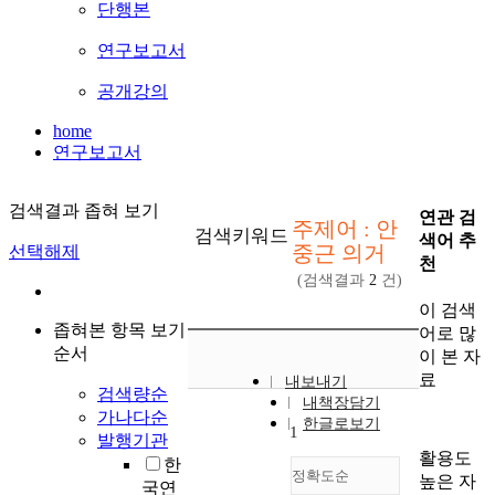
단행본
연구보고서
공개강의
home
연구보고서
검색결과 좁혀 보기
연관 검
주제어 : 안
검색키워드
색어 추
중근 의거
선택해제
천
(검색결과
2
건)
이 검색
좁혀본 항목 보기
어로 많
순서
이 본 자
료
내보내기
검색량순
내책장담기
가나다순
한글로보기
1
발행기관
활용도
한
정확도순
높은 자
국연