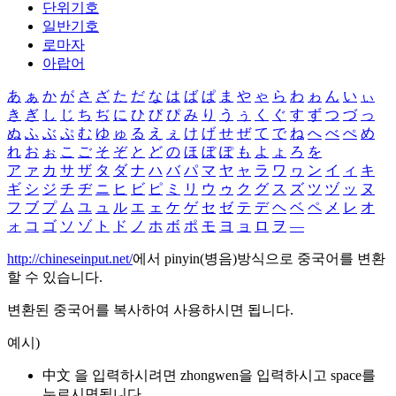
단위기호
일반기호
로마자
아랍어
あ
ぁ
か
が
さ
ざ
た
だ
な
は
ば
ぱ
ま
や
ゃ
ら
わ
ゎ
ん
い
ぃ
き
ぎ
し
じ
ち
ぢ
に
ひ
び
ぴ
み
り
う
ぅ
く
ぐ
す
ず
つ
づ
っ
ぬ
ふ
ぶ
ぷ
む
ゆ
ゅ
る
え
ぇ
け
げ
せ
ぜ
て
で
ね
へ
べ
ぺ
め
れ
お
ぉ
こ
ご
そ
ぞ
と
ど
の
ほ
ぼ
ぽ
も
よ
ょ
ろ
を
ア
ァ
カ
サ
ザ
タ
ダ
ナ
ハ
バ
パ
マ
ヤ
ャ
ラ
ワ
ヮ
ン
イ
ィ
キ
ギ
シ
ジ
チ
ヂ
ニ
ヒ
ビ
ピ
ミ
リ
ウ
ゥ
ク
グ
ス
ズ
ツ
ヅ
ッ
ヌ
フ
ブ
プ
ム
ユ
ュ
ル
エ
ェ
ケ
ゲ
セ
ゼ
テ
デ
ヘ
ベ
ペ
メ
レ
オ
ォ
コ
ゴ
ソ
ゾ
ト
ド
ノ
ホ
ボ
ポ
モ
ヨ
ョ
ロ
ヲ
―
http://chineseinput.net/
에서 pinyin(병음)방식으로 중국어를 변환
할 수 있습니다.
변환된 중국어를 복사하여 사용하시면 됩니다.
예시)
中文 을 입력하시려면
zhongwen
을 입력하시고 space를
누르시면됩니다.