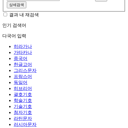
상세검색
결과 내 재검색
인기 검색어
다국어 입력
히라가나
가타카나
중국어
한글고어
그리스문자
프랑스어
독일어
히브리어
괄호기호
학술기호
기술기호
첨자기호
라틴문자
러시아문자