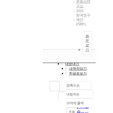
운동사연
구소
2010
한국연구
재단
(NRF)
원
문
보
기
내보내기
내책장담기
한글로보기
정확도순
내림차순
정확도
순
10개씩 출력
내림차순
인기도
순
조회