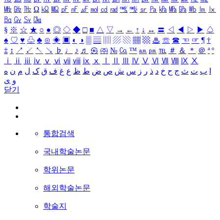
㎒
㎓
㎔
Ω
㏀
㏁
㎊
㎋
㎌
㏖
㏅
㎭
㎮
㎯
㏛
㎩
㎪
㎫
㎬
㏝
㏐
㏓
㏃
㏉
㏜
㏆
§
※
☆
★
○
●
◎
◇
◆
□
■
△
▽
→
←
↑
↓
↔
〓
◁
◀
▷
▶
♤
♠
♡
♥
♧
♣
⊙
◈
▣
◐
◑
▒
▤
▥
▨
▧
▦
▩
♨
☏
☎
☜
☞
¶
†
‡
↕
↗
↙
↖
↘
♭
♩
♪
♬
㉿
㈜
№
㏇
™
㏂
㏘
℡
＃
＆
＊
＠
ª
º
ⅰ
ⅱ
ⅲ
ⅳ
ⅴ
ⅵ
ⅶ
ⅷ
ⅸ
ⅹ
Ⅰ
Ⅱ
Ⅲ
Ⅳ
Ⅴ
Ⅵ
Ⅶ
Ⅷ
Ⅸ
Ⅹ
ا
ب
ت
ث
ج
ح
خ
د
ذ
ر
ز
س
ش
ص
ض
ط
ظ
ع
غ
ف
ق
ک
ل
م
ن
ه
و
ی
닫기
통합검색
국내학술논문
학위논문
해외학술논문
학술지