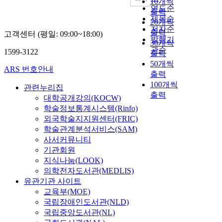
10개씩
연도순
출력
제목순
20개씩
저자순
출력
고객센터 (평일: 09:00~18:00)
발행기
30개씩
관순
1599-3122
출력
50개씩
ARS 번호안내
출력
100개씩
관련누리집
출력
대학공개강의(KOCW)
학술정보통계시스템(Rinfo)
외국학술지지원센터(FRIC)
학술관계분석서비스(SAM)
사서커뮤니티
기관회원
지식나눔(LOOK)
의학전자도서관(MEDLIS)
유관기관 사이트
교육부(MOE)
국립장애인도서관(NLD)
국립중앙도서관(NL)