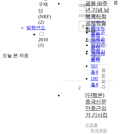
료
광복 60주
구재
내림차순
정확도
년 기념 남
단
순
10개씩 출력
북역사학
(NRF)
내림차순
인기도
(2)
국제학술
순
조회
발행연도
10개씩
회의
연도순
출력
제목순
2010
김광운
20개씩
(1)
저자순
한국연구
출력
재단
발행기
30개씩
오늘 본 자료
(NRF)
관순
출력
50개씩
원
출력
문
100개씩
보
출력
기
2
[단행본]
중국신문
안중근의
거 기사집
손염홍
한국독립