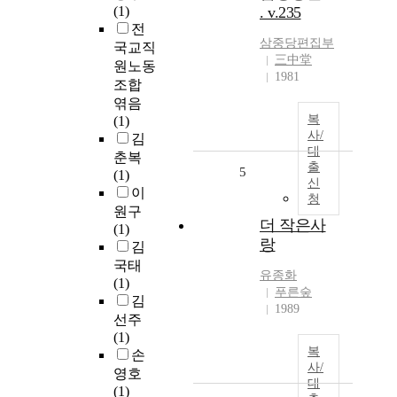
(1)
. v.235
전
삼중당편집부
국교직
三中堂
원노동
1981
조합
엮음
복
(1)
사/
김
대
춘복
출
5
(1)
신
이
청
원구
더 작은사
(1)
랑
김
국태
유종화
(1)
푸른숲
김
1989
선주
(1)
복
손
사/
영호
대
(1)