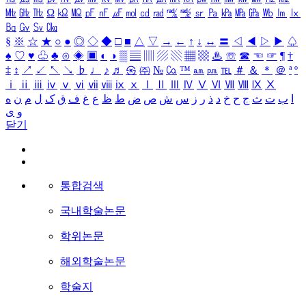
㎒
㎓
㎔
Ω
㏀
㏁
㎊
㎋
㎌
㏖
㏅
㎭
㎮
㎯
㏛
㎩
㎪
㎫
㎬
㏝
㏐
㏓
㏃
㏉
㏜
㏆
§
※
☆
★
○
●
◎
◇
◆
□
■
△
▽
→
←
↑
↓
↔
〓
◁
◀
▷
▶
♤
♠
♡
♥
♧
♣
⊙
◈
▣
◐
◑
▒
▤
▥
▨
▧
▦
▩
♨
☏
☎
☜
☞
¶
†
‡
↕
↗
↙
↖
↘
♭
♩
♪
♬
㉿
㈜
№
㏇
™
㏂
㏘
℡
＃
＆
＊
＠
ª
º
ⅰ
ⅱ
ⅲ
ⅳ
ⅴ
ⅵ
ⅶ
ⅷ
ⅸ
ⅹ
Ⅰ
Ⅱ
Ⅲ
Ⅳ
Ⅴ
Ⅵ
Ⅶ
Ⅷ
Ⅸ
Ⅹ
ا
ب
ت
ث
ج
ح
خ
د
ذ
ر
ز
س
ش
ص
ض
ط
ظ
ع
غ
ف
ق
ک
ل
م
ن
ه
و
ی
닫기
통합검색
국내학술논문
학위논문
해외학술논문
학술지