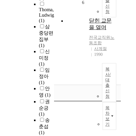
출
6
신
Thoma,
청
Ludwig
닫힌 교문
(1)
삼
을 열며
중당편
전국교직원노
집부
동조합
(1)
사계절
신
1990
미정
(1)
복
임
사/
정아
대
(1)
출
안
신
영
(1)
청
권
순긍
목
차
(1)
보
송
기
춘섭
(1)