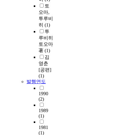
토
오마,
투루비
히
(1)
투
루비히
토오마
著
(1)
김
영춘
[공편]
(1)
발행연도
1990
(2)
1989
(1)
1981
(1)