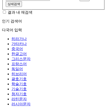
상세검색
결과 내 재검색
인기 검색어
다국어 입력
히라가나
가타카나
중국어
한글고어
그리스문자
프랑스어
독일어
히브리어
괄호기호
학술기호
기술기호
첨자기호
라틴문자
러시아문자