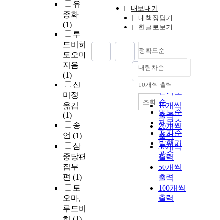
유
내보내기
종화
내책장담기
(1)
한글로보기
루
드비히
정확도순
토오마
지음
내림차순
정확도
(1)
순
신
10개씩 출력
내림차순
인기도
미정
순
조회
옮김
10개씩
연도순
(1)
출력
제목순
송
20개씩
저자순
언
(1)
출력
발행기
삼
30개씩
관순
중당편
출력
집부
50개씩
편
(1)
출력
토
100개씩
오마,
출력
루드비
히
(1)