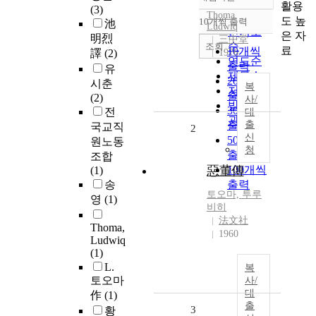
정확도
활용
(3)
Thoma,
순
도 높
10개씩 출력
池
내림차순
Ludwiq
인기도
은 자
明烈
三中堂
순
조회
료
10개씩
譯
(2)
1976
연도순
출력
유
제목순
20개씩
시춘
복
저자순
출력
(2)
사/
발행기
30개씩
전
대
관순
출력
출
국교직
2
신
50개씩
원노동
청
출력
조합
惡董傳
100개씩
(1)
송
출력
토오마, 투루
영
(1)
비히
法文社
Thoma,
1960
Ludwiq
(1)
L.
복
토오마
사/
대
作
(1)
출
3
황