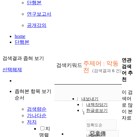
단행본
연구보고서
공개강의
home
단행본
검색결과 좁혀 보기
연관
주제어 : 악동
검색키워드
검색
전
선택해제
(검색결과
6
건)
어 추
천
좁혀본 항목 보기
이 검
순서
색어
내보내기
로 많
내책장담기
검색량순
한글로보기
이 본
1
가나다순
자료
저자
정확도순
지
惡童傳
명렬
내림차순