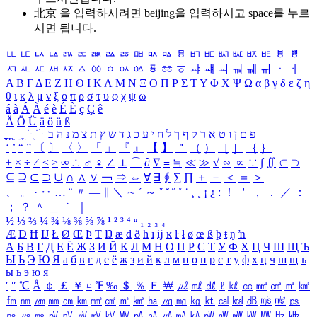
北京 을 입력하시려면
beijing
을 입력하시고 space를 누르
시면 됩니다.
ㅥ
ㅦ
ㅧ
ㅨ
ㅩ
ㅪ
ㅫ
ㅬ
ㅭ
ㅮ
ㅯ
ㅰ
ㅱ
ㅲ
ㅳ
ㅴ
ㅵ
ㅶ
ㅷ
ㅸ
ㅹ
ㅺ
ㅻ
ㅼ
ㅽ
ㅾ
ㅿ
ㆀ
ㆁ
ㆂ
ㆃ
ㆄ
ㆅ
ㆆ
ㆇ
ㆈ
ㆉ
ㆊ
ㆋ
ㆌ
ㆍ
ㆎ
Α
Β
Γ
Δ
Ε
Ζ
Η
Θ
Ι
Κ
Λ
Μ
Ν
Ξ
Ο
Π
Ρ
Σ
Τ
Υ
Φ
Χ
Ψ
Ω
α
β
γ
δ
ε
ζ
η
θ
ι
κ
λ
μ
ν
ξ
ο
π
ρ
σ
τ
υ
φ
χ
ψ
ω
á
à
Á
À
é
è
É
È
ç
Ç
ê
Ä
Ö
Ü
ä
ö
ü
ß
ְ
ֳ
ֲ
ֱ
ָ
ַ
ֵ
ֶ
ִ
ֹ
ּ
ֻ
ׂ
ׁ
ּ
ב
ה
נ
מ
צ
ת
ץ
ש
ד
ג
כ
ע
י
ח
ל
ך
ף
ק
ר
א
ט
ו
ן
ם
פ
‘
’
“
”
〔
〕
〈
〉
「
」
『
』
【
】
＂
（
）
［
］
｛
｝
±
×
÷
≠
≤
≥
∞
∴
♂
♀
∠
⊥
⌒
∂
∇
≡
≒
≪
≫
√
∽
∝
∵
∫
∬
∈
∋
⊆
⊇
⊂
⊃
∪
∩
∧
∨
￢
⇒
⇔
∀
∃
∮
∑
∏
＋
－
＜
＝
＞
、
。
·
‥
…
¨
〃
―
∥
＼
∼
´
～
ˇ
˘
˝
˚
˙
¸
˛
¡
¿
ː
！
＇
，
．
／
：
；
？
＾
＿
｀
｜
½
⅓
⅔
¼
¾
⅛
⅜
⅝
⅞
¹
²
³
⁴
ⁿ
₁
₂
₃
₄
Æ
Ð
Ħ
Ĳ
Ł
Ø
Œ
Þ
Ŧ
Ŋ
æ
đ
ð
ħ
ı
ĳ
ĸ
ŀ
ł
ø
œ
ß
þ
ŧ
ŋ
ŉ
А
Б
В
Г
Д
Е
Ё
Ж
З
И
Й
К
Л
М
Н
О
П
Р
С
Т
У
Ф
Х
Ц
Ч
Ш
Щ
Ъ
Ы
Ь
Э
Ю
Я
а
б
в
г
д
е
ё
ж
з
и
й
к
л
м
н
о
п
р
с
т
у
ф
х
ц
ч
ш
щ
ъ
ы
ь
э
ю
я
′
″
℃
Å
￠
￡
￥
¤
℉
‰
＄
％
Ｆ
￦
㎕
㎖
㎗
ℓ
㎘
㏄
㎣
㎤
㎥
㎦
㎙
㎚
㎛
㎜
㎝
㎞
㎟
㎠
㎡
㎢
㏊
㎍
㎎
㎏
㏏
㎈
㎉
㏈
㎧
㎨
㎰
㎱
㎲
㎳
㎴
㎵
㎶
㎷
㎸
㎹
㎀
㎁
㎂
㎃
㎄
㎺
㎻
㎽
㎾
㎿
㎐
㎑