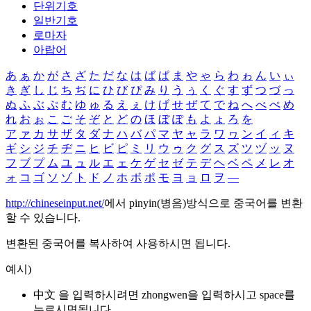
단위기호
일반기호
로마자
아랍어
あ
ぁ
か
が
さ
ざ
た
だ
な
は
ば
ぱ
ま
や
ゃ
ら
わ
ゎ
ん
い
ぃ
き
ぎ
し
じ
ち
ぢ
に
ひ
び
ぴ
み
り
う
ぅ
く
ぐ
す
ず
つ
づ
っ
ぬ
ふ
ぶ
ぷ
む
ゆ
ゅ
る
え
ぇ
け
げ
せ
ぜ
て
で
ね
へ
べ
ぺ
め
れ
お
ぉ
こ
ご
そ
ぞ
と
ど
の
ほ
ぼ
ぽ
も
よ
ょ
ろ
を
ア
ァ
カ
サ
ザ
タ
ダ
ナ
ハ
バ
パ
マ
ヤ
ャ
ラ
ワ
ヮ
ン
イ
ィ
キ
ギ
シ
ジ
チ
ヂ
ニ
ヒ
ビ
ピ
ミ
リ
ウ
ゥ
ク
グ
ス
ズ
ツ
ヅ
ッ
ヌ
フ
ブ
プ
ム
ユ
ュ
ル
エ
ェ
ケ
ゲ
セ
ゼ
テ
デ
ヘ
ベ
ペ
メ
レ
オ
ォ
コ
ゴ
ソ
ゾ
ト
ド
ノ
ホ
ボ
ポ
モ
ヨ
ョ
ロ
ヲ
―
http://chineseinput.net/
에서 pinyin(병음)방식으로 중국어를 변환
할 수 있습니다.
변환된 중국어를 복사하여 사용하시면 됩니다.
예시)
中文 을 입력하시려면
zhongwen
을 입력하시고 space를
누르시면됩니다.