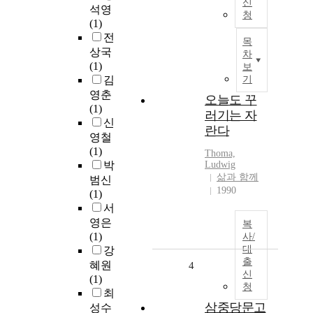
신
석영
청
(1)
전
목
상국
차
(1)
보
김
기
영춘
오늘도 꾸
(1)
러기는 자
신
란다
영철
(1)
Thoma,
박
Ludwig
삶과 함께
범신
1990
(1)
서
영은
복
(1)
사/
대
강
출
혜원
4
신
(1)
청
최
삼중당문고
성수