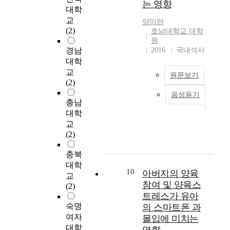
는 영향
아
육
인
n
한
i
대학
력
동
버
에
천
’
성
e
,
교
을
양미란
지
대
광
s
장
n
유
(2)
양
호남대학교 대학
의
한
역
t
과
c
아
원
육
양
역
시
e
발
e
경남
2016
국내석사
의
하
육
할
,
m
달
o
자
대학
는
참
분
서
p
을
n
기
교
2
원문보기
여
담
울
e
위
f
조
(2)
6
도
과
지
r
한
a
절
1
음성듣기
현
에
더
역
a
부
t
능
충남
명
대
따
불
에
m
모
h
력
대학
의
사
라
어
거
e
교
e
을
어
교
회
유
자
주
n
육
r
평
머
(2)
에
아
녀
하
t
프
’
가
니
서
의
의
는
a
로
s
하
충북
를
는
창
성
만
n
그
p
는
대
대학
핵
의
장
10
3
d
아버지의 양육
램
a
설
상
교
가
성
발
~
t
에
r
참여 및 양육스
문
으
(2)
족
은
달
5
h
필
t
을
트레스가 유아
로
화
어
에
세
e
요
i
실
어
숙명
의 스마트폰 과
가
떠
큰
유
i
한
c
머
여자
몰입에 미치는
확
한
영
아
r
시
i
을
니
대학