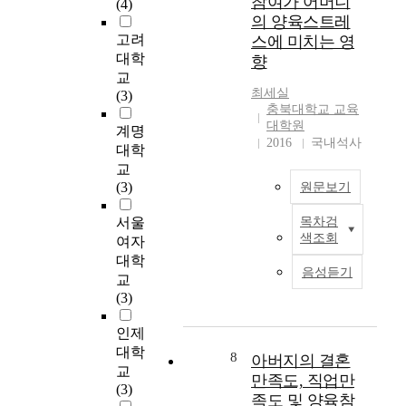
참여가 어머니
(4)
이
놀
는
e
에
울
의 양육스트레
가
이
아
f
서
이
고려
스에 미치는 영
있
성
버
f
5
매
대학
향
는
과
지
e
세
개
교
가
아
의
c
에
하
최세실
(3)
?
버
양
t
해
는
충북대학교 교육
지
육
o
당
지
대학원
계명
둘
의
참
f
하
를
2016
국내석사
대학
째
양
여
f
는
검
교
,
육
도
a
유
증
(3)
아
원문보기
참
와
t
아
하
버
여
영
h
기
였
서울
목차검
지
가
T
·
e
자
다
색조회
여자
의
유
h
유
r
녀
.
양
대학
아
i
아
’
를
음성듣기
육
교
의
s
의
s
둔
참
(3)
행
s
사
o
아
이
여
복
t
회
r
버
를
도
인제
감
u
성
i
지
위
에
대학
에
d
발
g
8
3
아버지의 결혼
해
따
교
미
y
달
i
0
서
만족도, 직업만
라
(3)
치
p
간
n
9
울
족도 및 양육참
유