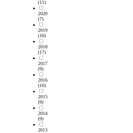
하
상
마
족
사
g
(11)
육
e
구
적
여
은
트
도
용
S
참
w
방
상
자
S
폰
와
2020
하
P
여
h
향
관
료
시
과
(7)
직
였
S
도
i
과
을
를
유
몰
업
다
S
를
c
제
보
2019
수
치
입
만
.
1
알
h
한
였
(16)
집
원
척
족
8
아
i
점
다
하
에
도
도
본
.
보
s
에
.
2018
였
다
를
를
연
0
기
c
대
둘
(17)
다
니
사
중
구
f
위
o
하
째
.
는
용
심
를
o
해
n
여
,
2017
최
만
하
으
위
r
최
s
논
(9)
아
종
4
였
로
해
a
경
i
의
버
분
,
다
탐
수
t
순
s
2016
하
지
석
5
.
색
집
-
(10)
(
t
였
의
은
세
연
하
된
t
1
o
다
양
2
유
구
였
2015
자
e
9
f
.
육
0
아
대
(9)
다
료
s
9
t
T
참
1
1
상
.
는
t
2
h
h
여
2014
명
0
의
그
S
,
)
e
e
와
(9)
의
0
일
리
P
F
이
q
p
걸
자
명
반
고
S
-
개
u
u
음
2013
료
과
적
개
S
t
발
e