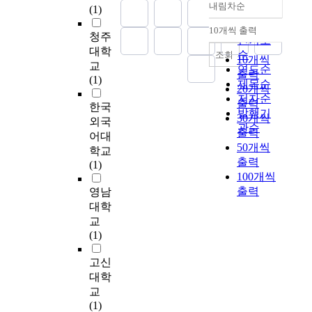
해
아
내림차순
(1)
욱
측
의
정확도
함
로
p
.
a
매
버
어
정
양
순
께
하
a
1
n
개
10개씩 출력
지
내림차순
청주
려
을
육
보
인기도
였
r
.
t
효
의
대학
워
위
참
내
순
으
e
조회
영
’
과
양
10개씩
교
지
해
여
는
며
n
연도순
·
s
를
육
출력
(1)
고
최
와
시
,
t
제목순
유
p
검
참
20개씩
있
경
양
간
자
i
아
e
저자순
증
여
출력
한국
다
순
육
은
료
n
의
e
발행기
하
도
30개씩
외국
.
(
스
인
수
g
성
r
였
관순
에
출력
이
1
트
어대
지
집
o
별
c
고
‘
50개씩
에
9
레
학교
및
은
n
및
o
,
F
출력
,
9
스
(1)
정
질
t
연
m
매
a
100개씩
자
2
가
서
문
h
령
p
개
t
출력
녀
년
유
영남
지
지
e
에
e
효
h
양
)
아
대학
능
방
p
따
t
과
e
육
이
의
을
교
법
a
른
e
에
r
에
개
스
향
(1)
을
r
아
n
대
I
대
발
마
상
사
e
버
c
한
n
한
한
트
고신
시
용
n
지
e
통
v
아
아
폰
키
대학
하
t
의
a
계
o
버
버
과
고
교
였
i
양
n
유
l
지
지
몰
,
(1)
다
n
육
d
의
v