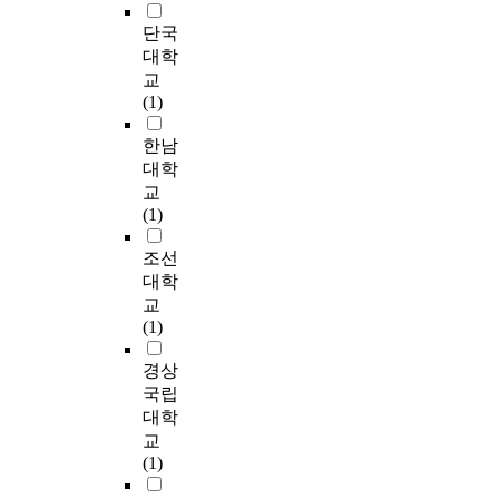
의
양
입
신
.
g
참
t
성
e
역
육
에
체
단국
s
여
o
검
m
할
참
미
발
대학
유
t
도
v
증
e
과
여
치
달
아
r
교
는
e
을
n
인
도
는
에
의
e
(1)
어
r
t
식
질
영
긍
놀
s
떠
i
위
A
이
문
향
정
한남
이
s
한
f
해
c
중
지
에
적
성
o
대학
가
y
부
t
요
를
대
인
을
f
교
?
t
트
i
시
사
해
효
측
t
(1)
2
h
스
v
되
용
알
과
정
h
.
e
트
i
어
하
아
를
하
e
조선
아
m
랩
t
졌
였
보
보
기
i
대학
버
e
방
i
다
고
는
인
위
r
지
d
교
법
e
.
,
데
다
해
m
의
i
(1)
을
s
그
성
목
는
B
o
일
a
사
’
러
역
적
점
a
t
경상
반
t
용
를
나
할
이
에
r
h
적
i
국립
하
한
아
개
있
서
n
e
배
n
대학
였
국
버
념
다
주
n
r
경
g
다
교
상
지
을
.
목
e
s
에
e
.
(1)
황
들
검
연
할
t
.
따
f
에
은
사
구
필