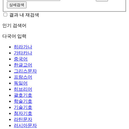
상세검색
결과 내 재검색
인기 검색어
다국어 입력
히라가나
가타카나
중국어
한글고어
그리스문자
프랑스어
독일어
히브리어
괄호기호
학술기호
기술기호
첨자기호
라틴문자
러시아문자