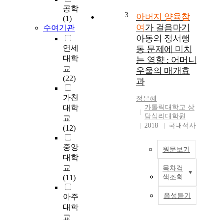
은
공학
를
아
3
아버지 양육참
(1)
나
버
여
가 걸음마기
수여기관
타
지
아동의 정서행
내
의
연세
동 문제에 미치
는
양
대학
지
는 영향 : 어머니
육
알
교
우울의 매개효
참
아
(22)
과
여
보
가
가천
고
정은혜
유
자
대학
가톨릭대학교 상
아
담심리대학원
하
교
의
2018
국내석사
는
(12)
자
데
기
목
중앙
원문보기
조
적
대학
절
이
교
목차검
능
본
있
(11)
색조회
력
연
다
에
구
.
음성듣기
아주
영
는
이
대학
향
아
와
교
을
버