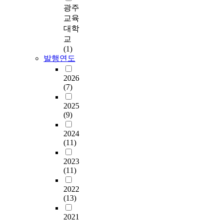
0
검
스
로
하
e
광주
버
p
하
어
1
사
트
는
기
d
교육
지
a
여
머
5
(
레
선
위
d
1
i
대학
위
니
년
K
스
행
해
a
2
r
교
의
의
8
-
로
연
서
t
0
s
(1)
연
우
월
C
수
구
는
a
명
o
발행연도
구
울
부
C
정
에
최
w
을
f
결
은
터
T
한
서
경
e
대
t
2026
과
걸
9
Y
척
주
순
r
(7)
상
h
를
음
월
C
도
요
(
e
으
e
토
마
까
)
,
하
2025
1
a
로
q
대
기
지
를
윤
(9)
게
9
n
이
u
로
아
구
사
태
다
9
a
루
e
본
동
2024
조
용
정
루
1
l
어
s
연
의
(11)
화
하
(
어
)
y
졌
t
구
정
된
였
2
지
이
z
다
i
의
서
2023
설
다
0
고
개
e
.
o
의
행
(11)
문
.
1
있
발
d
아
n
의
동
지
5
는
한
u
버
n
와
문
2022
를
연
)
결
척
s
지
a
향
(13)
제
활
구
의
혼
도
i
의
i
후
와
용
대
스
만
를
n
양
r
2021
연
정