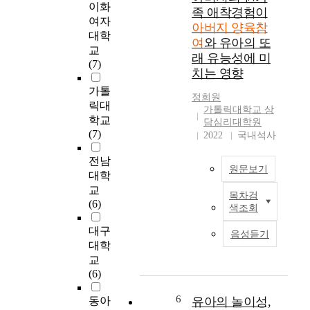
하
성
이화
을
서
족 애착경험이
였
장
여자
매
행
아버지 양육참
다
과
개
대학
동
여
와 유아의 또
.
발
로
교
문
래 유능성에 미
달
유
(7)
제
치는 영향
을
아
와
첫
위
의
가톨
의
정희원
째
한
자
릭대
관
가톨릭대학교 상
,
가
기
계
학교
담심리대학원
아
정
조
를
(7)
2022
국내석사
버
에
절
알
지
서
능
전남
아
의
원문보기
부
력
보
대학
사
모
에
고
교
회
목차검
의
T
어
아
(6)
색조회
인
역
h
떠
버
구
할
e
한
지
대구
음성듣기
학
과
p
의
대학
적
아
u
영
양
교
특
버
r
향
육
(6)
성
지
p
을
참
(
의
o
미
6
여
동아
유아의 놀이성,
연
양
s