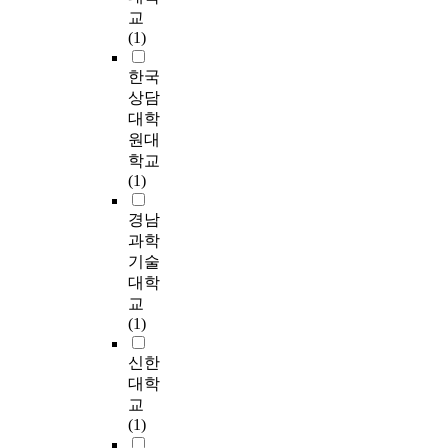
용
u
유
.
조
참
교
목
해
9
적
하
e
치
절
여
(1)
적
전
9
특
여
s
원
T
능
는
을
경
7
성
측
t
에
o
력
또
한국
이
원
)
과
정
i
재
t
에
한
상담
해
(
의
개
하
o
원
h
영
어
대학
하
2
양
인
였
n
중
i
향
머
고
0
육
원대
적
으
n
인
s
을
니
자
1
스
학교
특
며
a
만
e
미
의
발
0
트
(1)
성
,
i
0
n
침
우
적
)
레
을
아
r
세
d
을
울
으
이
스
경남
살
버
e
에
,
과
로
표
측
과학
펴
지
.
서
a
확
도
동
준
정
보
기술
의
T
만
t
인
부
의
화
도
았
대학
양
h
6
o
하
적
한
한
구
다
육
e
교
세
t
였
상
자
유
를
.
참
c
(1)
영
a
다
관
를
아
아
심
여
o
·
l
.
이
대
종
버
리
신한
정
l
유
o
있
상
합
지
적
도
l
대학
아
f
이
었
으
창
의
특
를
e
교
들
2
를
으
로
의
양
성
측
c
(1)
의
1
종
며
2
성
육
으
정
t
아
3
합
,