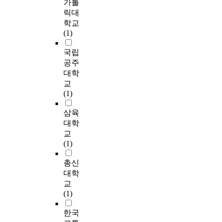
가톨
가
a
아
아
'
r
성
t
육
-
릭대
쉽
(
자
버
s
s
별
i
참
D
학교
지
1
녀
지
P
o
및
o
여
,
(1)
않
9
를
가
l
f
연
n
,
’
다
7
둔
자
a
c
령
i
아
유
국립
.
8
아
녀
y
h
에
n
버
아
공주
따
)
버
양
f
i
따
c
지
의
대학
라
가
지
육
u
l
른
h
의
정
교
서
제
3
에
l
d
사
i
공
서
(1)
,
작
0
참
n
r
회
l
감
행
본
한
9
여
e
e
성
d
능
동
삼육
연
성
명
하
s
n
발
c
력
문
대학
구
역
으
는
s
a
달
a
,
제
교
는
할
로
데
S
g
은
r
유
는
(1)
아
학
2
영
c
e
어
e
아
‘
버
습
0
향
a
d
떠
b
의
K
총신
지
지
2
을
l
3
한
e
자
-
대학
의
표
0
미
e
t
가
t
기
C
교
직
(
년
치
)
o
?
w
조
B
(1)
무
S
1
는
를
5
3
e
절
C
스
e
1
변
김
e
-
e
능
L
한국
트
x
월
인
영
n
1
n
력
1