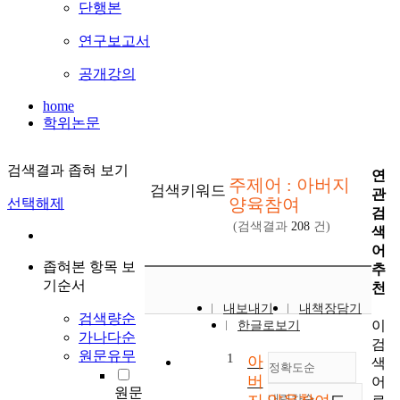
단행본
연구보고서
공개강의
home
학위논문
검색결과 좁혀 보기
연
주제어 : 아버지
검색키워드
관
양육참여
선택해제
검
(검색결과
208
건)
색
어
좁혀본 항목 보
추
기순서
천
내보내기
내책장담기
검색량순
이
한글로보기
가나다순
검
원문유무
1
아
색
정확도순
버
어
원문
내림차순