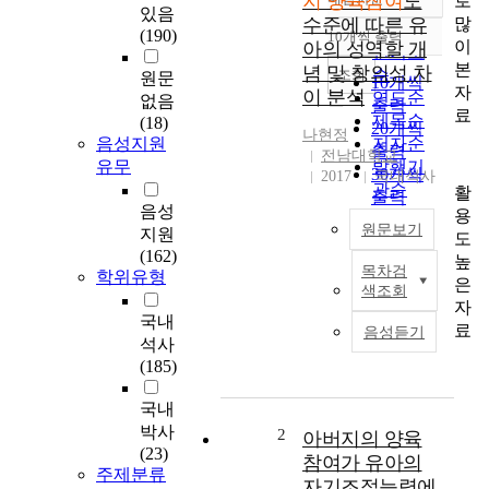
지 양육참여
도
로
정확도
있음
많
수준에 따른 유
순
(190)
10개씩 출력
내림차순
이
아의 성역할 개
인기도
본
념 및 창의성 차
순
조회
원문
10개씩
자
이 분석
연도순
없음
출력
료
제목순
(18)
20개씩
나현정
음성지원
저자순
출력
전남대학교
유무
발행기
30개씩
2017
국내석사
관순
활
출력
음성
용
50개씩
원문보기
지원
도
출력
(162)
높
100개씩
목차검
학위유형
본
은
출력
색조회
연
자
국내
구
료
음성듣기
는
석사
아
(185)
버
국내
지
양
박사
2
아버지의 양육
육
(23)
참여가 유아의
주제분류
참
자기조절능력에