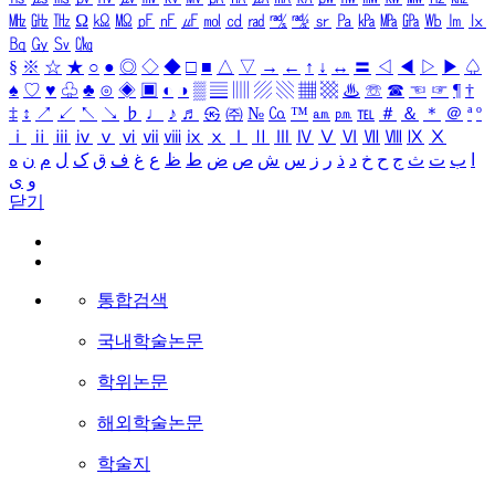
㎒
㎓
㎔
Ω
㏀
㏁
㎊
㎋
㎌
㏖
㏅
㎭
㎮
㎯
㏛
㎩
㎪
㎫
㎬
㏝
㏐
㏓
㏃
㏉
㏜
㏆
§
※
☆
★
○
●
◎
◇
◆
□
■
△
▽
→
←
↑
↓
↔
〓
◁
◀
▷
▶
♤
♠
♡
♥
♧
♣
⊙
◈
▣
◐
◑
▒
▤
▥
▨
▧
▦
▩
♨
☏
☎
☜
☞
¶
†
‡
↕
↗
↙
↖
↘
♭
♩
♪
♬
㉿
㈜
№
㏇
™
㏂
㏘
℡
＃
＆
＊
＠
ª
º
ⅰ
ⅱ
ⅲ
ⅳ
ⅴ
ⅵ
ⅶ
ⅷ
ⅸ
ⅹ
Ⅰ
Ⅱ
Ⅲ
Ⅳ
Ⅴ
Ⅵ
Ⅶ
Ⅷ
Ⅸ
Ⅹ
ا
ب
ت
ث
ج
ح
خ
د
ذ
ر
ز
س
ش
ص
ض
ط
ظ
ع
غ
ف
ق
ک
ل
م
ن
ه
و
ی
닫기
통합검색
국내학술논문
학위논문
해외학술논문
학술지