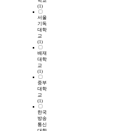
학교
있
하
는
)
여
지
을
n
(1)
-
t
음
면
지
를
자
를
통
t
2
t
을
다
를
성
료
파
하
e
서울
.
a
확
음
살
구
수
악
여
r
기독
영
c
인
과
펴
진
집
하
타
s
·
h
대학
하
같
보
(
을
고
당
i
유
m
교
였
다
았
1
하
자
성
n
아
e
(1)
다
.
다
9
였
하
을
C
의
n
.
첫
.
9
다
였
검
h
연
t
배재
째
본
5
.
다
증
e
령
e
대학
둘
,
연
)
연
.
한
o
에
x
째
교
아
구
이
구
척
n
따
p
,
(1)
버
대
우
도
이
도
g
른
e
아
지
상
리
구
를
를
j
사
r
중부
버
의
자
문
로
위
사
u
회
i
지
대학
양
는
화
는
해
용
w
성
e
의
교
육
J
에
이
,
하
e
발
n
양
(1)
참
지
맞
미
양
였
r
달
c
육
여
역
게
현
육
다
e
은
e
참
한국
는
에
수
(
참
.
r
어
a
여
방송
아
거
정
2
여
유
e
떠
n
는
동
통신
주
․
0
와
아
c
한
d
아
의
대학