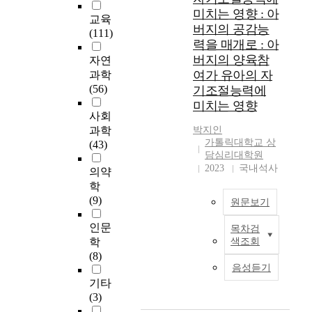
여
미치는 영향 : 아
도
교육
버지의 공감능
에
(111)
력을 매개로 : 아
따
버지의 양육참
자연
라
여가 유아의 자
유
과학
아
(56)
기조절능력에
의
미치는 영향
사회
성
역
과학
박지인
가톨릭대학교 상
할
(43)
담심리대학원
개
2023
국내석사
의약
념
과
학
창
(9)
원문보기
의
인문
성
목차검
본
이
학
색조회
연
어
(8)
구
음성듣기
떠
의
기타
한
목
(3)
차
적
이