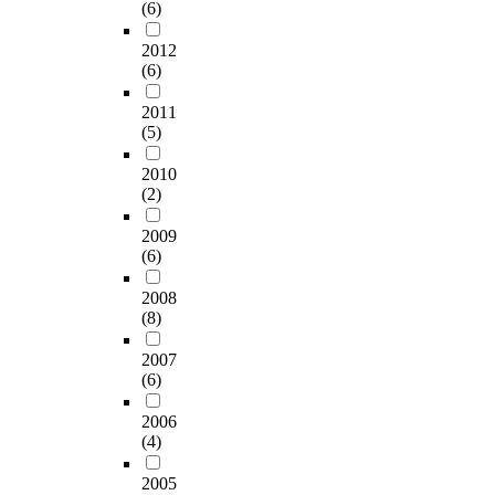
r
마
(6)
를
그
특
인
W
e
한
s
p
기
사
유
성
적
I
s
아
t
o
아
2012
용
아
을
특
N
t
버
i
s
(6)
동
하
들
알
성
2
,
지
o
e
의
였
의
아
으
2
A
자
n
2011
o
정
다
아
보
로
.
N
(5)
녀
n
f
서
.
버
기
는
0
O
양
a
t
행
연
지
위
아
2010
프
V
육
i
h
동
구
1
해
(2)
버
로
A
참
r
i
문
도
0
빈
지
그
,
여
e
s
제
2009
구
0
도
의
램
h
도
f
s
에
(6)
는
명
분
성
을
i
척
o
t
있
아
이
석
향
이
e
도
r
u
어
2008
버
다
과
과
용
r
를
i
d
서
(8)
지
.
기
성
하
a
사
n
y
어
의
조
술
격
였
r
용
f
i
머
2007
직
사
통
을
다
c
하
a
s
(6)
니
무
의
계
반
.
h
였
n
t
의
스
질
분
영
자
i
다
t
2006
o
우
트
문
석
하
료
c
(4)
.
’
c
울
레
지
을
는
의
a
이
s
o
은
스
는
실
기
2005
분
l
척
f
n