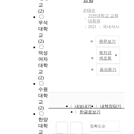
영향
대
차
향
의
f
사
p
활
를
교
되
이
을
아
a
점
a
용
대
손태순
(2)
고
가
미
버
t
을
t
하
상
가천대학교 교육
어
있
친
지
h
얻
i
여
대학원
으
우석
머
는
다
3
e
고
o
2021
국내석사
기
로
대학
니
가
.
3
r
자
n
술
설
교
의
?
특
3
s
한
i
통
문
(2)
원문보기
사
히
명
’
다
n
계
조
회
,
과
p
.
c
분
사
덕성
목차검
진
연
본
유
해
a
구
h
석
를
색조회
여자
출
구
연
아
당
r
체
i
,
실
대학
이
도
구
기
유
t
적
l
상
시
음성듣기
교
증
구
는
의
아
i
인
d
관
하
(2)
가
는
유
자
들
c
연
c
분
였
하
아
아
녀
의
i
구
a
석
다
수원
면
버
기
에
담
p
문
r
,
.
대학
서
지
자
게
임
a
제
e
빈
조
교
자
의
녀
있
교
t
는
a
도
사
내보내기
내책장담기
(2)
녀
양
를
어
사
i
다
n
분
도
한글로보기
양
육
둔
아
를
o
음
d
석
구
한양
육
참
아
버
대
n
과
i
을
로
대학
정확도순
이
여
버
지
상
i
같
n
통
는
교
더
도
지
와
으
n
다
f