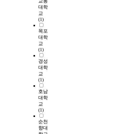
교통
레
R
2
을
희
r
.
f
간
.
스
o
6
대학
탐
(
o
영
a
의
5
및
l
일
교
색
1
l
·
t
상
-
양
e
부
(1)
하
9
l
유
h
관
5
육
L
터
고
9
i
아
e
관
’
태
e
1
목포
,
5
n
의
r
계
를
도
a
2
대학
아
)
g
성
’
를
사
가
r
월
버
교
가
i
별
s
용
양
n
1
지
(1)
우
n
에
o
살
하
육
i
0
의
리
s
따
r
펴
였
참
n
일
경성
개
나
i
른
i
본
다
여
g
까
인
대학
라
x
사
g
결
.
수
I
지
적
교
에
c
회
i
과
준
n
2
특
(1)
맞
h
성
n
유
에
d
주
성
게
i
발
a
의
연
어
e
간
에
호남
번
l
달
l
미
구
떠
x
설
따
대학
역
d
은
f
한
의
한
;
문
라
하
c
교
어
a
정
결
영
S
지
차
고
a
(1)
떠
m
적
과
향
E
를
이
요
r
한
i
상
를
을
R
배
가
순천
인
e
가
l
관
요
미
L
부
있
분
c
향대
?
y
이
약
치
I
하
는
석
e
3
a