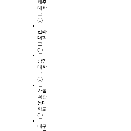
(
F
른
f
제주
맞
가
하
대
요
1
o
아
e
본
대학
게
정
기
상
가
9
r
버
c
연
교
번
에
위
은
있
9
t
지
t
구
(1)
역
서
하
경
다
0
h
의
o
의
한
중
여
기
.
)
i
양
f
결
신라
척
추
E
도
이
의
s
육
f
과
대학
도
적
d
I
러
유
p
참
a
는
를
교
인
e
시
한
아
u
여
t
다
,
(1)
경
l
와
중
놀
r
도
h
음
어
제
b
H
요
이
p
는
e
과
상명
머
활
r
시
성
성
o
어
r
같
니
대학
동
o
의
에
척
s
떠
’
다
의
교
자
c
어
입
도
e
한
s
.
우
(1)
로
k
린
각
(
,
가
p
울
서
과
이
하
C
2
?
a
첫
은
가톨
양
S
집
여
h
6
3
r
째
‘
릭관
육
u
에
본
i
4
.
t
,
한
동대
에
g
재
연
l
m
영
i
아
국
학교
대
a
원
구
d
o
·
c
버
판
(1)
한
w
중
에
r
t
유
i
지
C
참
a
인
서
e
h
아
p
의
E
대구
여
r
유
는
n
e
의
a
양
S