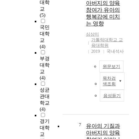
칠
가
대학
아버지의 양육
령
육
e
것
아
교
참여가 유아의
,
참
o
인
동
(5)
행복감에 미치
학
여
f
지
의
는 영향
력
도
t
확
정
국민
,
에
h
인
서
대학
심상미
직
대
i
하
행
교
가톨릭대학교 교
업
한
s
기
동
육대학원
(4)
)
관
s
위
문
2019
국내석사
에
심
t
한
제
부경
따
이
u
것
에
대학
라
원문보기
강
d
이
미
교
아
조
y
다
치
(4)
목차검
버
본
되
i
.
는
색조회
지
연
고
s
영
성균
의
구
있
t
향
음성듣기
관대
양
의
다
o
이
에
학교
육
목
.
s
를
서
(4)
참
적
이
e
위
어
여
은
에
e
해
머
경기
도
유
본
t
7
만
유아의 기질과
니
대학
는
아
연
h
3
의
아버지의 양육
교
차
의
구
e
세
우