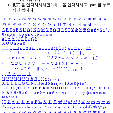
北京 을 입력하시려면
beijing
을 입력하시고 space를 누르
시면 됩니다.
ㅥ
ㅦ
ㅧ
ㅨ
ㅩ
ㅪ
ㅫ
ㅬ
ㅭ
ㅮ
ㅯ
ㅰ
ㅱ
ㅲ
ㅳ
ㅴ
ㅵ
ㅶ
ㅷ
ㅸ
ㅹ
ㅺ
ㅻ
ㅼ
ㅽ
ㅾ
ㅿ
ㆀ
ㆁ
ㆂ
ㆃ
ㆄ
ㆅ
ㆆ
ㆇ
ㆈ
ㆉ
ㆊ
ㆋ
ㆌ
ㆍ
ㆎ
Α
Β
Γ
Δ
Ε
Ζ
Η
Θ
Ι
Κ
Λ
Μ
Ν
Ξ
Ο
Π
Ρ
Σ
Τ
Υ
Φ
Χ
Ψ
Ω
α
β
γ
δ
ε
ζ
η
θ
ι
κ
λ
μ
ν
ξ
ο
π
ρ
σ
τ
υ
φ
χ
ψ
ω
á
à
Á
À
é
è
É
È
ç
Ç
ê
Ä
Ö
Ü
ä
ö
ü
ß
ְ
ֳ
ֲ
ֱ
ָ
ַ
ֵ
ֶ
ִ
ֹ
ּ
ֻ
ׂ
ׁ
ּ
ב
ה
נ
מ
צ
ת
ץ
ש
ד
ג
כ
ע
י
ח
ל
ך
ף
ק
ר
א
ט
ו
ן
ם
פ
‘
’
“
”
〔
〕
〈
〉
「
」
『
』
【
】
＂
（
）
［
］
｛
｝
±
×
÷
≠
≤
≥
∞
∴
♂
♀
∠
⊥
⌒
∂
∇
≡
≒
≪
≫
√
∽
∝
∵
∫
∬
∈
∋
⊆
⊇
⊂
⊃
∪
∩
∧
∨
￢
⇒
⇔
∀
∃
∮
∑
∏
＋
－
＜
＝
＞
、
。
·
‥
…
¨
〃
―
∥
＼
∼
´
～
ˇ
˘
˝
˚
˙
¸
˛
¡
¿
ː
！
＇
，
．
／
：
；
？
＾
＿
｀
｜
½
⅓
⅔
¼
¾
⅛
⅜
⅝
⅞
¹
²
³
⁴
ⁿ
₁
₂
₃
₄
Æ
Ð
Ħ
Ĳ
Ł
Ø
Œ
Þ
Ŧ
Ŋ
æ
đ
ð
ħ
ı
ĳ
ĸ
ŀ
ł
ø
œ
ß
þ
ŧ
ŋ
ŉ
А
Б
В
Г
Д
Е
Ё
Ж
З
И
Й
К
Л
М
Н
О
П
Р
С
Т
У
Ф
Х
Ц
Ч
Ш
Щ
Ъ
Ы
Ь
Э
Ю
Я
а
б
в
г
д
е
ё
ж
з
и
й
к
л
м
н
о
п
р
с
т
у
ф
х
ц
ч
ш
щ
ъ
ы
ь
э
ю
я
′
″
℃
Å
￠
￡
￥
¤
℉
‰
＄
％
Ｆ
￦
㎕
㎖
㎗
ℓ
㎘
㏄
㎣
㎤
㎥
㎦
㎙
㎚
㎛
㎜
㎝
㎞
㎟
㎠
㎡
㎢
㏊
㎍
㎎
㎏
㏏
㎈
㎉
㏈
㎧
㎨
㎰
㎱
㎲
㎳
㎴
㎵
㎶
㎷
㎸
㎹
㎀
㎁
㎂
㎃
㎄
㎺
㎻
㎽
㎾
㎿
㎐
㎑