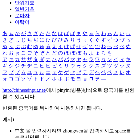
단위기호
일반기호
로마자
아랍어
あ
ぁ
か
が
さ
ざ
た
だ
な
は
ば
ぱ
ま
や
ゃ
ら
わ
ゎ
ん
い
ぃ
き
ぎ
し
じ
ち
ぢ
に
ひ
び
ぴ
み
り
う
ぅ
く
ぐ
す
ず
つ
づ
っ
ぬ
ふ
ぶ
ぷ
む
ゆ
ゅ
る
え
ぇ
け
げ
せ
ぜ
て
で
ね
へ
べ
ぺ
め
れ
お
ぉ
こ
ご
そ
ぞ
と
ど
の
ほ
ぼ
ぽ
も
よ
ょ
ろ
を
ア
ァ
カ
サ
ザ
タ
ダ
ナ
ハ
バ
パ
マ
ヤ
ャ
ラ
ワ
ヮ
ン
イ
ィ
キ
ギ
シ
ジ
チ
ヂ
ニ
ヒ
ビ
ピ
ミ
リ
ウ
ゥ
ク
グ
ス
ズ
ツ
ヅ
ッ
ヌ
フ
ブ
プ
ム
ユ
ュ
ル
エ
ェ
ケ
ゲ
セ
ゼ
テ
デ
ヘ
ベ
ペ
メ
レ
オ
ォ
コ
ゴ
ソ
ゾ
ト
ド
ノ
ホ
ボ
ポ
モ
ヨ
ョ
ロ
ヲ
―
http://chineseinput.net/
에서 pinyin(병음)방식으로 중국어를 변환
할 수 있습니다.
변환된 중국어를 복사하여 사용하시면 됩니다.
예시)
中文 을 입력하시려면
zhongwen
을 입력하시고 space를
누르시면됩니다.