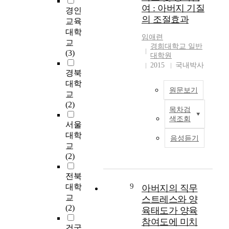
는
u
에
a
명
,
여 : 아버지 기질
아
경인
영
r
어
l
을
경
의 조절효과
의
교육
향
p
떠
f
대
기
성
대학
을
o
한
a
상
,
임애련
역
알
s
교
관
m
으
인
경희대학교 일반
할
아
e
(3)
계
i
로
천
대학원
개
보
d
가
l
2015
국내박사
지
념
경북
고
e
있
y
아
역
은
자
f
대학
는
a
버
의
원문보기
어
하
f
교
지
t
지
걸
떠
는
e
(2)
를
t
의
음
목차검
한
아
데
c
밝
a
양
마
색조회
차
버
있
t
서울
힘
c
육
기
이
지
다
s
대학
으
h
참
(
음성듣기
가
의
.
o
로
m
교
여
1
있
양
이
f
써
e
(2)
,
8
는
육
를
c
영
n
아
~
가
참
위
h
전북
·
t
버
3
?
여
해
i
9
유
e
대학
아버지의 직무
지
6
는
경
l
아
x
교
의
스트레스와 양
개
셋
자
기
d
의
p
(2)
공
월
육태도가 양육
째
녀
도
r
건
e
감
)
참여도에 미치
,
양
와
e
전
r
건국
능
아