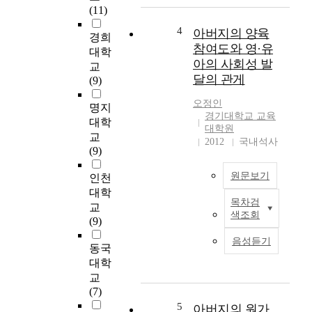
같
(11)
미
지
은
칠
의
4
아버지의 양육
연
경희
때
양
참여도와 영·유
구
대학
,
육
아의 사회성 발
목
교
참
적
달의 관게
(9)
아
여
을
버
와
오정인
위
명지
지
어
경기대학교 교육
하
대학
의
머
대학원
여
교
양
니
2012
국내석사
다
(9)
육
의
음
참
우
과
원문보기
인천
여
울
같
대학
가
,
은
목차검
영
교
아
걸
색조회
연
·
(9)
버
음
구
유
지
마
음성듣기
문
동국
아
의
기
제
의
대학
공
아
를
올
교
감
동
설
바
(7)
능
의
정
른
력
5
정
아버지의 원가