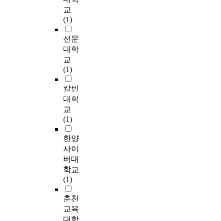
하
보
1
참
의
r
가
i
버
정
교
고
완
4
여
행
u
?
n
지
서
(1)
있
한
)
수
복
i
본
f
의
행
는
것
의
준
감
t
연
a
공
동
선문
아
을
아
을
은
e
구
n
감
문
대학
버
사
버
결
이
d
는
t
능
제
교
지
용
지
정
은
f
용
’
력
와
(1)
중
하
양
하
주
o
인
s
을
부
,
였
육
는
(
r
시
p
매
적
칼빈
자
다
참
변
2
a
와
e
개
상
대학
녀
.
여
인
0
s
수
e
하
관
교
를
유
척
을
1
u
원
r
여
이
(1)
양
아
도
알
0
r
시
c
부
있
육
의
,
아
)
v
에
o
분
었
한양
하
창
김
보
가
e
위
m
적
고
사이
고
의
기
고
개
y
치
p
으
,
버대
있
성
현
자
발
w
한
e
로
아
학교
으
을
·
아
한
i
어
t
유
버
(1)
며
측
강
버
척
t
린
e
아
지
,
정
희
지
도
h
이
n
의
의
춘천
연
하
경
의
를
a
집
c
자
양
교육
구
기
(
심
사
q
과
e
기
육
대학
의
위
1
리