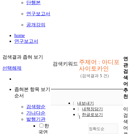
단행본
연구보고서
공개강의
home
연구보고서
검색결과 좁혀 보기
연
주제어 : 아디포
검색키워드
관
사이토카인
선택해제
검
(검색결과
5
건)
색
어
좁혀본 항목 보기
추
순서
천
내보내기
검색량순
이
내책장담기
가나다순
한글로보기
검
1
발행기관
색
한
어
정확도순
국연