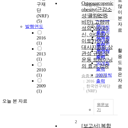
로
Osteosarcopenic
구재
내림차순
많
정확도
obesity(근감소
단
이
순
성 골감소증
10개씩 출력
(NRF)
내림차순
본
인기도
(5)
비만) 고령여
자
순
조회
발행연도
10개씩
성의 아이리
료
연도순
출력
신, 아디포사
제목순
2016
20개씩
이토카인, 골
(1)
저자순
출력
대사지표의 상
발행기
활
30개씩
관성 규명 및
2013
관순
용
출력
(1)
운동 트레이닝
도
50개씩
의 효과 검증
높
출력
2010
은
(1)
100개씩
송종국
,
김덕윤
자
출력
2016
2009
료
한국연구재단
(1)
(NRF)
오늘 본 자료
원문보
기
2
[보고서] 복합