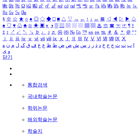
㎒
㎓
㎔
Ω
㏀
㏁
㎊
㎋
㎌
㏖
㏅
㎭
㎮
㎯
㏛
㎩
㎪
㎫
㎬
㏝
㏐
㏓
㏃
㏉
㏜
㏆
§
※
☆
★
○
●
◎
◇
◆
□
■
△
▽
→
←
↑
↓
↔
〓
◁
◀
▷
▶
♤
♠
♡
♥
♧
♣
⊙
◈
▣
◐
◑
▒
▤
▥
▨
▧
▦
▩
♨
☏
☎
☜
☞
¶
†
‡
↕
↗
↙
↖
↘
♭
♩
♪
♬
㉿
㈜
№
㏇
™
㏂
㏘
℡
＃
＆
＊
＠
ª
º
ⅰ
ⅱ
ⅲ
ⅳ
ⅴ
ⅵ
ⅶ
ⅷ
ⅸ
ⅹ
Ⅰ
Ⅱ
Ⅲ
Ⅳ
Ⅴ
Ⅵ
Ⅶ
Ⅷ
Ⅸ
Ⅹ
ا
ب
ت
ث
ج
ح
خ
د
ذ
ر
ز
س
ش
ص
ض
ط
ظ
ع
غ
ف
ق
ک
ل
م
ن
ه
و
ی
닫기
통합검색
국내학술논문
학위논문
해외학술논문
학술지