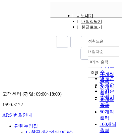
내보내기
내책장담기
한글로보기
정확도순
내림차순
정확도
순
10개씩 출력
내림차순
인기도
순
조회
10개씩
연도순
출력
제목순
20개씩
저자순
출력
고객센터 (평일: 09:00~18:00)
발행기
30개씩
관순
1599-3122
출력
50개씩
ARS 번호안내
출력
100개씩
관련누리집
출력
대학공개강의(KOCW)