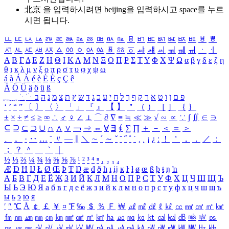
北京 을 입력하시려면
beijing
을 입력하시고 space를 누르
시면 됩니다.
ㅥ
ㅦ
ㅧ
ㅨ
ㅩ
ㅪ
ㅫ
ㅬ
ㅭ
ㅮ
ㅯ
ㅰ
ㅱ
ㅲ
ㅳ
ㅴ
ㅵ
ㅶ
ㅷ
ㅸ
ㅹ
ㅺ
ㅻ
ㅼ
ㅽ
ㅾ
ㅿ
ㆀ
ㆁ
ㆂ
ㆃ
ㆄ
ㆅ
ㆆ
ㆇ
ㆈ
ㆉ
ㆊ
ㆋ
ㆌ
ㆍ
ㆎ
Α
Β
Γ
Δ
Ε
Ζ
Η
Θ
Ι
Κ
Λ
Μ
Ν
Ξ
Ο
Π
Ρ
Σ
Τ
Υ
Φ
Χ
Ψ
Ω
α
β
γ
δ
ε
ζ
η
θ
ι
κ
λ
μ
ν
ξ
ο
π
ρ
σ
τ
υ
φ
χ
ψ
ω
á
à
Á
À
é
è
É
È
ç
Ç
ê
Ä
Ö
Ü
ä
ö
ü
ß
ְ
ֳ
ֲ
ֱ
ָ
ַ
ֵ
ֶ
ִ
ֹ
ּ
ֻ
ׂ
ׁ
ּ
ב
ה
נ
מ
צ
ת
ץ
ש
ד
ג
כ
ע
י
ח
ל
ך
ף
ק
ר
א
ט
ו
ן
ם
פ
‘
’
“
”
〔
〕
〈
〉
「
」
『
』
【
】
＂
（
）
［
］
｛
｝
±
×
÷
≠
≤
≥
∞
∴
♂
♀
∠
⊥
⌒
∂
∇
≡
≒
≪
≫
√
∽
∝
∵
∫
∬
∈
∋
⊆
⊇
⊂
⊃
∪
∩
∧
∨
￢
⇒
⇔
∀
∃
∮
∑
∏
＋
－
＜
＝
＞
、
。
·
‥
…
¨
〃
―
∥
＼
∼
´
～
ˇ
˘
˝
˚
˙
¸
˛
¡
¿
ː
！
＇
，
．
／
：
；
？
＾
＿
｀
｜
½
⅓
⅔
¼
¾
⅛
⅜
⅝
⅞
¹
²
³
⁴
ⁿ
₁
₂
₃
₄
Æ
Ð
Ħ
Ĳ
Ł
Ø
Œ
Þ
Ŧ
Ŋ
æ
đ
ð
ħ
ı
ĳ
ĸ
ŀ
ł
ø
œ
ß
þ
ŧ
ŋ
ŉ
А
Б
В
Г
Д
Е
Ё
Ж
З
И
Й
К
Л
М
Н
О
П
Р
С
Т
У
Ф
Х
Ц
Ч
Ш
Щ
Ъ
Ы
Ь
Э
Ю
Я
а
б
в
г
д
е
ё
ж
з
и
й
к
л
м
н
о
п
р
с
т
у
ф
х
ц
ч
ш
щ
ъ
ы
ь
э
ю
я
′
″
℃
Å
￠
￡
￥
¤
℉
‰
＄
％
Ｆ
￦
㎕
㎖
㎗
ℓ
㎘
㏄
㎣
㎤
㎥
㎦
㎙
㎚
㎛
㎜
㎝
㎞
㎟
㎠
㎡
㎢
㏊
㎍
㎎
㎏
㏏
㎈
㎉
㏈
㎧
㎨
㎰
㎱
㎲
㎳
㎴
㎵
㎶
㎷
㎸
㎹
㎀
㎁
㎂
㎃
㎄
㎺
㎻
㎽
㎾
㎿
㎐
㎑