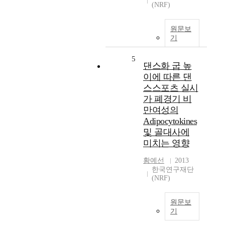
(NRF)
원문보
기
5
댄스화 굽 높
이에 따른 댄
스스포츠 실시
가 폐경기 비
만여성의
Adipocytokines
및 골대사에
미치는 영향
황예선
2013
한국연구재단
(NRF)
원문보
기