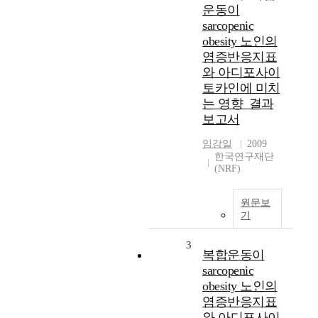
운동이
sarcopenic
obesity 노인의
염증반응지표
와 아디포사이
토카인에 미치
는 영향_결과
보고서
임강일
2009
한국연구재단
(NRF)
원문보
기
3
복합운동이
sarcopenic
obesity 노인의
염증반응지표
와 아디포사이