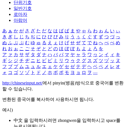
단위기호
일반기호
로마자
아랍어
あ
ぁ
か
が
さ
ざ
た
だ
な
は
ば
ぱ
ま
や
ゃ
ら
わ
ゎ
ん
い
ぃ
き
ぎ
し
じ
ち
ぢ
に
ひ
び
ぴ
み
り
う
ぅ
く
ぐ
す
ず
つ
づ
っ
ぬ
ふ
ぶ
ぷ
む
ゆ
ゅ
る
え
ぇ
け
げ
せ
ぜ
て
で
ね
へ
べ
ぺ
め
れ
お
ぉ
こ
ご
そ
ぞ
と
ど
の
ほ
ぼ
ぽ
も
よ
ょ
ろ
を
ア
ァ
カ
サ
ザ
タ
ダ
ナ
ハ
バ
パ
マ
ヤ
ャ
ラ
ワ
ヮ
ン
イ
ィ
キ
ギ
シ
ジ
チ
ヂ
ニ
ヒ
ビ
ピ
ミ
リ
ウ
ゥ
ク
グ
ス
ズ
ツ
ヅ
ッ
ヌ
フ
ブ
プ
ム
ユ
ュ
ル
エ
ェ
ケ
ゲ
セ
ゼ
テ
デ
ヘ
ベ
ペ
メ
レ
オ
ォ
コ
ゴ
ソ
ゾ
ト
ド
ノ
ホ
ボ
ポ
モ
ヨ
ョ
ロ
ヲ
―
http://chineseinput.net/
에서 pinyin(병음)방식으로 중국어를 변환
할 수 있습니다.
변환된 중국어를 복사하여 사용하시면 됩니다.
예시)
中文 을 입력하시려면
zhongwen
을 입력하시고 space를
누르시면됩니다.