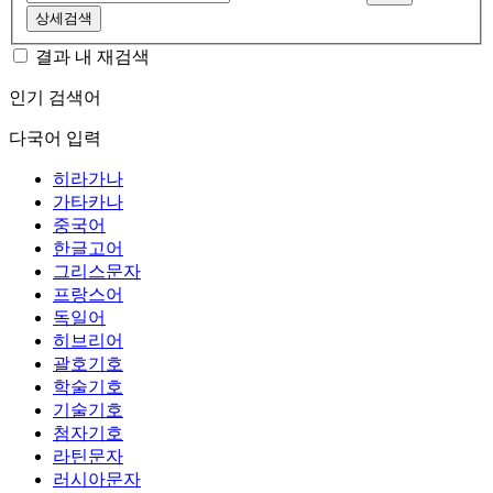
상세검색
결과 내 재검색
인기 검색어
다국어 입력
히라가나
가타카나
중국어
한글고어
그리스문자
프랑스어
독일어
히브리어
괄호기호
학술기호
기술기호
첨자기호
라틴문자
러시아문자