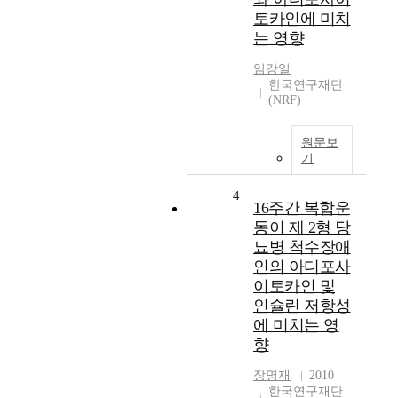
토카인에 미치
는 영향
임강일
한국연구재단
(NRF)
원문보
기
4
16주간 복합운
동이 제 2형 당
뇨병 척수장애
인의 아디포사
이토카인 및
인슐린 저항성
에 미치는 영
향
장명재
2010
한국연구재단