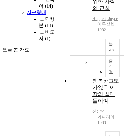
위한 사랑
어
(14)
의 교실
자료형태
단행
Huggett, Joyce
예루살렘
본
(13)
1992
비도
서
(1)
복
오늘 본 자료
사/
대
출
8
신
청
행복하고도
가엾은 이
땅의 십대
들이여
신상언
카나리아
1990