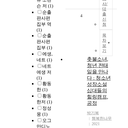
사/
슨 저
(1)
대
순출
출
4
판사편
신
집부 역
청
(1)
순출
목
차
판사편
보
집부
(1)
기
에생,
촛불소녀,
네트
(1)
청년 전태
네트
일을 만나
에생 저
다 : 청소년
(1)
황동
성장소설
한
(1)
십대들의
황동
힐링캠프,
한저
(1)
공정
정성
박기복
웅
(1)
행복한나무
오그
2021
만디노