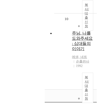
복
사/
대
출
10
신
청
주님, 나를
도와주세요
: 십대들의
이야기
에생, 네트
순출판사
1992
복
사/
대
출
신
청