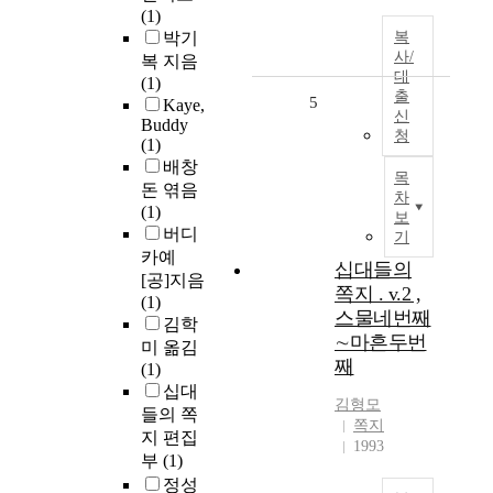
(1)
박기
복
사/
복 지음
대
(1)
출
5
Kaye,
신
Buddy
청
(1)
배창
목
돈 엮음
차
(1)
보
버디
기
카예
십대들의
[공]지음
쪽지 . v.2 ,
(1)
스물네번째
김학
∼마흔두번
미 옮김
째
(1)
십대
김형모
들의 쪽
쪽지
지 편집
1993
부
(1)
정성