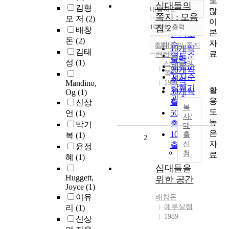
로
십대들의
김형
내림차순
많
정확도
쪽지 : 모음
모 저
(2)
이
순
10개씩 출력
집 2
배창
내림차순
본
인기도
돈
(2)
자
순
조회
십대들의 쪽지
10개씩
김태
료
편집부
연도순
출력
성
(1)
십대들의
제목순
20개씩
쪽지
저자순
출력
Mandino,
1991
발행기
활
30개씩
Og
(1)
관순
용
출력
신상
복
도
50개씩
언
(1)
사/
높
출력
박기
대
은
100개씩
복
(1)
출
2
자
신
출력
윤정
청
료
혜
(1)
십대들을
Huggett,
위한 공간
Joyce
(1)
이유
배창돈
예루살렘
리
(1)
1989
신상