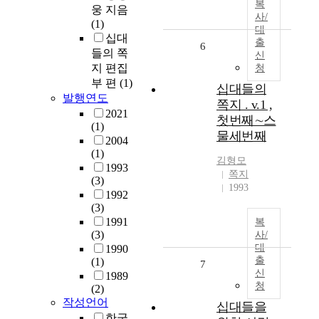
복
웅 지음
사/
(1)
대
십대
출
6
들의 쪽
신
지 편집
청
부 편
(1)
십대들의
발행연도
쪽지 . v.1 ,
2021
첫번째∼스
(1)
물세번째
2004
(1)
김형모
1993
쪽지
(3)
1993
1992
(3)
1991
복
(3)
사/
대
1990
출
(1)
7
신
1989
청
(2)
작성언어
십대들을
한국