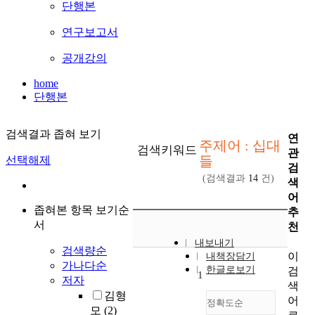
단행본
연구보고서
공개강의
home
단행본
검색결과 좁혀 보기
연
주제어 : 십대
검색키워드
관
들
선택해제
검
(검색결과
14
건)
색
어
좁혀본 항목 보기순
추
서
천
내보내기
검색량순
이
내책장담기
가나다순
한글로보기
검
1
저자
색
김형
어
정확도순
모
(2)