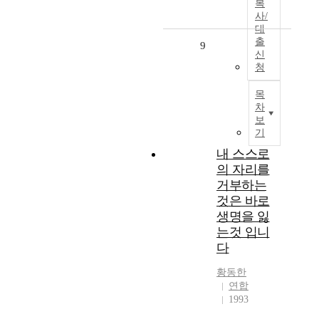
복
사/
대
출
9
신
청
목
차
보
기
내 스스로
의 자리를
거부하는
것은 바로
생명을 잃
는것 입니
다
황동한
연합
1993