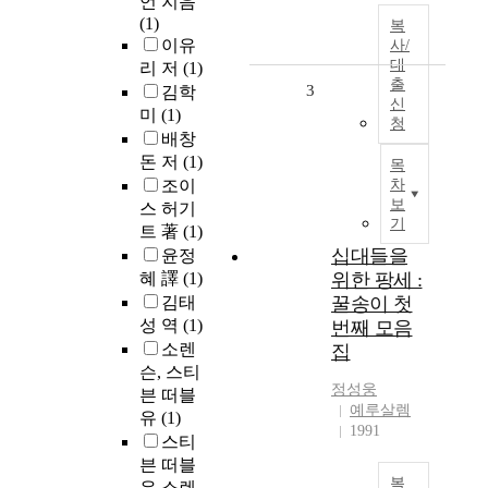
언 지음
(1)
복
이유
사/
대
리 저
(1)
출
3
김학
신
미
(1)
청
배창
돈 저
(1)
목
조이
차
보
스 허기
기
트 著
(1)
십대들을
윤정
혜 譯
(1)
위한 팡세 :
김태
꿀송이 첫
성 역
(1)
번째 모음
소렌
집
슨, 스티
정성웅
븐 떠블
예루살렘
유
(1)
1991
스티
븐 떠블
복
유 소렌