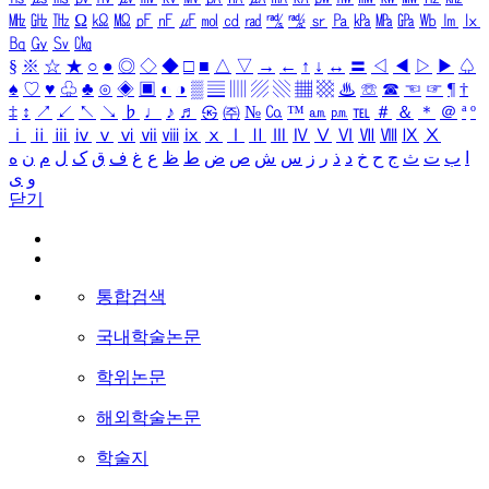
㎒
㎓
㎔
Ω
㏀
㏁
㎊
㎋
㎌
㏖
㏅
㎭
㎮
㎯
㏛
㎩
㎪
㎫
㎬
㏝
㏐
㏓
㏃
㏉
㏜
㏆
§
※
☆
★
○
●
◎
◇
◆
□
■
△
▽
→
←
↑
↓
↔
〓
◁
◀
▷
▶
♤
♠
♡
♥
♧
♣
⊙
◈
▣
◐
◑
▒
▤
▥
▨
▧
▦
▩
♨
☏
☎
☜
☞
¶
†
‡
↕
↗
↙
↖
↘
♭
♩
♪
♬
㉿
㈜
№
㏇
™
㏂
㏘
℡
＃
＆
＊
＠
ª
º
ⅰ
ⅱ
ⅲ
ⅳ
ⅴ
ⅵ
ⅶ
ⅷ
ⅸ
ⅹ
Ⅰ
Ⅱ
Ⅲ
Ⅳ
Ⅴ
Ⅵ
Ⅶ
Ⅷ
Ⅸ
Ⅹ
ا
ب
ت
ث
ج
ح
خ
د
ذ
ر
ز
س
ش
ص
ض
ط
ظ
ع
غ
ف
ق
ک
ل
م
ن
ه
و
ی
닫기
통합검색
국내학술논문
학위논문
해외학술논문
학술지