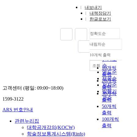
내보내기
내책장담기
한글로보기
정확도순
내림차순
정확도
순
10개씩 출력
내림차순
인기도
순
조회
10개씩
연도순
출력
제목순
20개씩
저자순
출력
고객센터 (평일: 09:00~18:00)
발행기
30개씩
관순
1599-3122
출력
50개씩
ARS 번호안내
출력
100개씩
관련누리집
출력
대학공개강의(KOCW)
학술정보통계시스템(Rinfo)