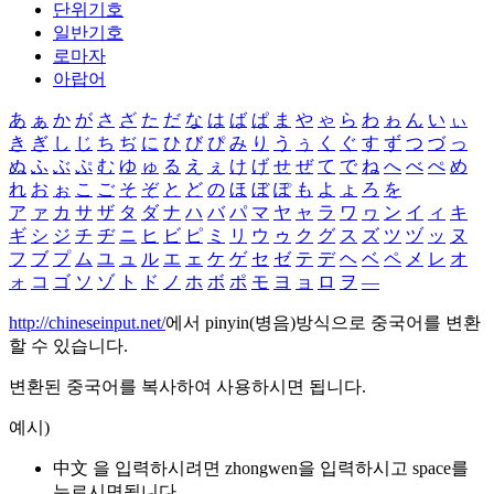
단위기호
일반기호
로마자
아랍어
あ
ぁ
か
が
さ
ざ
た
だ
な
は
ば
ぱ
ま
や
ゃ
ら
わ
ゎ
ん
い
ぃ
き
ぎ
し
じ
ち
ぢ
に
ひ
び
ぴ
み
り
う
ぅ
く
ぐ
す
ず
つ
づ
っ
ぬ
ふ
ぶ
ぷ
む
ゆ
ゅ
る
え
ぇ
け
げ
せ
ぜ
て
で
ね
へ
べ
ぺ
め
れ
お
ぉ
こ
ご
そ
ぞ
と
ど
の
ほ
ぼ
ぽ
も
よ
ょ
ろ
を
ア
ァ
カ
サ
ザ
タ
ダ
ナ
ハ
バ
パ
マ
ヤ
ャ
ラ
ワ
ヮ
ン
イ
ィ
キ
ギ
シ
ジ
チ
ヂ
ニ
ヒ
ビ
ピ
ミ
リ
ウ
ゥ
ク
グ
ス
ズ
ツ
ヅ
ッ
ヌ
フ
ブ
プ
ム
ユ
ュ
ル
エ
ェ
ケ
ゲ
セ
ゼ
テ
デ
ヘ
ベ
ペ
メ
レ
オ
ォ
コ
ゴ
ソ
ゾ
ト
ド
ノ
ホ
ボ
ポ
モ
ヨ
ョ
ロ
ヲ
―
http://chineseinput.net/
에서 pinyin(병음)방식으로 중국어를 변환
할 수 있습니다.
변환된 중국어를 복사하여 사용하시면 됩니다.
예시)
中文 을 입력하시려면
zhongwen
을 입력하시고 space를
누르시면됩니다.