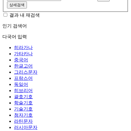
상세검색
결과 내 재검색
인기 검색어
다국어 입력
히라가나
가타카나
중국어
한글고어
그리스문자
프랑스어
독일어
히브리어
괄호기호
학술기호
기술기호
첨자기호
라틴문자
러시아문자