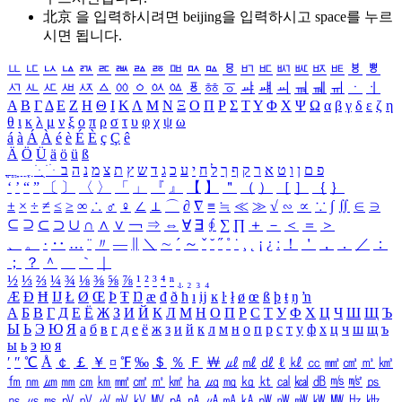
北京 을 입력하시려면
beijing
을 입력하시고 space를 누르
시면 됩니다.
ㅥ
ㅦ
ㅧ
ㅨ
ㅩ
ㅪ
ㅫ
ㅬ
ㅭ
ㅮ
ㅯ
ㅰ
ㅱ
ㅲ
ㅳ
ㅴ
ㅵ
ㅶ
ㅷ
ㅸ
ㅹ
ㅺ
ㅻ
ㅼ
ㅽ
ㅾ
ㅿ
ㆀ
ㆁ
ㆂ
ㆃ
ㆄ
ㆅ
ㆆ
ㆇ
ㆈ
ㆉ
ㆊ
ㆋ
ㆌ
ㆍ
ㆎ
Α
Β
Γ
Δ
Ε
Ζ
Η
Θ
Ι
Κ
Λ
Μ
Ν
Ξ
Ο
Π
Ρ
Σ
Τ
Υ
Φ
Χ
Ψ
Ω
α
β
γ
δ
ε
ζ
η
θ
ι
κ
λ
μ
ν
ξ
ο
π
ρ
σ
τ
υ
φ
χ
ψ
ω
á
à
Á
À
é
è
É
È
ç
Ç
ê
Ä
Ö
Ü
ä
ö
ü
ß
ְ
ֳ
ֲ
ֱ
ָ
ַ
ֵ
ֶ
ִ
ֹ
ּ
ֻ
ׂ
ׁ
ּ
ב
ה
נ
מ
צ
ת
ץ
ש
ד
ג
כ
ע
י
ח
ל
ך
ף
ק
ר
א
ט
ו
ן
ם
פ
‘
’
“
”
〔
〕
〈
〉
「
」
『
』
【
】
＂
（
）
［
］
｛
｝
±
×
÷
≠
≤
≥
∞
∴
♂
♀
∠
⊥
⌒
∂
∇
≡
≒
≪
≫
√
∽
∝
∵
∫
∬
∈
∋
⊆
⊇
⊂
⊃
∪
∩
∧
∨
￢
⇒
⇔
∀
∃
∮
∑
∏
＋
－
＜
＝
＞
、
。
·
‥
…
¨
〃
―
∥
＼
∼
´
～
ˇ
˘
˝
˚
˙
¸
˛
¡
¿
ː
！
＇
，
．
／
：
；
？
＾
＿
｀
｜
½
⅓
⅔
¼
¾
⅛
⅜
⅝
⅞
¹
²
³
⁴
ⁿ
₁
₂
₃
₄
Æ
Ð
Ħ
Ĳ
Ł
Ø
Œ
Þ
Ŧ
Ŋ
æ
đ
ð
ħ
ı
ĳ
ĸ
ŀ
ł
ø
œ
ß
þ
ŧ
ŋ
ŉ
А
Б
В
Г
Д
Е
Ё
Ж
З
И
Й
К
Л
М
Н
О
П
Р
С
Т
У
Ф
Х
Ц
Ч
Ш
Щ
Ъ
Ы
Ь
Э
Ю
Я
а
б
в
г
д
е
ё
ж
з
и
й
к
л
м
н
о
п
р
с
т
у
ф
х
ц
ч
ш
щ
ъ
ы
ь
э
ю
я
′
″
℃
Å
￠
￡
￥
¤
℉
‰
＄
％
Ｆ
￦
㎕
㎖
㎗
ℓ
㎘
㏄
㎣
㎤
㎥
㎦
㎙
㎚
㎛
㎜
㎝
㎞
㎟
㎠
㎡
㎢
㏊
㎍
㎎
㎏
㏏
㎈
㎉
㏈
㎧
㎨
㎰
㎱
㎲
㎳
㎴
㎵
㎶
㎷
㎸
㎹
㎀
㎁
㎂
㎃
㎄
㎺
㎻
㎽
㎾
㎿
㎐
㎑