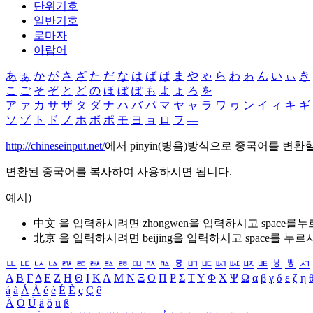
단위기호
일반기호
로마자
아랍어
あ
ぁ
か
が
さ
ざ
た
だ
な
は
ば
ぱ
ま
や
ゃ
ら
わ
ゎ
ん
い
ぃ
き
こ
ご
そ
ぞ
と
ど
の
ほ
ぼ
ぽ
も
よ
ょ
ろ
を
ア
ァ
カ
サ
ザ
タ
ダ
ナ
ハ
バ
パ
マ
ヤ
ャ
ラ
ワ
ヮ
ン
イ
ィ
キ
ギ
ソ
ゾ
ト
ド
ノ
ホ
ボ
ポ
モ
ヨ
ョ
ロ
ヲ
―
http://chineseinput.net/
에서 pinyin(병음)방식으로 중국어를 변환
변환된 중국어를 복사하여 사용하시면 됩니다.
예시)
中文 을 입력하시려면
zhongwen
을 입력하시고 space를
北京 을 입력하시려면
beijing
을 입력하시고 space를 누르
ㅥ
ㅦ
ㅧ
ㅨ
ㅩ
ㅪ
ㅫ
ㅬ
ㅭ
ㅮ
ㅯ
ㅰ
ㅱ
ㅲ
ㅳ
ㅴ
ㅵ
ㅶ
ㅷ
ㅸ
ㅹ
ㅺ
Α
Β
Γ
Δ
Ε
Ζ
Η
Θ
Ι
Κ
Λ
Μ
Ν
Ξ
Ο
Π
Ρ
Σ
Τ
Υ
Φ
Χ
Ψ
Ω
α
β
γ
δ
ε
ζ
η
á
à
Á
À
é
è
É
È
ç
Ç
ê
Ä
Ö
Ü
ä
ö
ü
ß