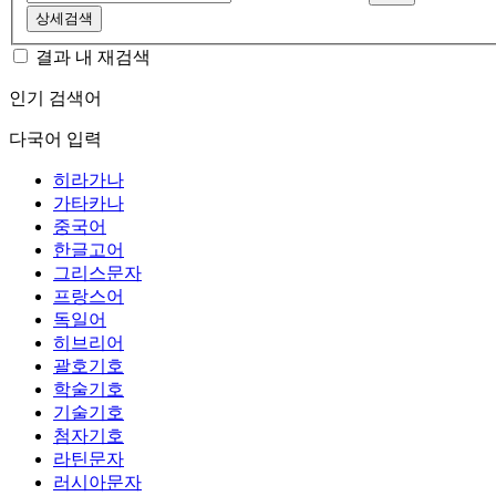
상세검색
결과 내 재검색
인기 검색어
다국어 입력
히라가나
가타카나
중국어
한글고어
그리스문자
프랑스어
독일어
히브리어
괄호기호
학술기호
기술기호
첨자기호
라틴문자
러시아문자