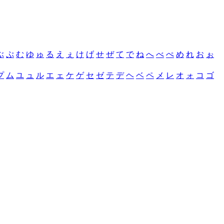
ぶ
ぷ
む
ゆ
ゅ
る
え
ぇ
け
げ
せ
ぜ
て
で
ね
へ
べ
ぺ
め
れ
お
ぉ
プ
ム
ユ
ュ
ル
エ
ェ
ケ
ゲ
セ
ゼ
テ
デ
ヘ
ベ
ペ
メ
レ
オ
ォ
コ
ゴ