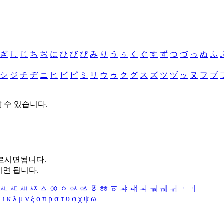
ぎ
し
じ
ち
ぢ
に
ひ
び
ぴ
み
り
う
ぅ
く
ぐ
す
ず
つ
づ
っ
ぬ
ふ
シ
ジ
チ
ヂ
ニ
ヒ
ビ
ピ
ミ
リ
ウ
ゥ
ク
グ
ス
ズ
ツ
ヅ
ッ
ヌ
フ
ブ
할 수 있습니다.
누르시면됩니다.
시면 됩니다.
ㅻ
ㅼ
ㅽ
ㅾ
ㅿ
ㆀ
ㆁ
ㆂ
ㆃ
ㆄ
ㆅ
ㆆ
ㆇ
ㆈ
ㆉ
ㆊ
ㆋ
ㆌ
ㆍ
ㆎ
θ
ι
κ
λ
μ
ν
ξ
ο
π
ρ
σ
τ
υ
φ
χ
ψ
ω