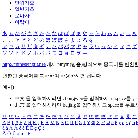
단위기호
일반기호
로마자
아랍어
あ
ぁ
か
が
さ
ざ
た
だ
な
は
ば
ぱ
ま
や
ゃ
ら
わ
ゎ
ん
い
ぃ
き
こ
ご
そ
ぞ
と
ど
の
ほ
ぼ
ぽ
も
よ
ょ
ろ
を
ア
ァ
カ
サ
ザ
タ
ダ
ナ
ハ
バ
パ
マ
ヤ
ャ
ラ
ワ
ヮ
ン
イ
ィ
キ
ギ
ソ
ゾ
ト
ド
ノ
ホ
ボ
ポ
モ
ヨ
ョ
ロ
ヲ
―
http://chineseinput.net/
에서 pinyin(병음)방식으로 중국어를 변환
변환된 중국어를 복사하여 사용하시면 됩니다.
예시)
中文 을 입력하시려면
zhongwen
을 입력하시고 space를
北京 을 입력하시려면
beijing
을 입력하시고 space를 누르
ㅥ
ㅦ
ㅧ
ㅨ
ㅩ
ㅪ
ㅫ
ㅬ
ㅭ
ㅮ
ㅯ
ㅰ
ㅱ
ㅲ
ㅳ
ㅴ
ㅵ
ㅶ
ㅷ
ㅸ
ㅹ
ㅺ
Α
Β
Γ
Δ
Ε
Ζ
Η
Θ
Ι
Κ
Λ
Μ
Ν
Ξ
Ο
Π
Ρ
Σ
Τ
Υ
Φ
Χ
Ψ
Ω
α
β
γ
δ
ε
ζ
η
á
à
Á
À
é
è
É
È
ç
Ç
ê
Ä
Ö
Ü
ä
ö
ü
ß