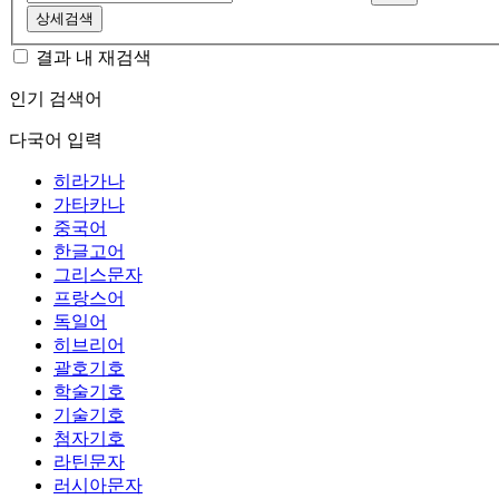
상세검색
결과 내 재검색
인기 검색어
다국어 입력
히라가나
가타카나
중국어
한글고어
그리스문자
프랑스어
독일어
히브리어
괄호기호
학술기호
기술기호
첨자기호
라틴문자
러시아문자