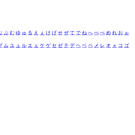
ぶ
ぷ
む
ゆ
ゅ
る
え
ぇ
け
げ
せ
ぜ
て
で
ね
へ
べ
ぺ
め
れ
お
ぉ
プ
ム
ユ
ュ
ル
エ
ェ
ケ
ゲ
セ
ゼ
テ
デ
ヘ
ベ
ペ
メ
レ
オ
ォ
コ
ゴ