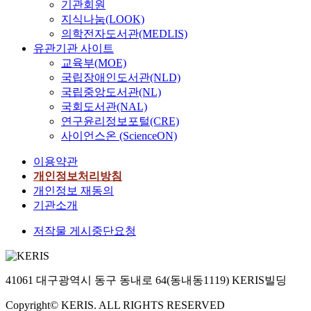
기관회원
지식나눔(LOOK)
의학전자도서관(MEDLIS)
유관기관 사이트
교육부(MOE)
국립장애인도서관(NLD)
국립중앙도서관(NL)
국회도서관(NAL)
연구윤리정보포털(CRE)
사이언스온 (ScienceON)
이용약관
개인정보처리방침
개인정보 재동의
기관소개
저작물 게시중단요청
41061 대구광역시 동구 동내로 64(동내동1119) KERIS빌딩
Copyright© KERIS. ALL RIGHTS RESERVED