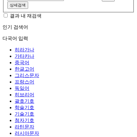
상세검색
결과 내 재검색
인기 검색어
다국어 입력
히라가나
가타카나
중국어
한글고어
그리스문자
프랑스어
독일어
히브리어
괄호기호
학술기호
기술기호
첨자기호
라틴문자
러시아문자