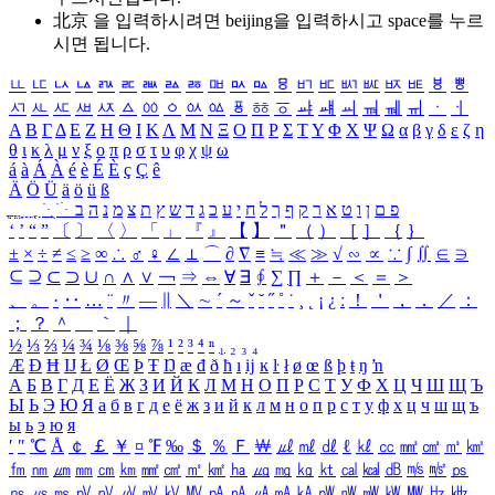
北京 을 입력하시려면
beijing
을 입력하시고 space를 누르
시면 됩니다.
ㅥ
ㅦ
ㅧ
ㅨ
ㅩ
ㅪ
ㅫ
ㅬ
ㅭ
ㅮ
ㅯ
ㅰ
ㅱ
ㅲ
ㅳ
ㅴ
ㅵ
ㅶ
ㅷ
ㅸ
ㅹ
ㅺ
ㅻ
ㅼ
ㅽ
ㅾ
ㅿ
ㆀ
ㆁ
ㆂ
ㆃ
ㆄ
ㆅ
ㆆ
ㆇ
ㆈ
ㆉ
ㆊ
ㆋ
ㆌ
ㆍ
ㆎ
Α
Β
Γ
Δ
Ε
Ζ
Η
Θ
Ι
Κ
Λ
Μ
Ν
Ξ
Ο
Π
Ρ
Σ
Τ
Υ
Φ
Χ
Ψ
Ω
α
β
γ
δ
ε
ζ
η
θ
ι
κ
λ
μ
ν
ξ
ο
π
ρ
σ
τ
υ
φ
χ
ψ
ω
á
à
Á
À
é
è
É
È
ç
Ç
ê
Ä
Ö
Ü
ä
ö
ü
ß
ְ
ֳ
ֲ
ֱ
ָ
ַ
ֵ
ֶ
ִ
ֹ
ּ
ֻ
ׂ
ׁ
ּ
ב
ה
נ
מ
צ
ת
ץ
ש
ד
ג
כ
ע
י
ח
ל
ך
ף
ק
ר
א
ט
ו
ן
ם
פ
‘
’
“
”
〔
〕
〈
〉
「
」
『
』
【
】
＂
（
）
［
］
｛
｝
±
×
÷
≠
≤
≥
∞
∴
♂
♀
∠
⊥
⌒
∂
∇
≡
≒
≪
≫
√
∽
∝
∵
∫
∬
∈
∋
⊆
⊇
⊂
⊃
∪
∩
∧
∨
￢
⇒
⇔
∀
∃
∮
∑
∏
＋
－
＜
＝
＞
、
。
·
‥
…
¨
〃
―
∥
＼
∼
´
～
ˇ
˘
˝
˚
˙
¸
˛
¡
¿
ː
！
＇
，
．
／
：
；
？
＾
＿
｀
｜
½
⅓
⅔
¼
¾
⅛
⅜
⅝
⅞
¹
²
³
⁴
ⁿ
₁
₂
₃
₄
Æ
Ð
Ħ
Ĳ
Ł
Ø
Œ
Þ
Ŧ
Ŋ
æ
đ
ð
ħ
ı
ĳ
ĸ
ŀ
ł
ø
œ
ß
þ
ŧ
ŋ
ŉ
А
Б
В
Г
Д
Е
Ё
Ж
З
И
Й
К
Л
М
Н
О
П
Р
С
Т
У
Ф
Х
Ц
Ч
Ш
Щ
Ъ
Ы
Ь
Э
Ю
Я
а
б
в
г
д
е
ё
ж
з
и
й
к
л
м
н
о
п
р
с
т
у
ф
х
ц
ч
ш
щ
ъ
ы
ь
э
ю
я
′
″
℃
Å
￠
￡
￥
¤
℉
‰
＄
％
Ｆ
￦
㎕
㎖
㎗
ℓ
㎘
㏄
㎣
㎤
㎥
㎦
㎙
㎚
㎛
㎜
㎝
㎞
㎟
㎠
㎡
㎢
㏊
㎍
㎎
㎏
㏏
㎈
㎉
㏈
㎧
㎨
㎰
㎱
㎲
㎳
㎴
㎵
㎶
㎷
㎸
㎹
㎀
㎁
㎂
㎃
㎄
㎺
㎻
㎽
㎾
㎿
㎐
㎑