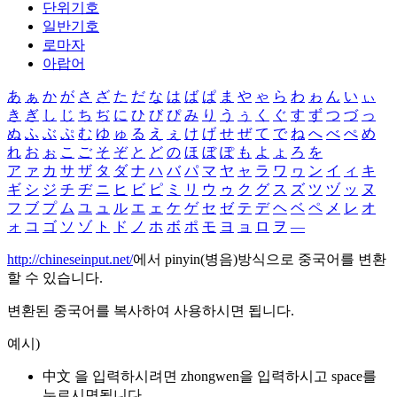
단위기호
일반기호
로마자
아랍어
あ
ぁ
か
が
さ
ざ
た
だ
な
は
ば
ぱ
ま
や
ゃ
ら
わ
ゎ
ん
い
ぃ
き
ぎ
し
じ
ち
ぢ
に
ひ
び
ぴ
み
り
う
ぅ
く
ぐ
す
ず
つ
づ
っ
ぬ
ふ
ぶ
ぷ
む
ゆ
ゅ
る
え
ぇ
け
げ
せ
ぜ
て
で
ね
へ
べ
ぺ
め
れ
お
ぉ
こ
ご
そ
ぞ
と
ど
の
ほ
ぼ
ぽ
も
よ
ょ
ろ
を
ア
ァ
カ
サ
ザ
タ
ダ
ナ
ハ
バ
パ
マ
ヤ
ャ
ラ
ワ
ヮ
ン
イ
ィ
キ
ギ
シ
ジ
チ
ヂ
ニ
ヒ
ビ
ピ
ミ
リ
ウ
ゥ
ク
グ
ス
ズ
ツ
ヅ
ッ
ヌ
フ
ブ
プ
ム
ユ
ュ
ル
エ
ェ
ケ
ゲ
セ
ゼ
テ
デ
ヘ
ベ
ペ
メ
レ
オ
ォ
コ
ゴ
ソ
ゾ
ト
ド
ノ
ホ
ボ
ポ
モ
ヨ
ョ
ロ
ヲ
―
http://chineseinput.net/
에서 pinyin(병음)방식으로 중국어를 변환
할 수 있습니다.
변환된 중국어를 복사하여 사용하시면 됩니다.
예시)
中文 을 입력하시려면
zhongwen
을 입력하시고 space를
누르시면됩니다.