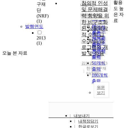
활용
창의적 인성
구재
내림차순
정확도
도 높
및 문제해결
단
순
은 자
10개씩 출력
력 함양을 위
(NRF)
내림차순
인기도
료
(1)
한 비구조화
순
조회
발행연도
10개씩
된 상황맥락
연도순
출력
적 수학 교
제목순
2013
20개씩
수-학습 프
(1)
저자순
출력
로그램의 개
발행기
30개씩
오늘 본 자료
발 및 적용
관순
출력
50개씩
김민경
2013
한국연구재
출력
단(NRF)
100개씩
출력
원문
보기
내보내기
내책장담기
한글로보기