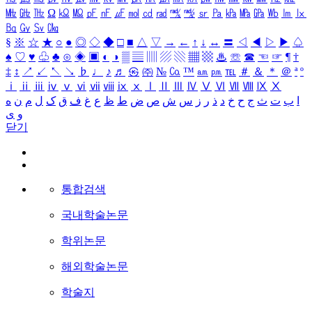
㎒
㎓
㎔
Ω
㏀
㏁
㎊
㎋
㎌
㏖
㏅
㎭
㎮
㎯
㏛
㎩
㎪
㎫
㎬
㏝
㏐
㏓
㏃
㏉
㏜
㏆
§
※
☆
★
○
●
◎
◇
◆
□
■
△
▽
→
←
↑
↓
↔
〓
◁
◀
▷
▶
♤
♠
♡
♥
♧
♣
⊙
◈
▣
◐
◑
▒
▤
▥
▨
▧
▦
▩
♨
☏
☎
☜
☞
¶
†
‡
↕
↗
↙
↖
↘
♭
♩
♪
♬
㉿
㈜
№
㏇
™
㏂
㏘
℡
＃
＆
＊
＠
ª
º
ⅰ
ⅱ
ⅲ
ⅳ
ⅴ
ⅵ
ⅶ
ⅷ
ⅸ
ⅹ
Ⅰ
Ⅱ
Ⅲ
Ⅳ
Ⅴ
Ⅵ
Ⅶ
Ⅷ
Ⅸ
Ⅹ
ا
ب
ت
ث
ج
ح
خ
د
ذ
ر
ز
س
ش
ص
ض
ط
ظ
ع
غ
ف
ق
ک
ل
م
ن
ه
و
ی
닫기
통합검색
국내학술논문
학위논문
해외학술논문
학술지