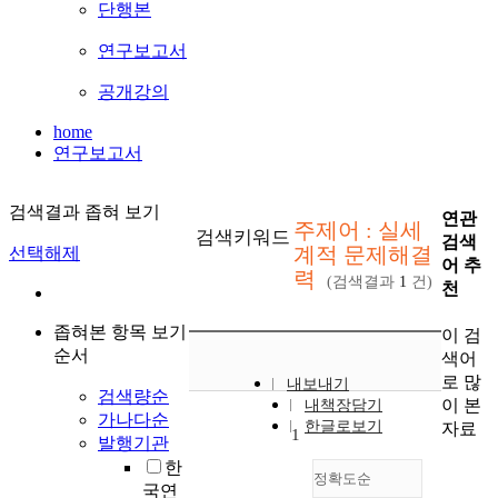
단행본
연구보고서
공개강의
home
연구보고서
검색결과 좁혀 보기
연관
주제어 : 실세
검색키워드
검색
계적 문제해결
선택해제
어 추
력
(검색결과
1
건)
천
좁혀본 항목 보기
이 검
순서
색어
로 많
내보내기
검색량순
이 본
내책장담기
가나다순
한글로보기
자료
1
발행기관
한
정확도순
국연