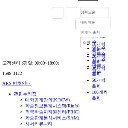
정확도순
내림차순
정확도
순
10개씩 출력
내림차순
인기도
순
조회
10개씩
연도순
출력
제목순
20개씩
저자순
출력
고객센터 (평일: 09:00~18:00)
발행기
30개씩
관순
1599-3122
출력
50개씩
ARS 번호안내
출력
100개씩
관련누리집
출력
대학공개강의(KOCW)
학술정보통계시스템(Rinfo)
외국학술지지원센터(FRIC)
학술관계분석서비스(SAM)
사서커뮤니티