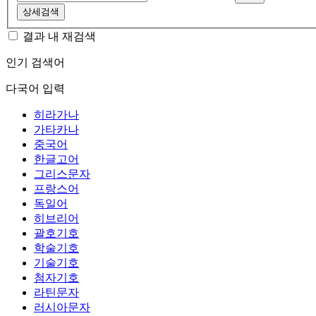
상세검색
결과 내 재검색
인기 검색어
다국어 입력
히라가나
가타카나
중국어
한글고어
그리스문자
프랑스어
독일어
히브리어
괄호기호
학술기호
기술기호
첨자기호
라틴문자
러시아문자