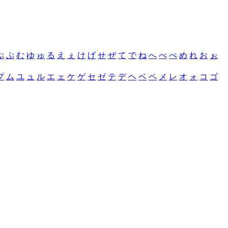
ぶ
ぷ
む
ゆ
ゅ
る
え
ぇ
け
げ
せ
ぜ
て
で
ね
へ
べ
ぺ
め
れ
お
ぉ
プ
ム
ユ
ュ
ル
エ
ェ
ケ
ゲ
セ
ゼ
テ
デ
ヘ
ベ
ペ
メ
レ
オ
ォ
コ
ゴ