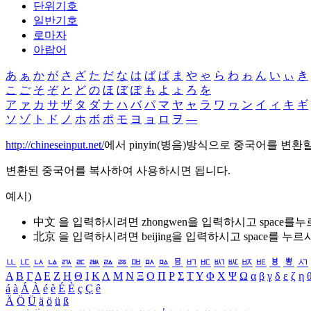
단위기호
일반기호
로마자
아랍어
あ
ぁ
か
が
さ
ざ
た
だ
な
は
ば
ぱ
ま
や
ゃ
ら
わ
ゎ
ん
い
ぃ
き
こ
ご
そ
ぞ
と
ど
の
ほ
ぼ
ぽ
も
よ
ょ
ろ
を
ア
ァ
カ
サ
ザ
タ
ダ
ナ
ハ
バ
パ
マ
ヤ
ャ
ラ
ワ
ヮ
ン
イ
ィ
キ
ギ
ソ
ゾ
ト
ド
ノ
ホ
ボ
ポ
モ
ヨ
ョ
ロ
ヲ
―
http://chineseinput.net/
에서 pinyin(병음)방식으로 중국어를 변환
변환된 중국어를 복사하여 사용하시면 됩니다.
예시)
中文 을 입력하시려면
zhongwen
을 입력하시고 space를
北京 을 입력하시려면
beijing
을 입력하시고 space를 누르
ㅥ
ㅦ
ㅧ
ㅨ
ㅩ
ㅪ
ㅫ
ㅬ
ㅭ
ㅮ
ㅯ
ㅰ
ㅱ
ㅲ
ㅳ
ㅴ
ㅵ
ㅶ
ㅷ
ㅸ
ㅹ
ㅺ
Α
Β
Γ
Δ
Ε
Ζ
Η
Θ
Ι
Κ
Λ
Μ
Ν
Ξ
Ο
Π
Ρ
Σ
Τ
Υ
Φ
Χ
Ψ
Ω
α
β
γ
δ
ε
ζ
η
á
à
Á
À
é
è
É
È
ç
Ç
ê
Ä
Ö
Ü
ä
ö
ü
ß