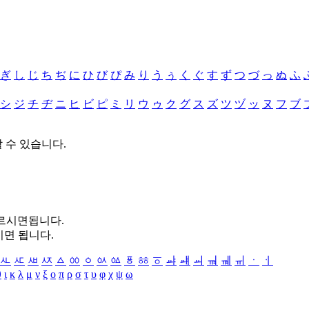
ぎ
し
じ
ち
ぢ
に
ひ
び
ぴ
み
り
う
ぅ
く
ぐ
す
ず
つ
づ
っ
ぬ
ふ
シ
ジ
チ
ヂ
ニ
ヒ
ビ
ピ
ミ
リ
ウ
ゥ
ク
グ
ス
ズ
ツ
ヅ
ッ
ヌ
フ
ブ
할 수 있습니다.
누르시면됩니다.
시면 됩니다.
ㅻ
ㅼ
ㅽ
ㅾ
ㅿ
ㆀ
ㆁ
ㆂ
ㆃ
ㆄ
ㆅ
ㆆ
ㆇ
ㆈ
ㆉ
ㆊ
ㆋ
ㆌ
ㆍ
ㆎ
θ
ι
κ
λ
μ
ν
ξ
ο
π
ρ
σ
τ
υ
φ
χ
ψ
ω