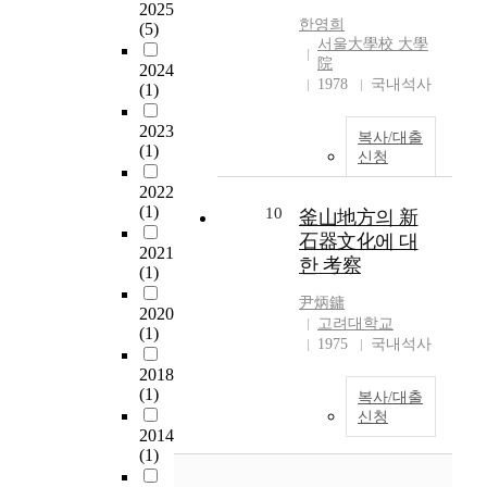
g
2025
of a circle. Many other
peninsula, caused by a
s
小
한영희
s
(5)
ruins of structures such
geographic character
i
河
서울大學校 大學
h
as ones for the
in which it is adjacent
s
沿
院
2024
e
religious service and
to Korean peninsula
a
文
1978
국내석사
(1)
l
holy grounds, and the
and Chinese Dongbei
i
化
l
trench which are useful
continent, plays a
m
)
2023
f
복사/대출
to infer the aspects of
major role in
s
에
(1)
i
신청
the society and various
investigating the
a
주
s
works of art have been
neolithic culture
t
2022
목
h
found. Despite the
especially in Korean
(1)
a
10
하
釜山地方의 新
c
Neolithic cultures
peninsula. The
c
여
石器文化에 대
o
found in Suchu Island
neolithic culture in
2021
c
편
한 考察
l
and the Amur River
(1)
Liaodong peninsula is
o
년
l
have been given
mainiy researched by
u
을
尹炳鏞
e
2020
attentions with its
South Korean, North
n
재
고려대학교
c
(1)
archaic pottery, there
Korean, Chinese and
t
검
1975
국내석사
t
are some problems
Japanese scholars.
i
토
2018
e
about the boundaries
Since South Korean,
n
하
(1)
d
복사/대출
of each cultures and
North Korean and
g
고
신청
b
their relationships with
Chinese scholars have
f
주
2014
y
other nearby cultures.
stuck to those
o
변
(1)
h
It may be premature to
subjective views that
r
문
u
discuss the origin of