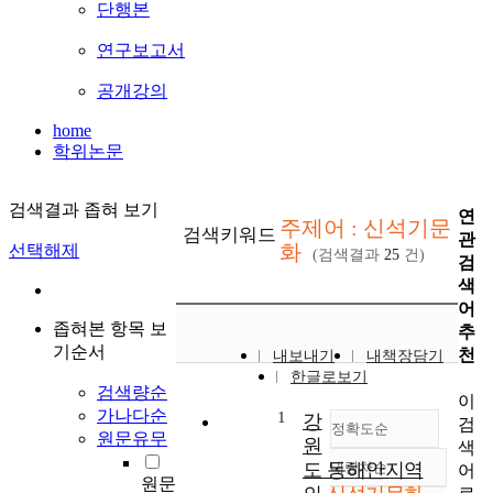
단행본
연구보고서
공개강의
home
학위논문
검색결과 좁혀 보기
연
주제어 : 신석기문
검색키워드
관
화
선택해제
(검색결과
25
건)
검
색
어
좁혀본 항목 보
추
기순서
천
내보내기
내책장담기
한글로보기
검색량순
이
가나다순
1
강
검
정확도순
원문유무
원
색
도 동해안지역
내림차순
어
정확도
원문