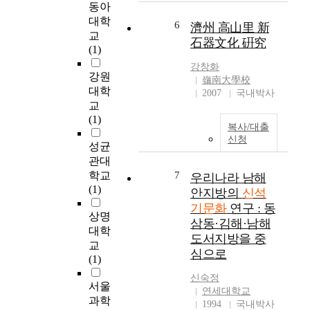
the past 30 years and
과 생산도구의 종류 및
동아
d
서
a
120 inhabitants and
만듦새에서 보다 개량
대학
u
지
6
濟州 高山里 新
r
remains of structures of
되고 모양이 정형화하
교
a
역
石器文化 硏究
e
Marinskaya culture,
는 양상을 찾을 수 있
(1)
t
신
s
Malyshevo culture,
었다. 이것은 생업경제
e
석
강창화
u
and Boznesenovka
행위가 보다 체계있게
강원
S
기
嶺南大學校
l
culture have been
진행되고 그 기술이 더
대학
c
문
2007
국내박사
t
found. 12 inhabitants,
욱 나아졌음을 뜻하는
h
교
화
o
lots of ceramics, and
것으로 생각된다. 이처
o
(1)
의
f
stone tools have been
복사/대출
럼 요동반도 신석기문
o
전
d
신청
found in Malyshevo
화는 여러 생업경제를
성균
l
개
i
culture remains in
바탕으로 살림살이가
o
관대
과
s
Suchu Island. The
확대되고 그 질이 향상
f
정
학교
7
우리나라 남해
c
bowls with
되어지는 한편 대련지
K
을
(1)
안지방의
신석
a
applique(raised) strips
구와 단동지구의 지역
a
해
기문화
연구 : 동
r
and impressed pattern
성운 질그릇 등의 유물
n
상명
석
d
삼동·김해·남해
with multiple teeth
에서 더욱 두드러지게
g
하
대학
i
도서지방을 중
have been mostly
나타난다. 요동반도 신
w
기
교
n
found with bifacial
심으로
석기시대 후기의 유물
o
위
(1)
g
stone tools and
과 청동기 시대 초기의
n
한
s
신숙정
grinded stone axes. In
유물을 살펴보면 유사
N
출
서울
h
연세대학교
Boznesenovka culture
성이 많이 엿보이는데
a
발
과학
1994
국내박사
e
9 inhabitants, remains
이것은 다음 시기인 청