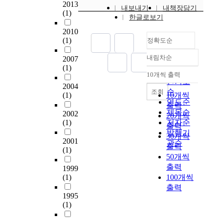
Liaodong should be
t
2013
화
m
내보내기
내책장담기
the Korean Neolithic
studied on their own
(1)
h
와
한글로보기
a
Culture only with a
part, including South
e
의
n
period or similar
Korean's trial of
2010
c
관
s
remains, ignoring the
(1)
looking into the
정확도순
h
계
a
general aspects of the
cultural relation
a
를
s
내림차순
2007
Neolithic culture of the
through the character
정확도
r
구
f
(1)
Amur River.
of neolithic culture is
순
a
명
10개씩 출력
o
내림차순
not satisfactorily
인기도
c
하
2004
o
disclosed. In this
순
t
조회
였
(1)
10개씩
d
regard, this researcher
e
연도순
다
출력
r
made an attempt to
r
.
제목순
2002
20개씩
e
inquire into Liaodong
o
수
(1)
저자순
s
출력
peninsula, focusing on
f
빙
발행기
o
30개씩
the actual life style of
N
2001
치
관순
u
출력
people at that time. For
(1)
e
(
r
50개씩
this, I investgated the
o
苏
c
출력
natural environment of
1999
l
秉
e
(1)
the neolithic era on
100개씩
i
琦
s
Liaodong peninsula.
출력
t
)
.
1995
Largely classifying
h
가
L
(1)
Liaodong peninsular
i
제
o
into Dalian and
c
창