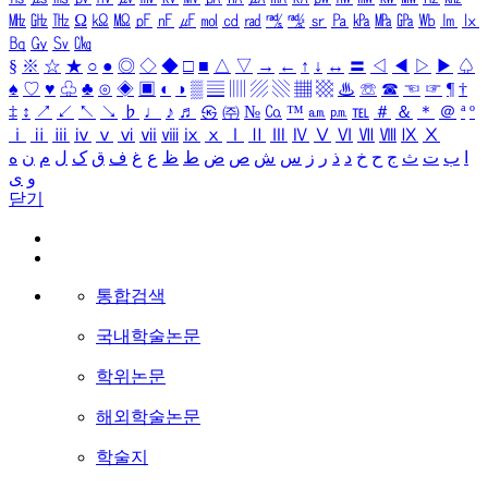
㎒
㎓
㎔
Ω
㏀
㏁
㎊
㎋
㎌
㏖
㏅
㎭
㎮
㎯
㏛
㎩
㎪
㎫
㎬
㏝
㏐
㏓
㏃
㏉
㏜
㏆
§
※
☆
★
○
●
◎
◇
◆
□
■
△
▽
→
←
↑
↓
↔
〓
◁
◀
▷
▶
♤
♠
♡
♥
♧
♣
⊙
◈
▣
◐
◑
▒
▤
▥
▨
▧
▦
▩
♨
☏
☎
☜
☞
¶
†
‡
↕
↗
↙
↖
↘
♭
♩
♪
♬
㉿
㈜
№
㏇
™
㏂
㏘
℡
＃
＆
＊
＠
ª
º
ⅰ
ⅱ
ⅲ
ⅳ
ⅴ
ⅵ
ⅶ
ⅷ
ⅸ
ⅹ
Ⅰ
Ⅱ
Ⅲ
Ⅳ
Ⅴ
Ⅵ
Ⅶ
Ⅷ
Ⅸ
Ⅹ
ا
ب
ت
ث
ج
ح
خ
د
ذ
ر
ز
س
ش
ص
ض
ط
ظ
ع
غ
ف
ق
ک
ل
م
ن
ه
و
ی
닫기
통합검색
국내학술논문
학위논문
해외학술논문
학술지