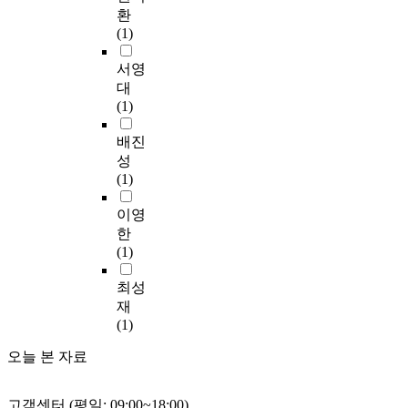
o
층
o
환
a more improved and
u
문
u
(1)
rectified aspects were
t
화
n
shown in kind of
t
(
d
서영
pottery and productive
h
夏
,
대
instruments. It is
e
家
y
(1)
assumed to mean that
r
店
o
the progress of
e
下
u
배진
subsistence was more
s
层
c
성
systematically made
o
文
a
(1)
and its technology was
u
化
n
more improved. The
r
)
f
이영
neolithic culture on
c
는
i
한
Liaodong peninsula
e
각
n
(1)
made progress in its
s
각
d
subsistence and its
a
고
v
최성
qualities on the basis
c
문
a
재
of various subsistence
c
화
r
(1)
means, while the
u
와
i
regional characteristics
m
고
오늘 본 자료
o
of Dalian and Dandong
u
성
u
areas were more
l
에
s
prominent in relics
a
고객센터 (평일: 09:00~18:00)
대