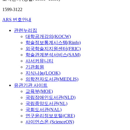
i
such as pottery. there
t
응
n
are many similarities
1599-3122
e
되
f
between relics in the
d
지
o
ARS 번호안내
late neolithic era on
t
만
r
Liaodong peninsula
h
,
관련누리집
m
and velics in the early
r
중
a
대학공개강의(KOCW)
bronze era, which is
o
간
t
학술정보통계시스템(Rinfo)
thought to sucessively
u
단
i
외국학술지지원센터(FRIC)
move into the next age
g
계
o
학술관계분석서비스(SAM)
of bronze society
h
인
n
사서커뮤니티
without any rupture. A
e
샤
s
기관회원
cultural relationship
x
오
u
with adjacent regions
지식나눔(LOOK)
c
허
c
might play an
의학전자도서관(MEDLIS)
a
옌
h
important role in the
유관기관 사이트
v
문
a
stream of the neolithic
교육부(MOE)
a
화
s
culture on Liaodong
국립장애인도서관(NLD)
t
는
t
peninsula. It is shown
i
국립중앙도서관(NL)
명
h
that Liaodong
n
확
국회도서관(NAL)
e
peninsula had cultural
g
히
연구윤리정보포털(CRE)
s
relationship with
i
해
사이언스온 (ScienceON)
u
Sandong peninsula,
n
석
r