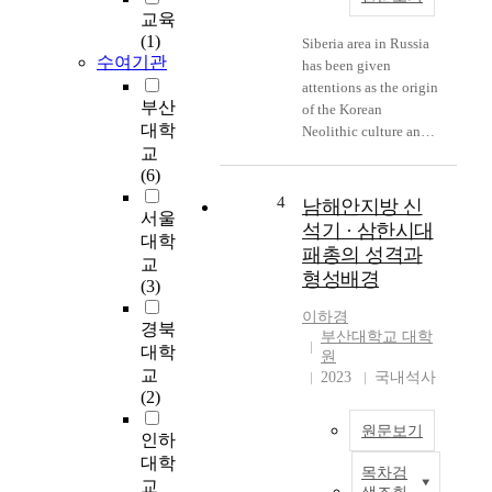
잘 드러나지 못했다고
s
교육
생각된다. 따라서 이
t
(1)
Siberia area in Russia
논문에서는 당시 사람
o
수여기관
has been given
들이 실제로 살았던 살
f
attentions as the origin
림살이를 중심으로 요
K
부산
of the Korean
동반도 신석기문화를
a
대학
Neolithic culture and
살펴보고자 하였다. 그
n
교
is regarded now as the
러기 위해서 먼저 요동
g
(6)
origin of the Korean
반도 신석기시대 자연
w
applique pottery and
환경을 살펴 보았다.
4
남해안지방 신
o
서울
the micro blade culture
그리고 70년대 이후
n
석기 · 삼한시대
대학
with the excavation of
발굴성과에 기초해서
d
패총의 성격과
교
the over 10,000 year-
요동반도를 크게 대련
o
형성배경
(3)
old archaic ceramics
지구와 단동지구로 나
L
near the Amur River.
누고, 집자리, 질그릇,
e
이하경
경북
The Neolithic culture
생산도구를 중심으로
부산대학교 대학
e
대학
of the Amur River
신석기시대 살림살이
원
,
began to get attentions
교
를 살펴보고자 하였다.
2023
국내석사
S
in 1930's and its
(2)
여기서는 요동반도 지
u
general aspects became
역의 신석기문화를 크
e
원문보기
인하
generally known by
게 세 시기로 구분하여
j
A.P. Okladnikov and
대학
살펴보았다. 전기
i
목차검
S
A.P. Derebianko. It is
교
(8000-6000 BP)에는
n