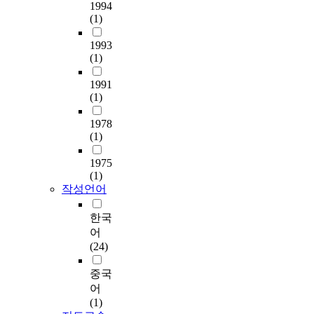
1994
o
Dandong area on the
c
한
(1)
k
basis of the unearthing
u
사
i
outcome since the
l
회
1993
n
1970's, I made an effort
t
발
(1)
g
to the life style of
u
전
a
neolithic era, focusing
r
1991
단
t
on settlement, pottery
(1)
e
계
t
and productive
i
론
h
instruments. In this
1978
n
(
e
(1)
dissertation, I
e
古
n
investigated the
a
文
a
1975
neolithic culture on
s
化
t
(1)
Liaodong peninsula,
t
-
u
작성언어
by dividing it into
c
古
r
three developmental
o
城
a
한국
stages. In the early
a
-
l
어
phase(8000-6000 BP),
s
古
r
(24)
diverse subbistence
t
國
e
means, such as
o
)
l
중국
agriculture, fishing,
f
에
i
어
shell-gathering and
K
따
c
(1)
hunting are confirmed.
a
르
s