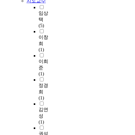
지도교수
In the middle
n
면
e
phase(6000-5000 BP),
g
,
x
임상
the evidence of raising
w
전
c
택
domestic animals, with
o
후
a
(5)
diverse subsistence
n
문
v
means in the early
p
화
a
이창
phase, is shown. In
r
인
t
희
case of Dandong area,
o
훙
e
(1)
the relative importance
v
산
d
of fishing is higher due
i
문
f
이희
to the middle
n
화
r
준
Holocene
c
(
o
(1)
transgression. In this
e
红
m
period, with diverse
b
山
t
정경
kinds of pottery and
y
文
h
희
productive
s
化
e
(1)
instruments, a certain
o
)
s
development was made
r
와
h
김연
in their shape and
t
샤
e
성
making. In succession
i
자
l
(1)
of Middle phase
n
뎬
l
subbistence in the late
g
하
m
권석
phase(5000-4000 BP)