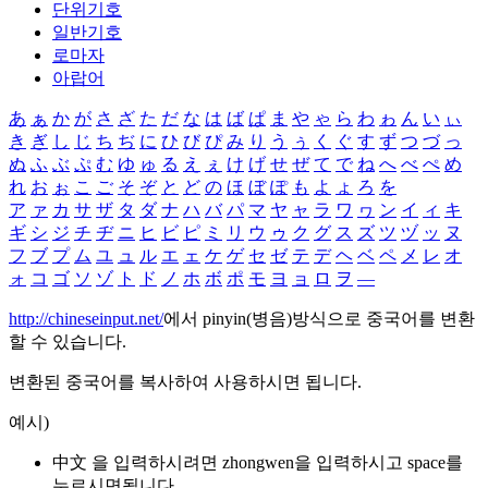
단위기호
일반기호
로마자
아랍어
あ
ぁ
か
が
さ
ざ
た
だ
な
は
ば
ぱ
ま
や
ゃ
ら
わ
ゎ
ん
い
ぃ
き
ぎ
し
じ
ち
ぢ
に
ひ
び
ぴ
み
り
う
ぅ
く
ぐ
す
ず
つ
づ
っ
ぬ
ふ
ぶ
ぷ
む
ゆ
ゅ
る
え
ぇ
け
げ
せ
ぜ
て
で
ね
へ
べ
ぺ
め
れ
お
ぉ
こ
ご
そ
ぞ
と
ど
の
ほ
ぼ
ぽ
も
よ
ょ
ろ
を
ア
ァ
カ
サ
ザ
タ
ダ
ナ
ハ
バ
パ
マ
ヤ
ャ
ラ
ワ
ヮ
ン
イ
ィ
キ
ギ
シ
ジ
チ
ヂ
ニ
ヒ
ビ
ピ
ミ
リ
ウ
ゥ
ク
グ
ス
ズ
ツ
ヅ
ッ
ヌ
フ
ブ
プ
ム
ユ
ュ
ル
エ
ェ
ケ
ゲ
セ
ゼ
テ
デ
ヘ
ベ
ペ
メ
レ
オ
ォ
コ
ゴ
ソ
ゾ
ト
ド
ノ
ホ
ボ
ポ
モ
ヨ
ョ
ロ
ヲ
―
http://chineseinput.net/
에서 pinyin(병음)방식으로 중국어를 변환
할 수 있습니다.
변환된 중국어를 복사하여 사용하시면 됩니다.
예시)
中文 을 입력하시려면
zhongwen
을 입력하시고 space를
누르시면됩니다.