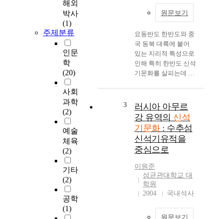
해외
l
박사
원문보기
i
(1)
t
주제분류
요동반도 한반도와 중
h
국 동북 대륙에 붙어
i
인문
있는 지리적 특성으로
c
학
인해 특히 한반도 신석
c
(20)
기문화를 살피는데 간
u
과할 수 없는 지역이다
l
사회
요동반도 신석기문화
t
과학
는 남한, 북한, 중국, 일
3
u
러시아 아무르
(2)
본 학자들에 의해 주로
r
강 유역의
신석
연구되었다. 그동안 남
e
기문화
: 수추섬
예술
북한과 중국학자들은
i
신석기유적을
체육
요동반도를 자국문화
n
중심으로
(2)
의 범주에서 다루려고
E
하는 선입견이 짙었고,
a
이원준
기타
남한에서는 질그릇의
s
성균관대학교 대
(2)
형식분류를 통해 문화
t
학원
관계를 밝히려는 시도
c
2004
국내석사
공학
만이 있어서 요동반도
o
(1)
신석기문화의 성격이
a
원문보기