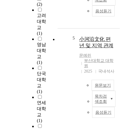
색조회
h
classified into the
(2)
전신세의 따뜻해진 자
D
e
midstream-and the
연환경 하에서 농사짓
음성듣기
e
l
downstream culture.
고려
기, 물고기 잡이, 조개
p
l
The midstream-culture
대학
잡이, 사냥 등의 다양
a
m
consists of
한 경제행위가 확인된
교
r
i
Novopetrovka culture,
다. 중기(6000-5000
(1)
t
d
5
Gromatuha culture,
BP)에는 전기의 여러
小河沿文化 편
m
d
and Osinoozera
영남
경제행위와 함께 집짐
년 및 지역 관계
e
e
culture. The
승기르기의 증거가 나
대학
n
n
downstream-culture
문예린
타난다. 단동지구의 경
교
t
s
부산대학교 대학
includes Osipovka
우 중기 전신세 해침의
(1)
o
w
원
culture with archaic
영향으로 물고기잡이
f
2025
국내석사
e
pottery, newly
의 비중이 높아던 것으
단국
H
r
discovered Marinskaya
로 나타난다. 이 시기
대학
i
e
culture, Malyshevo
질그릇과 생산도구는
교
원문보기
s
f
culture, Kondon
그 종류가 다양해지고
(1)
t
o
culture and
모양이나 만들기에서
목차검
o
본
r
Boznesenovka culture.
색조회
도 일정한 발전이 있었
연세
r
고
m
There have been 13
던 것으로 보인다. 후
대학
y
는
e
음성듣기
explorations of Suchu
기(5000-4000 BP)에는
교
G
중
d
Island located on the
중기의 경제행위가 계
(1)
r
국
a
lower Amur River in
속 이어지면서 질그릇
a
요
s