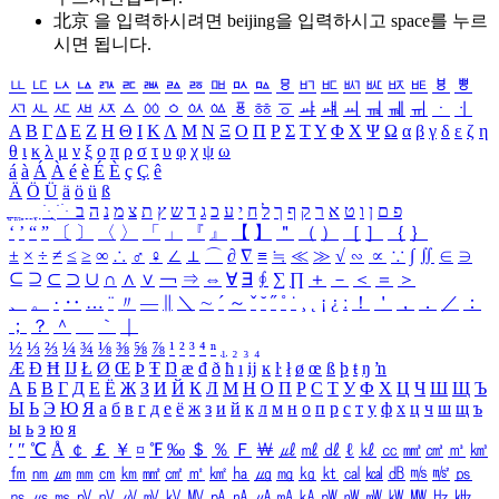
北京 을 입력하시려면
beijing
을 입력하시고 space를 누르
시면 됩니다.
ㅥ
ㅦ
ㅧ
ㅨ
ㅩ
ㅪ
ㅫ
ㅬ
ㅭ
ㅮ
ㅯ
ㅰ
ㅱ
ㅲ
ㅳ
ㅴ
ㅵ
ㅶ
ㅷ
ㅸ
ㅹ
ㅺ
ㅻ
ㅼ
ㅽ
ㅾ
ㅿ
ㆀ
ㆁ
ㆂ
ㆃ
ㆄ
ㆅ
ㆆ
ㆇ
ㆈ
ㆉ
ㆊ
ㆋ
ㆌ
ㆍ
ㆎ
Α
Β
Γ
Δ
Ε
Ζ
Η
Θ
Ι
Κ
Λ
Μ
Ν
Ξ
Ο
Π
Ρ
Σ
Τ
Υ
Φ
Χ
Ψ
Ω
α
β
γ
δ
ε
ζ
η
θ
ι
κ
λ
μ
ν
ξ
ο
π
ρ
σ
τ
υ
φ
χ
ψ
ω
á
à
Á
À
é
è
É
È
ç
Ç
ê
Ä
Ö
Ü
ä
ö
ü
ß
ְ
ֳ
ֲ
ֱ
ָ
ַ
ֵ
ֶ
ִ
ֹ
ּ
ֻ
ׂ
ׁ
ּ
ב
ה
נ
מ
צ
ת
ץ
ש
ד
ג
כ
ע
י
ח
ל
ך
ף
ק
ר
א
ט
ו
ן
ם
פ
‘
’
“
”
〔
〕
〈
〉
「
」
『
』
【
】
＂
（
）
［
］
｛
｝
±
×
÷
≠
≤
≥
∞
∴
♂
♀
∠
⊥
⌒
∂
∇
≡
≒
≪
≫
√
∽
∝
∵
∫
∬
∈
∋
⊆
⊇
⊂
⊃
∪
∩
∧
∨
￢
⇒
⇔
∀
∃
∮
∑
∏
＋
－
＜
＝
＞
、
。
·
‥
…
¨
〃
―
∥
＼
∼
´
～
ˇ
˘
˝
˚
˙
¸
˛
¡
¿
ː
！
＇
，
．
／
：
；
？
＾
＿
｀
｜
½
⅓
⅔
¼
¾
⅛
⅜
⅝
⅞
¹
²
³
⁴
ⁿ
₁
₂
₃
₄
Æ
Ð
Ħ
Ĳ
Ł
Ø
Œ
Þ
Ŧ
Ŋ
æ
đ
ð
ħ
ı
ĳ
ĸ
ŀ
ł
ø
œ
ß
þ
ŧ
ŋ
ŉ
А
Б
В
Г
Д
Е
Ё
Ж
З
И
Й
К
Л
М
Н
О
П
Р
С
Т
У
Ф
Х
Ц
Ч
Ш
Щ
Ъ
Ы
Ь
Э
Ю
Я
а
б
в
г
д
е
ё
ж
з
и
й
к
л
м
н
о
п
р
с
т
у
ф
х
ц
ч
ш
щ
ъ
ы
ь
э
ю
я
′
″
℃
Å
￠
￡
￥
¤
℉
‰
＄
％
Ｆ
￦
㎕
㎖
㎗
ℓ
㎘
㏄
㎣
㎤
㎥
㎦
㎙
㎚
㎛
㎜
㎝
㎞
㎟
㎠
㎡
㎢
㏊
㎍
㎎
㎏
㏏
㎈
㎉
㏈
㎧
㎨
㎰
㎱
㎲
㎳
㎴
㎵
㎶
㎷
㎸
㎹
㎀
㎁
㎂
㎃
㎄
㎺
㎻
㎽
㎾
㎿
㎐
㎑