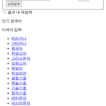
상세검색
결과 내 재검색
인기 검색어
다국어 입력
히라가나
가타카나
중국어
한글고어
그리스문자
프랑스어
독일어
히브리어
괄호기호
학술기호
기술기호
첨자기호
라틴문자
러시아문자