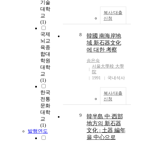
t
점
기술
l
of structures for
동기 사회로의 이행이
i
으
대학
l
religious services, and
별 단절없이 연속적으
복사/대출
o
로
교
s
the unique heating
로 이루어졌음을 보여
신청
n
,
(1)
h
system have been
주는 것으로 생각된다.
a
그
e
found. It has simpler
요동반도 신석기문화
l
간
국제
8
韓國 南海岸地
l
types and patterns of
의 흐름에는 주변지역
U
미
뇌교
l
域 新石器文化
the earthenware, and
과의 문화관계도 중요
n
싱
육종
s
elaborated stone tools
에 대한 考察
한 역할을 했던 것으로
i
링
합대
a
and grinded stone
보인다. 요동반도는 산
v
크
학원
f
송은숙
tools. Marinskaya
동반도와 중국 동북 대
e
로
서울大學校 大學
t
대학
culture, first identified
륙 그러고 한반도 지역
r
간
院
e
교
in Suchu Island, also
과 문화관계가 있었던
s
주
1991
국내석사
r
(1)
appears to have the
것으로 나타난다. 이
i
되
p
micro blade culture.
논문에서 이 부분을 깊
t
었
r
한국
The inhabitants in
복사/대출
이 다루지는 못하였으
y
던
o
전통
신청
Suchu Island are
나 부분적으로 살펴본
T
샤
c
문화
mainly founding mid-
바에 의하면 요동반도
h
오
e
대학
south area and upper-
신석기문화의 흐름은
i
허
9
韓半島 中·西部
s
west area. In upper-
교
한반도 신석기문화의
s
옌
地方의 新石器
s
west area, inhabitants
(1)
흐름과도 많은 부분 맞
t
문
文化 : 土器 編年
i
발행연도
are gathered between
아떨어지고 있음을 알
h
화
n
을 中心으로
the trench with a shape
수 있었다. Liaodong
e
(