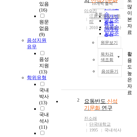
의
신석기문화
로
순
있음
10개씩 출력
내림차순
많
인기도
(16)
이수진
이
순
조회
10개씩
江原大學校 大學
본
연도순
원문
院
출력
자
제목순
2010
국내석사
없음
20개씩
료
저자순
(9)
출력
발행기
음성지원
30개씩
원문보기
관순
유무
출력
활
목차검
50개씩
A
음성
색조회
용
출력
b
지원
도
100개씩
s
(13)
음성듣기
높
출력
t
학위유형
은
r
자
a
국내
료
c
박사
t
2
요동반도
신석
(13)
T
기문화
연구
h
국내
e
진소래
석사
N
단국대학교
(11)
e
1995
국내석사
o