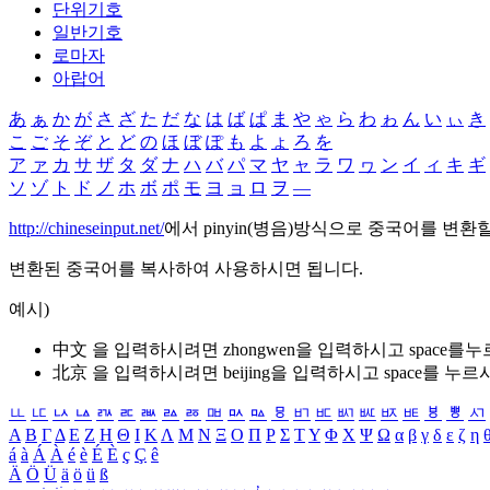
단위기호
일반기호
로마자
아랍어
あ
ぁ
か
が
さ
ざ
た
だ
な
は
ば
ぱ
ま
や
ゃ
ら
わ
ゎ
ん
い
ぃ
き
こ
ご
そ
ぞ
と
ど
の
ほ
ぼ
ぽ
も
よ
ょ
ろ
を
ア
ァ
カ
サ
ザ
タ
ダ
ナ
ハ
バ
パ
マ
ヤ
ャ
ラ
ワ
ヮ
ン
イ
ィ
キ
ギ
ソ
ゾ
ト
ド
ノ
ホ
ボ
ポ
モ
ヨ
ョ
ロ
ヲ
―
http://chineseinput.net/
에서 pinyin(병음)방식으로 중국어를 변환
변환된 중국어를 복사하여 사용하시면 됩니다.
예시)
中文 을 입력하시려면
zhongwen
을 입력하시고 space를
北京 을 입력하시려면
beijing
을 입력하시고 space를 누르
ㅥ
ㅦ
ㅧ
ㅨ
ㅩ
ㅪ
ㅫ
ㅬ
ㅭ
ㅮ
ㅯ
ㅰ
ㅱ
ㅲ
ㅳ
ㅴ
ㅵ
ㅶ
ㅷ
ㅸ
ㅹ
ㅺ
Α
Β
Γ
Δ
Ε
Ζ
Η
Θ
Ι
Κ
Λ
Μ
Ν
Ξ
Ο
Π
Ρ
Σ
Τ
Υ
Φ
Χ
Ψ
Ω
α
β
γ
δ
ε
ζ
η
á
à
Á
À
é
è
É
È
ç
Ç
ê
Ä
Ö
Ü
ä
ö
ü
ß