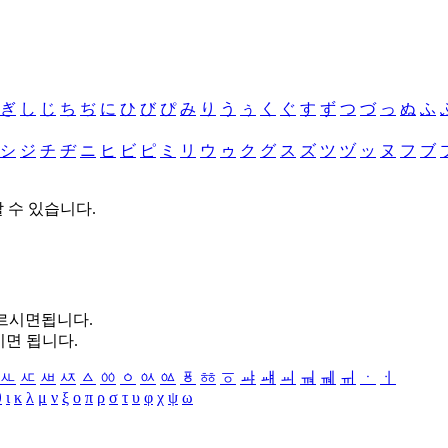
ぎ
し
じ
ち
ぢ
に
ひ
び
ぴ
み
り
う
ぅ
く
ぐ
す
ず
つ
づ
っ
ぬ
ふ
シ
ジ
チ
ヂ
ニ
ヒ
ビ
ピ
ミ
リ
ウ
ゥ
ク
グ
ス
ズ
ツ
ヅ
ッ
ヌ
フ
ブ
할 수 있습니다.
누르시면됩니다.
시면 됩니다.
ㅻ
ㅼ
ㅽ
ㅾ
ㅿ
ㆀ
ㆁ
ㆂ
ㆃ
ㆄ
ㆅ
ㆆ
ㆇ
ㆈ
ㆉ
ㆊ
ㆋ
ㆌ
ㆍ
ㆎ
θ
ι
κ
λ
μ
ν
ξ
ο
π
ρ
σ
τ
υ
φ
χ
ψ
ω