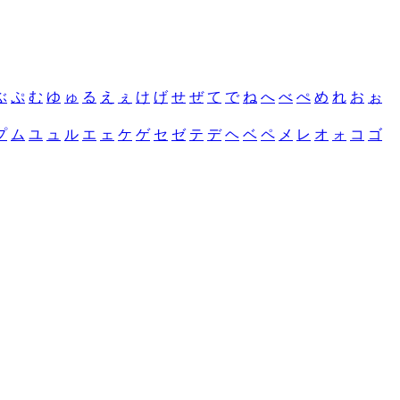
ぶ
ぷ
む
ゆ
ゅ
る
え
ぇ
け
げ
せ
ぜ
て
で
ね
へ
べ
ぺ
め
れ
お
ぉ
プ
ム
ユ
ュ
ル
エ
ェ
ケ
ゲ
セ
ゼ
テ
デ
ヘ
ベ
ペ
メ
レ
オ
ォ
コ
ゴ