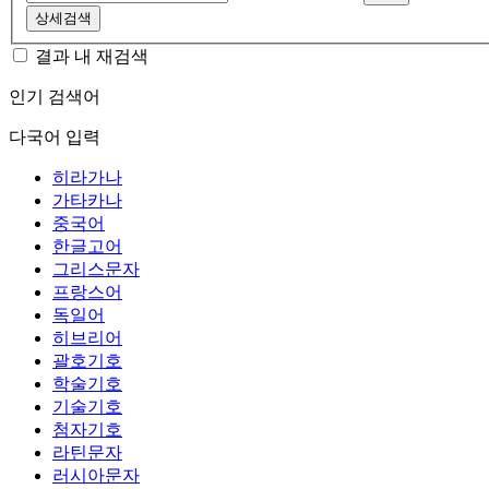
상세검색
결과 내 재검색
인기 검색어
다국어 입력
히라가나
가타카나
중국어
한글고어
그리스문자
프랑스어
독일어
히브리어
괄호기호
학술기호
기술기호
첨자기호
라틴문자
러시아문자