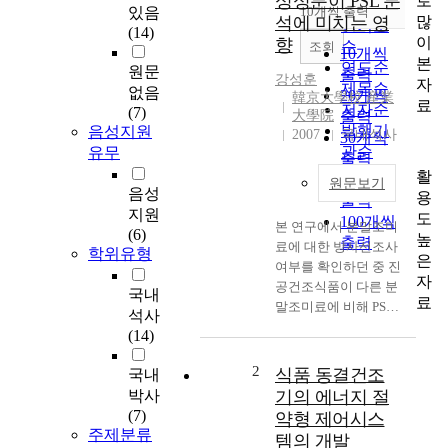
성성분이 PSL 분
로
순
있음
10개씩 출력
내림차순
많
석에 미치는 영
인기도
(14)
이
향
순
조회
10개씩
본
연도순
원문
출력
강성훈
자
제목순
없음
20개씩
韓京大學校 産業
료
저자순
(7)
大學院
출력
발행기
음성지원
2007
국내석사
30개씩
관순
유무
출력
활
50개씩
원문보기
음성
용
출력
지원
도
100개씩
본 연구에서 분말조미
(6)
높
출력
료에 대한 방사선조사
학위유형
은
여부를 확인하던 중 진
자
공건조식품이 다른 분
국내
료
말조미료에 비해 PSL
석사
분석 결과가 특이적으
(14)
로 높게 나타났다. 그
원인을 확인하고자 원
2
식품 동결건조
국내
료와 진공건조식품에
박사
기의 에너지 절
대한 방사선조사 여부
(7)
약형 제어시스
를 PSL과 TL을 이용하
주제분류
템의 개발
여 분석하였고 진공건