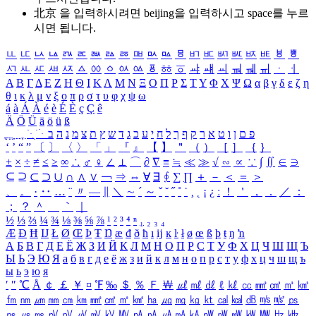
北京 을 입력하시려면
beijing
을 입력하시고 space를 누르
시면 됩니다.
ㅥ
ㅦ
ㅧ
ㅨ
ㅩ
ㅪ
ㅫ
ㅬ
ㅭ
ㅮ
ㅯ
ㅰ
ㅱ
ㅲ
ㅳ
ㅴ
ㅵ
ㅶ
ㅷ
ㅸ
ㅹ
ㅺ
ㅻ
ㅼ
ㅽ
ㅾ
ㅿ
ㆀ
ㆁ
ㆂ
ㆃ
ㆄ
ㆅ
ㆆ
ㆇ
ㆈ
ㆉ
ㆊ
ㆋ
ㆌ
ㆍ
ㆎ
Α
Β
Γ
Δ
Ε
Ζ
Η
Θ
Ι
Κ
Λ
Μ
Ν
Ξ
Ο
Π
Ρ
Σ
Τ
Υ
Φ
Χ
Ψ
Ω
α
β
γ
δ
ε
ζ
η
θ
ι
κ
λ
μ
ν
ξ
ο
π
ρ
σ
τ
υ
φ
χ
ψ
ω
á
à
Á
À
é
è
É
È
ç
Ç
ê
Ä
Ö
Ü
ä
ö
ü
ß
ְ
ֳ
ֲ
ֱ
ָ
ַ
ֵ
ֶ
ִ
ֹ
ּ
ֻ
ׂ
ׁ
ּ
ב
ה
נ
מ
צ
ת
ץ
ש
ד
ג
כ
ע
י
ח
ל
ך
ף
ק
ר
א
ט
ו
ן
ם
פ
‘
’
“
”
〔
〕
〈
〉
「
」
『
』
【
】
＂
（
）
［
］
｛
｝
±
×
÷
≠
≤
≥
∞
∴
♂
♀
∠
⊥
⌒
∂
∇
≡
≒
≪
≫
√
∽
∝
∵
∫
∬
∈
∋
⊆
⊇
⊂
⊃
∪
∩
∧
∨
￢
⇒
⇔
∀
∃
∮
∑
∏
＋
－
＜
＝
＞
、
。
·
‥
…
¨
〃
―
∥
＼
∼
´
～
ˇ
˘
˝
˚
˙
¸
˛
¡
¿
ː
！
＇
，
．
／
：
；
？
＾
＿
｀
｜
½
⅓
⅔
¼
¾
⅛
⅜
⅝
⅞
¹
²
³
⁴
ⁿ
₁
₂
₃
₄
Æ
Ð
Ħ
Ĳ
Ł
Ø
Œ
Þ
Ŧ
Ŋ
æ
đ
ð
ħ
ı
ĳ
ĸ
ŀ
ł
ø
œ
ß
þ
ŧ
ŋ
ŉ
А
Б
В
Г
Д
Е
Ё
Ж
З
И
Й
К
Л
М
Н
О
П
Р
С
Т
У
Ф
Х
Ц
Ч
Ш
Щ
Ъ
Ы
Ь
Э
Ю
Я
а
б
в
г
д
е
ё
ж
з
и
й
к
л
м
н
о
п
р
с
т
у
ф
х
ц
ч
ш
щ
ъ
ы
ь
э
ю
я
′
″
℃
Å
￠
￡
￥
¤
℉
‰
＄
％
Ｆ
￦
㎕
㎖
㎗
ℓ
㎘
㏄
㎣
㎤
㎥
㎦
㎙
㎚
㎛
㎜
㎝
㎞
㎟
㎠
㎡
㎢
㏊
㎍
㎎
㎏
㏏
㎈
㎉
㏈
㎧
㎨
㎰
㎱
㎲
㎳
㎴
㎵
㎶
㎷
㎸
㎹
㎀
㎁
㎂
㎃
㎄
㎺
㎻
㎽
㎾
㎿
㎐
㎑