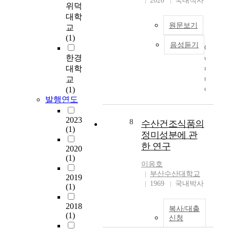
2020
국내석사
cooler of the shelf and
vacuum-dried foods
위덕
a
the vacuum pump, etc.
were negative. The
대학
l
This study is to
PSL threshold levels of
원문보기
교
l
develop the new
all raw materials were
(1)
e
control system for
below 700 photon
음성듣기
C
v
decreasing energy loss
counts. The PSL
한경
u
e
of the cooler and
threshold levels of
대학
r
l
heating of the shelf.
major components
r
교
s
The existing control
were 128~472
e
(1)
o
method of shelf control
counts/60 sec. The PSL
발행연도
n
f
is to operate by
threshold levels of salt
t
d
feedback control
content of vacuum-
2023
l
8
r
수산건조식품의
which compares the
dried foods were below
(1)
y
i
정미성분에 관
shelf temperature and
35% had consistence
,
e
set point on the
한 연구
result but the
2020
t
d
condition of the fixed
(1)
numerical value
h
a
이응호
thermal fluid
became higher than
e
n
부산수산대학교
circulation velocity.
2019
35% of salt content.
d
c
1969
국내박사
(1)
But in the new control
There was no
o
h
method, the feedback
difference after
m
o
2018
control is executed
analyzing PSL of the
복사/대출
e
v
(1)
considering all the
신청
major component
s
y
temperature of the
which divided particle