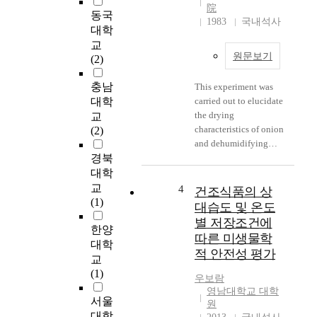
모원으로 응축기, 선반
조식품의 PSL 분석 결
院
동국
의 가열 및 냉각기, 진
과는 시료의 염도가
1983
국내석사
대학
공펌프를 들 수 있는데
35% 정도 까지는 비교
교
본 연구에서는 선반의
적 안정적으로 분석되
원문보기
(2)
가열 및 냉각기의 에너
었지만 35%를 넘어가
지 소모를 줄이고자 새
게 되면서 2704~6258
충남
This experiment was
로운 제어시스템을 개
counts/60 sec.로 분석
대학
carried out to elucidate
발하였다. 일반적인 선
되었다. 모든 진공건조
the drying
교
반의 온도제어방식은
식품의 TL분석 결과는
characteristics of onion
(2)
고정된 열 유체 순환속
음성으로 분석되었다.
and dehumidifying
도 조건하에서 선반온
3. 구성 성분들을 입도
경북
effect of air using the
도와 set point를 비교
별로 나누어 PSL을 분
silicagel and to reuse it
대학
한 feedback제어로 이
석한 결과는 큰 유의차
by solar collector. The
교
4
루어지고 있으나, 본
건조식품의 상
가 없었으나 정제염은
results were
(1)
제어방식에서는 선반
grinder로 분쇄하기 전
대습도 및 온도
summarized as follows.
온도, 열 유체온도, set
에 269~493 counts/60
별 저장조건에
1. It takes 14 hours to
한양
point, 열 유체 손환 속
sec. 로 분석되었지만
따른 미생물학
regenerate to silicagel
대학
도를 모두 고려하여
분쇄 후에는
적 안전성 평가
of 8% moisture content
교
feedback 제어하였다.
32782~51467
from saturated silicagel
(1)
가열기의 thyristor와
counts/60 sec.로 분석
우보람
conditions of 28℃
순환펌프의 inverter는
되어 분쇄하기 전과 비
영남대학교 대학
temperature and 55%
서울
PID제어하였고, 냉각
원
교하면 100배 정도 높
relative humidity. 2.
대학
기 compressor의 relay