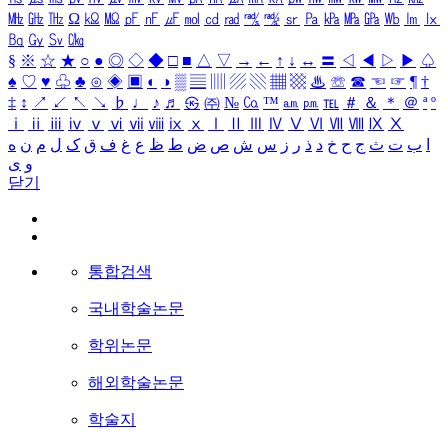
㎒
㎓
㎔
Ω
㏀
㏁
㎊
㎋
㎌
㏖
㏅
㎭
㎮
㎯
㏛
㎩
㎪
㎫
㎬
㏝
㏐
㏓
㏃
㏉
㏜
㏆
§
※
☆
★
○
●
◎
◇
◆
□
■
△
▽
→
←
↑
↓
↔
〓
◁
◀
▷
▶
♤
♠
♡
♥
♧
♣
⊙
◈
▣
◐
◑
▒
▤
▥
▨
▧
▦
▩
♨
☏
☎
☜
☞
¶
†
‡
↕
↗
↙
↖
↘
♭
♩
♪
♬
㉿
㈜
№
㏇
™
㏂
㏘
℡
＃
＆
＊
＠
ª
º
ⅰ
ⅱ
ⅲ
ⅳ
ⅴ
ⅵ
ⅶ
ⅷ
ⅸ
ⅹ
Ⅰ
Ⅱ
Ⅲ
Ⅳ
Ⅴ
Ⅵ
Ⅶ
Ⅷ
Ⅸ
Ⅹ
ا
ب
ت
ث
ج
ح
خ
د
ذ
ر
ز
س
ش
ص
ض
ط
ظ
ع
غ
ف
ق
ک
ل
م
ن
ه
و
ی
닫기
통합검색
국내학술논문
학위논문
해외학술논문
학술지