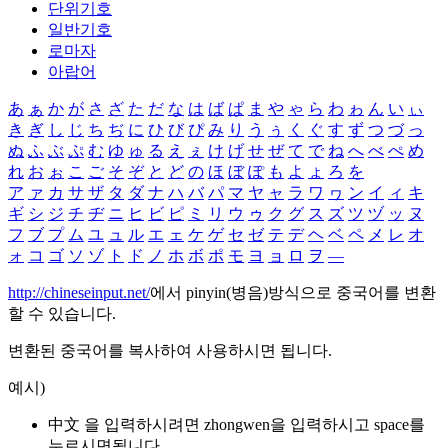
단위기호
일반기호
로마자
아랍어
あ
ぁ
か
が
さ
ざ
た
だ
な
は
ば
ぱ
ま
や
ゃ
ら
わ
ゎ
ん
い
ぃ
き
ぎ
し
じ
ち
ぢ
に
ひ
び
ぴ
み
り
う
ぅ
く
ぐ
す
ず
つ
づ
っ
ぬ
ふ
ぶ
ぷ
む
ゆ
ゅ
る
え
ぇ
け
げ
せ
ぜ
て
で
ね
へ
べ
ぺ
め
れ
お
ぉ
こ
ご
そ
ぞ
と
ど
の
ほ
ぼ
ぽ
も
よ
ょ
ろ
を
ア
ァ
カ
サ
ザ
タ
ダ
ナ
ハ
バ
パ
マ
ヤ
ャ
ラ
ワ
ヮ
ン
イ
ィ
キ
ギ
シ
ジ
チ
ヂ
ニ
ヒ
ビ
ピ
ミ
リ
ウ
ゥ
ク
グ
ス
ズ
ツ
ヅ
ッ
ヌ
フ
ブ
プ
ム
ユ
ュ
ル
エ
ェ
ケ
ゲ
セ
ゼ
テ
デ
ヘ
ベ
ペ
メ
レ
オ
ォ
コ
ゴ
ソ
ゾ
ト
ド
ノ
ホ
ボ
ポ
モ
ヨ
ョ
ロ
ヲ
―
http://chineseinput.net/
에서 pinyin(병음)방식으로 중국어를 변환
할 수 있습니다.
변환된 중국어를 복사하여 사용하시면 됩니다.
예시)
中文 을 입력하시려면
zhongwen
을 입력하시고 space를
누르시면됩니다.