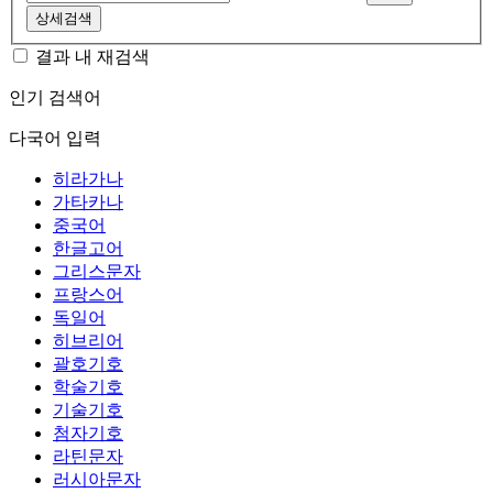
상세검색
결과 내 재검색
인기 검색어
다국어 입력
히라가나
가타카나
중국어
한글고어
그리스문자
프랑스어
독일어
히브리어
괄호기호
학술기호
기술기호
첨자기호
라틴문자
러시아문자