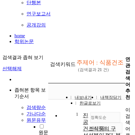
단행본
연구보고서
공개강의
home
학위논문
검색결과 좁혀 보기
연
주제어 : 식품건조
검색키워드
관
선택해제
(검색결과
21
건)
검
색
어
좁혀본 항목 보
추
기순서
천
내보내기
내책장담기
한글로보기
검색량순
이
가나다순
1
진
검
정확도순
원문유무
공
색
건조식품의 구
내림차순
어
정확도
원문