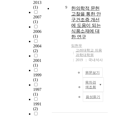
t
2013
,
shelf, the temperature
size. But the PSL
i
(1)
9
s
한의학적 문헌
of thermal fluid, set
photon counts of salt
c
h
고찰을 통한 안
point and the thermal
were about 100 times
2007
H
r
구건조증 개선
fluid circulation
higher than before
(1)
M
i
velocity. PID control is
에 도움이 되는
grinding. The result of
R
m
executed in the
식품소재에 대
observed the micro
2006
m
p
thyristor of the heater
(1)
structure by
한 연구
a
,
and the inverter of the
microscope, all the
r
a
circulation pump, and
2004
임헌우
shapes of salt before
k
s
(2)
on/off control are
고려대학교 의용
ground were rectangle
e
t
과학대학원
executed in the relay
irrespective of the
t
e
2019
국내석사
2001
of the cooler
particle size. But the
i
r
(1)
compressor. The
ground salts were not
s
s
control algorithm is
shapes of rectangle,
원문보기
g
1999
c
programmed by using
minute particles with
r
(1)
a
Visual Basic 6.0. As for
high density. Salts of
목차검
건
o
b
the freeze dryer, the
색조회
high density on
조
1997
w
e
data collection and
vacuum-dried food
(1)
증
i
r
control are executed
음성듣기
were conjectured while
관
n
,
by the RS232C
ground during the
1991
련
g
a
telecommunication
(2)
vacuum-dried food
질
e
n
method. As a result of
processing, became
환
v