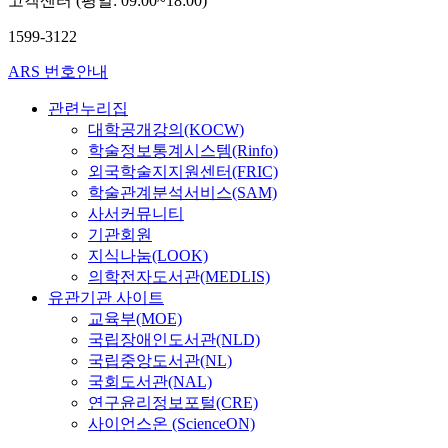
고객센터 (평일: 09:00~18:00)
l
5
신의 공융점 이하로 유
증
e
℃
1599-3122
지되어야 한다. 또한
은
v
)
둘째로 피건조물의 온
다
e
a
ARS 번호안내
도 변화는 건조기의 선
양
l
n
반온도의 변화보다 크
한
o
d
관련누리집
지 않아야 한다. 첫 번
원
f
r
대학공개강의(KOCW)
째 논리는 제어에 적합
인
t
e
학술정보통계시스템(Rinfo)
하도록 수치적으로 확
에
h
l
외국학술지지원센터(FRIC)
정하였으며 두 번째 논
의
a
a
학술관계분석서비스(SAM)
리는 이와 관계된 기존
해
t
t
사서커뮤니티
의 이론들을 이용하였
눈
i
i
기관회원
다. 건조된 물질의 품
물
s
v
지식나눔(LOOK)
질을 확인하기 위해 물
층
r
e
의학전자도서관(MEDLIS)
리적인 성질과 화학적
의
i
h
유관기관 사이트
인 성질로 나누어 실험
불
s
u
하였다. 먼저 물리적인
교육부(MOE)
균
i
m
성질은 미세구조를 관
국립장애인도서관(NLD)
형
n
i
찰하였고, 재수화를 통
국립중앙도서관(NL)
과
g
d
한 용해도를 측정하였
안
국회도서관(NAL)
d
i
으며 화학적인 성질 즉
구
a
연구윤리정보포털(CRE)
t
약리효과를 살피기 위
표
y
사이언스온 (ScienceON)
y
해서는 미생물에 의한
면
b
l