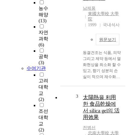
조 공정에 의해 제조된
농수
남제풍
시료의 성분 가운데 어
東國大學校 大學
해양
떤 것이 PSL 분석에 특
院
(13)
이적으로 반응하는지
1999
국내석사
를 조사한 결과는 아래
자연
와 같았다. 1. 원료를
과학
원문보기
일정한 비율로 혼합하
(6)
여 진공건조 공정을 거
동결건조는 식품, 의약
쳐 진공건조식품을 제
공학
그리고 제약 등에서 열
조하였다. 이들의 일반
(3)
화현상을 최소화 할 수
성분 중 수분은
수여기관
있고, 향기 성분의 손
1.5~5.8%, 염도는
실이 적으며 재수화가
4.1~52.6%, 조단백은
고려
용이하다는 점에서 많
9.5~28.9%, 조지방은
대학
이 사용되어지고 있다.
0.3~4.3%로 분석되었
교
그러나 동결건조기는
3
다. 2. 원료의 PSL분석
太陽熱을 利用
(2)
숙련자의 경험에 의해
결과는 threshold
한 食品乾燥에
작동되어지는 경우가
value(700, T1) 보다 낮
서 silica gel의 活
조선
대부분이고, 에너지소
은 128~472 counts/60
用效果
대학
모가 많은 것이 단점으
sec.로 분석되어 방사
교
로 지적되고 있다. 동
선조사를 하지 않은 것
전병선
(2)
결건조기의 에너지 소
으로 나타났다. 진공건
忠南大學校 大學