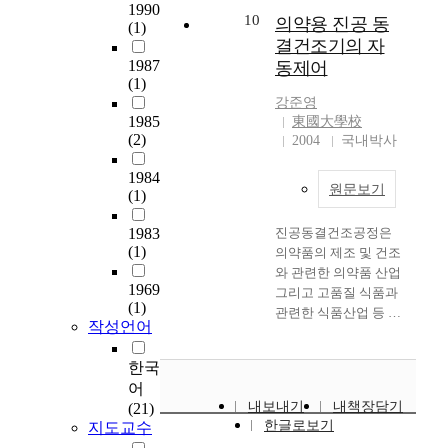
d
it, the effect of the
1990
sensitive to PSL photo
가
e
10
s
의약용 진공 동
(1)
thermal fluid
stimulation.
운
r
h
결건조기의 자
circulation velocity is
데
y
i
1987
동제어
largely presented in
안
y
i
(1)
the control velocity of
구
e
t
강준영
the shelf temperature.
건
a
1985
a
東國大學校
And the fluctuation
조
r
(2)
2004
국내박사
k
decreases in the set
증
,
e
point of the shelf
은
1984
t
s
temperature, and the
원문보기
(1)
피
h
t
effect of energy saving
부
e
o
is largely showed.
1983
진공동결건조공정은
,
n
r
After all, if the new
(1)
의약품의 제조 및 건조
구
e
e
control method will be
와 관련한 의약품 산업
강
e
d
applied to the existing
1969
그리고 고품질 식품과
건
d
a
(1)
control method, we
관련한 식품산업 등 다
조
s
t
작성언어
believe that the
양한 분야에 적용되고
증
o
d
products of freeze
있다. 이 공정은 승화
이
f
i
한국
dryer which has more
의 원리에 입각한 건조
감
c
f
effective and excellent
어
공정으로서 피건조물
소
o
f
내보내기
energy saving effect
내책장담기
(21)
은 다른 건조방식에 의
추
n
e
한글로보기
지도교수
will be developed.
한 건조물에 비해 열변
세
s
r