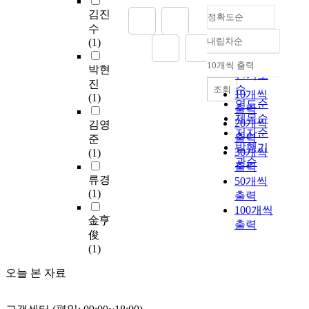
성에 안정하고 다공성
인
u
e
김진
에 의한 우수한 복원성
정확도순
것
m
n
수
등의 효과를 얻을 수
과
e
t
내림차순
(1)
있다. 이 같은 필요성
정확도
는
r
t
에도 불구하고 공정기
순
다
s
e
10개씩 출력
박현
내림차순
술은 피건조물의 품질
인기도
르
a
m
진
을 더욱 좋게 만들어야
게
순
r
조회
p
10개씩
(1)
한다는 점과 건조기의
지
e
연도순
e
출력
작동 중에 소모되는 에
속
d
제목순
r
20개씩
김영
너지의 절감 차원에서
적
i
저자순
a
출력
준
개선되어야 할 것이다.
으
v
발행기
t
30개씩
(1)
본 연구에서 개발된 새
로
e
u
관순
출력
로운 제어 알고리즘에
증
r
r
류경
50개씩
서는 건조공정 시간을
가
s
e
(1)
출력
단축시켰으며 가나마
하
e
s
100개씩
이신의 건조공정에서
고
,
(
金亨
장해요소인 collapse현
출력
있
a
2
俊
상을 규명하여 이를 방
다
n
5
(1)
지하였다. 개발된 알고
.
d
a
리즘에서 주로 고려한
안
t
n
오늘 본 자료
두 가지 논리는 다음과
구
h
d
같다. 첫째로 승화경계
건
e
3
면의 온도는 가나마이
조