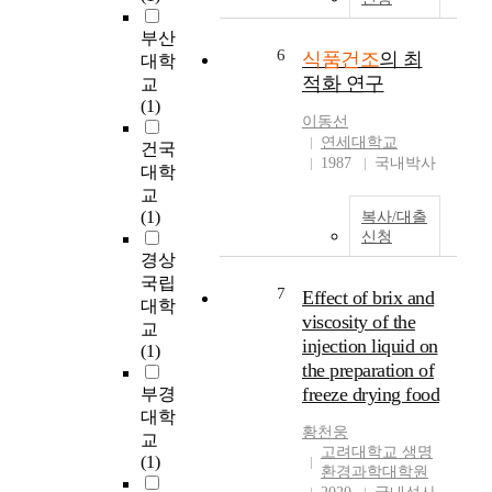
u
대된다. The freeze
흡수에 의하여 여기상
d
drying(lyophilization)
부산
태를 유지한 것인지에
y
6
can make the depleted
식품건조
의 최
대학
대하여서는 추후 연구
w
phenomenon of a
적화 연구
가 더 필요하다고 판단
교
a
structure minimize in
되었다. The purpose of
(1)
s
the foods, medicine
이동선
this study was to
t
연세대학교
and pharmacy, and it is
건국
investigate the effects
o
1987
국내박사
largely used because it
of different
대학
e
has small loss of
components of
교
v
fragrance ingredients
vacuum-dried food on
(1)
복사/대출
a
and has easy re-
the analysis of
신청
l
hydration. But most of
photostimulated
경상
u
freeze dryers can be
luminescence(PSL). To
국립
a
7
Effect of brix and
operated by the skilled
know about
대학
t
worker's experience.
viscosity of the
ingredients that effects
교
e
Also it is pointed out
injection liquid on
of PSL measurement,
(1)
m
as disadvantages that it
the particle size,
the preparation of
i
has a lot of energy loss.
content and particle
freeze drying food
부경
c
As for the sources of
structure of
대학
r
energy loss in the
황천웅
components were
교
o
freeze dryer, there are
고려대학교 생명
observed. The TL
(1)
b
환경과학대학원
condenser, heater and
intensities of all
i