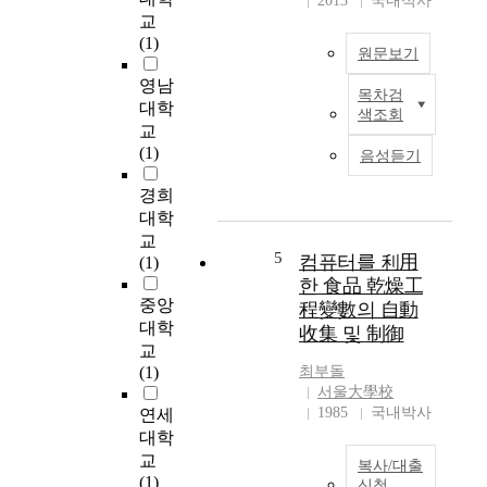
2013
국내석사
게 나타나는 것을 확인
When sample was
교
는 on/off제어하였다.
할 수 있었다. 4. 정제
recycled through solar
(1)
제어 알고리즘은
염의 분쇄 전과 후의
원문보기
collector, the result of
Visual Basic 6.0을 도
입자구조를 확인해 본
drying was 1/2 times
영남
구로 하여 프로그래밍
결과, 정제염은 입자
목차검
T
more efficient than that
대학
하였으며, 동결건조기
크기에 상관없이 장방
색조회
h
of mat drying. 3.
는 RS232C 통신방식
교
형 구조로 되어 있어
e
Average thermal
에 의하여 데이터수집
(1)
입자들 사이의 공간이
음성듣기
p
efficiency of solar
및 제어하였다. 그 결
비교적 넓었으나
u
collector was 25%
경희
과 선반온도 제어속도
grinder를 이용하여 분
r
during the
에 열 유체 순환속도의
대학
쇄한 정제염의 입자구
p
experimental period. 4.
효과가 크게 나타났다.
교
조는 일정한 형태가 없
o
Browing extent was
5
그리고 선반온도의 set
컴퓨터를 利用
(1)
는 미세한 입자들이 큰
s
reduced to 1/2 times at
point에서 fluctuation
한 食品 乾燥工
입자들 사이에 섞여 있
e
heated air blow drying
이 감소하였으며, 에너
중앙
어 공간이 없었다. 5.
程變數의 自動
o
system using drying
지 절약 효과가 크게
대학
진공건조식품의 고농
收集 및 制御
f
chamber.
나타났다. 결과적으로
교
도 염분이 진공건조 공
t
기존의 제어방식에 본
(1)
최부돌
정이나 grinder를 이용
h
제어방식이 적용된다
서울大學校
한 분쇄공정에서 미 분
i
면 보다 효율적이고 에
1985
국내박사
연세
쇄되면서 PSL 광 자극
s
너지 절감 효과가 뛰어
대학
에 민감하게 반응한 것
s
난 동결 건조기 제품이
교
으로 추정되었다. 이
복사/대출
t
개발되어질 것으로 기
(1)
같은 결과가 광 에너지
신청