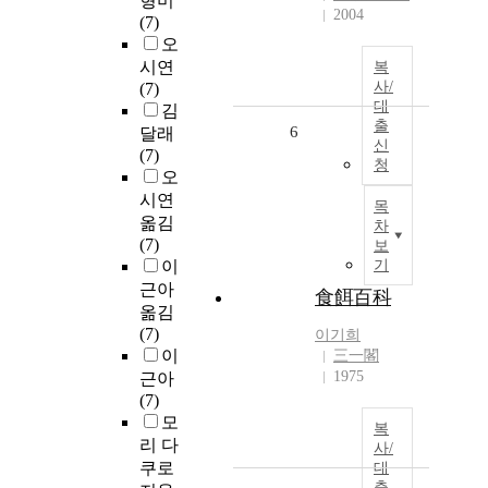
형미
2004
(7)
오
시연
복
사/
(7)
대
김
출
6
달래
신
(7)
청
오
시연
목
옮김
차
(7)
보
이
기
근아
食餌百科
옮김
(7)
이기희
이
三一閣
1975
근아
(7)
모
복
리 다
사/
쿠로
대
출