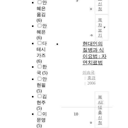
9
안
신
혜은
청
옮김
(6)
목
차
안
보
혜은
기
(6)
다
현대인의
테시
질병과 식
가즈
이요법 : 자
(6)
연치료법
한
국
(5)
이승국
홍경
안
2006
현필
(5)
김
복
현주
사/
대
(5)
출
이
10
신
문영
청
(5)