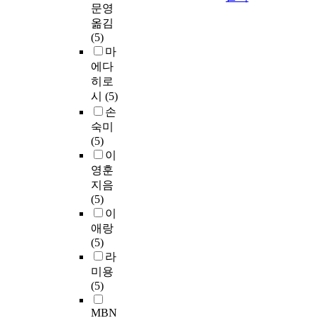
문영
옮김
(5)
마
에다
히로
시
(5)
손
숙미
(5)
이
영훈
지음
(5)
이
애랑
(5)
라
미용
(5)
MBN