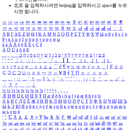
北京 을 입력하시려면
beijing
을 입력하시고 space를 누르
시면 됩니다.
ㅥ
ㅦ
ㅧ
ㅨ
ㅩ
ㅪ
ㅫ
ㅬ
ㅭ
ㅮ
ㅯ
ㅰ
ㅱ
ㅲ
ㅳ
ㅴ
ㅵ
ㅶ
ㅷ
ㅸ
ㅹ
ㅺ
ㅻ
ㅼ
ㅽ
ㅾ
ㅿ
ㆀ
ㆁ
ㆂ
ㆃ
ㆄ
ㆅ
ㆆ
ㆇ
ㆈ
ㆉ
ㆊ
ㆋ
ㆌ
ㆍ
ㆎ
Α
Β
Γ
Δ
Ε
Ζ
Η
Θ
Ι
Κ
Λ
Μ
Ν
Ξ
Ο
Π
Ρ
Σ
Τ
Υ
Φ
Χ
Ψ
Ω
α
β
γ
δ
ε
ζ
η
θ
ι
κ
λ
μ
ν
ξ
ο
π
ρ
σ
τ
υ
φ
χ
ψ
ω
á
à
Á
À
é
è
É
È
ç
Ç
ê
Ä
Ö
Ü
ä
ö
ü
ß
ְ
ֳ
ֲ
ֱ
ָ
ַ
ֵ
ֶ
ִ
ֹ
ּ
ֻ
ׂ
ׁ
ּ
ב
ה
נ
מ
צ
ת
ץ
ש
ד
ג
כ
ע
י
ח
ל
ך
ף
ק
ר
א
ט
ו
ן
ם
פ
‘
’
“
”
〔
〕
〈
〉
「
」
『
』
【
】
＂
（
）
［
］
｛
｝
±
×
÷
≠
≤
≥
∞
∴
♂
♀
∠
⊥
⌒
∂
∇
≡
≒
≪
≫
√
∽
∝
∵
∫
∬
∈
∋
⊆
⊇
⊂
⊃
∪
∩
∧
∨
￢
⇒
⇔
∀
∃
∮
∑
∏
＋
－
＜
＝
＞
、
。
·
‥
…
¨
〃
―
∥
＼
∼
´
～
ˇ
˘
˝
˚
˙
¸
˛
¡
¿
ː
！
＇
，
．
／
：
；
？
＾
＿
｀
｜
½
⅓
⅔
¼
¾
⅛
⅜
⅝
⅞
¹
²
³
⁴
ⁿ
₁
₂
₃
₄
Æ
Ð
Ħ
Ĳ
Ł
Ø
Œ
Þ
Ŧ
Ŋ
æ
đ
ð
ħ
ı
ĳ
ĸ
ŀ
ł
ø
œ
ß
þ
ŧ
ŋ
ŉ
А
Б
В
Г
Д
Е
Ё
Ж
З
И
Й
К
Л
М
Н
О
П
Р
С
Т
У
Ф
Х
Ц
Ч
Ш
Щ
Ъ
Ы
Ь
Э
Ю
Я
а
б
в
г
д
е
ё
ж
з
и
й
к
л
м
н
о
п
р
с
т
у
ф
х
ц
ч
ш
щ
ъ
ы
ь
э
ю
я
′
″
℃
Å
￠
￡
￥
¤
℉
‰
＄
％
Ｆ
￦
㎕
㎖
㎗
ℓ
㎘
㏄
㎣
㎤
㎥
㎦
㎙
㎚
㎛
㎜
㎝
㎞
㎟
㎠
㎡
㎢
㏊
㎍
㎎
㎏
㏏
㎈
㎉
㏈
㎧
㎨
㎰
㎱
㎲
㎳
㎴
㎵
㎶
㎷
㎸
㎹
㎀
㎁
㎂
㎃
㎄
㎺
㎻
㎽
㎾
㎿
㎐
㎑