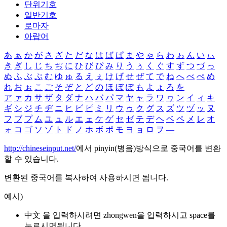
단위기호
일반기호
로마자
아랍어
あ
ぁ
か
が
さ
ざ
た
だ
な
は
ば
ぱ
ま
や
ゃ
ら
わ
ゎ
ん
い
ぃ
き
ぎ
し
じ
ち
ぢ
に
ひ
び
ぴ
み
り
う
ぅ
く
ぐ
す
ず
つ
づ
っ
ぬ
ふ
ぶ
ぷ
む
ゆ
ゅ
る
え
ぇ
け
げ
せ
ぜ
て
で
ね
へ
べ
ぺ
め
れ
お
ぉ
こ
ご
そ
ぞ
と
ど
の
ほ
ぼ
ぽ
も
よ
ょ
ろ
を
ア
ァ
カ
サ
ザ
タ
ダ
ナ
ハ
バ
パ
マ
ヤ
ャ
ラ
ワ
ヮ
ン
イ
ィ
キ
ギ
シ
ジ
チ
ヂ
ニ
ヒ
ビ
ピ
ミ
リ
ウ
ゥ
ク
グ
ス
ズ
ツ
ヅ
ッ
ヌ
フ
ブ
プ
ム
ユ
ュ
ル
エ
ェ
ケ
ゲ
セ
ゼ
テ
デ
ヘ
ベ
ペ
メ
レ
オ
ォ
コ
ゴ
ソ
ゾ
ト
ド
ノ
ホ
ボ
ポ
モ
ヨ
ョ
ロ
ヲ
―
http://chineseinput.net/
에서 pinyin(병음)방식으로 중국어를 변환
할 수 있습니다.
변환된 중국어를 복사하여 사용하시면 됩니다.
예시)
中文 을 입력하시려면
zhongwen
을 입력하시고 space를
누르시면됩니다.