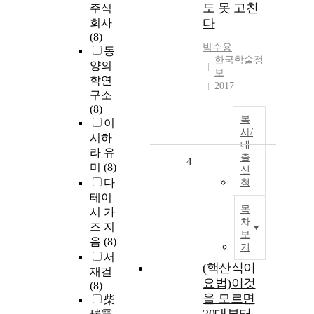
도 못 고친
주식
다
회사
(8)
박수용
동
한국학술정
양의
보
학연
2017
구소
(8)
복
이
사/
시하
대
라 유
출
4
미
(8)
신
다
청
테이
목
시 가
차
즈 지
보
음
(8)
기
서
(핵산식이
재걸
요법)이것
(8)
을 모르면
柴