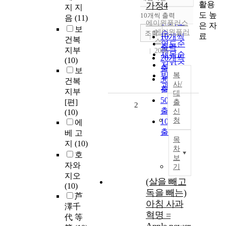
정확도
활용
가정4
지 지
순
도 높
10개씩 출력
음
(11)
내림차순
인기도
에이원플러스
은 자
보
에이원플러
순
조회
료
10개씩
건복
스
연도순
출력
지부
2006
제목순
20개씩
(10)
저자순
출력
보
발행기
복
30개씩
건복
사/
관순
출력
지부
대
50개씩
[편]
출
2
출력
신
(10)
청
100개씩
에
출력
베 고
목
지
(10)
차
호
보
자와
기
지오
(살을 빼고
(10)
독을 빼는)
芦
아침 사과
澤千
혁명 =
代 等