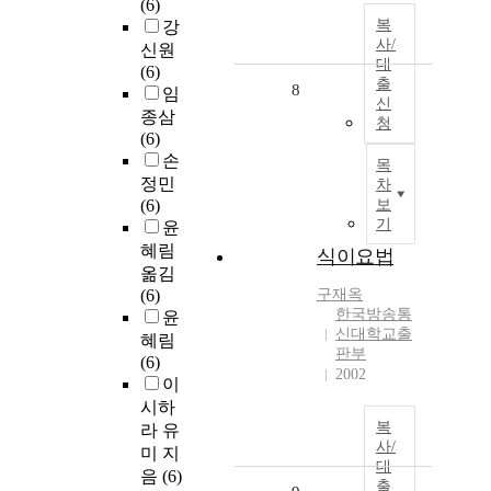
(6)
복
강
사/
신원
대
(6)
출
8
임
신
종삼
청
(6)
손
목
정민
차
(6)
보
기
윤
혜림
식이요법
옮김
(6)
구재옥
한국방송통
윤
신대학교출
혜림
판부
(6)
2002
이
시하
복
라 유
사/
미 지
대
음
(6)
출