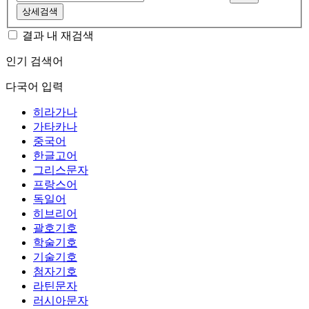
상세검색
결과 내 재검색
인기 검색어
다국어 입력
히라가나
가타카나
중국어
한글고어
그리스문자
프랑스어
독일어
히브리어
괄호기호
학술기호
기술기호
첨자기호
라틴문자
러시아문자