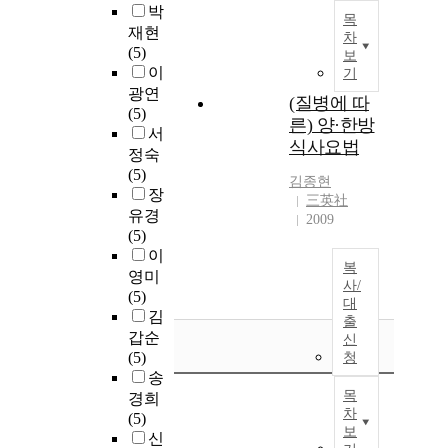
박
목
재현
차
(5)
보
이
기
광연
(질병에 따
(5)
른) 양·한방
서
식사요법
정숙
(5)
김종현
장
三英社
유경
2009
(5)
이
복
영미
사/
(5)
대
김
출
갑순
신
(5)
청
송
목
경희
차
(5)
보
신