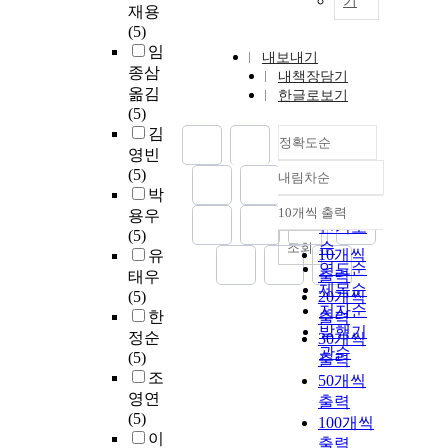
기
재용
(5)
임
내보내기
종삼
내책장담기
옮김
한글로보기
(5)
김
정확도순
영빈
(5)
내림차순
정확도
박
순
10개씩 출력
용우
내림차순
인기도
(5)
순
조회
10개씩
유
연도순
출력
태우
제목순
(5)
20개씩
저자순
한
출력
발행기
정순
30개씩
관순
(5)
출력
조
50개씩
영연
출력
(5)
100개씩
이
출력