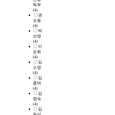
독부
(4)
권
오용
(4)
박
선영
(4)
이
순희
(4)
김
소영
(4)
김
종덕
(4)
김
명숙
(4)
김
동석