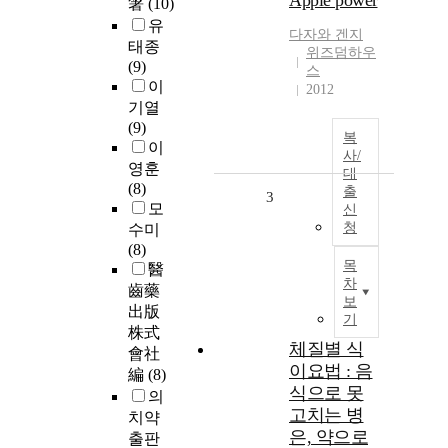
Apple power
箸
(10)
유
다자와 겐지
태종
위즈덤하우
(9)
스
이
2012
기열
(9)
복
이
사/
영훈
대
(8)
출
3
모
신
청
수미
(8)
목
醫
차
齒藥
보
出版
기
株式
체질별 식
會社
이요법 : 음
編
(8)
식으로 못
의
고치는 병
치약
은, 약으로
출판