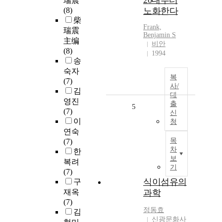
20대부터
瑞震
(8)
노화한다
柴
Frank,
瑞震
Benjamin S
主编
비안
(8)
1994
송
숙자
복
(7)
사/
김
대
영진
출
5
(7)
신
이
청
연숙
목
(7)
차
한
보
복려
기
(7)
식이섬유의
구
재옥
과학
(7)
정동효
김
신광문화사