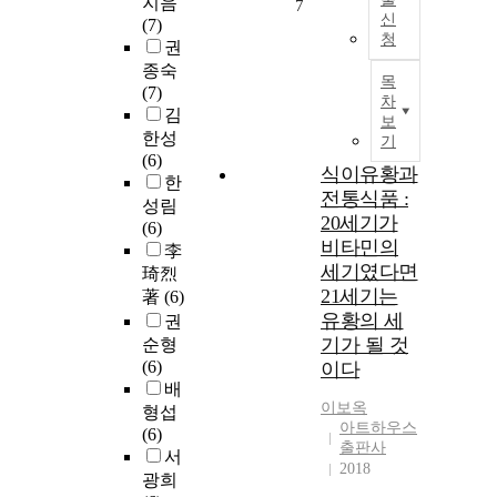
지음
7
신
(7)
청
권
종숙
목
(7)
차
김
보
한성
기
(6)
식이유황과
한
전통식품 :
성림
20세기가
(6)
비타민의
李
세기였다면
琦烈
21세기는
著
(6)
유황의 세
권
기가 될 것
순형
(6)
이다
배
이보옥
형섭
아트하우스
(6)
출판사
서
2018
광희