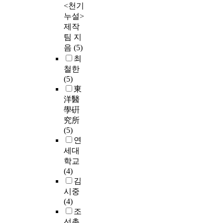
<천기
누설>
제작
팀 지
음
(5)
최
철한
(5)
東
洋醫
學硏
究所
(5)
연
세대
학교
(4)
김
시중
(4)
조
선총