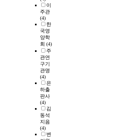
이
주관
(4)
한
국영
양학
회
(4)
주
관연
구기
관명
(4)
은
하출
판사
(4)
김
동석
지음
(4)
변