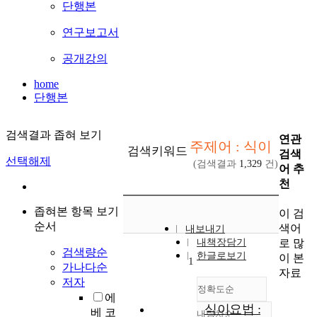
단행본
연구보고서
공개강의
home
단행본
검색결과 좁혀 보기
연관
주제어 : 식이
검색키워드
검색
선택해제
(검색결과
1,329
건)
어 추
천
좁혀본 항목 보기
이 검
순서
색어
내보내기
로 많
내책장담기
검색량순
한글로보기
이 본
1
가나다순
자료
저자
정확도순
에
식이요법 :
베 코
내림차순