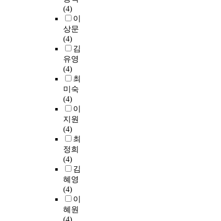
(4)
이
상문
(4)
김
유영
(4)
최
미숙
(4)
이
지원
(4)
최
정희
(4)
김
혜영
(4)
이
혜원
(4)