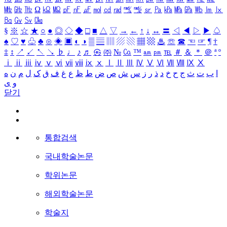
㎒
㎓
㎔
Ω
㏀
㏁
㎊
㎋
㎌
㏖
㏅
㎭
㎮
㎯
㏛
㎩
㎪
㎫
㎬
㏝
㏐
㏓
㏃
㏉
㏜
㏆
§
※
☆
★
○
●
◎
◇
◆
□
■
△
▽
→
←
↑
↓
↔
〓
◁
◀
▷
▶
♤
♠
♡
♥
♧
♣
⊙
◈
▣
◐
◑
▒
▤
▥
▨
▧
▦
▩
♨
☏
☎
☜
☞
¶
†
‡
↕
↗
↙
↖
↘
♭
♩
♪
♬
㉿
㈜
№
㏇
™
㏂
㏘
℡
＃
＆
＊
＠
ª
º
ⅰ
ⅱ
ⅲ
ⅳ
ⅴ
ⅵ
ⅶ
ⅷ
ⅸ
ⅹ
Ⅰ
Ⅱ
Ⅲ
Ⅳ
Ⅴ
Ⅵ
Ⅶ
Ⅷ
Ⅸ
Ⅹ
ا
ب
ت
ث
ج
ح
خ
د
ذ
ر
ز
س
ش
ص
ض
ط
ظ
ع
غ
ف
ق
ک
ل
م
ن
ه
و
ی
닫기
통합검색
국내학술논문
학위논문
해외학술논문
학술지