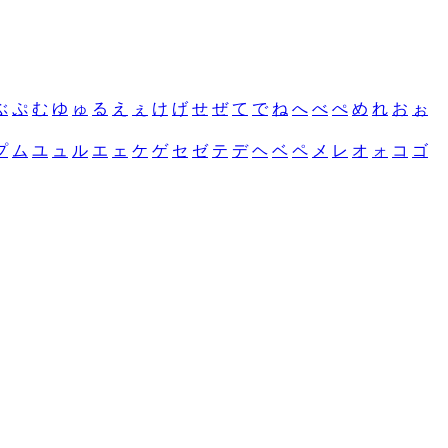
ぶ
ぷ
む
ゆ
ゅ
る
え
ぇ
け
げ
せ
ぜ
て
で
ね
へ
べ
ぺ
め
れ
お
ぉ
プ
ム
ユ
ュ
ル
エ
ェ
ケ
ゲ
セ
ゼ
テ
デ
ヘ
ベ
ペ
メ
レ
オ
ォ
コ
ゴ