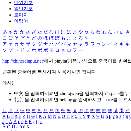
단위기호
일반기호
로마자
아랍어
あ
ぁ
か
が
さ
ざ
た
だ
な
は
ば
ぱ
ま
や
ゃ
ら
わ
ゎ
ん
い
ぃ
き
こ
ご
そ
ぞ
と
ど
の
ほ
ぼ
ぽ
も
よ
ょ
ろ
を
ア
ァ
カ
サ
ザ
タ
ダ
ナ
ハ
バ
パ
マ
ヤ
ャ
ラ
ワ
ヮ
ン
イ
ィ
キ
ギ
ソ
ゾ
ト
ド
ノ
ホ
ボ
ポ
モ
ヨ
ョ
ロ
ヲ
―
http://chineseinput.net/
에서 pinyin(병음)방식으로 중국어를 변환
변환된 중국어를 복사하여 사용하시면 됩니다.
예시)
中文 을 입력하시려면
zhongwen
을 입력하시고 space를
北京 을 입력하시려면
beijing
을 입력하시고 space를 누르
ㅥ
ㅦ
ㅧ
ㅨ
ㅩ
ㅪ
ㅫ
ㅬ
ㅭ
ㅮ
ㅯ
ㅰ
ㅱ
ㅲ
ㅳ
ㅴ
ㅵ
ㅶ
ㅷ
ㅸ
ㅹ
ㅺ
Α
Β
Γ
Δ
Ε
Ζ
Η
Θ
Ι
Κ
Λ
Μ
Ν
Ξ
Ο
Π
Ρ
Σ
Τ
Υ
Φ
Χ
Ψ
Ω
α
β
γ
δ
ε
ζ
η
á
à
Á
À
é
è
É
È
ç
Ç
ê
Ä
Ö
Ü
ä
ö
ü
ß