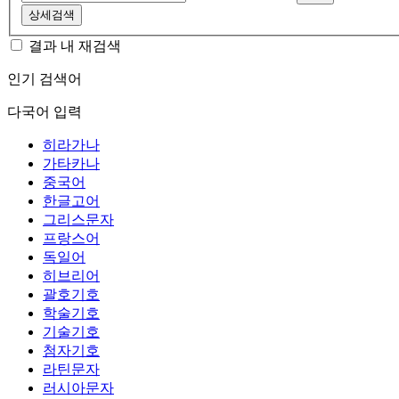
상세검색
결과 내 재검색
인기 검색어
다국어 입력
히라가나
가타카나
중국어
한글고어
그리스문자
프랑스어
독일어
히브리어
괄호기호
학술기호
기술기호
첨자기호
라틴문자
러시아문자