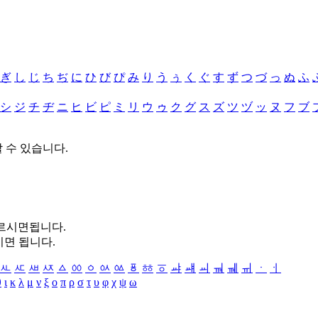
ぎ
し
じ
ち
ぢ
に
ひ
び
ぴ
み
り
う
ぅ
く
ぐ
す
ず
つ
づ
っ
ぬ
ふ
シ
ジ
チ
ヂ
ニ
ヒ
ビ
ピ
ミ
リ
ウ
ゥ
ク
グ
ス
ズ
ツ
ヅ
ッ
ヌ
フ
ブ
할 수 있습니다.
누르시면됩니다.
시면 됩니다.
ㅻ
ㅼ
ㅽ
ㅾ
ㅿ
ㆀ
ㆁ
ㆂ
ㆃ
ㆄ
ㆅ
ㆆ
ㆇ
ㆈ
ㆉ
ㆊ
ㆋ
ㆌ
ㆍ
ㆎ
θ
ι
κ
λ
μ
ν
ξ
ο
π
ρ
σ
τ
υ
φ
χ
ψ
ω