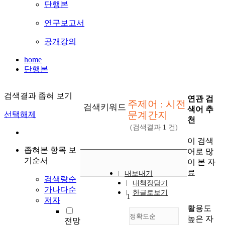
단행본
연구보고서
공개강의
home
단행본
검색결과 좁혀 보기
연관 검
주제어 : 시전
검색키워드
색어 추
문계간지
선택해제
천
(검색결과
1
건)
이 검색
좁혀본 항목 보
어로 많
기순서
이 본 자
료
내보내기
검색량순
내책장담기
가나다순
한글로보기
1
저자
활용도
정확도순
높은 자
전망