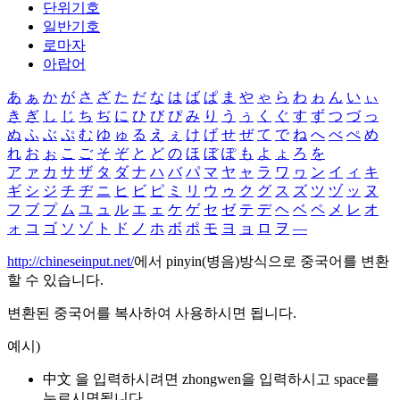
단위기호
일반기호
로마자
아랍어
あ
ぁ
か
が
さ
ざ
た
だ
な
は
ば
ぱ
ま
や
ゃ
ら
わ
ゎ
ん
い
ぃ
き
ぎ
し
じ
ち
ぢ
に
ひ
び
ぴ
み
り
う
ぅ
く
ぐ
す
ず
つ
づ
っ
ぬ
ふ
ぶ
ぷ
む
ゆ
ゅ
る
え
ぇ
け
げ
せ
ぜ
て
で
ね
へ
べ
ぺ
め
れ
お
ぉ
こ
ご
そ
ぞ
と
ど
の
ほ
ぼ
ぽ
も
よ
ょ
ろ
を
ア
ァ
カ
サ
ザ
タ
ダ
ナ
ハ
バ
パ
マ
ヤ
ャ
ラ
ワ
ヮ
ン
イ
ィ
キ
ギ
シ
ジ
チ
ヂ
ニ
ヒ
ビ
ピ
ミ
リ
ウ
ゥ
ク
グ
ス
ズ
ツ
ヅ
ッ
ヌ
フ
ブ
プ
ム
ユ
ュ
ル
エ
ェ
ケ
ゲ
セ
ゼ
テ
デ
ヘ
ベ
ペ
メ
レ
オ
ォ
コ
ゴ
ソ
ゾ
ト
ド
ノ
ホ
ボ
ポ
モ
ヨ
ョ
ロ
ヲ
―
http://chineseinput.net/
에서 pinyin(병음)방식으로 중국어를 변환
할 수 있습니다.
변환된 중국어를 복사하여 사용하시면 됩니다.
예시)
中文 을 입력하시려면
zhongwen
을 입력하시고 space를
누르시면됩니다.