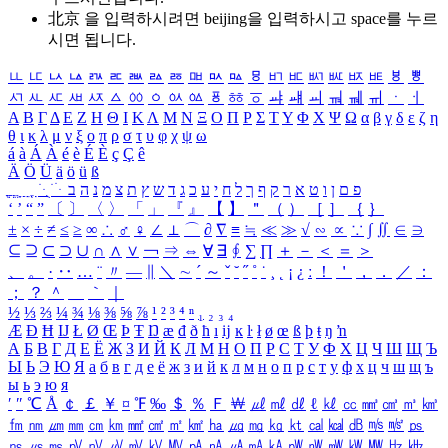
北京 을 입력하시려면
beijing
을 입력하시고 space를 누르
시면 됩니다.
ㅥ
ㅦ
ㅧ
ㅨ
ㅩ
ㅪ
ㅫ
ㅬ
ㅭ
ㅮ
ㅯ
ㅰ
ㅱ
ㅲ
ㅳ
ㅴ
ㅵ
ㅶ
ㅷ
ㅸ
ㅹ
ㅺ
ㅻ
ㅼ
ㅽ
ㅾ
ㅿ
ㆀ
ㆁ
ㆂ
ㆃ
ㆄ
ㆅ
ㆆ
ㆇ
ㆈ
ㆉ
ㆊ
ㆋ
ㆌ
ㆍ
ㆎ
Α
Β
Γ
Δ
Ε
Ζ
Η
Θ
Ι
Κ
Λ
Μ
Ν
Ξ
Ο
Π
Ρ
Σ
Τ
Υ
Φ
Χ
Ψ
Ω
α
β
γ
δ
ε
ζ
η
θ
ι
κ
λ
μ
ν
ξ
ο
π
ρ
σ
τ
υ
φ
χ
ψ
ω
á
à
Á
À
é
è
É
È
ç
Ç
ê
Ä
Ö
Ü
ä
ö
ü
ß
ְ
ֳ
ֲ
ֱ
ָ
ַ
ֵ
ֶ
ִ
ֹ
ּ
ֻ
ׂ
ׁ
ּ
ב
ה
נ
מ
צ
ת
ץ
ש
ד
ג
כ
ע
י
ח
ל
ך
ף
ק
ר
א
ט
ו
ן
ם
פ
‘
’
“
”
〔
〕
〈
〉
「
」
『
』
【
】
＂
（
）
［
］
｛
｝
±
×
÷
≠
≤
≥
∞
∴
♂
♀
∠
⊥
⌒
∂
∇
≡
≒
≪
≫
√
∽
∝
∵
∫
∬
∈
∋
⊆
⊇
⊂
⊃
∪
∩
∧
∨
￢
⇒
⇔
∀
∃
∮
∑
∏
＋
－
＜
＝
＞
、
。
·
‥
…
¨
〃
―
∥
＼
∼
´
～
ˇ
˘
˝
˚
˙
¸
˛
¡
¿
ː
！
＇
，
．
／
：
；
？
＾
＿
｀
｜
½
⅓
⅔
¼
¾
⅛
⅜
⅝
⅞
¹
²
³
⁴
ⁿ
₁
₂
₃
₄
Æ
Ð
Ħ
Ĳ
Ł
Ø
Œ
Þ
Ŧ
Ŋ
æ
đ
ð
ħ
ı
ĳ
ĸ
ŀ
ł
ø
œ
ß
þ
ŧ
ŋ
ŉ
А
Б
В
Г
Д
Е
Ё
Ж
З
И
Й
К
Л
М
Н
О
П
Р
С
Т
У
Ф
Х
Ц
Ч
Ш
Щ
Ъ
Ы
Ь
Э
Ю
Я
а
б
в
г
д
е
ё
ж
з
и
й
к
л
м
н
о
п
р
с
т
у
ф
х
ц
ч
ш
щ
ъ
ы
ь
э
ю
я
′
″
℃
Å
￠
￡
￥
¤
℉
‰
＄
％
Ｆ
￦
㎕
㎖
㎗
ℓ
㎘
㏄
㎣
㎤
㎥
㎦
㎙
㎚
㎛
㎜
㎝
㎞
㎟
㎠
㎡
㎢
㏊
㎍
㎎
㎏
㏏
㎈
㎉
㏈
㎧
㎨
㎰
㎱
㎲
㎳
㎴
㎵
㎶
㎷
㎸
㎹
㎀
㎁
㎂
㎃
㎄
㎺
㎻
㎽
㎾
㎿
㎐
㎑