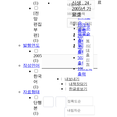
료
신생 . 24 ,
(1)
내림차순
정확도
2005년 가
순
[전
10개씩 출력
을호
내림차순
인기도
망
순
조회
전망
전망
편집
10개씩
연도순
2005
부
출력
제목순
편]
20개씩
저자순
(1)
출력
복
발행기
발행연도
사/
30개씩
관순
대
출력
출
2005
50개씩
신
(1)
출력
청
작성언어
100개씩
출력
한국
내보내기
어
내책장담기
(1)
한글로보기
자료형태
정확도순
단행
본
내림차순
정확도
(1)