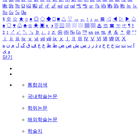
㎒
㎓
㎔
Ω
㏀
㏁
㎊
㎋
㎌
㏖
㏅
㎭
㎮
㎯
㏛
㎩
㎪
㎫
㎬
㏝
㏐
㏓
㏃
㏉
㏜
㏆
§
※
☆
★
○
●
◎
◇
◆
□
■
△
▽
→
←
↑
↓
↔
〓
◁
◀
▷
▶
♤
♠
♡
♥
♧
♣
⊙
◈
▣
◐
◑
▒
▤
▥
▨
▧
▦
▩
♨
☏
☎
☜
☞
¶
†
‡
↕
↗
↙
↖
↘
♭
♩
♪
♬
㉿
㈜
№
㏇
™
㏂
㏘
℡
＃
＆
＊
＠
ª
º
ⅰ
ⅱ
ⅲ
ⅳ
ⅴ
ⅵ
ⅶ
ⅷ
ⅸ
ⅹ
Ⅰ
Ⅱ
Ⅲ
Ⅳ
Ⅴ
Ⅵ
Ⅶ
Ⅷ
Ⅸ
Ⅹ
ا
ب
ت
ث
ج
ح
خ
د
ذ
ر
ز
س
ش
ص
ض
ط
ظ
ع
غ
ف
ق
ک
ل
م
ن
ه
و
ی
닫기
통합검색
국내학술논문
학위논문
해외학술논문
학술지