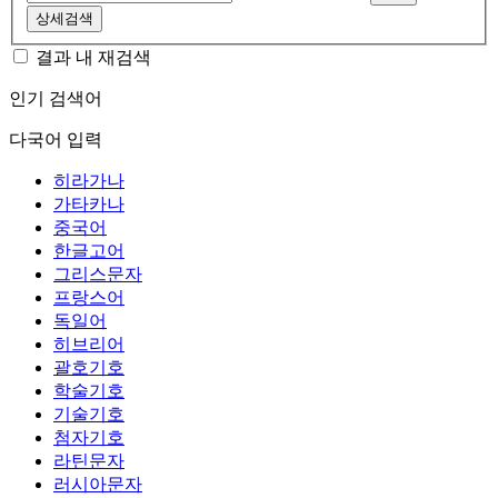
상세검색
결과 내 재검색
인기 검색어
다국어 입력
히라가나
가타카나
중국어
한글고어
그리스문자
프랑스어
독일어
히브리어
괄호기호
학술기호
기술기호
첨자기호
라틴문자
러시아문자