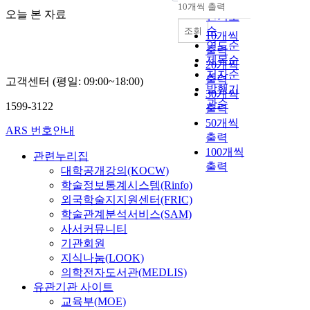
순
10개씩 출력
내림차순
오늘 본 자료
인기도
순
조회
10개씩
연도순
출력
제목순
20개씩
저자순
출력
고객센터 (평일: 09:00~18:00)
발행기
30개씩
관순
1599-3122
출력
50개씩
ARS 번호안내
출력
100개씩
관련누리집
출력
대학공개강의(KOCW)
학술정보통계시스템(Rinfo)
외국학술지지원센터(FRIC)
학술관계분석서비스(SAM)
사서커뮤니티
기관회원
지식나눔(LOOK)
의학전자도서관(MEDLIS)
유관기관 사이트
교육부(MOE)