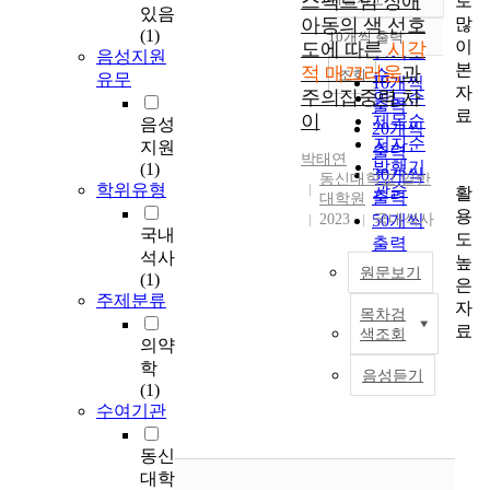
스펙트럼 장애
로
정확도
있음
많
아동의 색 선호
순
(1)
10개씩 출력
내림차순
이
도에 따른
시각
인기도
음성지원
본
적 매끄러움
과
순
조회
유무
10개씩
자
주의집중력 차
연도순
출력
료
이
제목순
음성
20개씩
저자순
지원
출력
박태연
발행기
(1)
30개씩
동신대학교 일반
학위유형
관순
활
출력
대학원
용
2023
50개씩
국내석사
국내
도
출력
석사
높
100개씩
원문보기
(1)
은
출력
주제분류
자
목차검
본
료
색조회
연
의약
구
학
음성듣기
는
(1)
발
수여기관
달
연
동신
령
대학