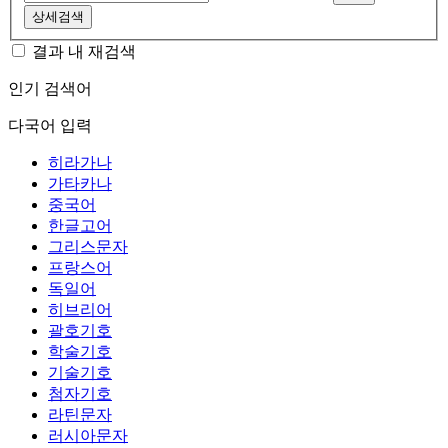
상세검색
결과 내 재검색
인기 검색어
다국어 입력
히라가나
가타카나
중국어
한글고어
그리스문자
프랑스어
독일어
히브리어
괄호기호
학술기호
기술기호
첨자기호
라틴문자
러시아문자