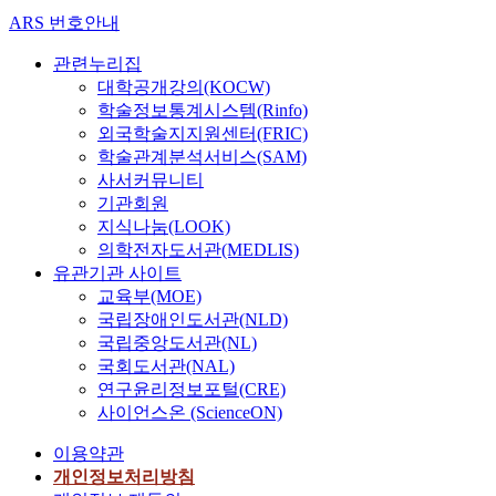
일
ARS 번호안내
반
관련누리집
아
동
대학공개강의(KOCW)
에
학술정보통계시스템(Rinfo)
게
외국학술지지원센터(FRIC)
시
학술관계분석서비스(SAM)
각
사서커뮤니티
장
기관회원
면
지식나눔(LOOK)
디
의학전자도서관(MEDLIS)
스
유관기관 사이트
플
교육부(MOE)
레
국립장애인도서관(NLD)
이
국립중앙도서관(NL)
(
국회도서관(NAL)
V
연구윤리정보포털(CRE)
i
사이언스온 (ScienceON)
s
u
이용약관
a
개인정보처리방침
l