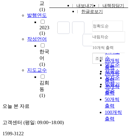
이
교
내보내기
내책장담기
3
(1)
한글로보기
세
발행연도
부
정확도순
터
2023
6
(1)
내림차순
세
작성언어
정확도
에
순
10개씩 출력
내림차순
해
한국
인기도
당
어
순
조회
10개씩
하
(1)
연도순
출력
는
지도교수
제목순
20개씩
자
저자순
출력
폐
김희
발행기
30개씩
스
동
관순
출력
펙
(1)
50개씩
트
출력
오늘 본 자료
럼
100개씩
장
출력
애
고객센터 (평일: 09:00~18:00)
아
동
1599-3122
과