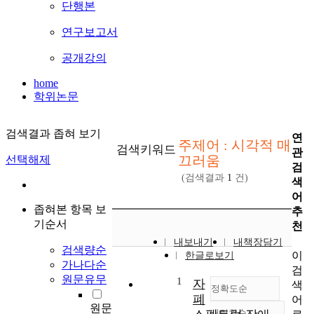
단행본
연구보고서
공개강의
home
학위논문
검색결과 좁혀 보기
연
주제어 : 시각적 매
검색키워드
관
끄러움
선택해제
검
(검색결과
1
건)
색
어
좁혀본 항목 보
추
기순서
천
내보내기
내책장담기
검색량순
이
한글로보기
가나다순
검
원문유무
1
자
색
정확도순
폐
어
원문
내림차순