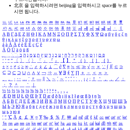
北京 을 입력하시려면
beijing
을 입력하시고 space를 누르
시면 됩니다.
ㅥ
ㅦ
ㅧ
ㅨ
ㅩ
ㅪ
ㅫ
ㅬ
ㅭ
ㅮ
ㅯ
ㅰ
ㅱ
ㅲ
ㅳ
ㅴ
ㅵ
ㅶ
ㅷ
ㅸ
ㅹ
ㅺ
ㅻ
ㅼ
ㅽ
ㅾ
ㅿ
ㆀ
ㆁ
ㆂ
ㆃ
ㆄ
ㆅ
ㆆ
ㆇ
ㆈ
ㆉ
ㆊ
ㆋ
ㆌ
ㆍ
ㆎ
Α
Β
Γ
Δ
Ε
Ζ
Η
Θ
Ι
Κ
Λ
Μ
Ν
Ξ
Ο
Π
Ρ
Σ
Τ
Υ
Φ
Χ
Ψ
Ω
α
β
γ
δ
ε
ζ
η
θ
ι
κ
λ
μ
ν
ξ
ο
π
ρ
σ
τ
υ
φ
χ
ψ
ω
á
à
Á
À
é
è
É
È
ç
Ç
ê
Ä
Ö
Ü
ä
ö
ü
ß
ְ
ֳ
ֲ
ֱ
ָ
ַ
ֵ
ֶ
ִ
ֹ
ּ
ֻ
ׂ
ׁ
ּ
ב
ה
נ
מ
צ
ת
ץ
ש
ד
ג
כ
ע
י
ח
ל
ך
ף
ק
ר
א
ט
ו
ן
ם
פ
‘
’
“
”
〔
〕
〈
〉
「
」
『
』
【
】
＂
（
）
［
］
｛
｝
±
×
÷
≠
≤
≥
∞
∴
♂
♀
∠
⊥
⌒
∂
∇
≡
≒
≪
≫
√
∽
∝
∵
∫
∬
∈
∋
⊆
⊇
⊂
⊃
∪
∩
∧
∨
￢
⇒
⇔
∀
∃
∮
∑
∏
＋
－
＜
＝
＞
、
。
·
‥
…
¨
〃
―
∥
＼
∼
´
～
ˇ
˘
˝
˚
˙
¸
˛
¡
¿
ː
！
＇
，
．
／
：
；
？
＾
＿
｀
｜
½
⅓
⅔
¼
¾
⅛
⅜
⅝
⅞
¹
²
³
⁴
ⁿ
₁
₂
₃
₄
Æ
Ð
Ħ
Ĳ
Ł
Ø
Œ
Þ
Ŧ
Ŋ
æ
đ
ð
ħ
ı
ĳ
ĸ
ŀ
ł
ø
œ
ß
þ
ŧ
ŋ
ŉ
А
Б
В
Г
Д
Е
Ё
Ж
З
И
Й
К
Л
М
Н
О
П
Р
С
Т
У
Ф
Х
Ц
Ч
Ш
Щ
Ъ
Ы
Ь
Э
Ю
Я
а
б
в
г
д
е
ё
ж
з
и
й
к
л
м
н
о
п
р
с
т
у
ф
х
ц
ч
ш
щ
ъ
ы
ь
э
ю
я
′
″
℃
Å
￠
￡
￥
¤
℉
‰
＄
％
Ｆ
￦
㎕
㎖
㎗
ℓ
㎘
㏄
㎣
㎤
㎥
㎦
㎙
㎚
㎛
㎜
㎝
㎞
㎟
㎠
㎡
㎢
㏊
㎍
㎎
㎏
㏏
㎈
㎉
㏈
㎧
㎨
㎰
㎱
㎲
㎳
㎴
㎵
㎶
㎷
㎸
㎹
㎀
㎁
㎂
㎃
㎄
㎺
㎻
㎽
㎾
㎿
㎐
㎑