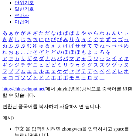
단위기호
일반기호
로마자
아랍어
あ
ぁ
か
が
さ
ざ
た
だ
な
は
ば
ぱ
ま
や
ゃ
ら
わ
ゎ
ん
い
ぃ
き
ぎ
し
じ
ち
ぢ
に
ひ
び
ぴ
み
り
う
ぅ
く
ぐ
す
ず
つ
づ
っ
ぬ
ふ
ぶ
ぷ
む
ゆ
ゅ
る
え
ぇ
け
げ
せ
ぜ
て
で
ね
へ
べ
ぺ
め
れ
お
ぉ
こ
ご
そ
ぞ
と
ど
の
ほ
ぼ
ぽ
も
よ
ょ
ろ
を
ア
ァ
カ
サ
ザ
タ
ダ
ナ
ハ
バ
パ
マ
ヤ
ャ
ラ
ワ
ヮ
ン
イ
ィ
キ
ギ
シ
ジ
チ
ヂ
ニ
ヒ
ビ
ピ
ミ
リ
ウ
ゥ
ク
グ
ス
ズ
ツ
ヅ
ッ
ヌ
フ
ブ
プ
ム
ユ
ュ
ル
エ
ェ
ケ
ゲ
セ
ゼ
テ
デ
ヘ
ベ
ペ
メ
レ
オ
ォ
コ
ゴ
ソ
ゾ
ト
ド
ノ
ホ
ボ
ポ
モ
ヨ
ョ
ロ
ヲ
―
http://chineseinput.net/
에서 pinyin(병음)방식으로 중국어를 변환
할 수 있습니다.
변환된 중국어를 복사하여 사용하시면 됩니다.
예시)
中文 을 입력하시려면
zhongwen
을 입력하시고 space를
누르시면됩니다.