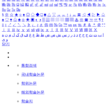
㎒
㎓
㎔
Ω
㏀
㏁
㎊
㎋
㎌
㏖
㏅
㎭
㎮
㎯
㏛
㎩
㎪
㎫
㎬
㏝
㏐
㏓
㏃
㏉
㏜
㏆
§
※
☆
★
○
●
◎
◇
◆
□
■
△
▽
→
←
↑
↓
↔
〓
◁
◀
▷
▶
♤
♠
♡
♥
♧
♣
⊙
◈
▣
◐
◑
▒
▤
▥
▨
▧
▦
▩
♨
☏
☎
☜
☞
¶
†
‡
↕
↗
↙
↖
↘
♭
♩
♪
♬
㉿
㈜
№
㏇
™
㏂
㏘
℡
＃
＆
＊
＠
ª
º
ⅰ
ⅱ
ⅲ
ⅳ
ⅴ
ⅵ
ⅶ
ⅷ
ⅸ
ⅹ
Ⅰ
Ⅱ
Ⅲ
Ⅳ
Ⅴ
Ⅵ
Ⅶ
Ⅷ
Ⅸ
Ⅹ
ا
ب
ت
ث
ج
ح
خ
د
ذ
ر
ز
س
ش
ص
ض
ط
ظ
ع
غ
ف
ق
ک
ل
م
ن
ه
و
ی
닫기
통합검색
국내학술논문
학위논문
해외학술논문
학술지