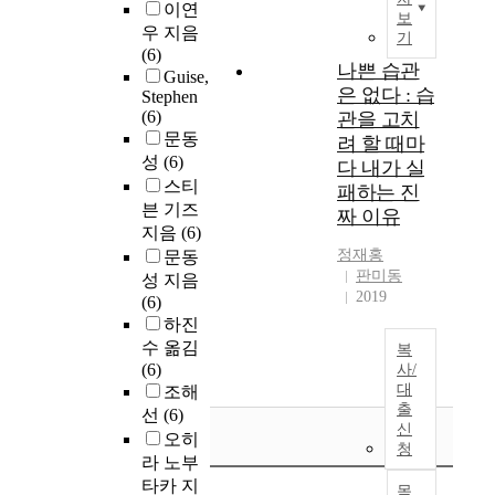
이연
보
우 지음
기
(6)
나쁜 습관
Guise,
은 없다 : 습
Stephen
(6)
관을 고치
문동
려 할 때마
성
(6)
다 내가 실
스티
패하는 진
븐 기즈
짜 이유
지음
(6)
정재홍
문동
판미동
성 지음
2019
(6)
하진
수 옮김
복
(6)
사/
대
조해
출
선
(6)
신
오히
청
라 노부
타카 지
목