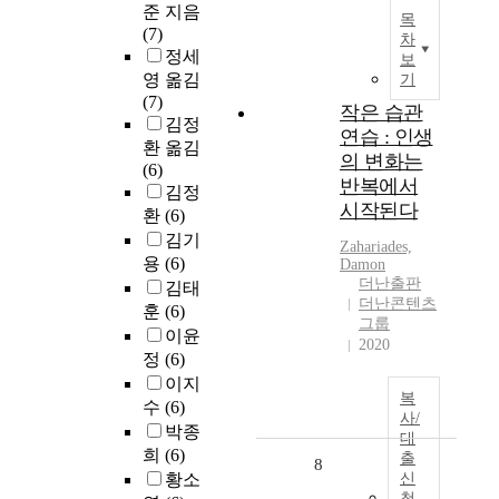
준 지음
목
(7)
차
정세
보
영 옮김
기
(7)
작은 습관
김정
연습 : 인생
환 옮김
의 변화는
(6)
반복에서
김정
시작된다
환
(6)
김기
Zahariades,
용
(6)
Damon
더난출판
김태
더난콘텐츠
훈
(6)
그룹
이윤
2020
정
(6)
이지
복
수
(6)
사/
박종
대
희
(6)
출
8
황소
신
청