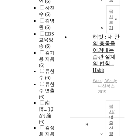
연
(6)
하진
목
수
(6)
차
김병
보
완
(6)
기
EBS
해빗 : 내 안
교육방
의 충동을
송
(6)
이겨내는
김기
습관 설계
용 지음
의 법칙 =
(6)
Habit
류한
수
(6)
Wood, Wendy
류한
다산북스
수 연출
2019
(6)
南
복
博...[ほ
사/
か] 編
대
(6)
출
9
김성
신
회 지음
청