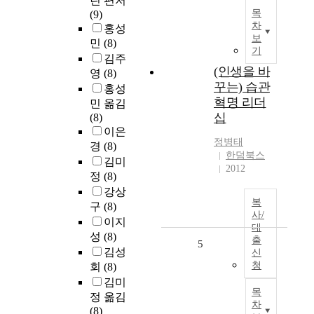
린 편저
목
(9)
차
홍성
보
민
(8)
기
김주
(인생을 바
영
(8)
꾸는) 습관
홍성
혁명 리더
민 옮김
십
(8)
이은
정병태
경
(8)
한덤북스
김미
2012
정
(8)
강상
복
구
(8)
사/
이지
대
성
(8)
출
5
김성
신
청
회
(8)
김미
목
정 옮김
차
(8)