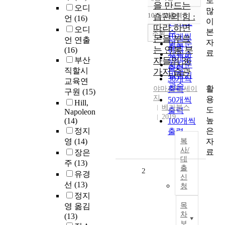
로
정확도
을 만드는
오디
많
순
10개씩 출력
습관의 힘 :
언
(16)
내림차순
이
인기도
따라 하면
오디
본
순
조회
10개씩
돈을 부르
언 연출
자
연도순
출력
는 연봉 부
(16)
료
제목순
20개씩
부산
자들의 36
저자순
출력
직할시
가지 습관
발행기
30개씩
교육연
관순
활
야마시타 세이
출력
구원
(15)
지
용
50개씩
Hill,
베가북스
도
출력
Napoleon
2019
높
(14)
100개씩
은
정지
출력
자
영
(14)
복
사/
료
장은
대
주
(13)
출
2
유경
신
선
(13)
청
정지
목
영 옮김
차
(13)
보