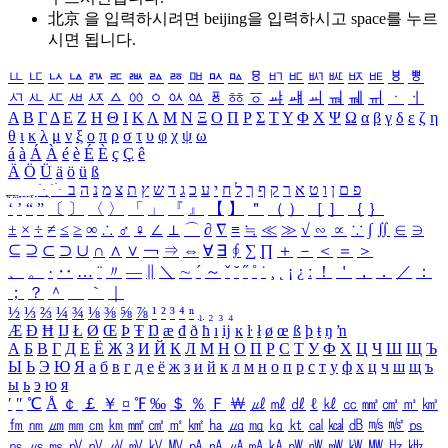
北京 을 입력하시려면
beijing
을 입력하시고 space를 누르
시면 됩니다.
ㅥ
ㅦ
ㅧ
ㅨ
ㅩ
ㅪ
ㅫ
ㅬ
ㅭ
ㅮ
ㅯ
ㅰ
ㅱ
ㅲ
ㅳ
ㅴ
ㅵ
ㅶ
ㅷ
ㅸ
ㅹ
ㅺ
ㅻ
ㅼ
ㅽ
ㅾ
ㅿ
ㆀ
ㆁ
ㆂ
ㆃ
ㆄ
ㆅ
ㆆ
ㆇ
ㆈ
ㆉ
ㆊ
ㆋ
ㆌ
ㆍ
ㆎ
Α
Β
Γ
Δ
Ε
Ζ
Η
Θ
Ι
Κ
Λ
Μ
Ν
Ξ
Ο
Π
Ρ
Σ
Τ
Υ
Φ
Χ
Ψ
Ω
α
β
γ
δ
ε
ζ
η
θ
ι
κ
λ
μ
ν
ξ
ο
π
ρ
σ
τ
υ
φ
χ
ψ
ω
á
à
Á
À
é
è
É
È
ç
Ç
ê
Ä
Ö
Ü
ä
ö
ü
ß
ְ
ֳ
ֲ
ֱ
ָ
ַ
ֵ
ֶ
ִ
ֹ
ּ
ֻ
ׂ
ׁ
ּ
ב
ה
נ
מ
צ
ת
ץ
ש
ד
ג
כ
ע
י
ח
ל
ך
ף
ק
ר
א
ט
ו
ן
ם
פ
‘
’
“
”
〔
〕
〈
〉
「
」
『
』
【
】
＂
（
）
［
］
｛
｝
±
×
÷
≠
≤
≥
∞
∴
♂
♀
∠
⊥
⌒
∂
∇
≡
≒
≪
≫
√
∽
∝
∵
∫
∬
∈
∋
⊆
⊇
⊂
⊃
∪
∩
∧
∨
￢
⇒
⇔
∀
∃
∮
∑
∏
＋
－
＜
＝
＞
、
。
·
‥
…
¨
〃
―
∥
＼
∼
´
～
ˇ
˘
˝
˚
˙
¸
˛
¡
¿
ː
！
＇
，
．
／
：
；
？
＾
＿
｀
｜
½
⅓
⅔
¼
¾
⅛
⅜
⅝
⅞
¹
²
³
⁴
ⁿ
₁
₂
₃
₄
Æ
Ð
Ħ
Ĳ
Ł
Ø
Œ
Þ
Ŧ
Ŋ
æ
đ
ð
ħ
ı
ĳ
ĸ
ŀ
ł
ø
œ
ß
þ
ŧ
ŋ
ŉ
А
Б
В
Г
Д
Е
Ё
Ж
З
И
Й
К
Л
М
Н
О
П
Р
С
Т
У
Ф
Х
Ц
Ч
Ш
Щ
Ъ
Ы
Ь
Э
Ю
Я
а
б
в
г
д
е
ё
ж
з
и
й
к
л
м
н
о
п
р
с
т
у
ф
х
ц
ч
ш
щ
ъ
ы
ь
э
ю
я
′
″
℃
Å
￠
￡
￥
¤
℉
‰
＄
％
Ｆ
￦
㎕
㎖
㎗
ℓ
㎘
㏄
㎣
㎤
㎥
㎦
㎙
㎚
㎛
㎜
㎝
㎞
㎟
㎠
㎡
㎢
㏊
㎍
㎎
㎏
㏏
㎈
㎉
㏈
㎧
㎨
㎰
㎱
㎲
㎳
㎴
㎵
㎶
㎷
㎸
㎹
㎀
㎁
㎂
㎃
㎄
㎺
㎻
㎽
㎾
㎿
㎐
㎑