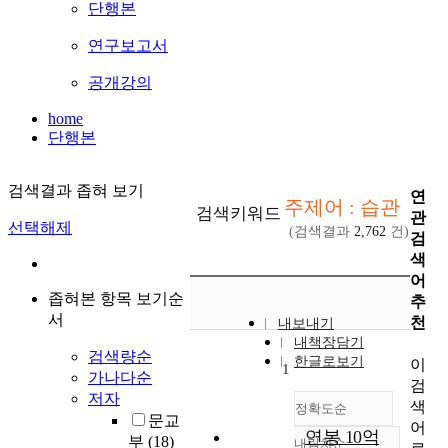
단행본
연구보고서
공개강의
home
단행본
검색결과 좁혀 보기
연
주제어 : 습관
검색키워드
관
선택해제
(검색결과
2,762
건)
검
색
어
좁혀본 항목 보기순
추
서
천
내보내기
내책장담기
검색량순
한글로보기
이
1
가나다순
검
저자
색
정확도순
문교
어
연봉 10억
부
(18)
내림차순