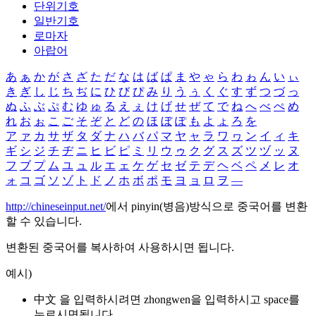
단위기호
일반기호
로마자
아랍어
あ
ぁ
か
が
さ
ざ
た
だ
な
は
ば
ぱ
ま
や
ゃ
ら
わ
ゎ
ん
い
ぃ
き
ぎ
し
じ
ち
ぢ
に
ひ
び
ぴ
み
り
う
ぅ
く
ぐ
す
ず
つ
づ
っ
ぬ
ふ
ぶ
ぷ
む
ゆ
ゅ
る
え
ぇ
け
げ
せ
ぜ
て
で
ね
へ
べ
ぺ
め
れ
お
ぉ
こ
ご
そ
ぞ
と
ど
の
ほ
ぼ
ぽ
も
よ
ょ
ろ
を
ア
ァ
カ
サ
ザ
タ
ダ
ナ
ハ
バ
パ
マ
ヤ
ャ
ラ
ワ
ヮ
ン
イ
ィ
キ
ギ
シ
ジ
チ
ヂ
ニ
ヒ
ビ
ピ
ミ
リ
ウ
ゥ
ク
グ
ス
ズ
ツ
ヅ
ッ
ヌ
フ
ブ
プ
ム
ユ
ュ
ル
エ
ェ
ケ
ゲ
セ
ゼ
テ
デ
ヘ
ベ
ペ
メ
レ
オ
ォ
コ
ゴ
ソ
ゾ
ト
ド
ノ
ホ
ボ
ポ
モ
ヨ
ョ
ロ
ヲ
―
http://chineseinput.net/
에서 pinyin(병음)방식으로 중국어를 변환
할 수 있습니다.
변환된 중국어를 복사하여 사용하시면 됩니다.
예시)
中文 을 입력하시려면
zhongwen
을 입력하시고 space를
누르시면됩니다.