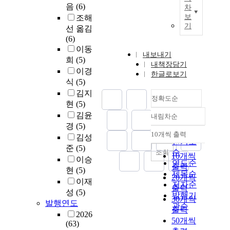
음
(6)
차
보
조해
기
선 옮김
(6)
이동
내보내기
희
(5)
내책장담기
이경
한글로보기
식
(5)
김지
정확도순
현
(5)
김윤
내림차순
정확도
경
(5)
순
10개씩 출력
김성
내림차순
인기도
준
(5)
순
조회
10개씩
이승
연도순
출력
현
(5)
제목순
20개씩
이재
저자순
출력
성
(5)
발행기
30개씩
발행연도
관순
출력
2026
50개씩
(63)