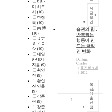
미나
미 히로
목
시
(10)
차
한창
보
기
욱
(10)
南 博
습관의 힘 :
(10)
반복되는
ミナ
행동이 만
ミ ヒロ
드는 극적
シ
(10)
인 변화
데일
카네기
Duhigg,
Charles
지음
(9)
웅진씽크빅
황인
2012
진
(9)
황인
복
진 연출
사/
(9)
대
강준
출
4
린
(9)
신
강준
청