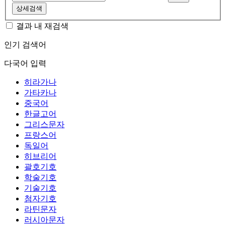
상세검색
결과 내 재검색
인기 검색어
다국어 입력
히라가나
가타카나
중국어
한글고어
그리스문자
프랑스어
독일어
히브리어
괄호기호
학술기호
기술기호
첨자기호
라틴문자
러시아문자