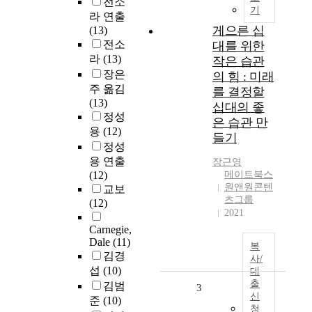
전소
기
라 연출
게으른 십
(13)
전소
대를 위한
라
(13)
작은 습관
장은
의 힘 : 미래
주 옮김
를 결정할
(13)
십대의 좋
정성
은 습관 만
용
(12)
들기
정성
용 연출
장근영
(12)
메이트북스
원앤원콘텐
교보
츠그룹
(12)
2021
Carnegie,
Dale
(11)
복
김경
사/
섭
(10)
대
출
김범
3
신
준
(10)
청