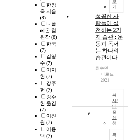
보
한창
기
욱 지음
성공한 사
(8)
람들이 실
나폴
천하는 2가
레온 힐
지 습관 : 운
원작
(8)
동과 독서
한국
(7)
는 하나의
김영
습관이다
수
(7)
최수민
이지
더로드
현
(7)
2021
강주
헌
(7)
복
강주
사/
헌 옮김
대
(7)
출
6
이진
신
원
(7)
청
이용
목
택
(7)