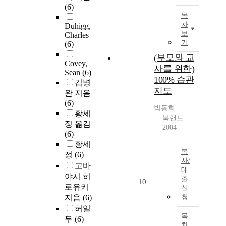
(6)
목
차
Duhigg,
보
Charles
기
(6)
(부모와 교
Covey,
사를 위한)
Sean
(6)
100% 습관
김병
지도
완 지음
(6)
박동희
황세
북랜드
정 옮김
2004
(6)
황세
복
정
(6)
사/
고바
대
야시 히
출
10
로유키
신
지음
(6)
청
허일
목
무
(6)
차