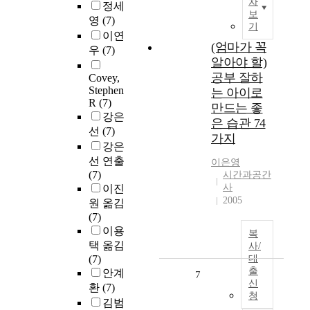
차
정세
보
영
(7)
기
이연
(엄마가 꼭
우
(7)
알아야 할)
공부 잘하
Covey,
Stephen
는 아이로
R
(7)
만드는 좋
강은
은 습관 74
선
(7)
가지
강은
선 연출
이은영
(7)
시간과공간
사
이진
2005
원 옮김
(7)
이용
복
택 옮김
사/
(7)
대
출
안계
7
신
환
(7)
청
김범