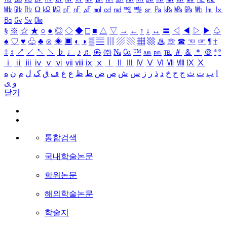
㎒
㎓
㎔
Ω
㏀
㏁
㎊
㎋
㎌
㏖
㏅
㎭
㎮
㎯
㏛
㎩
㎪
㎫
㎬
㏝
㏐
㏓
㏃
㏉
㏜
㏆
§
※
☆
★
○
●
◎
◇
◆
□
■
△
▽
→
←
↑
↓
↔
〓
◁
◀
▷
▶
♤
♠
♡
♥
♧
♣
⊙
◈
▣
◐
◑
▒
▤
▥
▨
▧
▦
▩
♨
☏
☎
☜
☞
¶
†
‡
↕
↗
↙
↖
↘
♭
♩
♪
♬
㉿
㈜
№
㏇
™
㏂
㏘
℡
＃
＆
＊
＠
ª
º
ⅰ
ⅱ
ⅲ
ⅳ
ⅴ
ⅵ
ⅶ
ⅷ
ⅸ
ⅹ
Ⅰ
Ⅱ
Ⅲ
Ⅳ
Ⅴ
Ⅵ
Ⅶ
Ⅷ
Ⅸ
Ⅹ
ا
ب
ت
ث
ج
ح
خ
د
ذ
ر
ز
س
ش
ص
ض
ط
ظ
ع
غ
ف
ق
ک
ل
م
ن
ه
و
ی
닫기
통합검색
국내학술논문
학위논문
해외학술논문
학술지