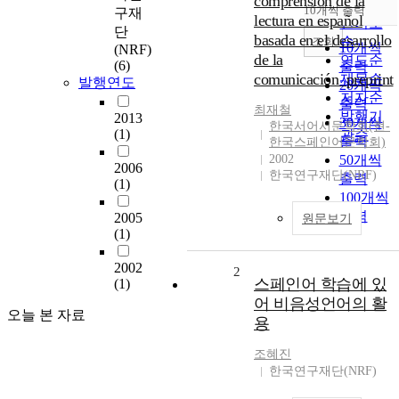
comprensión de la
순
10개씩 출력
구재
내림차순
lectura en español
인기도
단
basada en el desarrollo
순
조회
10개씩
(NRF)
de la
연도순
(6)
출력
comunicación_preprint
제목순
발행연도
20개씩
저자순
출력
최재철
발행기
2013
30개씩
한국서어서문학회(현-
(1)
관순
출력
한국스페인어문학회)
2002
50개씩
2006
한국연구재단(NRF)
출력
(1)
100개씩
출력
2005
원문보기
(1)
2002
2
스페인어 학습에 있
(1)
어 비음성언어의 활
오늘 본 자료
용
조혜진
한국연구재단(NRF)