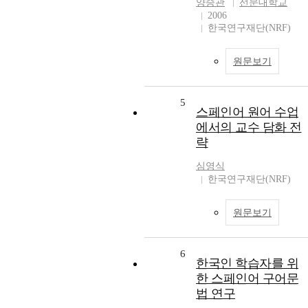
양승관
선문대학교
2006
한국연구재단(NRF)
원문보기
5
스페인어 원어 수업
에서의 교수 담화 전
략
심영식
한국연구재단(NRF)
원문보기
6
한국인 학습자를 위
한 스페인어 구어문
법 연구