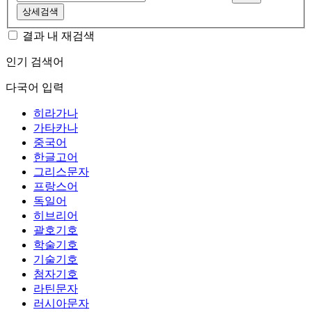
상세검색
결과 내 재검색
인기 검색어
다국어 입력
히라가나
가타카나
중국어
한글고어
그리스문자
프랑스어
독일어
히브리어
괄호기호
학술기호
기술기호
첨자기호
라틴문자
러시아문자