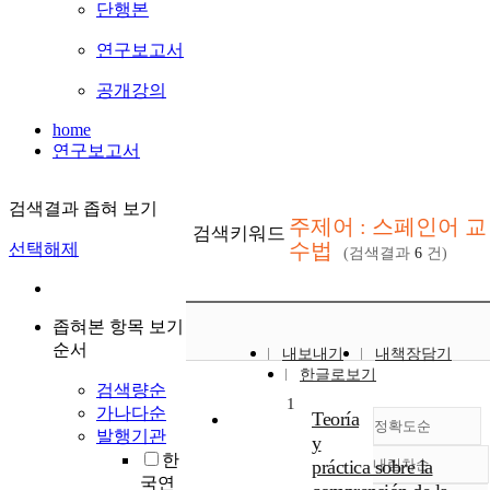
단행본
연구보고서
공개강의
home
연구보고서
검색결과 좁혀 보기
주제어 : 스페인어 교
검색키워드
수법
선택해제
(검색결과
6
건)
좁혀본 항목 보기
순서
내보내기
내책장담기
한글로보기
검색량순
1
가나다순
Teoría
정확도순
발행기관
y
한
práctica sobre la
내림차순
정확도
국연