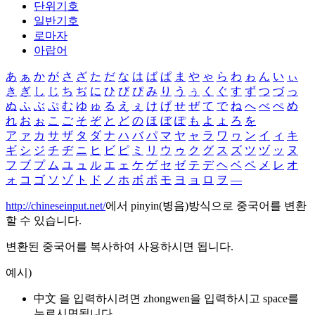
단위기호
일반기호
로마자
아랍어
あ
ぁ
か
が
さ
ざ
た
だ
な
は
ば
ぱ
ま
や
ゃ
ら
わ
ゎ
ん
い
ぃ
き
ぎ
し
じ
ち
ぢ
に
ひ
び
ぴ
み
り
う
ぅ
く
ぐ
す
ず
つ
づ
っ
ぬ
ふ
ぶ
ぷ
む
ゆ
ゅ
る
え
ぇ
け
げ
せ
ぜ
て
で
ね
へ
べ
ぺ
め
れ
お
ぉ
こ
ご
そ
ぞ
と
ど
の
ほ
ぼ
ぽ
も
よ
ょ
ろ
を
ア
ァ
カ
サ
ザ
タ
ダ
ナ
ハ
バ
パ
マ
ヤ
ャ
ラ
ワ
ヮ
ン
イ
ィ
キ
ギ
シ
ジ
チ
ヂ
ニ
ヒ
ビ
ピ
ミ
リ
ウ
ゥ
ク
グ
ス
ズ
ツ
ヅ
ッ
ヌ
フ
ブ
プ
ム
ユ
ュ
ル
エ
ェ
ケ
ゲ
セ
ゼ
テ
デ
ヘ
ベ
ペ
メ
レ
オ
ォ
コ
ゴ
ソ
ゾ
ト
ド
ノ
ホ
ボ
ポ
モ
ヨ
ョ
ロ
ヲ
―
http://chineseinput.net/
에서 pinyin(병음)방식으로 중국어를 변환
할 수 있습니다.
변환된 중국어를 복사하여 사용하시면 됩니다.
예시)
中文 을 입력하시려면
zhongwen
을 입력하시고 space를
누르시면됩니다.