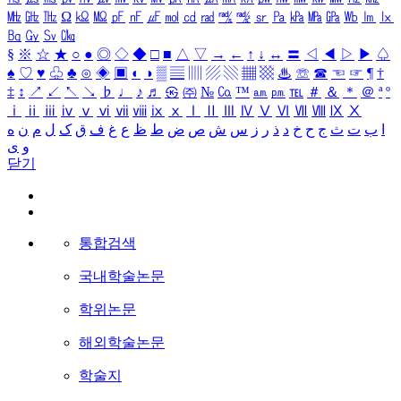
㎒
㎓
㎔
Ω
㏀
㏁
㎊
㎋
㎌
㏖
㏅
㎭
㎮
㎯
㏛
㎩
㎪
㎫
㎬
㏝
㏐
㏓
㏃
㏉
㏜
㏆
§
※
☆
★
○
●
◎
◇
◆
□
■
△
▽
→
←
↑
↓
↔
〓
◁
◀
▷
▶
♤
♠
♡
♥
♧
♣
⊙
◈
▣
◐
◑
▒
▤
▥
▨
▧
▦
▩
♨
☏
☎
☜
☞
¶
†
‡
↕
↗
↙
↖
↘
♭
♩
♪
♬
㉿
㈜
№
㏇
™
㏂
㏘
℡
＃
＆
＊
＠
ª
º
ⅰ
ⅱ
ⅲ
ⅳ
ⅴ
ⅵ
ⅶ
ⅷ
ⅸ
ⅹ
Ⅰ
Ⅱ
Ⅲ
Ⅳ
Ⅴ
Ⅵ
Ⅶ
Ⅷ
Ⅸ
Ⅹ
ا
ب
ت
ث
ج
ح
خ
د
ذ
ر
ز
س
ش
ص
ض
ط
ظ
ع
غ
ف
ق
ک
ل
م
ن
ه
و
ی
닫기
통합검색
국내학술논문
학위논문
해외학술논문
학술지