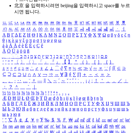
北京 을 입력하시려면
beijing
을 입력하시고 space를 누르
시면 됩니다.
ㅥ
ㅦ
ㅧ
ㅨ
ㅩ
ㅪ
ㅫ
ㅬ
ㅭ
ㅮ
ㅯ
ㅰ
ㅱ
ㅲ
ㅳ
ㅴ
ㅵ
ㅶ
ㅷ
ㅸ
ㅹ
ㅺ
ㅻ
ㅼ
ㅽ
ㅾ
ㅿ
ㆀ
ㆁ
ㆂ
ㆃ
ㆄ
ㆅ
ㆆ
ㆇ
ㆈ
ㆉ
ㆊ
ㆋ
ㆌ
ㆍ
ㆎ
Α
Β
Γ
Δ
Ε
Ζ
Η
Θ
Ι
Κ
Λ
Μ
Ν
Ξ
Ο
Π
Ρ
Σ
Τ
Υ
Φ
Χ
Ψ
Ω
α
β
γ
δ
ε
ζ
η
θ
ι
κ
λ
μ
ν
ξ
ο
π
ρ
σ
τ
υ
φ
χ
ψ
ω
á
à
Á
À
é
è
É
È
ç
Ç
ê
Ä
Ö
Ü
ä
ö
ü
ß
ְ
ֳ
ֲ
ֱ
ָ
ַ
ֵ
ֶ
ִ
ֹ
ּ
ֻ
ׂ
ׁ
ּ
ב
ה
נ
מ
צ
ת
ץ
ש
ד
ג
כ
ע
י
ח
ל
ך
ף
ק
ר
א
ט
ו
ן
ם
פ
‘
’
“
”
〔
〕
〈
〉
「
」
『
』
【
】
＂
（
）
［
］
｛
｝
±
×
÷
≠
≤
≥
∞
∴
♂
♀
∠
⊥
⌒
∂
∇
≡
≒
≪
≫
√
∽
∝
∵
∫
∬
∈
∋
⊆
⊇
⊂
⊃
∪
∩
∧
∨
￢
⇒
⇔
∀
∃
∮
∑
∏
＋
－
＜
＝
＞
、
。
·
‥
…
¨
〃
―
∥
＼
∼
´
～
ˇ
˘
˝
˚
˙
¸
˛
¡
¿
ː
！
＇
，
．
／
：
；
？
＾
＿
｀
｜
½
⅓
⅔
¼
¾
⅛
⅜
⅝
⅞
¹
²
³
⁴
ⁿ
₁
₂
₃
₄
Æ
Ð
Ħ
Ĳ
Ł
Ø
Œ
Þ
Ŧ
Ŋ
æ
đ
ð
ħ
ı
ĳ
ĸ
ŀ
ł
ø
œ
ß
þ
ŧ
ŋ
ŉ
А
Б
В
Г
Д
Е
Ё
Ж
З
И
Й
К
Л
М
Н
О
П
Р
С
Т
У
Ф
Х
Ц
Ч
Ш
Щ
Ъ
Ы
Ь
Э
Ю
Я
а
б
в
г
д
е
ё
ж
з
и
й
к
л
м
н
о
п
р
с
т
у
ф
х
ц
ч
ш
щ
ъ
ы
ь
э
ю
я
′
″
℃
Å
￠
￡
￥
¤
℉
‰
＄
％
Ｆ
￦
㎕
㎖
㎗
ℓ
㎘
㏄
㎣
㎤
㎥
㎦
㎙
㎚
㎛
㎜
㎝
㎞
㎟
㎠
㎡
㎢
㏊
㎍
㎎
㎏
㏏
㎈
㎉
㏈
㎧
㎨
㎰
㎱
㎲
㎳
㎴
㎵
㎶
㎷
㎸
㎹
㎀
㎁
㎂
㎃
㎄
㎺
㎻
㎽
㎾
㎿
㎐
㎑