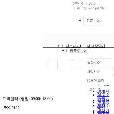
신태식
2013
한국연구재단(NRF)
원문보기
내보내기
내책장담기
한글로보기
정확도순
내림차순
정확도
순
10개씩 출력
내림차순
인기도
순
조회
10개씩
연도순
출력
고객센터 (평일: 09:00~18:00)
제목순
20개씩
저자순
출력
1599-3122
발행기
30개씩